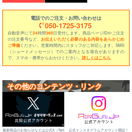
電話でのご注文・お問い合わせは
050-1725-3175
自動音声にて
24
時間
365
日受付します。商品ページIDやご注文
の注文番号など、
お伝えいただく必要のある内容をあらかじめ
ご準備
ください。営業時間内にスタッフがご対応します。SMS
（ショートメッセージ）でのご案内となる場合がありますの
で、スマホ・携帯からおかけください。
詳しくはこちら
その他のコンテンツ・リンク
最新商品のお知らせなどは公式X（Twit
公式インスタグラムアカウント開設！