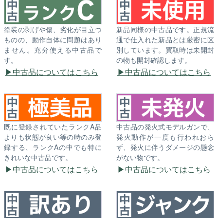
塗装の剥げや傷、劣化が目立つ
新品同様の中古品です。正規流
ものの、動作自体に問題はあり
通で仕入れた新品とは厳密に区
ません。充分使える中古品で
別しています。買取時は未開封
す。
の物も開封確認します。
中古品についてはこちら
中古品についてはこちら
既に登録されていたランクA品
中古品の発火式モデルガンで、
よりも状態が良い等の時のみ登
発火動作が一度も行われおら
録する、ランクAの中でも特に
ず、発火に伴うダメージの懸念
きれいな中古品です。
がない物です。
中古品についてはこちら
中古品についてはこちら