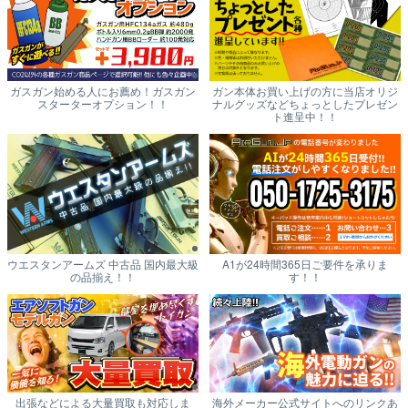
ガスガン始める人にお薦め！ガスガン
ガン本体お買い上げの方に当店オリジ
スターターオプション！！
ナルグッズなどちょっとしたプレゼン
ト進呈中！！
ウエスタンアームズ 中古品 国内最大級
A1が24時間365日ご要件を承りま
の品揃え！！
す！！
出張などによる大量買取も対応しま
海外メーカー公式サイトへのリンクあ