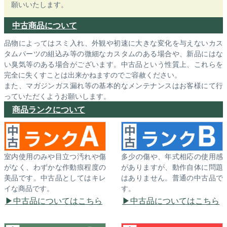
願いいたします。
中古商品について
品物によってはスミ入れ、外観や初速に大きな変化を与えないカス
タムパーツの組込み等の微細なカスタムのある場合や、新品にはな
い臭気等のある場合がございます。中古品という性質上、これらを
完全に失くすことは出来かねますのでご容赦ください。
また、マガジンガス漏れ等の基本的なメンテナンスはお客様にて行
っていただくようお願いします。
商品ランクについて
室内使用のみや目立つ汚れや傷
多少の傷や、年式相応の使用感
がなく、わずかな作動痕程度の
がありますが、動作自体に問題
美品です。中古品としてはキレ
はありません。普通の中古品で
イな商品です。
す。
中古品についてはこちら
中古品についてはこちら