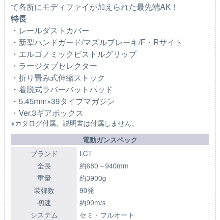
て各所にモディファイが加えられた最先端AK！
特長
・レールダストカバー
・新型ハンドガード/マズルブレーキ/F・Rサイト
・エルゴノミックピストルグリップ
・ラージタブセレクター
・折り畳み式伸縮ストック
・着脱式ラバーバットパッド
・5.45mm×39タイプマガジン
・Ver.3ギアボックス
※カタログ付属。説明書は付属しません。
電動ガンスペック
ブランド
LCT
全長
約680～940mm
重量
約3900g
装弾数
90発
初速
約90m/s
システム
セミ・フルオート