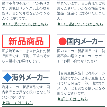
動作不良や不足パーツがありま
壊れています。自己責任でご利
す。外観はBランク以上の物も
用ください。いかなる場合でも
あり、自分で修理などができる
返品・返金には対応いたしませ
人にはお得です。
ん。
中古品についてはこちら
中古品についてはこちら
正規流通ルートより仕入れた新
国内メーカー新品商品です。初
品商品です。原則、工場出荷か
期不良の場合はメーカーサポー
ら未開封でお届けします。
トにお問い合わせください。
【台湾直輸入品】は海外メーカ
ー製品ですが、当店が直接仕入
れている関係で一部、他の海外
海外メーカー新品商品です。国
メーカーとも異なる扱いとなる
内製品とは異なる扱いとなる部
部分がございます。
分がございます。
詳しくはこちら
詳しくはこちら