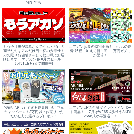
ter）でも
もう今月末が決算なんでうんと沢山の
エアガン.jp夏の特別企画！ いつもの夏
商品たちをアルだけ目一杯の大奉仕！
福袋5種に加えて新企画・1万円ガチャ
力の限りお値引きをして総力戦でお届
が登場！
けします！ エアガン.jp 8月のセール！
8月31日(月)まで開催中!
"灼熱（あつ）すぎる夏見舞い!お中元
エアガン.JPの台湾ダイレクトインポー
キャンペーン！3万円以上お売りいた
ト商品！！ 7月はWE65式歩槍やAKRI
だいた方に選べるプレゼント
VA56式が再登場！！