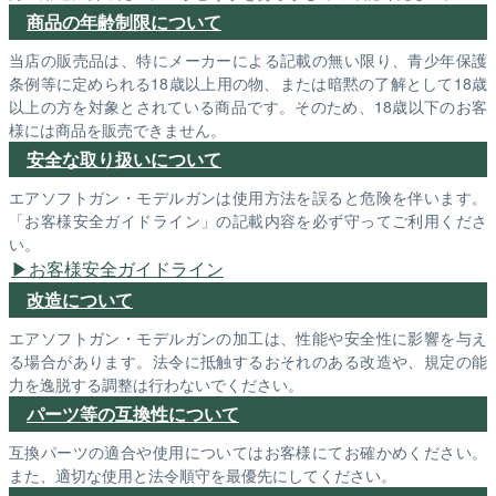
商品の年齢制限について
当店の販売品は、特にメーカーによる記載の無い限り、青少年保護
条例等に定められる18歳以上用の物、または暗黙の了解として18歳
以上の方を対象とされている商品です。そのため、18歳以下のお客
様には商品を販売できません。
安全な取り扱いについて
エアソフトガン・モデルガンは使用方法を誤ると危険を伴います。
「お客様安全ガイドライン」の記載内容を必ず守ってご利用くださ
い。
お客様安全ガイドライン
改造について
エアソフトガン・モデルガンの加工は、性能や安全性に影響を与え
る場合があります。法令に抵触するおそれのある改造や、規定の能
力を逸脱する調整は行わないでください。
パーツ等の互換性について
互換パーツの適合や使用についてはお客様にてお確かめください。
また、適切な使用と法令順守を最優先にしてください。