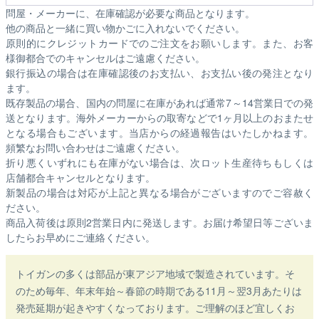
問屋・メーカーに、在庫確認が必要な商品となります。
他の商品と一緒に買い物かごに入れないでください。
原則的にクレジットカードでのご注文をお願いします。また、お客
様御都合でのキャンセルはご遠慮ください。
銀行振込の場合は在庫確認後のお支払い、お支払い後の発注となり
ます。
既存製品の場合、国内の問屋に在庫があれば通常7～14営業日での発
送となります。海外メーカーからの取寄などで1ヶ月以上のおまたせ
となる場合もございます。
当店からの経過報告はいたしかねます。
頻繁なお問い合わせはご遠慮ください。
折り悪くいずれにも在庫がない場合は、次ロット生産待ちもしくは
店舗都合キャンセルとなります。
新製品の場合は対応が上記と異なる場合がございますのでご容赦く
ださい。
商品入荷後は原則2営業日内に発送します。お届け希望日等ございま
したらお早めにご連絡ください。
トイガンの多くは部品が東アジア地域で製造されています。そ
のため毎年、年末年始～春節の時期である11月～翌3月あたりは
発売延期が起きやすくなっております。ご理解のほど宜しくお