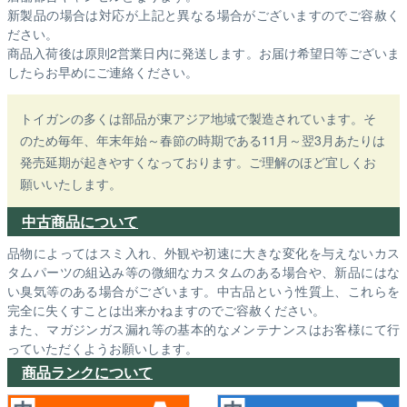
新製品の場合は対応が上記と異なる場合がございますのでご容赦く
ださい。
商品入荷後は原則2営業日内に発送します。お届け希望日等ございま
したらお早めにご連絡ください。
トイガンの多くは部品が東アジア地域で製造されています。そ
のため毎年、年末年始～春節の時期である11月～翌3月あたりは
発売延期が起きやすくなっております。ご理解のほど宜しくお
願いいたします。
中古商品について
品物によってはスミ入れ、外観や初速に大きな変化を与えないカス
タムパーツの組込み等の微細なカスタムのある場合や、新品にはな
い臭気等のある場合がございます。中古品という性質上、これらを
完全に失くすことは出来かねますのでご容赦ください。
また、マガジンガス漏れ等の基本的なメンテナンスはお客様にて行
っていただくようお願いします。
商品ランクについて