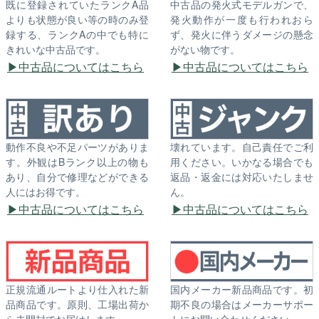
既に登録されていたランクA品
中古品の発火式モデルガンで、
よりも状態が良い等の時のみ登
発火動作が一度も行われおら
録する、ランクAの中でも特に
ず、発火に伴うダメージの懸念
きれいな中古品です。
がない物です。
中古品についてはこちら
中古品についてはこちら
動作不良や不足パーツがありま
壊れています。自己責任でご利
す。外観はBランク以上の物も
用ください。いかなる場合でも
あり、自分で修理などができる
返品・返金には対応いたしませ
人にはお得です。
ん。
中古品についてはこちら
中古品についてはこちら
正規流通ルートより仕入れた新
国内メーカー新品商品です。初
品商品です。原則、工場出荷か
期不良の場合はメーカーサポー