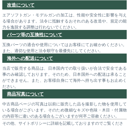
改造について
エアソフトガン・モデルガンの加工は、性能や安全性に影響を与え
る場合があります。法令に抵触するおそれのある改造や、規定の能
力を逸脱する調整は行わないでください。
パーツ等の互換性について
互換パーツの適合や使用についてはお客様にてお確かめください。
また、適切な使用と法令順守を最優先にしてください。
海外への配送について
当店で販売する商品は、日本国内での取り扱いが合法で安全である
事のみ確認しております。そのため、日本国外への配送は承ること
ができません。また、お客様自身にて海外へ持ち出す事もお止めく
ださい。
商品写真について
中古商品ページの写真は以前に販売した品を撮影した物を使用して
いる場合がございます。そのため微細なキズや色味・木目・付属物
の内容等に違いのある場合もございますが何卒ご容赦ください。
その他、サイトポリシーに詳細を記載しておりますのでご覧くださ