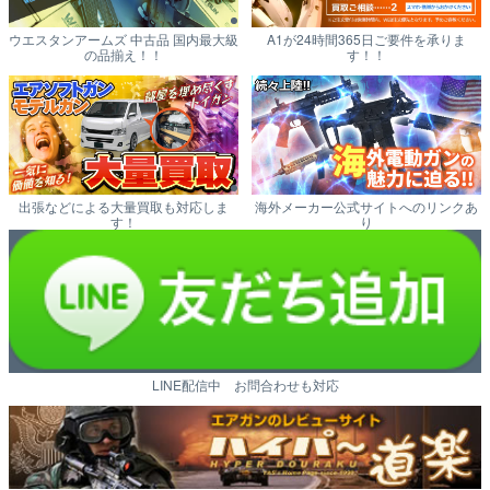
ウエスタンアームズ 中古品 国内最大級
A1が24時間365日ご要件を承りま
の品揃え！！
す！！
出張などによる大量買取も対応しま
海外メーカー公式サイトへのリンクあ
す！
り
LINE配信中 お問合わせも対応