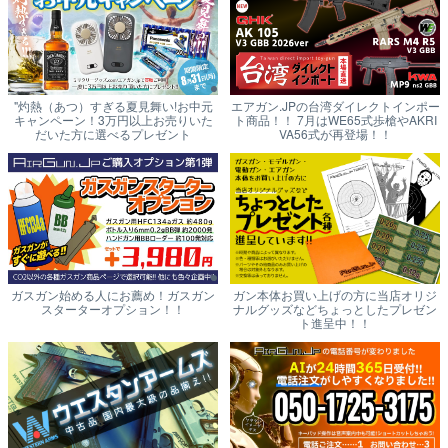
"灼熱（あつ）すぎる夏見舞い!お中元
エアガン.JPの台湾ダイレクトインポー
キャンペーン！3万円以上お売りいた
ト商品！！ 7月はWE65式歩槍やAKRI
だいた方に選べるプレゼント
VA56式が再登場！！
ガスガン始める人にお薦め！ガスガン
ガン本体お買い上げの方に当店オリジ
スターターオプション！！
ナルグッズなどちょっとしたプレゼン
ト進呈中！！