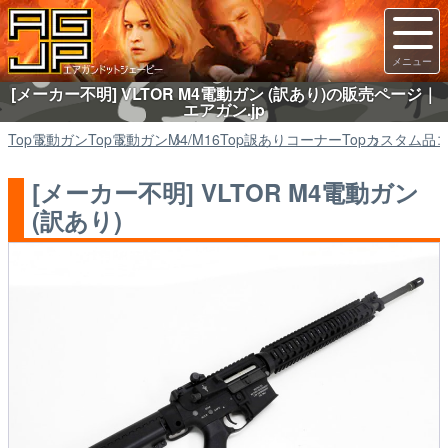
[メーカー不明] VLTOR M4電動ガン (訳あり)の販売ページ｜
エアガン.jp
Top
電動ガン
Top
電動ガン
M4/M16
Top
訳ありコーナー
Top
カスタム品
[メーカー不明] VLTOR M4電動ガン
(訳あり)