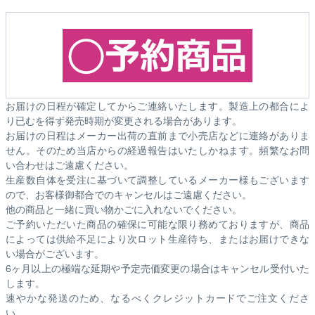
お届けの日程が確定してからご連絡いたします。製造上の都合によ
り已むを得ず発売時期が変更される場合があります。
お届けの日程はメーカー出荷の直前まで小売店などに連絡がありま
せん。そのため
当店からの経過報告はいたしかねます。
頻繁なお問
い合わせはご遠慮ください。
生産数自体を受注に基づいて調整しているメーカー様もございます
ので、お客様御都合でのキャンセルはご遠慮ください。
他の商品と一緒に買い物かごに入れないでください。
ご予約いただいた商品の確保に可能な限り務めておりますが、商品
によっては供給不足により次ロット生産待ち、またはお届けできな
い場合がございます。
6ヶ月以上の極端な延期や予定売価変更の場合はキャンセル受付いた
します。
速やかな発送のため、なるべくクレジットカードでご注文くださ
い。