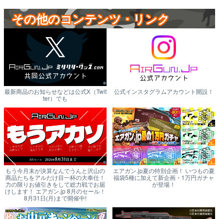
その他のコンテンツ・リンク
最新商品のお知らせなどは公式X（Twit
公式インスタグラムアカウント開設！
ter）でも
もう今月末が決算なんでうんと沢山の
エアガン.jp夏の特別企画！ いつもの夏
商品たちをアルだけ目一杯の大奉仕！
福袋5種に加えて新企画・1万円ガチャ
力の限りお値引きをして総力戦でお届
が登場！
けします！ エアガン.jp 8月のセール！
8月31日(月)まで開催中!