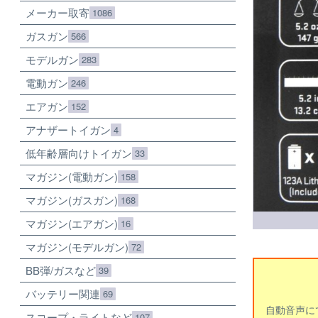
メーカー取寄
1086
ガスガン
566
モデルガン
283
電動ガン
246
エアガン
152
アナザートイガン
4
低年齢層向けトイガン
33
マガジン(電動ガン)
158
マガジン(ガスガン)
168
マガジン(エアガン)
16
マガジン(モデルガン)
72
BB弾/ガスなど
39
バッテリー関連
69
自動音声に
スコープ・ライトなど
107