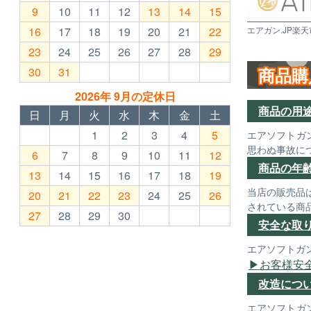
9
10
11
12
13
14
15
16
17
18
19
20
21
22
エアガン.JP楽天
23
24
25
26
27
28
29
商品購
30
31
2026年 9月の定休日
商品の用
日
月
火
水
木
金
土
1
2
3
4
5
エアソフトガ
思わぬ事故に
6
7
8
9
10
11
12
商品の年
13
14
15
16
17
18
19
当店の販売品
20
21
22
23
24
25
26
されている商
27
28
29
30
安全な取
エアソフトガ
お客様安
改造につ
エアソフトガ