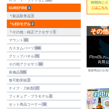
時間内にス
くはこちら
SUREFIRE
3
新品取寄品
1
LEDモデル
2
その他
その他・純正アクセサリ
1
マウント
63
カスタムパーツ
396
グリップパネル
70
その他アクセサリ
80
最新商品のお知ら
装備品
105
無可動実銃
1
ナイフ・刀剣類
17
フィギュア・プラモデル
3
セット商品コーナー
18