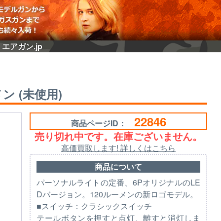
｜エアガン.jp
ーメン (未使用)
22846
商品ページID：
売り切れ中です。在庫ございません。
高価買取します! 詳しくはこちら
商品について
パーソナルライトの定番、6PオリジナルのLE
Dバージョン。120ルーメンの新ロゴモデル。
■スイッチ：クラシックスイッチ
テールボタンを押すと点灯、離すと消灯しま