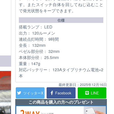
す。またスイッチ自体を回してねじ込むこと
で発光状態をキープできます。
仕様
搭載ランプ： LED
出力： 120ルーメン
連続点灯時間： 9時間
全長： 132mm
ベゼル部分径： 32mm
本体部分径： 25.5mm
重量：147g
対応バッテリー： 123Aタイプリチウム電池×2
本
最終更新日：
2025年12月16日
ツイッターX
Facebook
LINE
この商品を購入の方へのプレゼント