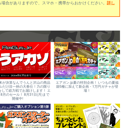
る場合がありますので、スマホ・携帯からおかけください。
詳し
末が決算なんでうんと沢山の商品
エアガン.jp夏の特別企画！ いつもの夏福
ルだけ目一杯の大奉仕！力の限り
袋5種に加えて新企画・1万円ガチャが登
をして総力戦でお届けします！ エ
場！
p 8月のセール！ 8月31日(月)まで
開催中!