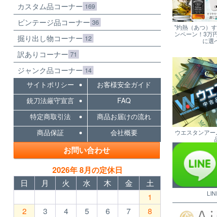
カスタム品コーナー
169
ビンテージ品コーナー
36
"灼熱（あつ）
ンペーン！3万
掘り出し物コーナー
12
に選
訳ありコーナー
71
ジャンク品コーナー
14
サイトポリシー
お客様安全ガイド
銃刀法厳守宣言
FAQ
特定商取引法
商品お届けの流れ
商品保証
会社概要
ウエスタンアー
お問い合わせ
2026年 8月の定休日
日
月
火
水
木
金
土
LI
1
2
3
4
5
6
7
8