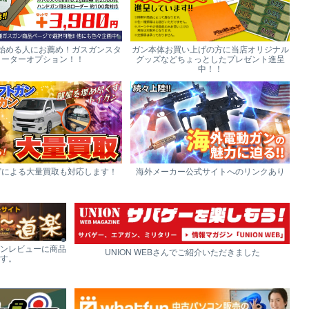
始める人にお薦め！ガスガンスタ
ガン本体お買い上げの方に当店オリジナル
ーターオプション！！
グッズなどちょっとしたプレゼント進呈
中！！
どによる大量買取も対応します！
海外メーカー公式サイトへのリンクあり
ンレビューに商品
UNION WEBさんでご紹介いただきました
す。