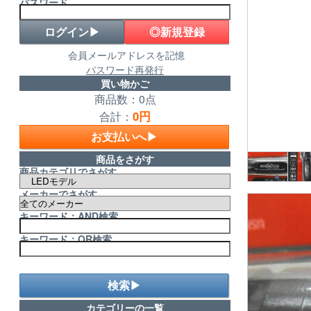
パスワード
◎新規登録
会員メールアドレスを記憶
パスワード再発行
買い物かご
商品数：0点
0円
合計：
お支払いへ▶
商品をさがす
商品カテゴリでさがす
メーカーでさがす
キーワード：AND検索
キーワード：OR検索
検索▶
カテゴリーの一覧