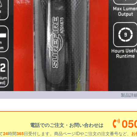
製品詳細
05
電話でのご注文・お問い合わせは
て
24
時間
365
日受付します。商品ページIDやご注文の注文番号など、
お