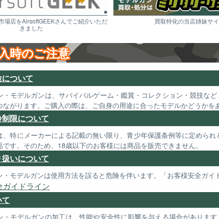
市場店をAirsoftGEEKさんでご紹介いただ
買取特化の当店姉妹サイ
きました
入時のご注意
途について
ン・モデルガンは、サバイバルゲーム・鑑賞・コレクション・競技など
つながります。ご購入の際は、ご自身の用途に合ったモデルかどうかを
齢制限について
は、特にメーカーによる記載の無い限り、青少年保護条例等に定められる
品です。そのため、18歳以下のお客様には商品を販売できません。
り扱いについて
ン・モデルガンは使用方法を誤ると危険を伴います。「お客様安全ガイ
全ガイドライン
いて
ン・モデルガンの加工は、性能や安全性に影響を与える場合があります