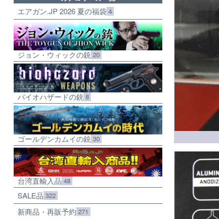
エアガン.JP 2026 夏の福袋
4
ジョン・ウィックの銃
20
バイオハザードの銃
8
ゴールデンカムイの銃
30
台湾直輸入品
48
SALE品
322
新商品・再販予約
271