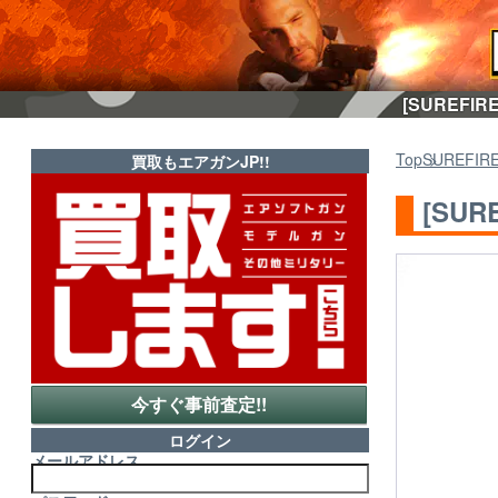
[SUREFI
Top
SUREFIR
買取もエアガンJP!!
[SUR
今すぐ事前査定!!
ログイン
メールアドレス