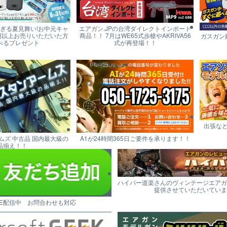
すぎる夏見舞い!お中元キャ
エアガン.JPの台湾ダイレクトインポート
円以上お売りいただいた方
商品！！ 7月はWE65式歩槍やAKRIVA56
ガスガン
べるプレゼント
式が再登場！！
出張な
ムズ 中古品 国内最大級の
A1が24時間365日ご要件を承ります！！
品揃え！！
ハイパー道楽さんのヴィンテージエアガ
提供させていただいていま
NE配信中 お問合わせも対応