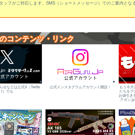
タッフがご対応します。SMS（ショートメッセージ）でのご案内とな
のコンテンツ・リンク
せなどは公式X（Twitte
公式インスタグラムアカウント開設！
もう今月
r）でも
たちをア
お値引き
アガン.j