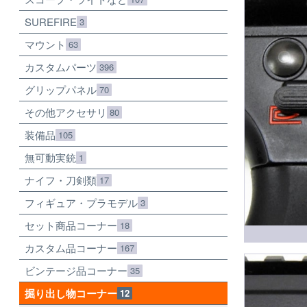
SUREFIRE
3
マウント
63
カスタムパーツ
396
グリップパネル
70
その他アクセサリ
80
装備品
105
無可動実銃
1
ナイフ・刀剣類
17
フィギュア・プラモデル
3
セット商品コーナー
18
カスタム品コーナー
167
ビンテージ品コーナー
35
掘り出し物コーナー
12