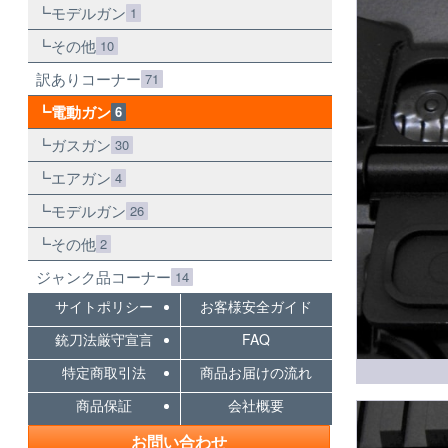
モデルガン
1
その他
10
訳ありコーナー
71
電動ガン
6
ガスガン
30
エアガン
4
モデルガン
26
その他
2
ジャンク品コーナー
14
サイトポリシー
お客様安全ガイド
銃刀法厳守宣言
FAQ
特定商取引法
商品お届けの流れ
商品保証
会社概要
お問い合わせ