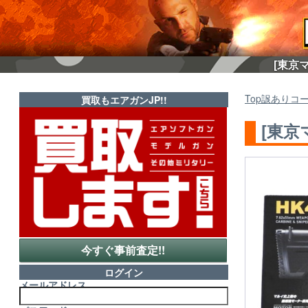
[東京
Top
訳ありコ
買取もエアガンJP!!
[東京
今すぐ事前査定!!
ログイン
メールアドレス