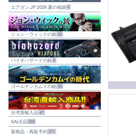
エアガン.JP 2026 夏の福袋
4
ジョン・ウィックの銃
20
バイオハザードの銃
8
ゴールデンカムイの銃
30
台湾直輸入品
47
SALE品
322
新商品・再販予約
271