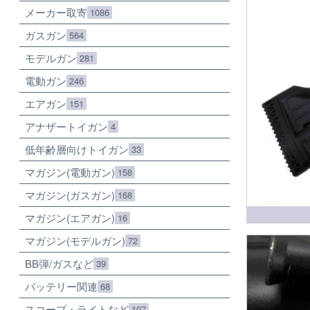
メーカー取寄
1086
ガスガン
564
モデルガン
281
電動ガン
246
エアガン
151
アナザートイガン
4
低年齢層向けトイガン
33
マガジン(電動ガン)
158
マガジン(ガスガン)
168
マガジン(エアガン)
16
マガジン(モデルガン)
72
BB弾/ガスなど
39
バッテリー関連
68
スコープ・ライトなど
107