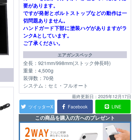
要があります。
ですが発射とボルトストップなどの動作は一
切問題ありません。
ハンドガード下部に塗装ハゲがありますがラ
ンクAとしています。
ご了承ください。
エアガンスペック
全長：921mm/998mm(ストック伸長時)
重量：4,500g
装弾数：70発
システム：セミ・フルオート
最終更新日：
2025年12月17日
ツイッターX
Facebook
LINE
この商品を購入の方へのプレゼント