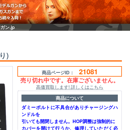
ン.jp
り)
21081
商品ページID：
売り切れ中です。在庫ございません。
高価買取します! 詳しくはこちら
商品について
ダミーボルトに不具合がありチャージングハ
ンドルを
引いても開閉しません。HOP調整は強制的に
カバーを開けて行うか、修理していただく必