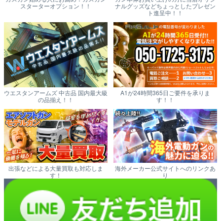
スターターオプション！！
ナルグッズなどちょっとしたプレゼン
ト進呈中！！
ウエスタンアームズ 中古品 国内最大級
A1が24時間365日ご要件を承りま
の品揃え！！
す！！
出張などによる大量買取も対応しま
海外メーカー公式サイトへのリンクあ
す！
り