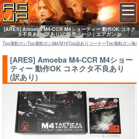
[ARES] Amoeba M4-CCR M4ショーティー 動作OK コネク
タ不良あり (訳あり)の販売ページ｜エアガン.jp
Top
電動ガン
Top
電動ガン
M4/M16
Top
訳ありコーナー
Top
電動ガン
海
[ARES] Amoeba M4-CCR M4ショー
ティー 動作OK コネクタ不良あり
(訳あり)