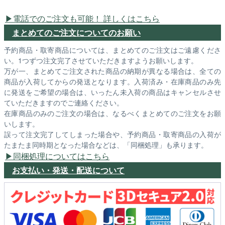
電話でのご注文も可能！ 詳しくはこちら
まとめてのご注文についてのお願い
予約商品・取寄商品については、まとめてのご注文はご遠慮くださ
い。1つずつ注文完了させていただきますようお願いします。
万が一、まとめてご注文された商品の納期が異なる場合は、全ての
商品が入荷してからの発送となります。入荷済み・在庫商品のみ先
に発送をご希望の場合は、いったん未入荷の商品はキャンセルさせ
ていただきますのでご連絡ください。
在庫商品のみのご注文の場合は、なるべくまとめてのご注文をお願
いします。
誤って注文完了してしまった場合や、予約商品・取寄商品の入荷が
たまたま同時期となった場合などは、「同梱処理」も承ります。
同梱処理についてはこちら
お支払い・発送・配送について