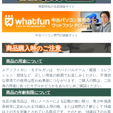
買取特化の当店姉妹サイト
中古パソコン専門の姉妹サイト
商品購入時のご注意
商品の用途について
エアソフトガン・モデルガンは、サバイバルゲーム・鑑賞・コレク
ション・競技など、正しい用途の範囲でお楽しみください。不適切
な環境での使用は思わぬ事故につながります。ご購入の際は、ご自
身の用途に合ったモデルかどうかをあらかじめご確認ください。
商品の年齢制限について
当店の販売品は、特にメーカーによる記載の無い限り、青少年保護
条例等に定められる18歳以上用の物、または暗黙の了解として18歳
以上の方を対象とされている商品です。そのため、18歳以下のお客