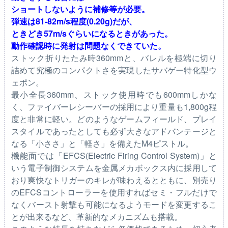
ショートしないように補修等が必要。
弾速は81-82m/s程度(0.20g)だが、
ときどき57m/sぐらいになるときがあった。
動作確認時に発射は問題なくできていた。
ストック折りたたみ時360mmと、バレルを極端に切り
詰めて究極のコンパクトさを実現したサバゲー特化型ウ
ェポン。
最小全長360mm、ストック使用時でも600mmしかな
く、ファイバーレシーバーの採用により重量も1,800g程
度と非常に軽い。どのようなゲームフィールド、プレイ
スタイルであったとしても必ず大きなアドバンテージと
なる「小ささ」と「軽さ」を備えたM4ピストル。
機能面では「EFCS(Electric Firing Control System)」と
いう電子制御システムを金属メカボックス内に採用して
おり爽快なトリガーのキレが味わえるとともに、別売り
のEFCSコントローラーを使用すればセミ・フルだけで
なくバースト射撃も可能になるようモードを変更するこ
とが出来るなど、革新的なメカニズムも搭載。