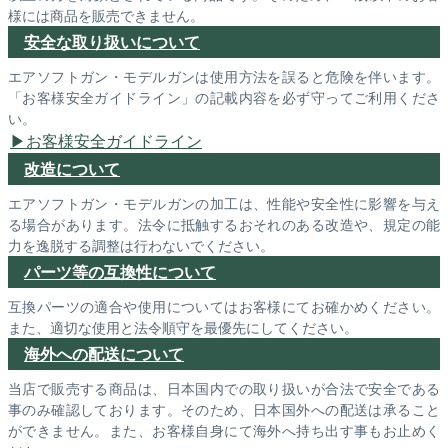
様には商品を販売できません。
安全な取り扱いについて
エアソフトガン・モデルガンは使用方法を誤ると危険を伴います。
「お客様安全ガイドライン」の記載内容を必ず守ってご利用くださ
い。
お客様安全ガイドライン
改造について
エアソフトガン・モデルガンの加工は、性能や安全性に影響を与え
る場合があります。法令に抵触するおそれのある改造や、規定の能
力を逸脱する調整は行わないでください。
パーツ等の互換性について
互換パーツの適合や使用についてはお客様にてお確かめください。
また、適切な使用と法令順守を最優先にしてください。
海外への配送について
当店で販売する商品は、日本国内での取り扱いが合法で安全である
事のみ確認しております。そのため、日本国外への配送は承ること
ができません。また、お客様自身にて海外へ持ち出す事もお止めく