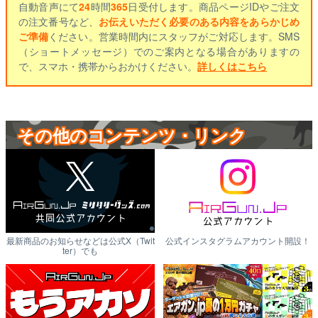
自動音声にて
24
時間
365
日受付します。商品ページIDやご注文
の注文番号など、
お伝えいただく必要のある内容をあらかじめ
ご準備
ください。営業時間内にスタッフがご対応します。SMS
（ショートメッセージ）でのご案内となる場合がありますの
で、スマホ・携帯からおかけください。
詳しくはこちら
その他のコンテンツ・リンク
最新商品のお知らせなどは公式X（Twit
公式インスタグラムアカウント開設！
ter）でも