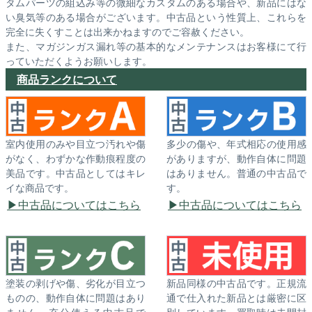
タムパーツの組込み等の微細なカスタムのある場合や、新品にはな
い臭気等のある場合がございます。中古品という性質上、これらを
完全に失くすことは出来かねますのでご容赦ください。
また、マガジンガス漏れ等の基本的なメンテナンスはお客様にて行
っていただくようお願いします。
商品ランクについて
室内使用のみや目立つ汚れや傷
多少の傷や、年式相応の使用感
がなく、わずかな作動痕程度の
がありますが、動作自体に問題
美品です。中古品としてはキレ
はありません。普通の中古品で
イな商品です。
す。
中古品についてはこちら
中古品についてはこちら
塗装の剥げや傷、劣化が目立つ
新品同様の中古品です。正規流
ものの、動作自体に問題はあり
通で仕入れた新品とは厳密に区
ません。充分使える中古品で
別しています。買取時は未開封