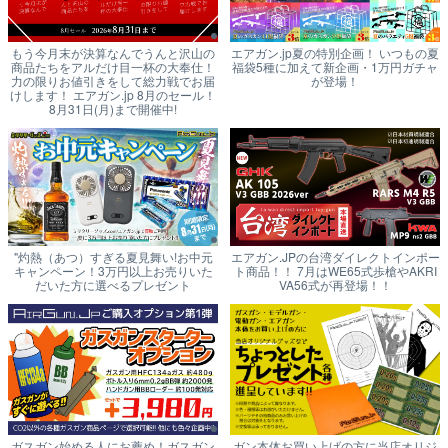
もう今月末が決算なんでうんと沢山の
エアガン.jp夏の特別企画！ いつもの夏
商品たちをアルだけ目一杯の大奉仕！
福袋5種に加えて新企画・1万円ガチャ
力の限りお値引きをして総力戦でお届
が登場！
けします！ エアガン.jp 8月のセール！
8月31日(月)まで開催中!
"灼熱（あつ）すぎる夏見舞い!お中元
エアガン.JPの台湾ダイレクトインポー
キャンペーン！3万円以上お売りいた
ト商品！！ 7月はWE65式歩槍やAKRI
だいた方に選べるプレゼント
VA56式が再登場！！
ガスガン始める人にお薦め！ガスガン
ガン本体お買い上げの方に当店オリジ