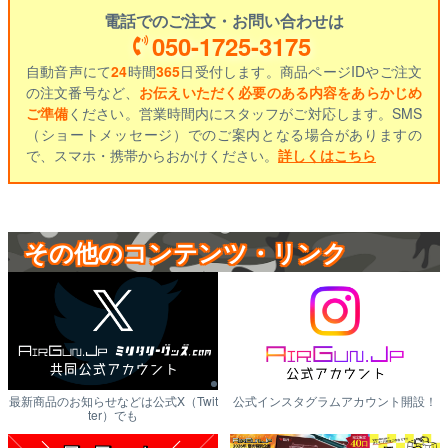
電話でのご注文・お問い合わせは
050-1725-3175
自動音声にて
24
時間
365
日受付します。商品ページIDやご注文
の注文番号など、
お伝えいただく必要のある内容をあらかじめ
ご準備
ください。営業時間内にスタッフがご対応します。SMS
（ショートメッセージ）でのご案内となる場合がありますの
で、スマホ・携帯からおかけください。
詳しくはこちら
その他のコンテンツ・リンク
最新商品のお知らせなどは公式X（Twit
公式インスタグラムアカウント開設！
ter）でも