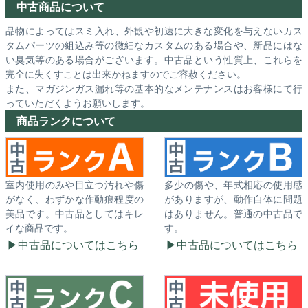
中古商品について
品物によってはスミ入れ、外観や初速に大きな変化を与えないカス
タムパーツの組込み等の微細なカスタムのある場合や、新品にはな
い臭気等のある場合がございます。中古品という性質上、これらを
完全に失くすことは出来かねますのでご容赦ください。
また、マガジンガス漏れ等の基本的なメンテナンスはお客様にて行
っていただくようお願いします。
商品ランクについて
室内使用のみや目立つ汚れや傷
多少の傷や、年式相応の使用感
がなく、わずかな作動痕程度の
がありますが、動作自体に問題
美品です。中古品としてはキレ
はありません。普通の中古品で
イな商品です。
す。
中古品についてはこちら
中古品についてはこちら