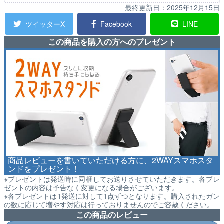
最終更新日：
2025年12月15日
ツイッターX
Facebook
LINE
この商品を購入の方へのプレゼント
商品レビューを書いていただける方に、2WAYスマホスタ
ンドをプレゼント！
※プレゼントは発送時に同梱してお送りさせていただきます。各プレ
ゼントの内容は予告なく変更になる場合がございます。
※各プレゼントは1発送に対して1点ずつとなります。購入されたガン
の数に応じて増やす対応は行っておりませんのでご容赦ください。
この商品のレビュー