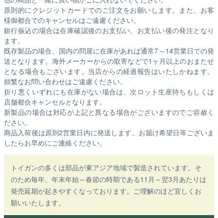
原則的にクレジットカードでのご注文をお願いします。また、お客
様御都合でのキャンセルはご遠慮ください。
銀行振込の場合は在庫確認後のお支払い、お支払い後の発注となり
ます。
既存製品の場合、国内の問屋に在庫があれば通常7～14営業日での発
送となります。海外メーカーからの取寄などで1ヶ月以上のおまたせ
となる場合もございます。
当店からの経過報告はいたしかねます。
頻繁なお問い合わせはご遠慮ください。
折り悪くいずれにも在庫がない場合は、次ロット生産待ちもしくは
店舗都合キャンセルとなります。
新製品の場合は対応が上記と異なる場合がございますのでご容赦く
ださい。
商品入荷後は原則2営業日内に発送します。お届け希望日等ございま
したらお早めにご連絡ください。
トイガンの多くは部品が東アジア地域で製造されています。そ
のため毎年、年末年始～春節の時期である11月～翌3月あたりは
発売延期が起きやすくなっております。ご理解のほど宜しくお
願いいたします。