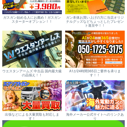
ガスガン始める人にお薦め！ガスガン
ガン本体お買い上げの方に当店オリジ
スターターオプション！！
ナルグッズなどちょっとしたプレゼン
ト進呈中！！
ウエスタンアームズ 中古品 国内最大級
A1が24時間365日ご要件を承りま
の品揃え！！
す！！
出張などによる大量買取も対応しま
海外メーカー公式サイトへのリンクあ
す！
り