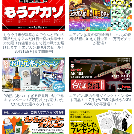
もう今月末が決算なんでうんと沢山の
エアガン.jp夏の特別企画！ いつもの夏
商品たちをアルだけ目一杯の大奉仕！
福袋5種に加えて新企画・1万円ガチャ
力の限りお値引きをして総力戦でお届
が登場！
けします！ エアガン.jp 8月のセール！
8月31日(月)まで開催中!
"灼熱（あつ）すぎる夏見舞い!お中元
エアガン.JPの台湾ダイレクトインポー
キャンペーン！3万円以上お売りいた
ト商品！！ 7月はWE65式歩槍やAKRI
だいた方に選べるプレゼント
VA56式が再登場！！