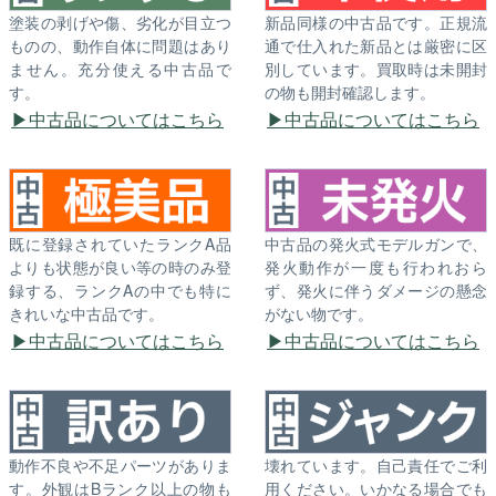
塗装の剥げや傷、劣化が目立つ
新品同様の中古品です。正規流
ものの、動作自体に問題はあり
通で仕入れた新品とは厳密に区
ません。充分使える中古品で
別しています。買取時は未開封
す。
の物も開封確認します。
中古品についてはこちら
中古品についてはこちら
既に登録されていたランクA品
中古品の発火式モデルガンで、
よりも状態が良い等の時のみ登
発火動作が一度も行われおら
録する、ランクAの中でも特に
ず、発火に伴うダメージの懸念
きれいな中古品です。
がない物です。
中古品についてはこちら
中古品についてはこちら
動作不良や不足パーツがありま
壊れています。自己責任でご利
す。外観はBランク以上の物も
用ください。いかなる場合でも