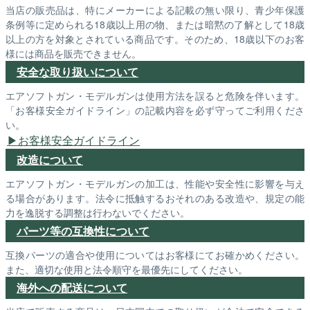
当店の販売品は、特にメーカーによる記載の無い限り、青少年保護
条例等に定められる18歳以上用の物、または暗黙の了解として18歳
以上の方を対象とされている商品です。そのため、18歳以下のお客
様には商品を販売できません。
安全な取り扱いについて
エアソフトガン・モデルガンは使用方法を誤ると危険を伴います。
「お客様安全ガイドライン」の記載内容を必ず守ってご利用くださ
い。
お客様安全ガイドライン
改造について
エアソフトガン・モデルガンの加工は、性能や安全性に影響を与え
る場合があります。法令に抵触するおそれのある改造や、規定の能
力を逸脱する調整は行わないでください。
パーツ等の互換性について
互換パーツの適合や使用についてはお客様にてお確かめください。
また、適切な使用と法令順守を最優先にしてください。
海外への配送について