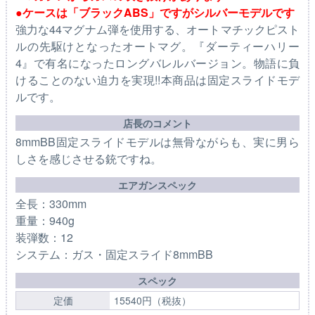
●ケースは「ブラックABS」ですがシルバーモデルです
強力な44マグナム弾を使用する、オートマチックピスト
ルの先駆けとなったオートマグ。『ダーティーハリー
4』で有名になったロングバレルバージョン。物語に負
けることのない迫力を実現!!本商品は固定スライドモデ
ルです。
店長のコメント
8mmBB固定スライドモデルは無骨ながらも、実に男ら
しさを感じさせる銃ですね。
エアガンスペック
全長：330mm
重量：940g
装弾数：12
システム：ガス・固定スライド8mmBB
スペック
定価
15540円（税抜）