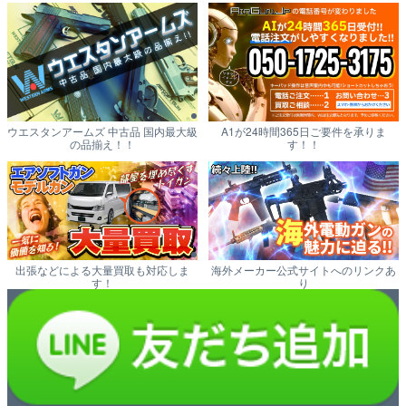
ウエスタンアームズ 中古品 国内最大級
A1が24時間365日ご要件を承りま
の品揃え！！
す！！
出張などによる大量買取も対応しま
海外メーカー公式サイトへのリンクあ
す！
り