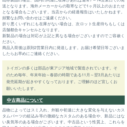
送となります。海外メーカーからの取寄などで1ヶ月以上のおまたせ
となる場合もございます。
当店からの経過報告はいたしかねます。
頻繁なお問い合わせはご遠慮ください。
折り悪くいずれにも在庫がない場合は、次ロット生産待ちもしくは
店舗都合キャンセルとなります。
新製品の場合は対応が上記と異なる場合がございますのでご容赦く
ださい。
商品入荷後は原則2営業日内に発送します。お届け希望日等ございま
したらお早めにご連絡ください。
トイガンの多くは部品が東アジア地域で製造されています。そ
のため毎年、年末年始～春節の時期である11月～翌3月あたりは
発売延期が起きやすくなっております。ご理解のほど宜しくお
願いいたします。
中古商品について
品物によってはスミ入れ、外観や初速に大きな変化を与えないカス
タムパーツの組込み等の微細なカスタムのある場合や、新品にはな
い臭気等のある場合がございます。中古品という性質上、これらを