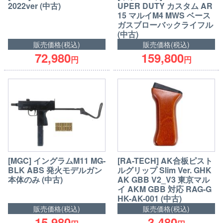
2022ver (中古)
UPER DUTY カスタム AR
15 マルイM4 MWS ベース
ガスブローバックライフル
(中古)
販売価格(税込)
販売価格(税込)
72,980
159,800
円
円
[MGC] イングラムM11 MG-
[RA-TECH] AK合板ピスト
BLK ABS 発火モデルガン
ルグリップ Slim Ver. GHK
本体のみ (中古)
AK GBB V2_V3 東京マル
イ AKM GBB 対応 RAG-G
HK-AK-001 (中古)
販売価格(税込)
販売価格(税込)
15,980
3,480