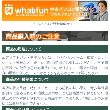
中古パソコン専門の姉妹サイト
商品購入時のご注意
商品の用途について
エアソフトガン・モデルガンは、サバイバルゲーム・鑑賞・コレク
ション・競技など、正しい用途の範囲でお楽しみください。不適切
な環境での使用は思わぬ事故につながります。ご購入の際は、ご自
身の用途に合ったモデルかどうかをあらかじめご確認ください。
商品の年齢制限について
当店の販売品は、特にメーカーによる記載の無い限り、青少年保護
条例等に定められる18歳以上用の物、または暗黙の了解として18歳
以上の方を対象とされている商品です。そのため、18歳以下のお客
様には商品を販売できません。
安全な取り扱いについて