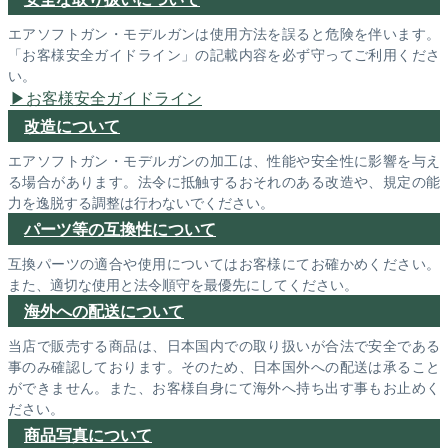
エアソフトガン・モデルガンは使用方法を誤ると危険を伴います。
「お客様安全ガイドライン」の記載内容を必ず守ってご利用くださ
い。
お客様安全ガイドライン
改造について
エアソフトガン・モデルガンの加工は、性能や安全性に影響を与え
る場合があります。法令に抵触するおそれのある改造や、規定の能
力を逸脱する調整は行わないでください。
パーツ等の互換性について
互換パーツの適合や使用についてはお客様にてお確かめください。
また、適切な使用と法令順守を最優先にしてください。
海外への配送について
当店で販売する商品は、日本国内での取り扱いが合法で安全である
事のみ確認しております。そのため、日本国外への配送は承ること
ができません。また、お客様自身にて海外へ持ち出す事もお止めく
ださい。
商品写真について