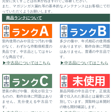
完全に失くすことは出来かねますのでご容赦ください。
また、マガジンガス漏れ等の基本的なメンテナンスはお客様にて行
っていただくようお願いします。
商品ランクについて
室内使用のみや目立つ汚れや傷
多少の傷や、年式相応の使用感
がなく、わずかな作動痕程度の
がありますが、動作自体に問題
美品です。中古品としてはキレ
はありません。普通の中古品で
イな商品です。
す。
中古品についてはこちら
中古品についてはこちら
塗装の剥げや傷、劣化が目立つ
新品同様の中古品です。正規流
ものの、動作自体に問題はあり
通で仕入れた新品とは厳密に区
ません。充分使える中古品で
別しています。買取時は未開封
す。
の物も開封確認します。