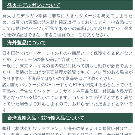
発火モデルガンについて
発火はモデルガン本体に非常に大きなダメージを与えてしまうた
め、当店では実際の発火動作確認は行っておりません。中古品につ
いては動作やパーツが正常であるかの確認はしておりますが、発火
性能の保証はできない事をご理解の上、ご注文ください。
海外製品について
日本国外ではパッケージそのものを商品として保護する文化がない
ため、パッケージの傷み等はご容赦ください。
一般に、東京マルイ等の国内製品に比べて慣らし動作が必要であっ
たり、塗装の仕上げや表面処理が雑駁でキズ・スレ等のある場合が
ありますが、不良品ではないので返品等はご容赦ください。
説明書がパッケージのQRコードからPDFを閲覧する形となっている
商品や、予告なくパッケージデザインや商品仕様、付属品内容が変
更となっている場合がございます。当サイトでの説明と大きく異な
っていた場合はご対応しますので、お知らせいただきますと幸いで
す。
台湾直輸入品・並行輸入品について
弊社（株式会社ワットファン）が海外の業者より直接買い付けてい
る、独自ルートの海外製品です。初期不良等のお問い合わせは当店