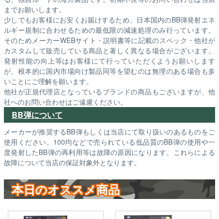
までお願いします。
少しでもお客様にお安くお届けするため、日本国内のBB弾発射エネ
ルギー規制に合わせるための最低限の減速処理のみ行っています。
そのためメーカーWEBサイト・説明書等に記載のスペック・他社が
カスタムして販売している商品と著しく異なる場合がございます。
発射性能の向上等はお客様にて行っていただくようお願いします
が、根本的に国内市場向け製品同等を望むのは無理のある場合も多
いことにご理解を願います。
他社が正規代理店となっているブランドの商品もございますが、他
社へのお問い合わせはご遠慮ください。
BB弾について
メーカーが推奨するBB弾もしくは当店にて取り扱いのあるものをご
使用ください。100均などで売られている低品質のBB弾の使用や一
度発射したBB弾の再利用等は故障の原因になります。これらによる
故障について当店の保証対象外となります。
本日のオススメ商品