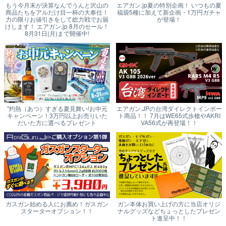
もう今月末が決算なんでうんと沢山の
エアガン.jp夏の特別企画！ いつもの夏
商品たちをアルだけ目一杯の大奉仕！
福袋5種に加えて新企画・1万円ガチャ
力の限りお値引きをして総力戦でお届
が登場！
けします！ エアガン.jp 8月のセール！
8月31日(月)まで開催中!
"灼熱（あつ）すぎる夏見舞い!お中元
エアガン.JPの台湾ダイレクトインポー
キャンペーン！3万円以上お売りいた
ト商品！！ 7月はWE65式歩槍やAKRI
だいた方に選べるプレゼント
VA56式が再登場！！
ガスガン始める人にお薦め！ガスガン
ガン本体お買い上げの方に当店オリジ
スターターオプション！！
ナルグッズなどちょっとしたプレゼン
ト進呈中！！