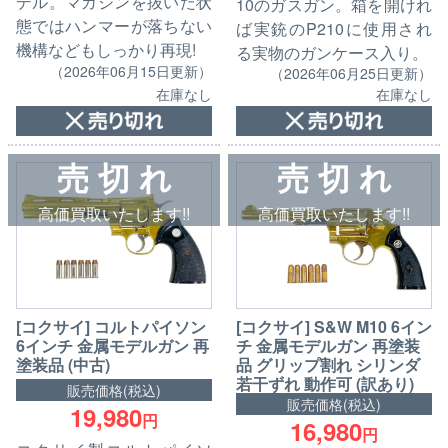
デル。マガジンを抜いた状
10のガスガン。箱を開けれ
態ではハンマーが落ちない
ば実銃のP210に使用され
機構などもしっかり再現!
る実物のガンケース入り。
（2026年06月15日更新）
（2026年06月25日更新）
在庫なし
在庫なし
売 切 れ
売 切 れ
高価買取いたします!!
高価買取いたします!!
[コクサイ] コルトパイソン
[コクサイ] S&W M10 6イン
6インチ 金属モデルガン 再
チ 金属モデルガン 再塗装
塗装品 (中古)
品 グリップ割れ シリンダ
若干ずれ 動作可 (訳あり)
販売価格(税込)
販売価格(税込)
19,980
円
16,980
円