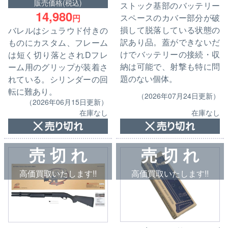
販売価格(税込)
ストック基部のバッテリー
14,980
スペースのカバー部分が破
円
損して脱落している状態の
バレルはシュラウド付きの
訳あり品。蓋ができないだ
ものにカスタム、フレーム
けでバッテリーの接続・収
は短く切り落とされDフレ
納は可能で、射撃も特に問
ーム用のグリップが装着さ
題のない個体。
れている。シリンダーの回
転に難あり。
（2026年07月24日更新）
（2026年06月15日更新）
在庫なし
在庫なし
売 切 れ
売 切 れ
高価買取いたします!!
高価買取いたします!!