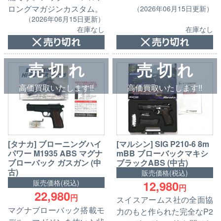
ロングマガジンカスタム。
（2026年06月15日更新）
（2026年06月15日更新）
在庫なし
在庫なし
売 切 れ
売 切 れ
高価買取いたします!!
高価買取いたします!!
[タナカ] ブローニングハイ
[マルシン] SIG P210-6 8m
パワー M1935 ABS マグナ
mBB ブローバックマキシ
ブローバック ガスガン (中
ブラックABS (中古)
古)
販売価格(税込)
12,980
販売価格(税込)
円
22,980
円
スイスアームス社の全面協
マグナブローバック搭載モ
力のもと作られた完全なP2