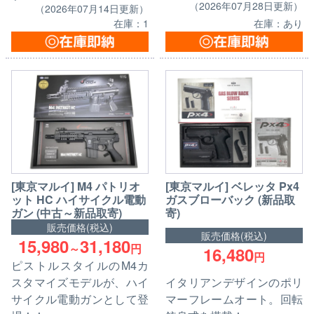
（2026年07月28日更新）
（2026年07月14日更新）
在庫：あり
在庫：1
[東京マルイ] M4 パトリオ
[東京マルイ] ベレッタ Px4
ット HC ハイサイクル電動
ガスブローバック (新品取
ガン (中古～新品取寄)
寄)
販売価格(税込)
販売価格(税込)
15,980
31,180
～
円
16,480
円
ピストルスタイルのM4カ
スタマイズモデルが、ハイ
イタリアンデザインのポリ
サイクル電動ガンとして登
マーフレームオート。回転