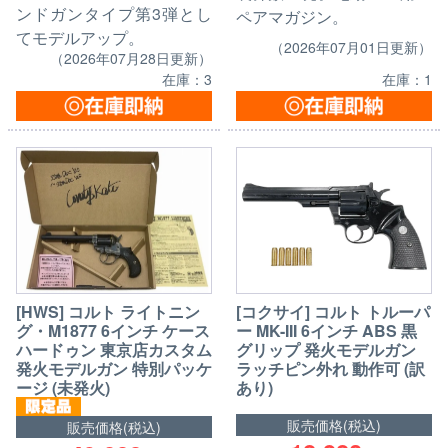
ンドガンタイプ第3弾とし
ペアマガジン。
てモデルアップ。
（2026年07月01日更新）
（2026年07月28日更新）
在庫：1
在庫：3
[HWS] コルト ライトニン
[コクサイ] コルト トルーパ
グ・M1877 6インチ ケース
ー MK-III 6インチ ABS 黒
ハードゥン 東京店カスタム
グリップ 発火モデルガン
発火モデルガン 特別パッケ
ラッチピン外れ 動作可 (訳
ージ (未発火)
あり)
販売価格(税込)
販売価格(税込)