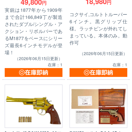
18,980
49,800
円
円
実銃は1877年から1909年
コクサイ,コルトトルーパー
まで合計166,849丁が製造
6インチ。黒グリップ仕
されたダブル/シングル・ア
様。ラッチピンが外れてし
クション・リボルバーであ
まっている。本体のみ。動
るM1877をベースにシリー
作可
ズ最長6インチモデルが登
場！
（2026年06月15日更新）
（2026年06月15日更新）
在庫：1
在庫：1