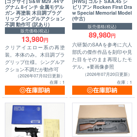
[コクサイ] S&W M29 .44マ
[HWS] コルト SAA.45 シ
グナム 8インチ 金属モデル
ビリアン Rocken First Dra
ガン 再塗装 木目調プラグ
w Special Memorial Model
リップ シングルアクション
(中古)
不調 動作可 (訳あり)
販売価格(税込)
販売価格(税込)
89,980
円
13,980
円
六研製のSAAを参考に六人
クリアイエロー系の再塗
部氏の傑作作品を刻印や見
装。本体のみ。木目調プラ
た目をそのまま再現したモ
グリップ仕様。シングルア
デル。※要画像参照
クション不調だが動作可
（2026年07月20日更新）
（2026年07月02日更新）
在庫：1
在庫：1