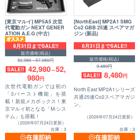
[東京マルイ] MP5A5 次世
[NorthEast] MP2A1 SMG
代電動ガン NEXT GENER
Co2 GBB 25連 スペアマガ
ATION A.E.G (中古)
ジン (新品)
8月31日までSALE!!
8月31日までSALE!!
販売価格(税込)
販売価格(税込)
52,980～57,980円
9,480円
42,980
52,
SALE!!
～
8,480
SALE!!
980
円
円
次世代電動ガンでは初の
North East MP2A1シリーズ
「3バースト機能」を搭
共通25連Co2スペアマガジ
載！新規メカボックス！東
ン。
京マルイ初となる「M-シス
テム」も搭載！
（2026年07月24日更新）
（2026年07月24日更新）
在庫：3
在庫：3