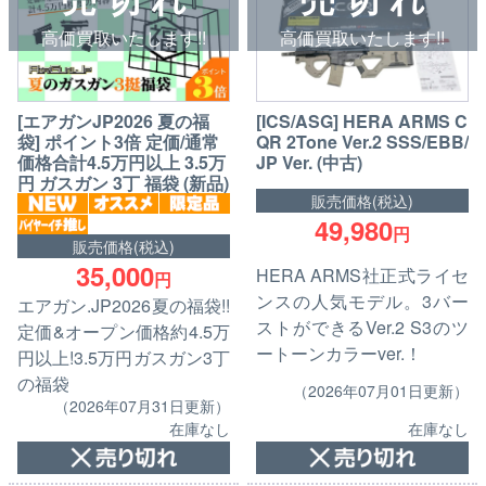
高価買取いたします!!
高価買取いたします!!
[エアガンJP2026 夏の福
[ICS/ASG] HERA ARMS C
袋] ポイント3倍 定価/通常
QR 2Tone Ver.2 SSS/EBB/
価格合計4.5万円以上 3.5万
JP Ver. (中古)
円 ガスガン 3丁 福袋 (新品)
販売価格(税込)
49,980
円
販売価格(税込)
35,000
HERA ARMS社正式ライセ
円
ンスの人気モデル。3バー
エアガン.JP2026夏の福袋!!
ストができるVer.2 S3のツ
定価&オープン価格約4.5万
ートーンカラーver.！
円以上!3.5万円ガスガン3丁
の福袋
（2026年07月01日更新）
（2026年07月31日更新）
在庫なし
在庫なし