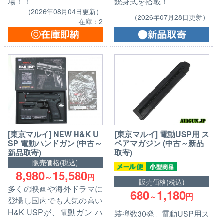
場！！
銃身式を搭載！
（2026年08月04日更新）
（2026年07月28日更新）
在庫：2
[東京マルイ] NEW H&K U
[東京マルイ] 電動USP用 ス
SP 電動ハンドガン (中古～
ペアマガジン (中古～新品
新品取寄)
取寄)
販売価格(税込)
8,980
15,580
～
円
販売価格(税込)
多くの映画や海外ドラマに
680
1,180
～
円
登場し国内でも人気の高い
H&K USPが、電動ガン ハ
装弾数30発。電動USP用ス