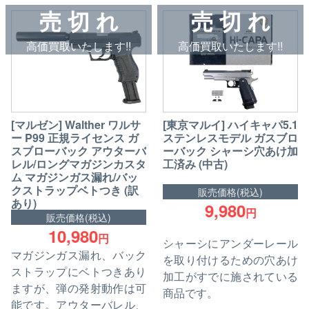
売 切 れ
売 切 れ
高価買取いたします!!
高価買取いたします!!
[マルゼン] Walther ワルサ
[東京マルイ] ハイキャパ5.1
ー P99 正規ライセンス ガ
ステンレスモデル ガスブロ
スブローバック アウターバ
ーバック シャーシ穴あけ加
レル/ロングマガジンカスタ
工済み (中古)
ム マガジンガス漏れ/バッ
クストラップベトつき (訳
販売価格(税込)
あり)
9,980
円
販売価格(税込)
10,980
円
シャーシにアンダーレール
マガジンガス漏れ、バック
を取り付けるための穴あけ
ストラップにベトつきあり
加工がすでに施されている
ますが、弾の発射動作は可
商品です。
能です。アウターバレル、