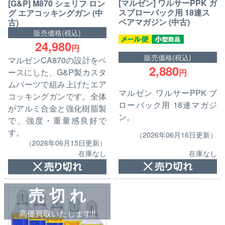
[マルゼン] ワルサーPPK ガ
[G&P] M870 シェリフ ロン
スブローバック用 18連ス
グ エアコッキングガン (中
ペアマガジン (中古)
古)
販売価格(税込)
24,980
円
販売価格(税込)
マルゼンCA870の設計をベ
2,880
ースにした、G&P製カスタ
円
ムパーツで組み上げたエア
マルゼン ワルサーPPK ブ
コッキングガンです。全体
ローバック用 18連マガジ
がアルミ合金と強化樹脂製
ン。
で、強度・重量感良好で
す。
（2026年06月16日更新）
（2026年06月15日更新）
在庫なし
在庫なし
売 切 れ
高価買取いたします!!