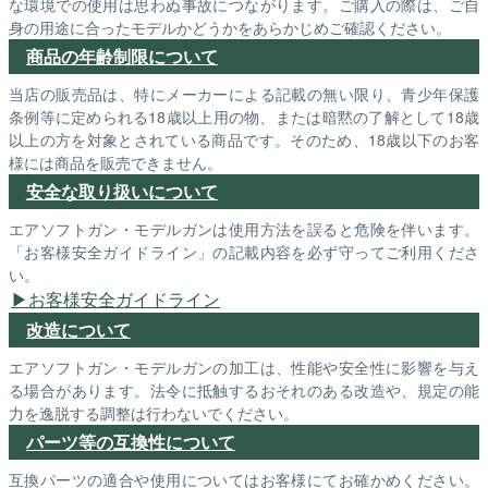
な環境での使用は思わぬ事故につながります。ご購入の際は、ご自
身の用途に合ったモデルかどうかをあらかじめご確認ください。
商品の年齢制限について
当店の販売品は、特にメーカーによる記載の無い限り、青少年保護
条例等に定められる18歳以上用の物、または暗黙の了解として18歳
以上の方を対象とされている商品です。そのため、18歳以下のお客
様には商品を販売できません。
安全な取り扱いについて
エアソフトガン・モデルガンは使用方法を誤ると危険を伴います。
「お客様安全ガイドライン」の記載内容を必ず守ってご利用くださ
い。
お客様安全ガイドライン
改造について
エアソフトガン・モデルガンの加工は、性能や安全性に影響を与え
る場合があります。法令に抵触するおそれのある改造や、規定の能
力を逸脱する調整は行わないでください。
パーツ等の互換性について
互換パーツの適合や使用についてはお客様にてお確かめください。