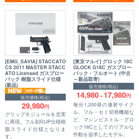
[EMG_SAVIA] STACCATO
[東京マルイ] グロック 18C
CS 2011 MASTER STACC
GLOCK G18C ガスブロー
ATO Licensed ガスブロー
バック・フルオート (中古
バック 樹脂スライド仕様
～新品取寄)
(新品)
販売価格(税込)
14,980
17,980
～
円
販売価格(税込)
29,980
毎分1,200発の連射サイク
円
ル、フル・セミ切替機能な
グリップモジュールを忠実
ど、マシンピストル・グロ
に再現。フル刻印JP仕様樹
ック18Cとしてのリアルな
脂スライド仕様となりま
作動を追求したモデル。
す。