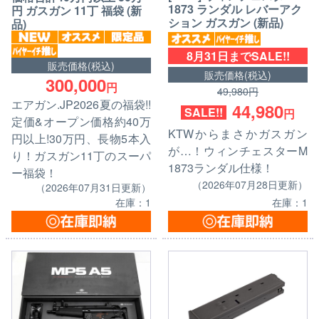
1873 ランダル レバーアク
円 ガスガン 11丁 福袋 (新
ション ガスガン (新品)
品)
8月31日までSALE!!
販売価格(税込)
販売価格(税込)
300,000
円
49,980円
エアガン.JP2026夏の福袋!!
44,980
SALE!!
円
定価&オープン価格約40万
KTWからまさかガスガン
円以上!30万円、長物5本入
が…！ウィンチェスターM
り！ガスガン11丁のスーパ
1873ランダル仕様！
ー福袋！
（2026年07月28日更新）
（2026年07月31日更新）
在庫：1
在庫：1