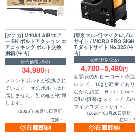
[東京マルイ] マイクロプロ
[タナカ] M40A1 AIR/エア
サイト / MICRO PRO SIGH
ー BK ボルトアクション エ
T ダットサイト No.225 (中
アコッキング ボルト交換
古)
別箱 (中古)
販売価格(税込)
販売価格(税込)
4,780
5,480
34,980
～
円
円
新開発のルビーコート樹脂
フロントボルトが交換され
レンズ、16gと軽量であり
ています。元のボルトは付
ながら頑丈。High・Low・
属しません。別の箱が付属
Offの切替はスイッチ式の
します。
マイクロダットサイト。
（2026年06月15日更新）
（2026年06月26日更新）
在庫：1
在庫：2