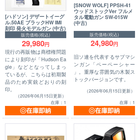
[SNOW WOLF] PPSH-41
ウッドストックVer フルメ
[ハドソン] デザートイーグ
タル電動ガン SW-015W
ル.50AE ブラックHW IMI
(中古)
刻印 発火モデルガン (中古)
販売価格(税込)
販売価格(税込)
24,980
29,980
円
円
現行の再販物は商標権問題
旧ソ連を代表するサブマシ
により刻印が「Hudson Ea
ンガン「ペーペーシャー
gle」などとなってしまっ
」。重厚な雰囲気の木製ス
ているが、こちらは初期製
トックバージョンです。
品のため実銃どおりの刻
印。
（2026年06月15日更新）
（2026年06月15日更新）
在庫：1
在庫：1