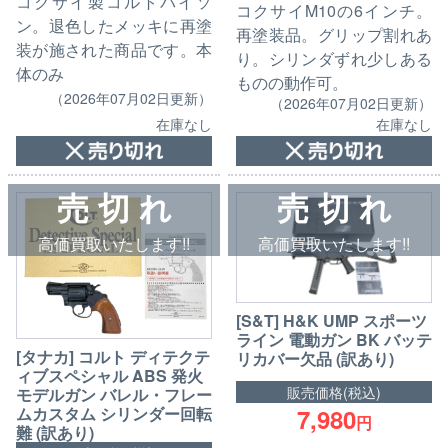
コクサイ製コルトパイソ
コクサイM10の6インチ。
ン。退色したメッキに再塗
再塗装品。グリップ割れあ
装が施された商品です。本
り。シリンダずれ少しある
体のみ
ものの動作可。
（2026年07月02日更新）
（2026年07月02日更新）
在庫なし
在庫なし
売 切 れ
売 切 れ
高価買取いたします!!
高価買取いたします!!
[S&T] H&K UMP スポーツ
ライン 電動ガン BK バッテ
[タナカ] コルト ディテクテ
リカバー欠品 (訳あり)
ィブスペシャル ABS 発火
販売価格(税込)
モデルガン バレル・フレー
7,980
ムカスタム シリンダー回転
円
難 (訳あり)