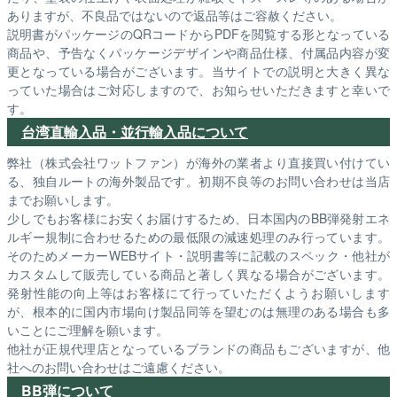
ありますが、不良品ではないので返品等はご容赦ください。
説明書がパッケージのQRコードからPDFを閲覧する形となっている
商品や、予告なくパッケージデザインや商品仕様、付属品内容が変
更となっている場合がございます。当サイトでの説明と大きく異な
っていた場合はご対応しますので、お知らせいただきますと幸いで
す。
台湾直輸入品・並行輸入品について
弊社（株式会社ワットファン）が海外の業者より直接買い付けてい
る、独自ルートの海外製品です。初期不良等のお問い合わせは当店
までお願いします。
少しでもお客様にお安くお届けするため、日本国内のBB弾発射エネ
ルギー規制に合わせるための最低限の減速処理のみ行っています。
そのためメーカーWEBサイト・説明書等に記載のスペック・他社が
カスタムして販売している商品と著しく異なる場合がございます。
発射性能の向上等はお客様にて行っていただくようお願いします
が、根本的に国内市場向け製品同等を望むのは無理のある場合も多
いことにご理解を願います。
他社が正規代理店となっているブランドの商品もございますが、他
社へのお問い合わせはご遠慮ください。
BB弾について