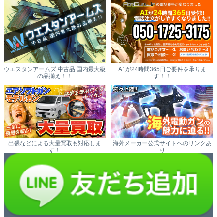
ウエスタンアームズ 中古品 国内最大級
A1が24時間365日ご要件を承りま
の品揃え！！
す！！
出張などによる大量買取も対応しま
海外メーカー公式サイトへのリンクあ
す！
り