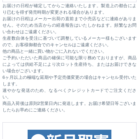
お届けの日程が確定してからご連絡いたします。製造上の都合によ
り已むを得ず発売時期が変更される場合があります。
お届けの日程はメーカー出荷の直前まで小売店などに連絡がありま
せん。そのため
当店からの経過報告はいたしかねます。
頻繁なお問
い合わせはご遠慮ください。
生産数自体を受注に基づいて調整しているメーカー様もございます
ので、お客様御都合でのキャンセルはご遠慮ください。
他の商品と一緒に買い物かごに入れないでください。
ご予約いただいた商品の確保に可能な限り務めておりますが、商品
によっては供給不足により次ロット生産待ち、またはお届けできな
い場合がございます。
6ヶ月以上の極端な延期や予定売価変更の場合はキャンセル受付いた
します。
速やかな発送のため、なるべくクレジットカードでご注文くださ
い。
商品入荷後は原則2営業日内に発送します。お届け希望日等ございま
したらお早めにご連絡ください。