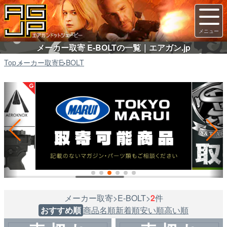
メーカー取寄 E-BOLTの一覧｜エアガン.jp
Top
メーカー取寄
E-BOLT
メーカー取寄>E-BOLT>
2
件
おすすめ順
商品名順
新着順
安い順
高い順