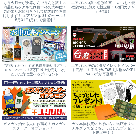
もう今月末が決算なんでうんと沢山の
エアガン.jp夏の特別企画！ いつもの夏
商品たちをアルだけ目一杯の大奉仕！
福袋5種に加えて新企画・1万円ガチャ
力の限りお値引きをして総力戦でお届
が登場！
けします！ エアガン.jp 8月のセール！
8月31日(月)まで開催中!
"灼熱（あつ）すぎる夏見舞い!お中元
エアガン.JPの台湾ダイレクトインポー
キャンペーン！3万円以上お売りいた
ト商品！！ 7月はWE65式歩槍やAKRI
だいた方に選べるプレゼント
VA56式が再登場！！
ガスガン始める人にお薦め！ガスガン
ガン本体お買い上げの方に当店オリジ
スターターオプション！！
ナルグッズなどちょっとしたプレゼン
ト進呈中！！