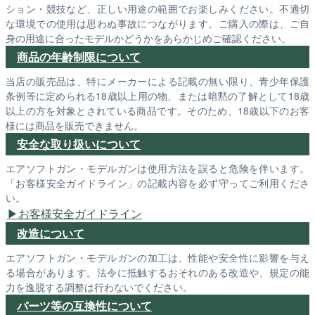
ション・競技など、正しい用途の範囲でお楽しみください。不適切
な環境での使用は思わぬ事故につながります。ご購入の際は、ご自
身の用途に合ったモデルかどうかをあらかじめご確認ください。
商品の年齢制限について
当店の販売品は、特にメーカーによる記載の無い限り、青少年保護
条例等に定められる18歳以上用の物、または暗黙の了解として18歳
以上の方を対象とされている商品です。そのため、18歳以下のお客
様には商品を販売できません。
安全な取り扱いについて
エアソフトガン・モデルガンは使用方法を誤ると危険を伴います。
「お客様安全ガイドライン」の記載内容を必ず守ってご利用くださ
い。
お客様安全ガイドライン
改造について
エアソフトガン・モデルガンの加工は、性能や安全性に影響を与え
る場合があります。法令に抵触するおそれのある改造や、規定の能
力を逸脱する調整は行わないでください。
パーツ等の互換性について