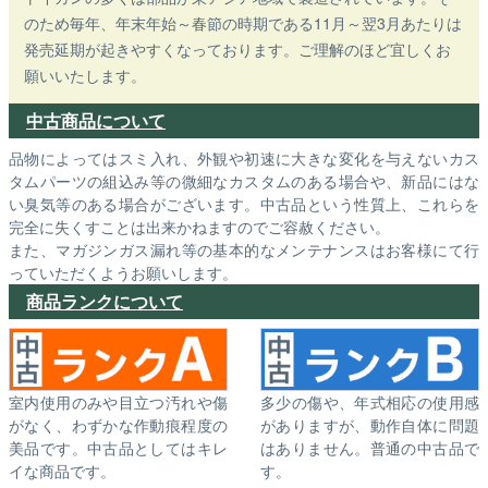
のため毎年、年末年始～春節の時期である11月～翌3月あたりは
発売延期が起きやすくなっております。ご理解のほど宜しくお
願いいたします。
中古商品について
品物によってはスミ入れ、外観や初速に大きな変化を与えないカス
タムパーツの組込み等の微細なカスタムのある場合や、新品にはな
い臭気等のある場合がございます。中古品という性質上、これらを
完全に失くすことは出来かねますのでご容赦ください。
また、マガジンガス漏れ等の基本的なメンテナンスはお客様にて行
っていただくようお願いします。
商品ランクについて
室内使用のみや目立つ汚れや傷
多少の傷や、年式相応の使用感
がなく、わずかな作動痕程度の
がありますが、動作自体に問題
美品です。中古品としてはキレ
はありません。普通の中古品で
イな商品です。
す。