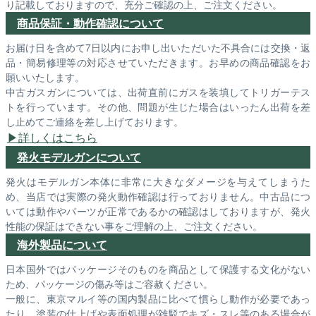
り記載しておりますので、充分ご確認の上、ご注文ください。
商品保証・動作確認について
お届け日を含めて7日以内にお申し出いただいた不具合には交換・返
品・簡易修理等の対応させていただきます。お早めの商品確認をお
願いいたします。
中古ガスガンについては、出荷直前にガスを装填してトリガーテス
トを行っています。その他、問題が生じた場合はいったん出荷を差
し止めてご連絡を差し上げております。
詳しくはこちら
発火モデルガンについて
発火はモデルガン本体に非常に大きなダメージを与えてしまうた
め、当店では実際の発火動作確認は行っておりません。中古品につ
いては動作やパーツが正常であるかの確認はしておりますが、発火
性能の保証はできない事をご理解の上、ご注文ください。
海外製品について
日本国外ではパッケージそのものを商品として保護する文化がない
ため、パッケージの傷み等はご容赦ください。
一般に、東京マルイ等の国内製品に比べて慣らし動作が必要であっ
たり、塗装の仕上げや表面処理が雑駁でキズ・スレ等のある場合が