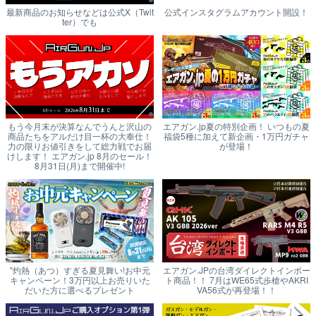
最新商品のお知らせなどは公式X（Twit
公式インスタグラムアカウント開設！
ter）でも
もう今月末が決算なんでうんと沢山の
エアガン.jp夏の特別企画！ いつもの夏
商品たちをアルだけ目一杯の大奉仕！
福袋5種に加えて新企画・1万円ガチャ
力の限りお値引きをして総力戦でお届
が登場！
けします！ エアガン.jp 8月のセール！
8月31日(月)まで開催中!
"灼熱（あつ）すぎる夏見舞い!お中元
エアガン.JPの台湾ダイレクトインポー
キャンペーン！3万円以上お売りいた
ト商品！！ 7月はWE65式歩槍やAKRI
だいた方に選べるプレゼント
VA56式が再登場！！