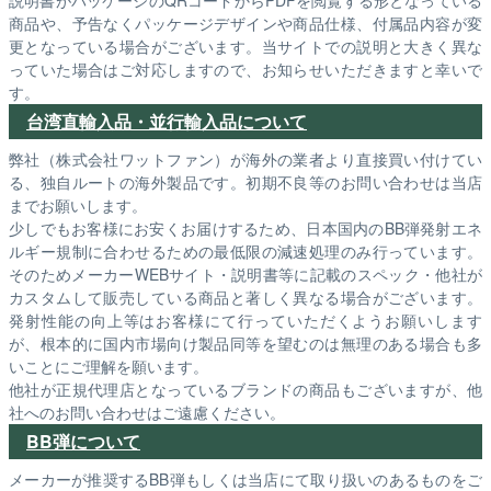
説明書がパッケージのQRコードからPDFを閲覧する形となっている
商品や、予告なくパッケージデザインや商品仕様、付属品内容が変
更となっている場合がございます。当サイトでの説明と大きく異な
っていた場合はご対応しますので、お知らせいただきますと幸いで
す。
台湾直輸入品・並行輸入品について
弊社（株式会社ワットファン）が海外の業者より直接買い付けてい
る、独自ルートの海外製品です。初期不良等のお問い合わせは当店
までお願いします。
少しでもお客様にお安くお届けするため、日本国内のBB弾発射エネ
ルギー規制に合わせるための最低限の減速処理のみ行っています。
そのためメーカーWEBサイト・説明書等に記載のスペック・他社が
カスタムして販売している商品と著しく異なる場合がございます。
発射性能の向上等はお客様にて行っていただくようお願いします
が、根本的に国内市場向け製品同等を望むのは無理のある場合も多
いことにご理解を願います。
他社が正規代理店となっているブランドの商品もございますが、他
社へのお問い合わせはご遠慮ください。
BB弾について
メーカーが推奨するBB弾もしくは当店にて取り扱いのあるものをご