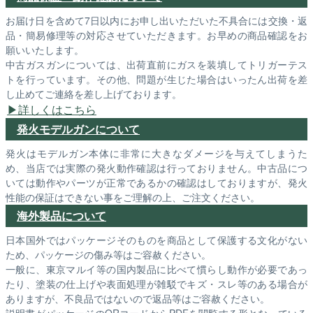
お届け日を含めて7日以内にお申し出いただいた不具合には交換・返
品・簡易修理等の対応させていただきます。お早めの商品確認をお
願いいたします。
中古ガスガンについては、出荷直前にガスを装填してトリガーテス
トを行っています。その他、問題が生じた場合はいったん出荷を差
し止めてご連絡を差し上げております。
詳しくはこちら
発火モデルガンについて
発火はモデルガン本体に非常に大きなダメージを与えてしまうた
め、当店では実際の発火動作確認は行っておりません。中古品につ
いては動作やパーツが正常であるかの確認はしておりますが、発火
性能の保証はできない事をご理解の上、ご注文ください。
海外製品について
日本国外ではパッケージそのものを商品として保護する文化がない
ため、パッケージの傷み等はご容赦ください。
一般に、東京マルイ等の国内製品に比べて慣らし動作が必要であっ
たり、塗装の仕上げや表面処理が雑駁でキズ・スレ等のある場合が
ありますが、不良品ではないので返品等はご容赦ください。