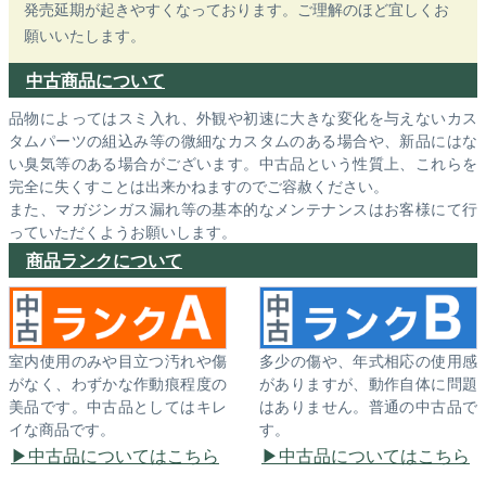
発売延期が起きやすくなっております。ご理解のほど宜しくお
願いいたします。
中古商品について
品物によってはスミ入れ、外観や初速に大きな変化を与えないカス
タムパーツの組込み等の微細なカスタムのある場合や、新品にはな
い臭気等のある場合がございます。中古品という性質上、これらを
完全に失くすことは出来かねますのでご容赦ください。
また、マガジンガス漏れ等の基本的なメンテナンスはお客様にて行
っていただくようお願いします。
商品ランクについて
室内使用のみや目立つ汚れや傷
多少の傷や、年式相応の使用感
がなく、わずかな作動痕程度の
がありますが、動作自体に問題
美品です。中古品としてはキレ
はありません。普通の中古品で
イな商品です。
す。
中古品についてはこちら
中古品についてはこちら