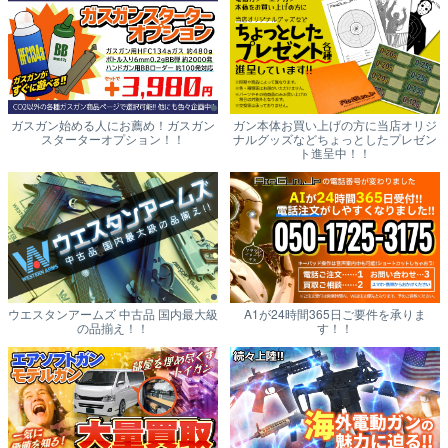
ガスガン始める人にお薦め！ガスガン
ガン本体お買い上げの方に当店オリジ
スターターオプション！！
ナルグッズなどちょっとしたプレゼン
ト進呈中！！
ウエスタンアームズ 中古品 国内最大級
A1が24時間365日ご要件を承りま
の品揃え！！
す！！