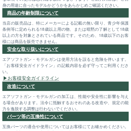
身の用途に合ったモデルかどうかをあらかじめご確認ください。
商品の年齢制限について
当店の販売品は、特にメーカーによる記載の無い限り、青少年保護
条例等に定められる18歳以上用の物、または暗黙の了解として18歳
以上の方を対象とされている商品です。そのため、18歳以下のお客
様には商品を販売できません。
安全な取り扱いについて
エアソフトガン・モデルガンは使用方法を誤ると危険を伴います。
「お客様安全ガイドライン」の記載内容を必ず守ってご利用くださ
い。
お客様安全ガイドライン
改造について
エアソフトガン・モデルガンの加工は、性能や安全性に影響を与え
る場合があります。法令に抵触するおそれのある改造や、規定の能
力を逸脱する調整は行わないでください。
パーツ等の互換性について
互換パーツの適合や使用についてはお客様にてお確かめください。