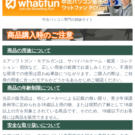
中古パソコン専門の姉妹サイト
商品購入時のご注意
商品の用途について
エアソフトガン・モデルガンは、サバイバルゲーム・鑑賞・コレク
ション・競技など、正しい用途の範囲でお楽しみください。不適切
な環境での使用は思わぬ事故につながります。ご購入の際は、ご自
身の用途に合ったモデルかどうかをあらかじめご確認ください。
商品の年齢制限について
当店の販売品は、特にメーカーによる記載の無い限り、青少年保護
条例等に定められる18歳以上用の物、または暗黙の了解として18歳
以上の方を対象とされている商品です。そのため、18歳以下のお客
様には商品を販売できません。
安全な取り扱いについて