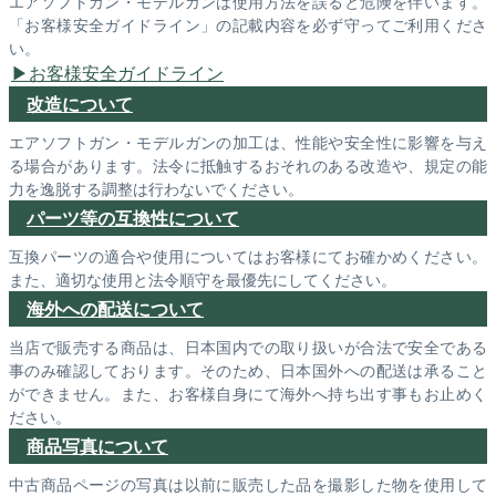
エアソフトガン・モデルガンは使用方法を誤ると危険を伴います。
「お客様安全ガイドライン」の記載内容を必ず守ってご利用くださ
い。
お客様安全ガイドライン
改造について
エアソフトガン・モデルガンの加工は、性能や安全性に影響を与え
る場合があります。法令に抵触するおそれのある改造や、規定の能
力を逸脱する調整は行わないでください。
パーツ等の互換性について
互換パーツの適合や使用についてはお客様にてお確かめください。
また、適切な使用と法令順守を最優先にしてください。
海外への配送について
当店で販売する商品は、日本国内での取り扱いが合法で安全である
事のみ確認しております。そのため、日本国外への配送は承ること
ができません。また、お客様自身にて海外へ持ち出す事もお止めく
ださい。
商品写真について
中古商品ページの写真は以前に販売した品を撮影した物を使用して