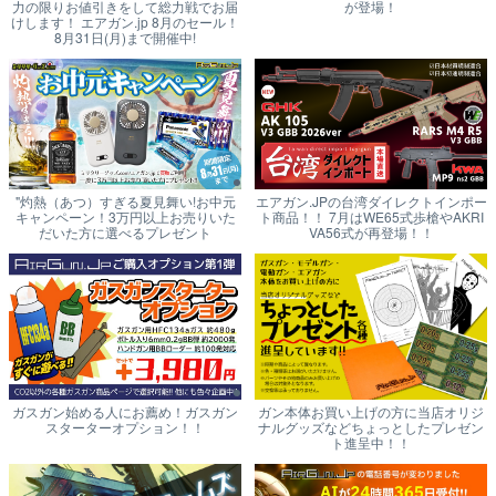
力の限りお値引きをして総力戦でお届
が登場！
けします！ エアガン.jp 8月のセール！
8月31日(月)まで開催中!
"灼熱（あつ）すぎる夏見舞い!お中元
エアガン.JPの台湾ダイレクトインポー
キャンペーン！3万円以上お売りいた
ト商品！！ 7月はWE65式歩槍やAKRI
だいた方に選べるプレゼント
VA56式が再登場！！
ガスガン始める人にお薦め！ガスガン
ガン本体お買い上げの方に当店オリジ
スターターオプション！！
ナルグッズなどちょっとしたプレゼン
ト進呈中！！