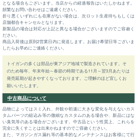
となる場合もございます。
当店からの経過報告はいたしかねます。
頻繁なお問い合わせはご遠慮ください。
折り悪くいずれにも在庫がない場合は、次ロット生産待ちもしくは
店舗都合キャンセルとなります。
新製品の場合は対応が上記と異なる場合がございますのでご容赦く
ださい。
商品入荷後は原則2営業日内に発送します。お届け希望日等ございま
したらお早めにご連絡ください。
トイガンの多くは部品が東アジア地域で製造されています。そ
のため毎年、年末年始～春節の時期である11月～翌3月あたりは
発売延期が起きやすくなっております。ご理解のほど宜しくお
願いいたします。
中古商品について
品物によってはスミ入れ、外観や初速に大きな変化を与えないカス
タムパーツの組込み等の微細なカスタムのある場合や、新品にはな
い臭気等のある場合がございます。中古品という性質上、これらを
完全に失くすことは出来かねますのでご容赦ください。
また、マガジンガス漏れ等の基本的なメンテナンスはお客様にて行