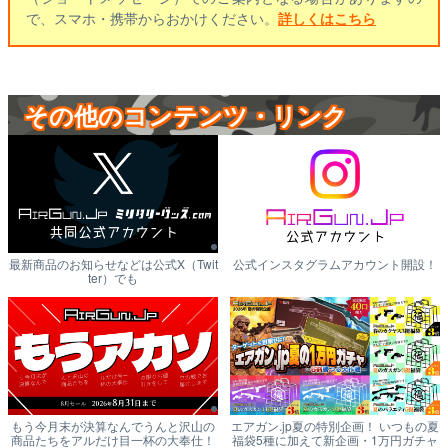
で、スマホ・携帯からおかけください。
詳しくはこちら
その他のコンテンツ・リンク
最新商品のお知らせなどは公式X（Twit
公式インスタグラムアカウント開設！
ter）でも
もう今月末が決算なんでうんと沢山の
エアガン.jp夏の特別企画！ いつもの夏
商品たちをアルだけ目一杯の大奉仕！
福袋5種に加えて新企画・1万円ガチャ