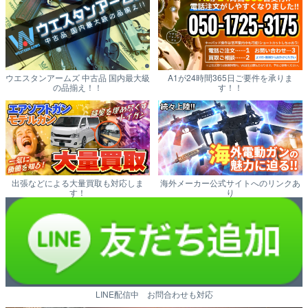
ウエスタンアームズ 中古品 国内最大級
A1が24時間365日ご要件を承りま
の品揃え！！
す！！
出張などによる大量買取も対応しま
海外メーカー公式サイトへのリンクあ
す！
り
LINE配信中 お問合わせも対応