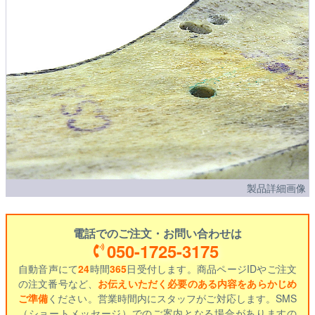
製品詳細画像
電話でのご注文・お問い合わせは
050-1725-3175
自動音声にて
24
時間
365
日受付します。商品ページIDやご注文
の注文番号など、
お伝えいただく必要のある内容をあらかじめ
ご準備
ください。営業時間内にスタッフがご対応します。SMS
（ショートメッセージ）でのご案内となる場合がありますの