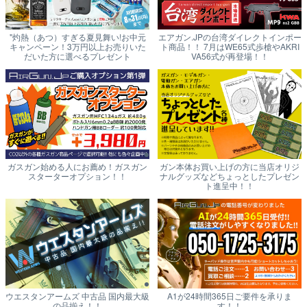
"灼熱（あつ）すぎる夏見舞い!お中元
エアガン.JPの台湾ダイレクトインポー
キャンペーン！3万円以上お売りいた
ト商品！！ 7月はWE65式歩槍やAKRI
だいた方に選べるプレゼント
VA56式が再登場！！
ガスガン始める人にお薦め！ガスガン
ガン本体お買い上げの方に当店オリジ
スターターオプション！！
ナルグッズなどちょっとしたプレゼン
ト進呈中！！
ウエスタンアームズ 中古品 国内最大級
A1が24時間365日ご要件を承りま
の品揃え！！
す！！