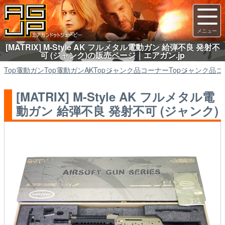
[MATRIX] M-Style AK フルメタル電動ガン 給弾不良 発射不
可 (ジャンク)の販売ページ｜エアガン.jp
Top
電動ガン
Top
電動ガン
AK
Top
ジャンク品コーナー
Top
ジャンク品コ
[MATRIX] M-Style AK フルメタル電
動ガン 給弾不良 発射不可 (ジャンク)