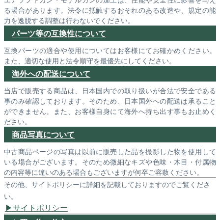
る場合があります。法令に抵触するおそれのある改造や、規定の能
力を逸脱する調整は行わないでください。
パーツ等の互換性について
互換パーツの適合や使用についてはお客様にてお確かめください。
また、適切な使用と法令順守を最優先にしてください。
海外への配送について
当店で販売する商品は、日本国内での取り扱いが合法で安全である
事のみ確認しております。そのため、日本国外への配送は承ること
ができません。また、お客様自身にて海外へ持ち出す事もお止めく
ださい。
商品写真について
中古商品ページの写真は以前に販売した品を撮影した物を使用して
いる場合がございます。そのため微細なキズや色味・木目・付属物
の内容等に違いのある場合もございますが何卒ご容赦ください。
その他、サイトポリシーに詳細を記載しておりますのでご覧くださ
い。
サイトポリシー