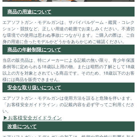
商品の用途について
エアソフトガン・モデルガンは、サバイバルゲーム・鑑賞・コレク
ション・競技など、正しい用途の範囲でお楽しみください。不適切
な環境での使用は思わぬ事故につながります。ご購入の際は、ご自
身の用途に合ったモデルかどうかをあらかじめご確認ください。
商品の年齢制限について
当店の販売品は、特にメーカーによる記載の無い限り、青少年保護
条例等に定められる18歳以上用の物、または暗黙の了解として18歳
以上の方を対象とされている商品です。そのため、18歳以下のお客
様には商品を販売できません。
安全な取り扱いについて
エアソフトガン・モデルガンは使用方法を誤ると危険を伴います。
「お客様安全ガイドライン」の記載内容を必ず守ってご利用くださ
い。
お客様安全ガイドライン
改造について
エアソフトガン・モデルガンの加工は、性能や安全性に影響を与え