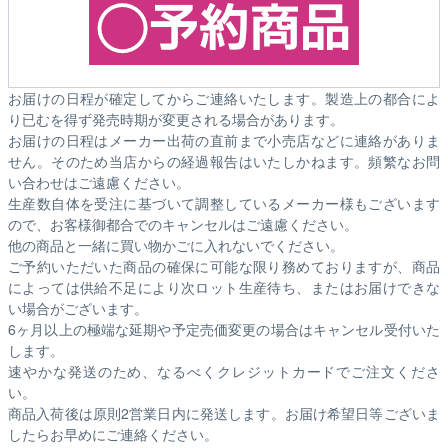
お届けの日程が確定してからご連絡いたします。製造上の都合によ
り已むを得ず発売時期が変更される場合があります。
お届けの日程はメーカー出荷の直前まで小売店などに連絡がありま
せん。そのため
当店からの経過報告はいたしかねます。
頻繁なお問
い合わせはご遠慮ください。
生産数自体を受注に基づいて調整しているメーカー様もございます
ので、お客様御都合でのキャンセルはご遠慮ください。
他の商品と一緒に買い物かごに入れないでください。
ご予約いただいた商品の確保に可能な限り務めておりますが、商品
によっては供給不足により次ロット生産待ち、またはお届けできな
い場合がございます。
6ヶ月以上の極端な延期や予定売価変更の場合はキャンセル受付いた
します。
速やかな発送のため、なるべくクレジットカードでご注文くださ
い。
商品入荷後は原則2営業日内に発送します。お届け希望日等ございま
したらお早めにご連絡ください。