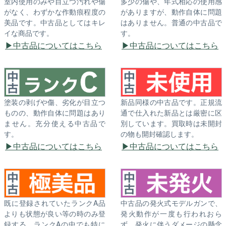
室内使用のみや目立つ汚れや傷
多少の傷や、年式相応の使用感
がなく、わずかな作動痕程度の
がありますが、動作自体に問題
美品です。中古品としてはキレ
はありません。普通の中古品で
イな商品です。
す。
中古品についてはこちら
中古品についてはこちら
塗装の剥げや傷、劣化が目立つ
新品同様の中古品です。正規流
ものの、動作自体に問題はあり
通で仕入れた新品とは厳密に区
ません。充分使える中古品で
別しています。買取時は未開封
す。
の物も開封確認します。
中古品についてはこちら
中古品についてはこちら
既に登録されていたランクA品
中古品の発火式モデルガンで、
よりも状態が良い等の時のみ登
発火動作が一度も行われおら
録する、ランクAの中でも特に
ず、発火に伴うダメージの懸念