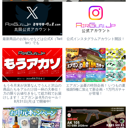
最新商品のお知らせなどは公式X（Twit
公式インスタグラムアカウント開設！
ter）でも
もう今月末が決算なんでうんと沢山の
エアガン.jp夏の特別企画！ いつもの夏
商品たちをアルだけ目一杯の大奉仕！
福袋5種に加えて新企画・1万円ガチャ
力の限りお値引きをして総力戦でお届
が登場！
けします！ エアガン.jp 8月のセール！
8月31日(月)まで開催中!