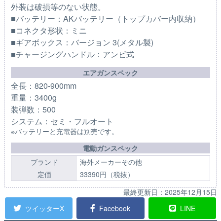
外装は破損等のない状態。
■バッテリー：AKバッテリー（トップカバー内収納）
■コネクタ形状：ミニ
■ギアボックス：バージョン 3(メタル製)
■チャージングハンドル：アンビ式
エアガンスペック
全長：820-900mm
重量：3400g
装弾数：500
システム：セミ・フルオート
※バッテリーと充電器は別売です。
電動ガンスペック
ブランド
海外メーカーその他
定価
33390円（税抜）
最終更新日：
2025年12月15日
ツイッターX
Facebook
LINE