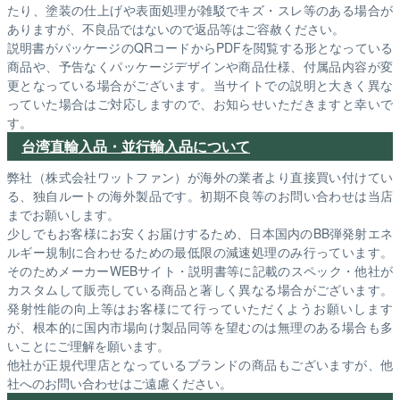
たり、塗装の仕上げや表面処理が雑駁でキズ・スレ等のある場合が
ありますが、不良品ではないので返品等はご容赦ください。
説明書がパッケージのQRコードからPDFを閲覧する形となっている
商品や、予告なくパッケージデザインや商品仕様、付属品内容が変
更となっている場合がございます。当サイトでの説明と大きく異な
っていた場合はご対応しますので、お知らせいただきますと幸いで
す。
台湾直輸入品・並行輸入品について
弊社（株式会社ワットファン）が海外の業者より直接買い付けてい
る、独自ルートの海外製品です。初期不良等のお問い合わせは当店
までお願いします。
少しでもお客様にお安くお届けするため、日本国内のBB弾発射エネ
ルギー規制に合わせるための最低限の減速処理のみ行っています。
そのためメーカーWEBサイト・説明書等に記載のスペック・他社が
カスタムして販売している商品と著しく異なる場合がございます。
発射性能の向上等はお客様にて行っていただくようお願いします
が、根本的に国内市場向け製品同等を望むのは無理のある場合も多
いことにご理解を願います。
他社が正規代理店となっているブランドの商品もございますが、他
社へのお問い合わせはご遠慮ください。