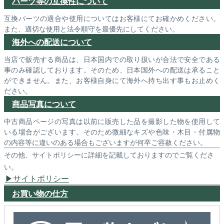
パーツ等の互換性について
互換パーツの適合や使用についてはお客様にてお確かめください。
また、適切な使用と法令順守を最優先にしてください。
海外への配送について
当店で販売する商品は、日本国内での取り扱いが合法で安全である
事のみ確認しております。そのため、日本国外への配送は承ること
ができません。また、お客様自身にて海外へ持ち出す事もお止めく
ださい。
商品写真について
中古商品ページの写真は以前に販売した品を撮影した物を使用して
いる場合がございます。そのため微細なキズや色味・木目・付属物
の内容等に違いのある場合もございますが何卒ご容赦ください。
その他、サイトポリシーに詳細を記載しておりますのでご覧くださ
い。
サイトポリシー
お買い物の仕方