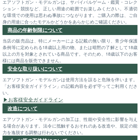
エアソフトガン・モデルガンは、サバイバルゲーム・鑑賞・コレク
ション・競技など、正しい用途の範囲でお楽しみください。不適切
な環境での使用は思わぬ事故につながります。ご購入の際は、ご自
身の用途に合ったモデルかどうかをあらかじめご確認ください。
商品の年齢制限について
当店の販売品は、特にメーカーによる記載の無い限り、青少年保護
条例等に定められる18歳以上用の物、または暗黙の了解として18歳
以上の方を対象とされている商品です。そのため、18歳以下のお客
様には商品を販売できません。
安全な取り扱いについて
エアソフトガン・モデルガンは使用方法を誤ると危険を伴います。
「お客様安全ガイドライン」の記載内容を必ず守ってご利用くださ
い。
お客様安全ガイドライン
改造について
エアソフトガン・モデルガンの加工は、性能や安全性に影響を与え
る場合があります。法令に抵触するおそれのある改造や、規定の能
力を逸脱する調整は行わないでください。