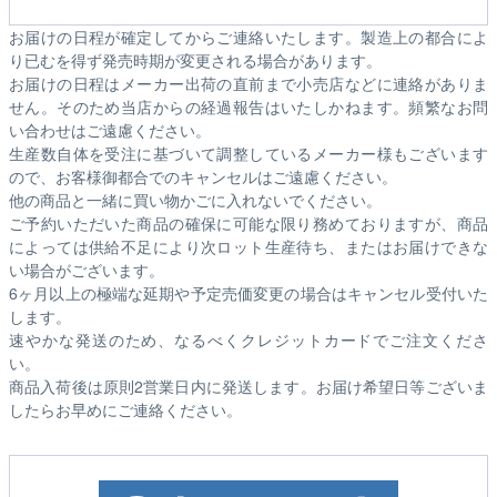
お届けの日程が確定してからご連絡いたします。製造上の都合によ
り已むを得ず発売時期が変更される場合があります。
お届けの日程はメーカー出荷の直前まで小売店などに連絡がありま
せん。そのため
当店からの経過報告はいたしかねます。
頻繁なお問
い合わせはご遠慮ください。
生産数自体を受注に基づいて調整しているメーカー様もございます
ので、お客様御都合でのキャンセルはご遠慮ください。
他の商品と一緒に買い物かごに入れないでください。
ご予約いただいた商品の確保に可能な限り務めておりますが、商品
によっては供給不足により次ロット生産待ち、またはお届けできな
い場合がございます。
6ヶ月以上の極端な延期や予定売価変更の場合はキャンセル受付いた
します。
速やかな発送のため、なるべくクレジットカードでご注文くださ
い。
商品入荷後は原則2営業日内に発送します。お届け希望日等ございま
したらお早めにご連絡ください。