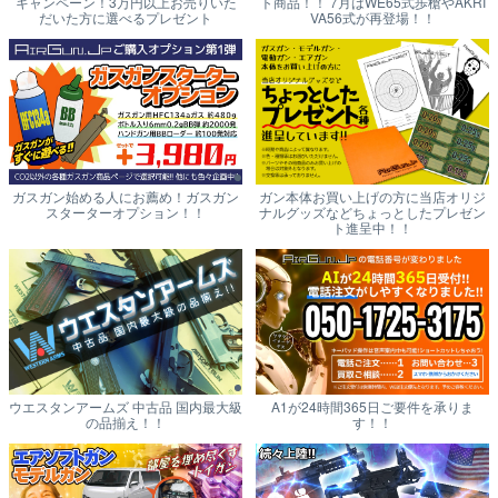
キャンペーン！3万円以上お売りいた
ト商品！！ 7月はWE65式歩槍やAKRI
だいた方に選べるプレゼント
VA56式が再登場！！
ガスガン始める人にお薦め！ガスガン
ガン本体お買い上げの方に当店オリジ
スターターオプション！！
ナルグッズなどちょっとしたプレゼン
ト進呈中！！
ウエスタンアームズ 中古品 国内最大級
A1が24時間365日ご要件を承りま
の品揃え！！
す！！