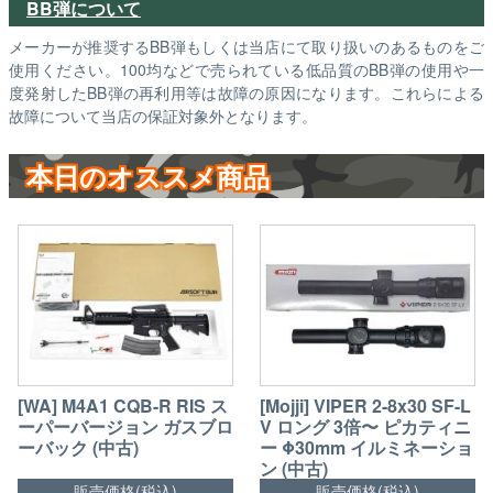
BB弾について
メーカーが推奨するBB弾もしくは当店にて取り扱いのあるものをご
使用ください。100均などで売られている低品質のBB弾の使用や一
度発射したBB弾の再利用等は故障の原因になります。これらによる
故障について当店の保証対象外となります。
本日のオススメ商品
[WA] M4A1 CQB-R RIS ス
[Mojji] VIPER 2-8x30 SF-L
ーパーバージョン ガスブロ
V ロング 3倍〜 ピカティニ
ーバック (中古)
ー Φ30mm イルミネーショ
ン (中古)
販売価格(税込)
販売価格(税込)