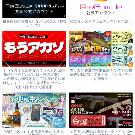
最新商品のお知らせなどは公式X（Twit
公式インスタグラムアカウント開設！
ter）でも
もう今月末が決算なんでうんと沢山の
エアガン.jp夏の特別企画！ いつもの夏
商品たちをアルだけ目一杯の大奉仕！
福袋5種に加えて新企画・1万円ガチャ
力の限りお値引きをして総力戦でお届
が登場！
けします！ エアガン.jp 8月のセール！
8月31日(月)まで開催中!
"灼熱（あつ）すぎる夏見舞い!お中元
エアガン.JPの台湾ダイレクトインポー