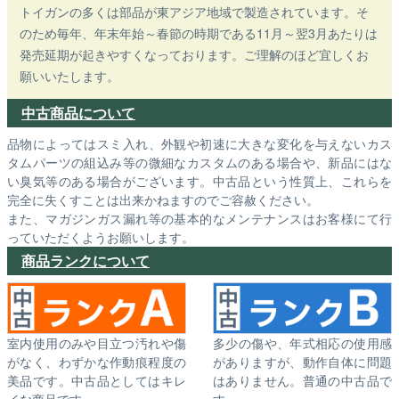
トイガンの多くは部品が東アジア地域で製造されています。そ
のため毎年、年末年始～春節の時期である11月～翌3月あたりは
発売延期が起きやすくなっております。ご理解のほど宜しくお
願いいたします。
中古商品について
品物によってはスミ入れ、外観や初速に大きな変化を与えないカス
タムパーツの組込み等の微細なカスタムのある場合や、新品にはな
い臭気等のある場合がございます。中古品という性質上、これらを
完全に失くすことは出来かねますのでご容赦ください。
また、マガジンガス漏れ等の基本的なメンテナンスはお客様にて行
っていただくようお願いします。
商品ランクについて
室内使用のみや目立つ汚れや傷
多少の傷や、年式相応の使用感
がなく、わずかな作動痕程度の
がありますが、動作自体に問題
美品です。中古品としてはキレ
はありません。普通の中古品で
イな商品です。
す。