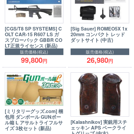
[CGS/T8 SP SYSTEMS] C
[Sig Sauer] ROMEO5X 1x
OLT CAR-15 R607 LS ガ
20mm コンパクト レッド
スブローバック GBBR CO
ダットサイト (中古)
LT正規ライセンス (新品)
販売価格(税込)
販売価格(税込)
99,800
26,980
円
円
[ミリタリーグッズ.com] 梱
包用 ダンボール GUNボー
[Kalashnikov] 実銃用スチ
ル箱 L アサルトライフルサ
ェッキン APS ベークライ
イズ 3枚セット (新品)
トグリップ (中古)