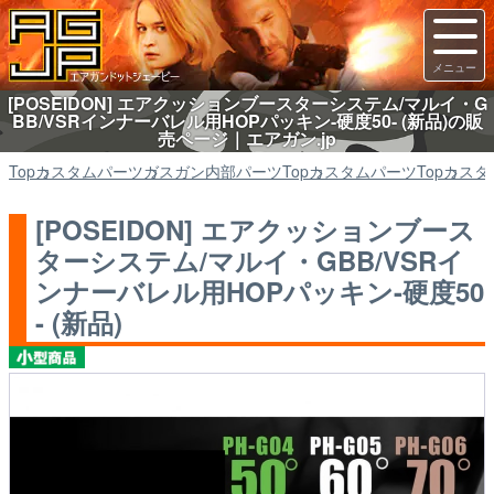
[POSEIDON] エアクッションブースターシステム/マルイ・G
BB/VSRインナーバレル用HOPパッキン-硬度50- (新品)の販
売ページ｜エアガン.jp
Top
カスタムパーツ
ガスガン内部パーツ
Top
カスタムパーツ
Top
カスタ
[POSEIDON] エアクッションブース
ターシステム/マルイ・GBB/VSRイ
ンナーバレル用HOPパッキン-硬度50
- (新品)