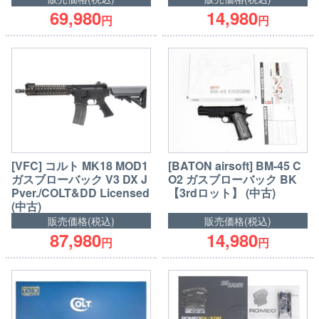
69,980
14,980
円
円
[VFC] コルト MK18 MOD1
[BATON airsoft] BM-45 C
ガスブローバック V3 DX J
O2 ガスブローバック BK
Pver./COLT&DD Licensed
【3rdロット】 (中古)
(中古)
販売価格(税込)
販売価格(税込)
87,980
14,980
円
円