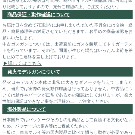
り記載しておりますので、充分ご確認の上、ご注文ください。
商品保証・動作確認について
お届け日を含めて7日以内にお申し出いただいた不具合には交換・返
品・簡易修理等の対応させていただきます。お早めの商品確認をお
願いいたします。
中古ガスガンについては、出荷直前にガスを装填してトリガーテス
トを行っています。その他、問題が生じた場合はいったん出荷を差
し止めてご連絡を差し上げております。
詳しくはこちら
発火モデルガンについて
発火はモデルガン本体に非常に大きなダメージを与えてしまうた
め、当店では実際の発火動作確認は行っておりません。中古品につ
いては動作やパーツが正常であるかの確認はしておりますが、発火
性能の保証はできない事をご理解の上、ご注文ください。
海外製品について
日本国外ではパッケージそのものを商品として保護する文化がない
ため、パッケージの傷み等はご容赦ください。
一般に、東京マルイ等の国内製品に比べて慣らし動作が必要であっ