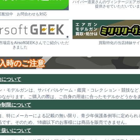
ハイパー道楽さんのヴィンテージエアガ
提供させていただいていま
NE配信中 お問合わせも対応
市場店をAirsoftGEEKさんでご紹介いただ
買取特化の当店姉妹サイ
きました
入時のご注意
途について
ン・モデルガンは、サバイバルゲーム・鑑賞・コレクション・競技など
つながります。ご購入の際は、ご自身の用途に合ったモデルかどうかを
齢制限について
は、特にメーカーによる記載の無い限り、青少年保護条例等に定められる
品です。そのため、18歳以下のお客様には商品を販売できません。
り扱いについて