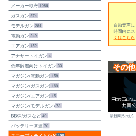
メーカー取寄
1086
ガスガン
574
自動音声に
モデルガン
284
時間内にス
電動ガン
249
くはこちら
エアガン
152
アナザートイガン
4
その他
低年齢層向けトイガン
33
マガジン(電動ガン)
158
マガジン(ガスガン)
169
マガジン(エアガン)
15
マガジン(モデルガン)
73
BB弾/ガスなど
40
最新商品のお知ら
バッテリー関連
70
スコープ・ライトなど
108