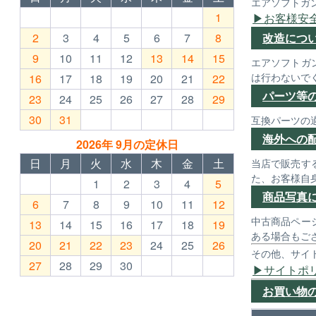
エアソフトガ
1
お客様安
2
3
4
5
6
7
8
改造につ
9
10
11
12
13
14
15
エアソフトガ
は行わないで
16
17
18
19
20
21
22
パーツ等
23
24
25
26
27
28
29
30
31
互換パーツの
海外への
2026年 9月の定休日
日
月
火
水
木
金
土
当店で販売す
た、お客様自
1
2
3
4
5
商品写真
6
7
8
9
10
11
12
中古商品ペー
13
14
15
16
17
18
19
ある場合もご
20
21
22
23
24
25
26
その他、サイ
27
28
29
30
サイトポ
お買い物