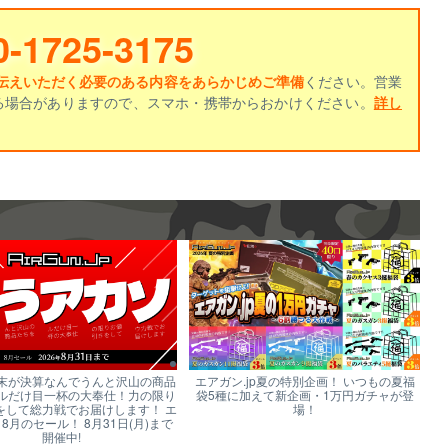
0-1725-3175
伝えいただく必要のある内容をあらかじめご準備
ください。営業
る場合がありますので、スマホ・携帯からおかけください。
詳し
末が決算なんでうんと沢山の商品
エアガン.jp夏の特別企画！ いつもの夏福
ルだけ目一杯の大奉仕！力の限り
袋5種に加えて新企画・1万円ガチャが登
をして総力戦でお届けします！ エ
場！
p 8月のセール！ 8月31日(月)まで
開催中!