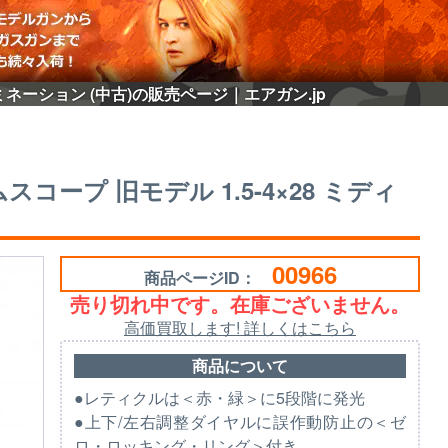
ルミネーション (中古)の販売ページ｜エアガン.jp
コープ 旧モデル 1.5-4×28 ミディ
00966
商品ページID：
売り切れ中です。在庫ございません。
高価買取します! 詳しくはこちら
商品について
●レティクルは＜赤・緑＞に5段階に発光
●上下/左右調整ダイヤルに誤作動防止の＜ゼ
ロ・ロッキング・リング＞付き