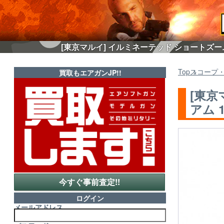
[東京マルイ] イルミネーテッド ショートズームス
Top
スコープ
買取もエアガンJP!!
[東京
アム 
今すぐ事前査定!!
ログイン
メールアドレス