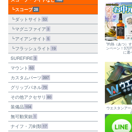
スコープ
28
ダットサイト
53
マグニファイア
3
アイアンサイト
5
"灼熱（あつ）
フラッシュライト
19
ンペーン！3万
に選
SUREFIRE
3
マウント
63
カスタムパーツ
397
グリップパネル
70
その他アクセサリ
80
装備品
104
ウエスタンアー
無可動実銃
1
ナイフ・刀剣類
17