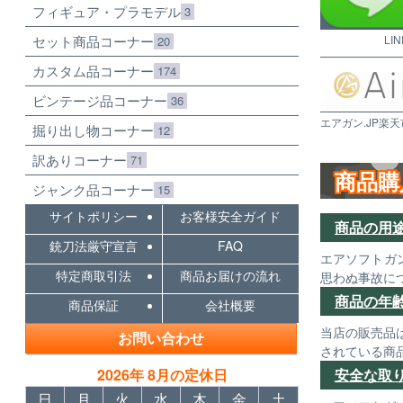
フィギュア・プラモデル
3
セット商品コーナー
LI
20
カスタム品コーナー
174
ビンテージ品コーナー
36
エアガン.JP楽天
掘り出し物コーナー
12
訳ありコーナー
71
商品購
ジャンク品コーナー
15
サイトポリシー
お客様安全ガイド
商品の用
銃刀法厳守宣言
FAQ
エアソフトガ
特定商取引法
商品お届けの流れ
思わぬ事故に
商品の年
商品保証
会社概要
当店の販売品
お問い合わせ
されている商
2026年 8月の定休日
安全な取
日
月
火
水
木
金
土