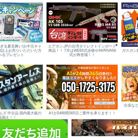
すぎる夏見舞い!お中元キャ
エアガン.JPの台湾ダイレクトインポート
円以上お売りいただいた方
商品！！ 7月はWE65式歩槍やAKRIVA56
ガスガン
べるプレゼント
式が再登場！！
出張な
ムズ 中古品 国内最大級の
A1が24時間365日ご要件を承ります！！
品揃え！！