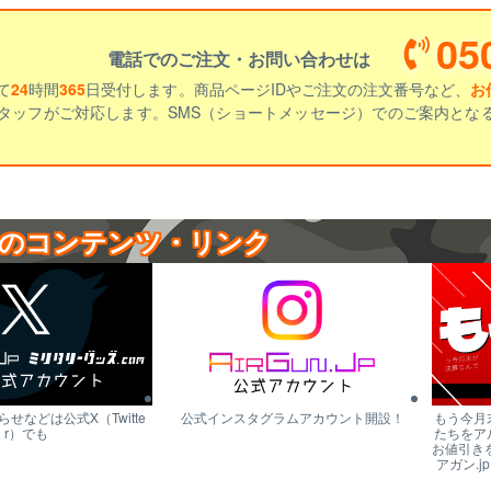
05
電話でのご注文・お問い合わせは
て
24
時間
365
日受付します。商品ページIDやご注文の注文番号など、
お
タッフがご対応します。SMS（ショートメッセージ）でのご案内とな
のコンテンツ・リンク
せなどは公式X（Twitte
公式インスタグラムアカウント開設！
もう今月
r）でも
たちをア
お値引き
アガン.j