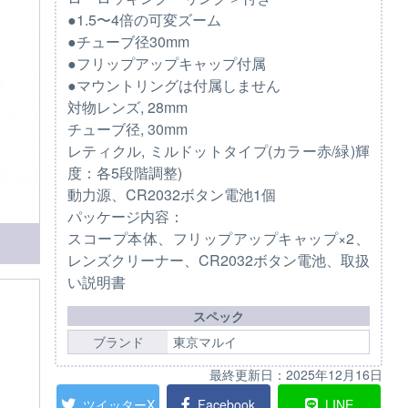
●1.5〜4倍の可変ズーム
●チューブ径30mm
●フリップアップキャップ付属
●マウントリングは付属しません
対物レンズ, 28mm
チューブ径, 30mm
レティクル, ミルドットタイプ(カラー赤/緑)輝
度：各5段階調整)
動力源、CR2032ボタン電池1個
パッケージ内容：
スコープ本体、フリップアップキャップ×2、
レンズクリーナー、CR2032ボタン電池、取扱
い説明書
スペック
ブランド
東京マルイ
最終更新日：
2025年12月16日
ツイッターX
Facebook
LINE