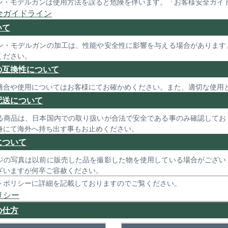
ン・モデルガンは使用方法を誤ると危険を伴います。「お客様安全ガイ
全ガイドライン
いて
ン・モデルガンの加工は、性能や安全性に影響を与える場合があります
ください。
の互換性について
適合や使用についてはお客様にてお確かめください。また、適切な使用
配送について
る商品は、日本国内での取り扱いが合法で安全である事のみ確認してお
身にて海外へ持ち出す事もお止めください。
について
ジの写真は以前に販売した品を撮影した物を使用している場合がござい
ざいますが何卒ご容赦ください。
トポリシーに詳細を記載しておりますのでご覧ください。
リシー
の仕方