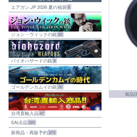
エアガン.JP 2026 夏の福袋
6
ジョン・ウィックの銃
20
バイオハザードの銃
8
ゴールデンカムイの銃
30
製品
台湾直輸入品
47
SALE品
320
新商品・再販予約
273