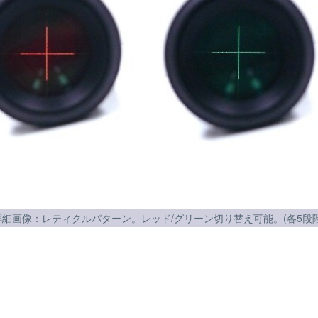
詳細画像：レティクルパターン。レッド/グリーン切り替え可能。(各5段階