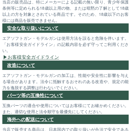
当店の販売品は、特にメーカーによる記載の無い限り、青少年保護
条例等に定められる18歳以上用の物、または暗黙の了解として18歳
以上の方を対象とされている商品です。そのため、18歳以下のお客
様には商品を販売できません。
安全な取り扱いについて
エアソフトガン・モデルガンは使用方法を誤ると危険を伴います。
「お客様安全ガイドライン」の記載内容を必ず守ってご利用くださ
い。
お客様安全ガイドライン
改造について
エアソフトガン・モデルガンの加工は、性能や安全性に影響を与え
る場合があります。法令に抵触するおそれのある改造や、規定の能
力を逸脱する調整は行わないでください。
パーツ等の互換性について
互換パーツの適合や使用についてはお客様にてお確かめください。
また、適切な使用と法令順守を最優先にしてください。
海外への配送について
当店で販売する商品は、日本国内での取り扱いが合法で安全である