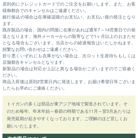
原則的にクレジットカードでのご注文をお願いします。また、お客
様御都合でのキャンセルはご遠慮ください。
銀行振込の場合は在庫確認後のお支払い、お支払い後の発注となり
ます。
既存製品の場合、国内の問屋に在庫があれば通常7～14営業日での発
送となります。海外メーカーからの取寄などで1ヶ月以上のおまたせ
となる場合もございます。
当店からの経過報告はいたしかねます。
頻繁なお問い合わせはご遠慮ください。
折り悪くいずれにも在庫がない場合は、次ロット生産待ちもしくは
店舗都合キャンセルとなります。
新製品の場合は対応が上記と異なる場合がございますのでご容赦く
ださい。
商品入荷後は原則2営業日内に発送します。お届け希望日等ございま
したらお早めにご連絡ください。
トイガンの多くは部品が東アジア地域で製造されています。そ
のため毎年、年末年始～春節の時期である11月～翌3月あたりは
発売延期が起きやすくなっております。ご理解のほど宜しくお
願いいたします。