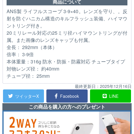
商品について
ANS製 ライフルスコープ 3-9×40。レンズを守り、。反
射を防ぐハニカム構造のキルフラッシュ装備、ハイマウ
ントリング付き。
20ミリレール対応の25ミリ径ハイマウントリングが付
属。また画像のレンズキャップも付属。
全長： 292mm（本体）
倍率： 3-9倍
本体重量：316g 防水・防振・防霧対応 チューブタイプ
対物レンズ径： 約40mm
チューブ径： 25mm
最終更新日：
2025年12月16日
ツイッターX
Facebook
LINE
この商品を購入の方へのプレゼント