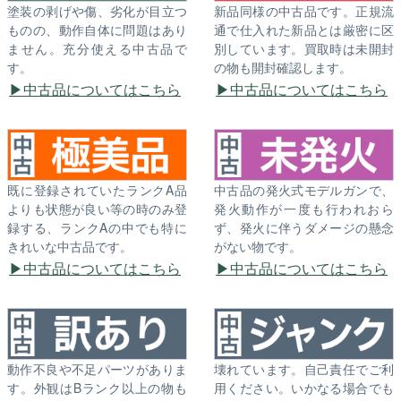
塗装の剥げや傷、劣化が目立つ
新品同様の中古品です。正規流
ものの、動作自体に問題はあり
通で仕入れた新品とは厳密に区
ません。充分使える中古品で
別しています。買取時は未開封
す。
の物も開封確認します。
中古品についてはこちら
中古品についてはこちら
既に登録されていたランクA品
中古品の発火式モデルガンで、
よりも状態が良い等の時のみ登
発火動作が一度も行われおら
録する、ランクAの中でも特に
ず、発火に伴うダメージの懸念
きれいな中古品です。
がない物です。
中古品についてはこちら
中古品についてはこちら
動作不良や不足パーツがありま
壊れています。自己責任でご利
す。外観はBランク以上の物も
用ください。いかなる場合でも