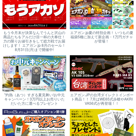
もう今月末が決算なんでうんと沢山の
エアガン.jp夏の特別企画！ いつもの夏
商品たちをアルだけ目一杯の大奉仕！
福袋5種に加えて新企画・1万円ガチャ
力の限りお値引きをして総力戦でお届
が登場！
けします！ エアガン.jp 8月のセール！
8月31日(月)まで開催中!
"灼熱（あつ）すぎる夏見舞い!お中元
エアガン.JPの台湾ダイレクトインポー
キャンペーン！3万円以上お売りいた
ト商品！！ 7月はWE65式歩槍やAKRI
だいた方に選べるプレゼント
VA56式が再登場！！