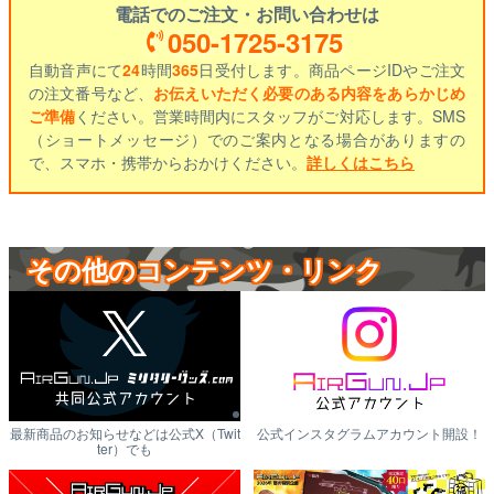
電話でのご注文・お問い合わせは
050-1725-3175
自動音声にて
24
時間
365
日受付します。商品ページIDやご注文
の注文番号など、
お伝えいただく必要のある内容をあらかじめ
ご準備
ください。営業時間内にスタッフがご対応します。SMS
（ショートメッセージ）でのご案内となる場合がありますの
で、スマホ・携帯からおかけください。
詳しくはこちら
その他のコンテンツ・リンク
最新商品のお知らせなどは公式X（Twit
公式インスタグラムアカウント開設！
ter）でも