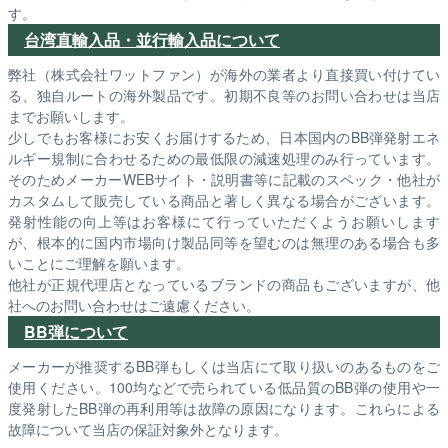
す。
台湾直輸入品・並行輸入品について
弊社（株式会社ワットファン）が海外の業者より直接買い付けてい
る、独自ルートの海外製品です。初期不良等のお問い合わせは当店
までお願いします。
少しでもお客様にお安くお届けするため、日本国内のBB弾発射エネ
ルギー規制に合わせるための最低限の減速処理のみ行っています。
そのためメーカーWEBサイト・説明書等に記載のスペック・他社が
カスタムして販売している商品と著しく異なる場合がございます。
発射性能の向上等はお客様にて行っていただくようお願いします
が、根本的に国内市場向け製品同等を望むのは無理のある場合も多
いことにご理解を願います。
他社が正規代理店となっているブランドの商品もございますが、他
社へのお問い合わせはご遠慮ください。
BB弾について
メーカーが推奨するBB弾もしくは当店にて取り扱いのあるものをご
使用ください。100均などで売られている低品質のBB弾の使用や一
度発射したBB弾の再利用等は故障の原因になります。これらによる
故障について当店の保証対象外となります。