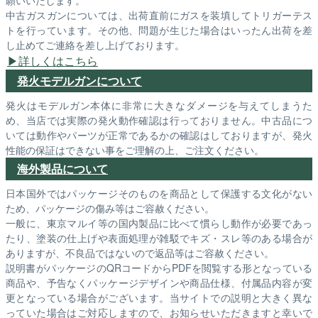
中古ガスガンについては、出荷直前にガスを装填してトリガーテス
トを行っています。その他、問題が生じた場合はいったん出荷を差
し止めてご連絡を差し上げております。
詳しくはこちら
発火モデルガンについて
発火はモデルガン本体に非常に大きなダメージを与えてしまうた
め、当店では実際の発火動作確認は行っておりません。中古品につ
いては動作やパーツが正常であるかの確認はしておりますが、発火
性能の保証はできない事をご理解の上、ご注文ください。
海外製品について
日本国外ではパッケージそのものを商品として保護する文化がない
ため、パッケージの傷み等はご容赦ください。
一般に、東京マルイ等の国内製品に比べて慣らし動作が必要であっ
たり、塗装の仕上げや表面処理が雑駁でキズ・スレ等のある場合が
ありますが、不良品ではないので返品等はご容赦ください。
説明書がパッケージのQRコードからPDFを閲覧する形となっている
商品や、予告なくパッケージデザインや商品仕様、付属品内容が変
更となっている場合がございます。当サイトでの説明と大きく異な
っていた場合はご対応しますので、お知らせいただきますと幸いで