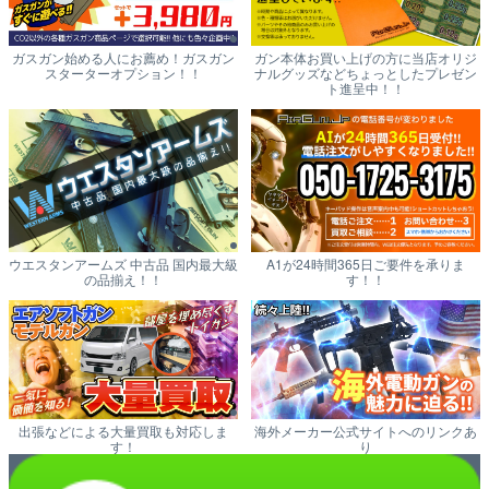
ガスガン始める人にお薦め！ガスガン
ガン本体お買い上げの方に当店オリジ
スターターオプション！！
ナルグッズなどちょっとしたプレゼン
ト進呈中！！
ウエスタンアームズ 中古品 国内最大級
A1が24時間365日ご要件を承りま
の品揃え！！
す！！
出張などによる大量買取も対応しま
海外メーカー公式サイトへのリンクあ
す！
り