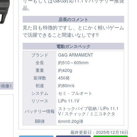
リーもしくはG&G対応11.1ｖバッテリー推奨
品。
店長のコメント
見た目も特徴的ですし、とにかく軽い!ゲーム
で活躍できること間違いなしです!!
電動ガンスペック
ブランド
G&G ARMAMENT
全長
約510～605mm
重量
約420g
装弾数
450発
初速
約80m/s
画像1
システム
セミ・フルオート
リソース
LiPo 11.1V
ストックパイプ収納 / LiPo 11.1
バッテリー情報
V / スティック / ミニコネクタ
BB弾
6mm0.20g弾
最終更新日：
2025年12月16日