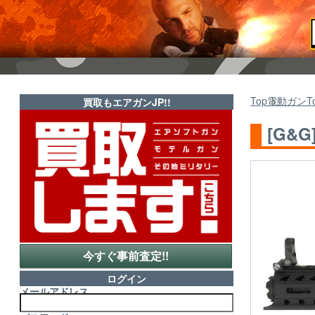
Top
電動ガン
T
買取もエアガンJP!!
[G&G
今すぐ事前査定!!
ログイン
メールアドレス