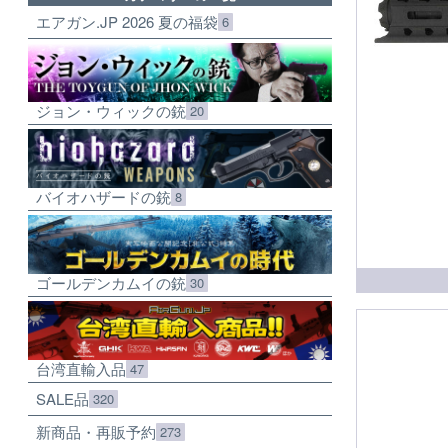
エアガン.JP 2026 夏の福袋
6
ジョン・ウィックの銃
20
バイオハザードの銃
8
ゴールデンカムイの銃
30
台湾直輸入品
47
SALE品
320
新商品・再販予約
273