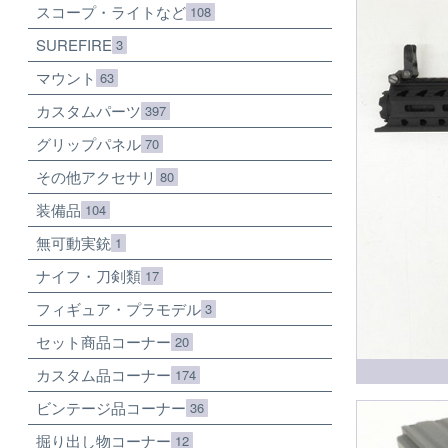
スコープ・ライトなど
108
SUREFIRE
3
マウント
63
カスタムパーツ
397
グリップパネル
70
その他アクセサリ
80
装備品
104
無可動実銃
1
ナイフ・刀剣類
17
フィギュア・プラモデル
3
セット商品コーナー
20
カスタム品コーナー
174
ビンテージ品コーナー
36
掘り出し物コーナー
12