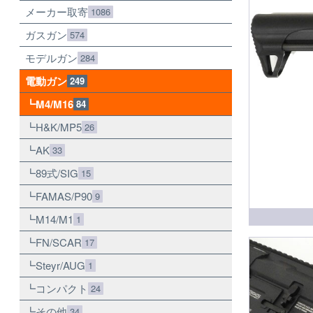
メーカー取寄
1086
ガスガン
574
モデルガン
284
電動ガン
249
M4/M16
84
H&K/MP5
26
AK
33
89式/SIG
15
FAMAS/P90
9
M14/M1
1
FN/SCAR
17
Steyr/AUG
1
コンパクト
24
その他
34