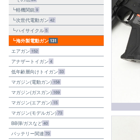
軽機関銃
9
次世代電動ガン
42
ハイサイクル
5
海外製電動ガン
131
エアガン
152
アナザートイガン
4
低年齢層向けトイガン
33
マガジン(電動ガン)
158
マガジン(ガスガン)
169
マガジン(エアガン)
15
マガジン(モデルガン)
73
BB弾/ガスなど
40
バッテリー関連
70