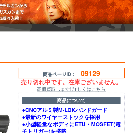
09129
商品ページID：
売り切れ中です。在庫ございません。
高価買取します! 詳しくはこちら
商品について
●CNCアルミ製M-LOKハンドガード
●最新のワイヤーストックを採用
●小型軽量なボディにETU・MOSFET(電
子トリガー)を搭載