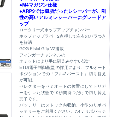
●M4マガジン仕様
●ARP9では樹脂だったレシーバーが、剛
性の高いアルミレシーバーにグレードア
ップ
ロータリー式ホップアップチャンバー
ホップアップラバー2点押しで左右のバラつき
を解消
GOG Pistol Grip V2搭載
フィンガーチャンネルの
オミットにより手に馴染みやすい設計
ETU(電子制御基盤)の採用により、フルオート
ポジションでの『フル/3バースト』切り替え
が可能。
セレクターをセミオートの位置にしてトリガ
ーを引いた状態で10秒間待つだけで切り替え
完了です。
バッテリーはストック内収納。小型のリポバ
ッテリーをご利用ください。7.4ｖリポバッテ