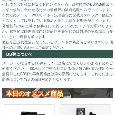
少しでもお客様にお安くお届けするため、日本国内のBB弾発射エネ
ルギー規制に合わせるための最低限の減速処理のみ行っています。
そのためメーカーWEBサイト・説明書等に記載のスペック・他社が
カスタムして販売している商品と著しく異なる場合がございます。
発射性能の向上等はお客様にて行っていただくようお願いします
が、根本的に国内市場向け製品同等を望むのは無理のある場合も多
いことにご理解を願います。
他社が正規代理店となっているブランドの商品もございますが、他
社へのお問い合わせはご遠慮ください。
BB弾について
メーカーが推奨するBB弾もしくは当店にて取り扱いのあるものをご
使用ください。100均などで売られている低品質のBB弾の使用や一
度発射したBB弾の再利用等は故障の原因になります。これらによる
故障について当店の保証対象外となります。
本日のオススメ商品