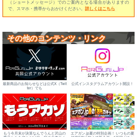
（ショートメッセージ）でのご案内となる場合がありますの
で、スマホ・携帯からおかけください。
詳しくはこちら
その他のコンテンツ・リンク
最新商品のお知らせなどは公式X（Twit
公式インスタグラムアカウント開設！
ter）でも
もう今月末が決算なんでうんと沢山の
エアガン.jp夏の特別企画！ いつもの夏