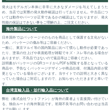
発火はモデルガン本体に非常に大きなダメージを与えてしまうた
め、当店では実際の発火動作確認は行っておりません。中古品につ
いては動作やパーツが正常であるかの確認はしておりますが、発火
性能の保証はできない事をご理解の上、ご注文ください。
海外製品について
日本国外ではパッケージそのものを商品として保護する文化がない
ため、パッケージの傷み等はご容赦ください。
一般に、東京マルイ等の国内製品に比べて慣らし動作が必要であっ
たり、塗装の仕上げや表面処理が雑駁でキズ・スレ等のある場合が
ありますが、不良品ではないので返品等はご容赦ください。
説明書がパッケージのQRコードからPDFを閲覧する形となっている
商品や、予告なくパッケージデザインや商品仕様、付属品内容が変
更となっている場合がございます。当サイトでの説明と大きく異な
っていた場合はご対応しますので、お知らせいただきますと幸いで
す。
台湾直輸入品・並行輸入品について
弊社（株式会社ワットファン）が海外の業者より直接買い付けてい
る、独自ルートの海外製品です。初期不良等のお問い合わせは当店
までお願いします。