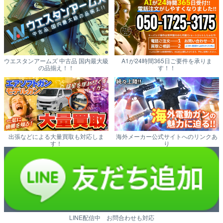
ウエスタンアームズ 中古品 国内最大級
A1が24時間365日ご要件を承りま
の品揃え！！
す！！
出張などによる大量買取も対応しま
海外メーカー公式サイトへのリンクあ
す！
り
LINE配信中 お問合わせも対応