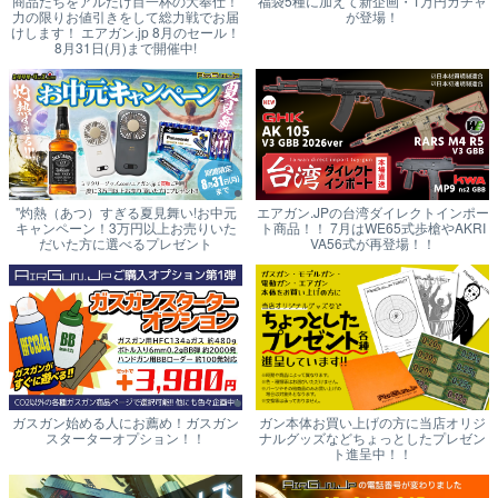
商品たちをアルだけ目一杯の大奉仕！
福袋5種に加えて新企画・1万円ガチャ
力の限りお値引きをして総力戦でお届
が登場！
けします！ エアガン.jp 8月のセール！
8月31日(月)まで開催中!
"灼熱（あつ）すぎる夏見舞い!お中元
エアガン.JPの台湾ダイレクトインポー
キャンペーン！3万円以上お売りいた
ト商品！！ 7月はWE65式歩槍やAKRI
だいた方に選べるプレゼント
VA56式が再登場！！
ガスガン始める人にお薦め！ガスガン
ガン本体お買い上げの方に当店オリジ
スターターオプション！！
ナルグッズなどちょっとしたプレゼン
ト進呈中！！