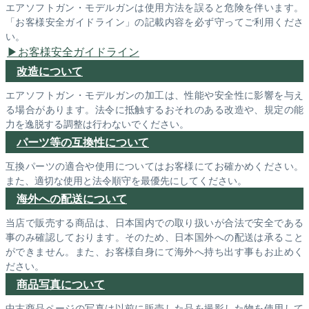
エアソフトガン・モデルガンは使用方法を誤ると危険を伴います。
「お客様安全ガイドライン」の記載内容を必ず守ってご利用くださ
い。
お客様安全ガイドライン
改造について
エアソフトガン・モデルガンの加工は、性能や安全性に影響を与え
る場合があります。法令に抵触するおそれのある改造や、規定の能
力を逸脱する調整は行わないでください。
パーツ等の互換性について
互換パーツの適合や使用についてはお客様にてお確かめください。
また、適切な使用と法令順守を最優先にしてください。
海外への配送について
当店で販売する商品は、日本国内での取り扱いが合法で安全である
事のみ確認しております。そのため、日本国外への配送は承ること
ができません。また、お客様自身にて海外へ持ち出す事もお止めく
ださい。
商品写真について
中古商品ページの写真は以前に販売した品を撮影した物を使用して