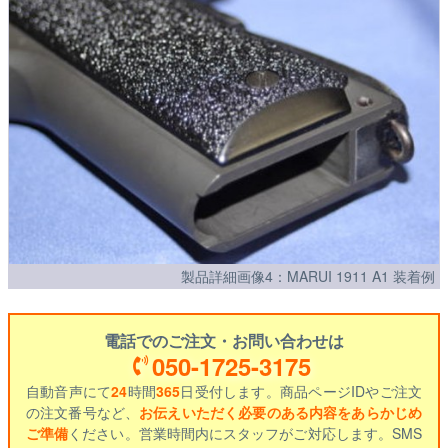
製品詳細画像4：MARUI 1911 A1 装着例
電話でのご注文・お問い合わせは
050-1725-3175
自動音声にて
24
時間
365
日受付します。商品ページIDやご注文
の注文番号など、
お伝えいただく必要のある内容をあらかじめ
ご準備
ください。営業時間内にスタッフがご対応します。SMS