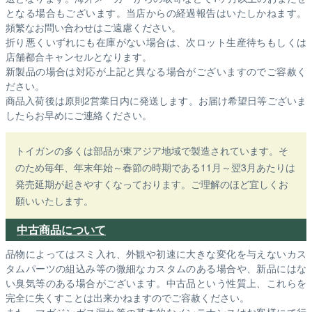
となる場合もございます。
当店からの経過報告はいたしかねます。
頻繁なお問い合わせはご遠慮ください。
折り悪くいずれにも在庫がない場合は、次ロット生産待ちもしくは
店舗都合キャンセルとなります。
新製品の場合は対応が上記と異なる場合がございますのでご容赦く
ださい。
商品入荷後は原則2営業日内に発送します。お届け希望日等ございま
したらお早めにご連絡ください。
トイガンの多くは部品が東アジア地域で製造されています。そ
のため毎年、年末年始～春節の時期である11月～翌3月あたりは
発売延期が起きやすくなっております。ご理解のほど宜しくお
願いいたします。
中古商品について
品物によってはスミ入れ、外観や初速に大きな変化を与えないカス
タムパーツの組込み等の微細なカスタムのある場合や、新品にはな
い臭気等のある場合がございます。中古品という性質上、これらを
完全に失くすことは出来かねますのでご容赦ください。
また、マガジンガス漏れ等の基本的なメンテナンスはお客様にて行