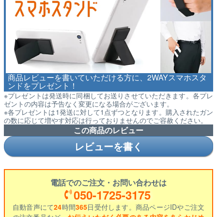
商品レビューを書いていただける方に、2WAYスマホスタ
ンドをプレゼント！
※プレゼントは発送時に同梱してお送りさせていただきます。各プレ
ゼントの内容は予告なく変更になる場合がございます。
※各プレゼントは1発送に対して1点ずつとなります。購入されたガン
の数に応じて増やす対応は行っておりませんのでご容赦ください。
この商品のレビュー
レビューを書く
電話でのご注文・お問い合わせは
050-1725-3175
自動音声にて
24
時間
365
日受付します。商品ページIDやご注文