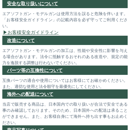
安全な取り扱いについて
エアソフトガン・モデルガンは使用方法を誤ると危険を伴います。
「お客様安全ガイドライン」の記載内容を必ず守ってご利用くださ
い。
お客様安全ガイドライン
改造について
エアソフトガン・モデルガンの加工は、性能や安全性に影響を与え
る場合があります。法令に抵触するおそれのある改造や、規定の能
力を逸脱する調整は行わないでください。
パーツ等の互換性について
互換パーツの適合や使用についてはお客様にてお確かめください。
また、適切な使用と法令順守を最優先にしてください。
海外への配送について
当店で販売する商品は、日本国内での取り扱いが合法で安全である
事のみ確認しております。そのため、日本国外への配送は承ること
ができません。また、お客様自身にて海外へ持ち出す事もお止めく
ださい。
商品写真について