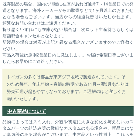
既存製品の場合、国内の問屋に在庫があれば通常7～14営業日での発
送となります。海外メーカーからの取寄などで1ヶ月以上のおまたせ
となる場合もございます。
当店からの経過報告はいたしかねます。
頻繁なお問い合わせはご遠慮ください。
折り悪くいずれにも在庫がない場合は、次ロット生産待ちもしくは
店舗都合キャンセルとなります。
新製品の場合は対応が上記と異なる場合がございますのでご容赦く
ださい。
商品入荷後は原則2営業日内に発送します。お届け希望日等ございま
したらお早めにご連絡ください。
トイガンの多くは部品が東アジア地域で製造されています。そ
のため毎年、年末年始～春節の時期である11月～翌3月あたりは
発売延期が起きやすくなっております。ご理解のほど宜しくお
願いいたします。
中古商品について
品物によってはスミ入れ、外観や初速に大きな変化を与えないカス
タムパーツの組込み等の微細なカスタムのある場合や、新品にはな
い臭気等のある場合がございます。中古品という性質上、これらを