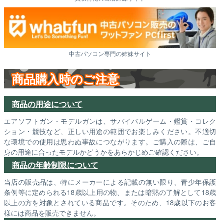
中古パソコン専門の姉妹サイト
商品購入時のご注意
商品の用途について
エアソフトガン・モデルガンは、サバイバルゲーム・鑑賞・コレク
ション・競技など、正しい用途の範囲でお楽しみください。不適切
な環境での使用は思わぬ事故につながります。ご購入の際は、ご自
身の用途に合ったモデルかどうかをあらかじめご確認ください。
商品の年齢制限について
当店の販売品は、特にメーカーによる記載の無い限り、青少年保護
条例等に定められる18歳以上用の物、または暗黙の了解として18歳
以上の方を対象とされている商品です。そのため、18歳以下のお客
様には商品を販売できません。