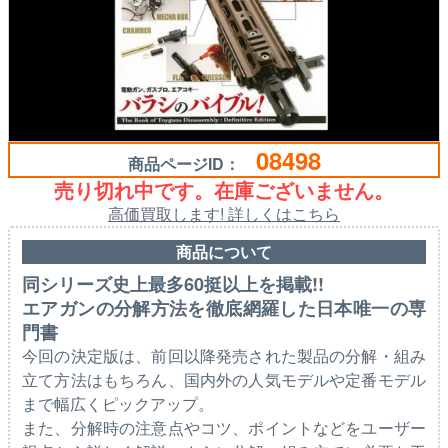
08498
商品ページID：
売り切れ中です。在庫ございません。
高価買取します! 詳しくはこちら
商品について
同シリーズ史上最多60挺以上を掲載!!
エアガンの分解方法を徹底網羅した日本唯一の専
門書
今回の決定版は、前回以降発売された製品の分解・組み
立て方法はもちろん、国内外の人気モデルや定番モデル
まで幅広くピックアップ。
また、分解時の注意点やコツ、ポイントなどをユーザー