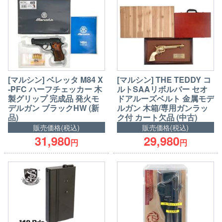
[マルシン] ベレッタ M84 X
[マルシン] THE TEDDY コ
-PFC ハーフチェッカー 木
ルトSAAリボルバー セオ
製グリップ 完成品 発火モ
ドアルーズベルト 金属モデ
デルガン ブラックHW (新
ルガン 木箱/専用ガンラッ
品)
ク付 カート欠品 (中古)
販売価格(税込)
販売価格(税込)
31,980
29,980
円
円