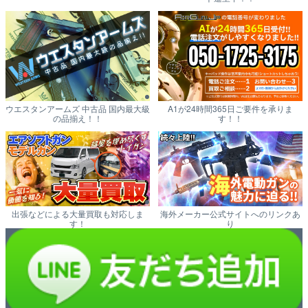
ウエスタンアームズ 中古品 国内最大級
A1が24時間365日ご要件を承りま
の品揃え！！
す！！
出張などによる大量買取も対応しま
海外メーカー公式サイトへのリンクあ
す！
り