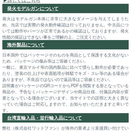
詳しくはこちら
発火モデルガンについて
発火はモデルガン本体に非常に大きなダメージを与えてしまうた
め、当店では実際の発火動作確認は行っておりません。中古品につ
いては動作やパーツが正常であるかの確認はしておりますが、発火
性能の保証はできない事をご理解の上、ご注文ください。
海外製品について
日本国外ではパッケージそのものを商品として保護する文化がない
ため、パッケージの傷み等はご容赦ください。
一般に、東京マルイ等の国内製品に比べて慣らし動作が必要であっ
たり、塗装の仕上げや表面処理が雑駁でキズ・スレ等のある場合が
ありますが、不良品ではないので返品等はご容赦ください。
説明書がパッケージのQRコードからPDFを閲覧する形となっている
商品や、予告なくパッケージデザインや商品仕様、付属品内容が変
更となっている場合がございます。当サイトでの説明と大きく異な
っていた場合はご対応しますので、お知らせいただきますと幸いで
す。
台湾直輸入品・並行輸入品について
弊社（株式会社ワットファン）が海外の業者より直接買い付けてい