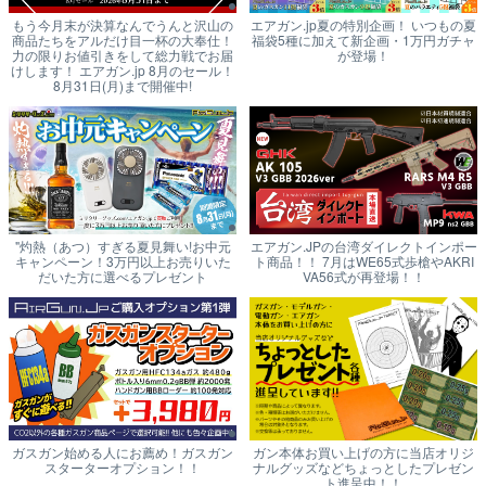
もう今月末が決算なんでうんと沢山の
エアガン.jp夏の特別企画！ いつもの夏
商品たちをアルだけ目一杯の大奉仕！
福袋5種に加えて新企画・1万円ガチャ
力の限りお値引きをして総力戦でお届
が登場！
けします！ エアガン.jp 8月のセール！
8月31日(月)まで開催中!
"灼熱（あつ）すぎる夏見舞い!お中元
エアガン.JPの台湾ダイレクトインポー
キャンペーン！3万円以上お売りいた
ト商品！！ 7月はWE65式歩槍やAKRI
だいた方に選べるプレゼント
VA56式が再登場！！
ガスガン始める人にお薦め！ガスガン
ガン本体お買い上げの方に当店オリジ
スターターオプション！！
ナルグッズなどちょっとしたプレゼン
ト進呈中！！