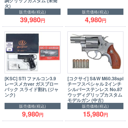
調グリップカスタム (未発
火)
販売価格(税込)
販売価格(税込)
39,980
4,980
円
円
[KSC] STI ファルコン3.9
[コクサイ] S&W M60.38spl
レースメカver ガスブロー
チーフスペシャル 2インチ
バック スライド割れ (ジャ
シルバーステンレス No.87
ンク)
ウッディグリップカスタム
モデルガン (中古)
販売価格(税込)
販売価格(税込)
9,980
15,980
円
円