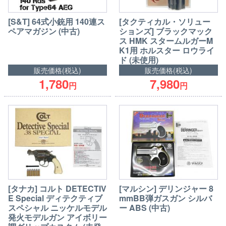
[S&T] 64式小銃用 140連ス
[タクティカル・ソリュー
ペアマガジン (中古)
ションズ] ブラックマック
ス HMK スタームルガーM
K1用 ホルスター ロウライ
ド (未使用)
販売価格(税込)
販売価格(税込)
1,780
7,980
円
円
[タナカ] コルト DETECTIV
[マルシン] デリンジャー 8
E Special ディテクティブ
mmBB弾ガスガン シルバ
スペシャル ニッケルモデル
ー ABS (中古)
発火モデルガン アイボリー