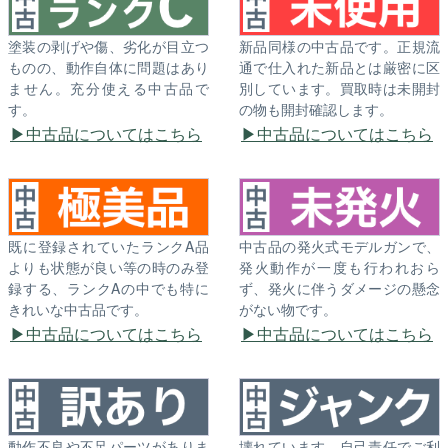
塗装の剥げや傷、劣化が目立つ
新品同様の中古品です。正規流
ものの、動作自体に問題はあり
通で仕入れた新品とは厳密に区
ません。充分使える中古品で
別しています。買取時は未開封
す。
の物も開封確認します。
中古品についてはこちら
中古品についてはこちら
既に登録されていたランクA品
中古品の発火式モデルガンで、
よりも状態が良い等の時のみ登
発火動作が一度も行われおら
録する、ランクAの中でも特に
ず、発火に伴うダメージの懸念
きれいな中古品です。
がない物です。
中古品についてはこちら
中古品についてはこちら
動作不良や不足パーツがありま
壊れています。自己責任でご利