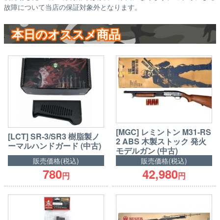
故障について当店の保証対象外となります。
本日のオススメ商品
[MGC] レミントン M31-RS
[LCT] SR-3/SR3 樹脂製ノ
2 ABS 木製ストック 発火
ーマルハンドガード (中古)
モデルガン (中古)
販売価格(税込)
販売価格(税込)
780
42,980
円
円