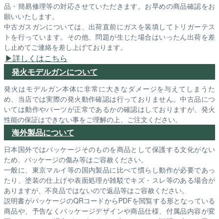
品・簡易修理等の対応させていただきます。お早めの商品確認をお
願いいたします。
中古ガスガンについては、出荷直前にガスを装填してトリガーテス
トを行っています。その他、問題が生じた場合はいったん出荷を差
し止めてご連絡を差し上げております。
詳しくはこちら
発火モデルガンについて
発火はモデルガン本体に非常に大きなダメージを与えてしまうた
め、当店では実際の発火動作確認は行っておりません。中古品につ
いては動作やパーツが正常であるかの確認はしておりますが、発火
性能の保証はできない事をご理解の上、ご注文ください。
海外製品について
日本国外ではパッケージそのものを商品として保護する文化がない
ため、パッケージの傷み等はご容赦ください。
一般に、東京マルイ等の国内製品に比べて慣らし動作が必要であっ
たり、塗装の仕上げや表面処理が雑駁でキズ・スレ等のある場合が
ありますが、不良品ではないので返品等はご容赦ください。
説明書がパッケージのQRコードからPDFを閲覧する形となっている
商品や、予告なくパッケージデザインや商品仕様、付属品内容が変