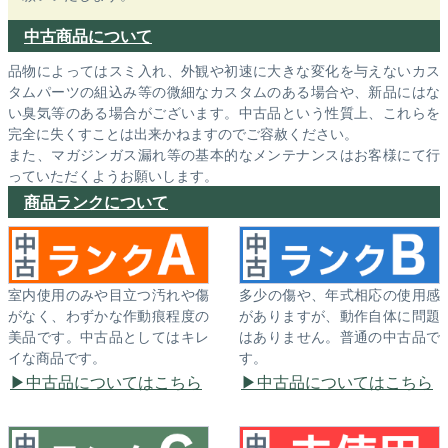
中古商品について
品物によってはスミ入れ、外観や初速に大きな変化を与えないカス
タムパーツの組込み等の微細なカスタムのある場合や、新品にはな
い臭気等のある場合がございます。中古品という性質上、これらを
完全に失くすことは出来かねますのでご容赦ください。
また、マガジンガス漏れ等の基本的なメンテナンスはお客様にて行
っていただくようお願いします。
商品ランクについて
室内使用のみや目立つ汚れや傷
多少の傷や、年式相応の使用感
がなく、わずかな作動痕程度の
がありますが、動作自体に問題
美品です。中古品としてはキレ
はありません。普通の中古品で
イな商品です。
す。
中古品についてはこちら
中古品についてはこちら