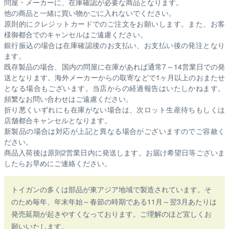
問屋・メーカーに、在庫確認が必要な商品となります。
他の商品と一緒に買い物かごに入れないでください。
原則的にクレジットカードでのご注文をお願いします。また、お客
様御都合でのキャンセルはご遠慮ください。
銀行振込の場合は在庫確認後のお支払い、お支払い後の発注となり
ます。
既存製品の場合、国内の問屋に在庫があれば通常7～14営業日での発
送となります。海外メーカーからの取寄などで1ヶ月以上のおまたせ
となる場合もございます。
当店からの経過報告はいたしかねます。
頻繁なお問い合わせはご遠慮ください。
折り悪くいずれにも在庫がない場合は、次ロット生産待ちもしくは
店舗都合キャンセルとなります。
新製品の場合は対応が上記と異なる場合がございますのでご容赦く
ださい。
商品入荷後は原則2営業日内に発送します。お届け希望日等ございま
したらお早めにご連絡ください。
トイガンの多くは部品が東アジア地域で製造されています。そ
のため毎年、年末年始～春節の時期である11月～翌3月あたりは
発売延期が起きやすくなっております。ご理解のほど宜しくお
願いいたします。