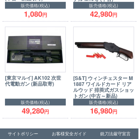
販売価格(税込)
販売価格(税込)
1,080
42,980
円
円
[東京マルイ] AK102 次世
[S&T] ウィンチェスター M
代電動ガン (新品取寄)
1887 ワイルドカード リア
ルウッド 排莢式ガスショッ
トガン (中古～新品)
販売価格(税込)
販売価格(税込)
49,280
16,980
円
円
サイトポリシー
お客様安全ガイド
銃刀法厳守宣言