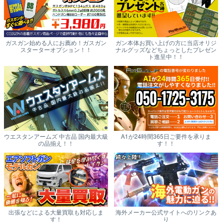
ガスガン始める人にお薦め！ガスガン
ガン本体お買い上げの方に当店オリジ
スターターオプション！！
ナルグッズなどちょっとしたプレゼン
ト進呈中！！
ウエスタンアームズ 中古品 国内最大級
A1が24時間365日ご要件を承りま
の品揃え！！
す！！
出張などによる大量買取も対応しま
海外メーカー公式サイトへのリンクあ
す！
り