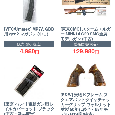
[VFC/Umarex] MP7A GBB
[東京CMC] スターム・ルガ
用 gen2 マガジン (中古)
ー MINI-14 G20 SMG金属
モデルガン (中古)
販売価格(税込)
販売価格(税込)
4,980
129,980
円
円
[S&W] 実物 Kフレーム ス
クエアバットダイヤチェッ
[東京マルイ] 電動ガン用 レ
カーグリップ ウォルナット
イルカバーセット ブラック
材製 50年代後半～68年モ
(中古～新品取寄)
デル M19等 (中古)