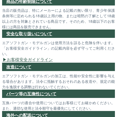
商品の年齢制限について
当店の販売品は、特にメーカーによる記載の無い限り、青少年保護
条例等に定められる18歳以上用の物、または暗黙の了解として18歳
以上の方を対象とされている商品です。そのため、18歳以下のお客
様には商品を販売できません。
安全な取り扱いについて
エアソフトガン・モデルガンは使用方法を誤ると危険を伴います。
「お客様安全ガイドライン」の記載内容を必ず守ってご利用くださ
い。
お客様安全ガイドライン
改造について
エアソフトガン・モデルガンの加工は、性能や安全性に影響を与え
る場合があります。法令に抵触するおそれのある改造や、規定の能
力を逸脱する調整は行わないでください。
パーツ等の互換性について
互換パーツの適合や使用についてはお客様にてお確かめください。
また、適切な使用と法令順守を最優先にしてください。
海外への配送について