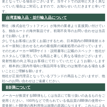
更となっている場合がございます。当サイトでの説明と大きく異な
っていた場合はご対応しますので、お知らせいただきますと幸いで
す。
台湾直輸入品・並行輸入品について
弊社（株式会社ワットファン）が海外の業者より直接買い付けてい
る、独自ルートの海外製品です。初期不良等のお問い合わせは当店
までお願いします。
少しでもお客様にお安くお届けするため、日本国内のBB弾発射エネ
ルギー規制に合わせるための最低限の減速処理のみ行っています。
そのためメーカーWEBサイト・説明書等に記載のスペック・他社が
カスタムして販売している商品と著しく異なる場合がございます。
発射性能の向上等はお客様にて行っていただくようお願いします
が、根本的に国内市場向け製品同等を望むのは無理のある場合も多
いことにご理解を願います。
他社が正規代理店となっているブランドの商品もございますが、他
社へのお問い合わせはご遠慮ください。
BB弾について
メーカーが推奨するBB弾もしくは当店にて取り扱いのあるものをご
使用ください。100均などで売られている低品質のBB弾の使用や一
度発射したBB弾の再利用等は故障の原因になります。これらによる