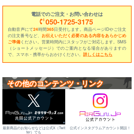
電話でのご注文・お問い合わせは
050-1725-3175
自動音声にて
24
時間
365
日受付します。商品ページIDやご注文
の注文番号など、
お伝えいただく必要のある内容をあらかじめ
ご準備
ください。営業時間内にスタッフがご対応します。SMS
（ショートメッセージ）でのご案内となる場合がありますの
で、スマホ・携帯からおかけください。
詳しくはこちら
その他のコンテンツ・リンク
最新商品のお知らせなどは公式X（Twit
公式インスタグラムアカウント開設！
ter）でも