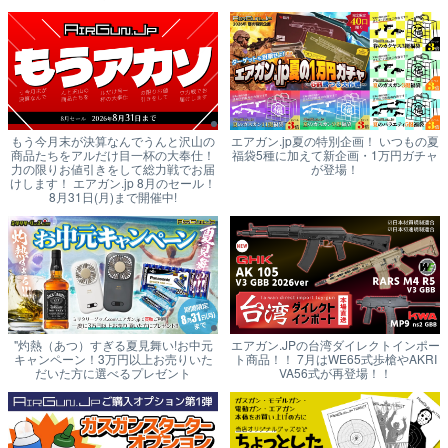
もう今月末が決算なんでうんと沢山の
エアガン.jp夏の特別企画！ いつもの夏
商品たちをアルだけ目一杯の大奉仕！
福袋5種に加えて新企画・1万円ガチャ
力の限りお値引きをして総力戦でお届
が登場！
けします！ エアガン.jp 8月のセール！
8月31日(月)まで開催中!
"灼熱（あつ）すぎる夏見舞い!お中元
エアガン.JPの台湾ダイレクトインポー
キャンペーン！3万円以上お売りいた
ト商品！！ 7月はWE65式歩槍やAKRI
だいた方に選べるプレゼント
VA56式が再登場！！