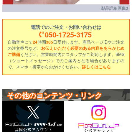
製品詳細画像3
電話でのご注文・お問い合わせは
050-1725-3175
自動音声にて
24
時間
365
日受付します。商品ページIDやご注文
の注文番号など、
お伝えいただく必要のある内容をあらかじめ
ご準備
ください。営業時間内にスタッフがご対応します。SMS
（ショートメッセージ）でのご案内となる場合がありますの
で、スマホ・携帯からおかけください。
詳しくはこちら
その他のコンテンツ・リンク