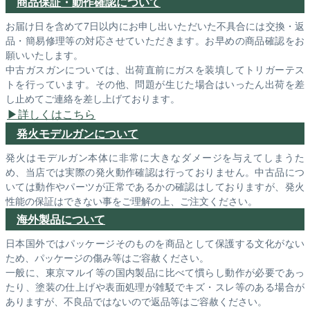
商品保証・動作確認について
お届け日を含めて7日以内にお申し出いただいた不具合には交換・返
品・簡易修理等の対応させていただきます。お早めの商品確認をお
願いいたします。
中古ガスガンについては、出荷直前にガスを装填してトリガーテス
トを行っています。その他、問題が生じた場合はいったん出荷を差
し止めてご連絡を差し上げております。
詳しくはこちら
発火モデルガンについて
発火はモデルガン本体に非常に大きなダメージを与えてしまうた
め、当店では実際の発火動作確認は行っておりません。中古品につ
いては動作やパーツが正常であるかの確認はしておりますが、発火
性能の保証はできない事をご理解の上、ご注文ください。
海外製品について
日本国外ではパッケージそのものを商品として保護する文化がない
ため、パッケージの傷み等はご容赦ください。
一般に、東京マルイ等の国内製品に比べて慣らし動作が必要であっ
たり、塗装の仕上げや表面処理が雑駁でキズ・スレ等のある場合が
ありますが、不良品ではないので返品等はご容赦ください。