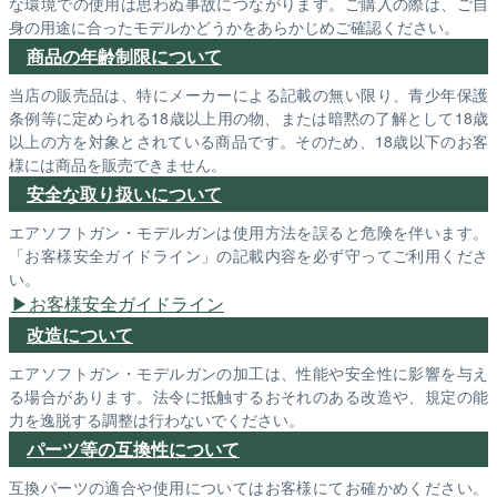
な環境での使用は思わぬ事故につながります。ご購入の際は、ご自
身の用途に合ったモデルかどうかをあらかじめご確認ください。
商品の年齢制限について
当店の販売品は、特にメーカーによる記載の無い限り、青少年保護
条例等に定められる18歳以上用の物、または暗黙の了解として18歳
以上の方を対象とされている商品です。そのため、18歳以下のお客
様には商品を販売できません。
安全な取り扱いについて
エアソフトガン・モデルガンは使用方法を誤ると危険を伴います。
「お客様安全ガイドライン」の記載内容を必ず守ってご利用くださ
い。
お客様安全ガイドライン
改造について
エアソフトガン・モデルガンの加工は、性能や安全性に影響を与え
る場合があります。法令に抵触するおそれのある改造や、規定の能
力を逸脱する調整は行わないでください。
パーツ等の互換性について
互換パーツの適合や使用についてはお客様にてお確かめください。