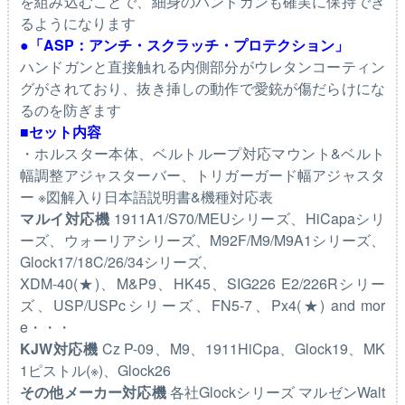
を組み込むことで、細身のハンドガンも確実に保持でき
るようになります
●「ASP：アンチ・スクラッチ・プロテクション」
ハンドガンと直接触れる内側部分がウレタンコーティン
グがされており、抜き挿しの動作で愛銃が傷だらけにな
るのを防ぎます
■セット内容
・ホルスター本体、ベルトループ対応マウント&ベルト
幅調整アジャスターバー、トリガーガード幅アジャスタ
ー ※図解入り日本語説明書&機種対応表
マルイ対応機
1911A1/S70/MEUシリーズ、HiCapaシリ
ーズ、ウォーリアシリーズ、M92F/M9/M9A1シリーズ、
Glock17/18C/26/34シリーズ、
XDM-40(★)、M&P9、HK45、SIG226 E2/226Rシリー
ズ、USP/USPcシリーズ、FN5-7、Px4(★) and mor
e・・・
KJW対応機
Cz P-09、M9、1911HiCpa、Glock19、MK
1ピストル(※)、Glock26
その他メーカー対応機
各社Glockシリーズ マルゼンWalt