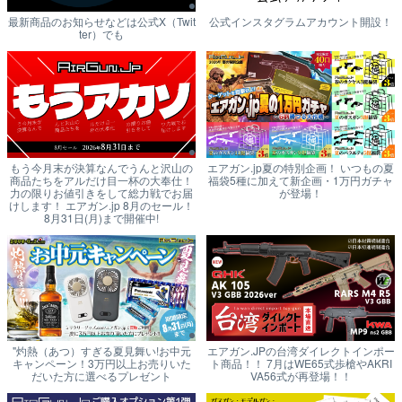
最新商品のお知らせなどは公式X（Twit
公式インスタグラムアカウント開設！
ter）でも
もう今月末が決算なんでうんと沢山の
エアガン.jp夏の特別企画！ いつもの夏
商品たちをアルだけ目一杯の大奉仕！
福袋5種に加えて新企画・1万円ガチャ
力の限りお値引きをして総力戦でお届
が登場！
けします！ エアガン.jp 8月のセール！
8月31日(月)まで開催中!
"灼熱（あつ）すぎる夏見舞い!お中元
エアガン.JPの台湾ダイレクトインポー
キャンペーン！3万円以上お売りいた
ト商品！！ 7月はWE65式歩槍やAKRI
だいた方に選べるプレゼント
VA56式が再登場！！