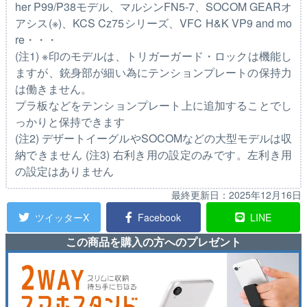
her P99/P38モデル、マルシンFN5-7、SOCOM GEARオ
アシス(※)、KCS Cz75シリーズ、VFC H&K VP9 and mo
re・・・
(注1) ※印のモデルは、トリガーガード・ロックは機能し
ますが、銃身部が細い為にテンションプレートの保持力
は働きません。
プラ板などをテンションプレート上に追加することでし
っかりと保持できます
(注2) デザートイーグルやSOCOMなどの大型モデルは収
納できません (注3) 右利き用の設定のみです。左利き用
の設定はありません
最終更新日：
2025年12月16日
ツイッターX
Facebook
LINE
この商品を購入の方へのプレゼント