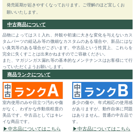
発売延期が起きやすくなっております。ご理解のほど宜しくお
願いいたします。
中古商品について
品物によってはスミ入れ、外観や初速に大きな変化を与えないカス
タムパーツの組込み等の微細なカスタムのある場合や、新品にはな
い臭気等のある場合がございます。中古品という性質上、これらを
完全に失くすことは出来かねますのでご容赦ください。
また、マガジンガス漏れ等の基本的なメンテナンスはお客様にて行
っていただくようお願いします。
商品ランクについて
室内使用のみや目立つ汚れや傷
多少の傷や、年式相応の使用感
がなく、わずかな作動痕程度の
がありますが、動作自体に問題
美品です。中古品としてはキレ
はありません。普通の中古品で
イな商品です。
す。
中古品についてはこちら
中古品についてはこちら