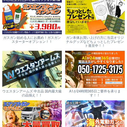
ガスガン始める人にお薦め！ガスガン
ガン本体お買い上げの方に当店オリジ
スターターオプション！！
ナルグッズなどちょっとしたプレゼン
ト進呈中！！
ウエスタンアームズ 中古品 国内最大級
A1が24時間365日ご要件を承りま
の品揃え！！
す！！