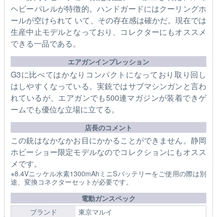
ヘビーバレルが特徴的。ハンドガードにはクーリングホ
ールが空けられて いて、その存在感は確かだ。現在では
生産中止モデルとなっており、コレクターにもオススメ
できる一品である。
エアガンインプレッション
G3に比べてはかなりコンパクトになっており取り回し
はしやすくなっている。実銃ではサブマシンガンと言わ
れているが、エアガンでも500連マガジンが装着できゲ
ームでも優位な立場に立てる。
店長のコメント
この銃はなかなかお目にかかることができません。静岡
ホビーショー限定モデルなのでコレクションにもオスス
メです。
※8.4Vニッケル水素1300mAhミニSバッテリーをご使用の際は別
途、変換コネクターセットが必要です。
電動ガンスペック
ブランド
東京マルイ