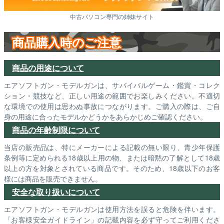
中古パソコン専門の姉妹サイト
商品購入時のご注意
商品の用途について
エアソフトガン・モデルガンは、サバイバルゲーム・鑑賞・コレク
ション・競技など、正しい用途の範囲でお楽しみください。不適切
な環境での使用は思わぬ事故につながります。ご購入の際は、ご自
身の用途に合ったモデルかどうかをあらかじめご確認ください。
商品の年齢制限について
当店の販売品は、特にメーカーによる記載の無い限り、青少年保護
条例等に定められる18歳以上用の物、または暗黙の了解として18歳
以上の方を対象とされている商品です。そのため、18歳以下のお客
様には商品を販売できません。
安全な取り扱いについて
エアソフトガン・モデルガンは使用方法を誤ると危険を伴います。
「お客様安全ガイドライン」の記載内容を必ず守ってご利用くださ