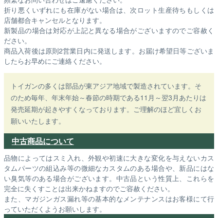
折り悪くいずれにも在庫がない場合は、次ロット生産待ちもしくは
店舗都合キャンセルとなります。
新製品の場合は対応が上記と異なる場合がございますのでご容赦く
ださい。
商品入荷後は原則2営業日内に発送します。お届け希望日等ございま
したらお早めにご連絡ください。
トイガンの多くは部品が東アジア地域で製造されています。そ
のため毎年、年末年始～春節の時期である11月～翌3月あたりは
発売延期が起きやすくなっております。ご理解のほど宜しくお
願いいたします。
中古商品について
品物によってはスミ入れ、外観や初速に大きな変化を与えないカス
タムパーツの組込み等の微細なカスタムのある場合や、新品にはな
い臭気等のある場合がございます。中古品という性質上、これらを
完全に失くすことは出来かねますのでご容赦ください。
また、マガジンガス漏れ等の基本的なメンテナンスはお客様にて行
っていただくようお願いします。