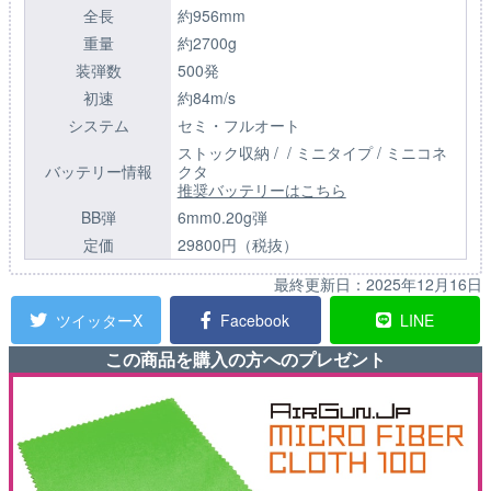
全長
約956mm
重量
約2700g
装弾数
500発
初速
約84m/s
システム
セミ・フルオート
ストック収納 / / ミニタイプ / ミニコネ
バッテリー情報
クタ
推奨バッテリーはこちら
BB弾
6mm0.20g弾
定価
29800円（税抜）
最終更新日：
2025年12月16日
ツイッターX
Facebook
LINE
この商品を購入の方へのプレゼント