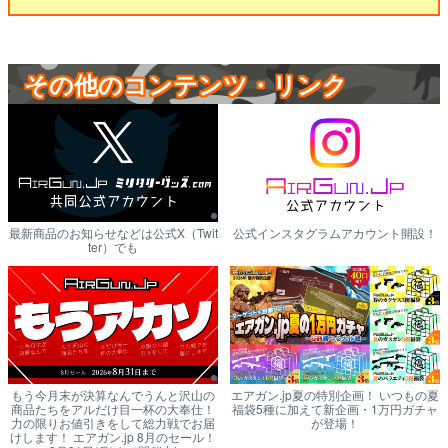
その他のコンテンツ・リンク
最新商品のお知らせなどは公式X（Twit
公式インスタグラムアカウント開設！
ter）でも
もう今月末が決算なんでうんと沢山の
エアガン.jp夏の特別企画！ いつもの夏
商品たちをアルだけ目一杯の大奉仕！
福袋5種に加えて新企画・1万円ガチャ
力の限りお値引きをして総力戦でお届
が登場！
けします！ エアガン.jp 8月のセール！