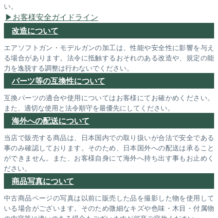
い。
お客様安全ガイドライン
改造について
エアソフトガン・モデルガンの加工は、性能や安全性に影響を与え
る場合があります。法令に抵触するおそれのある改造や、規定の能
力を逸脱する調整は行わないでください。
パーツ等の互換性について
互換パーツの適合や使用についてはお客様にてお確かめください。
また、適切な使用と法令順守を最優先にしてください。
海外への配送について
当店で販売する商品は、日本国内での取り扱いが合法で安全である
事のみ確認しております。そのため、日本国外への配送は承ること
ができません。また、お客様自身にて海外へ持ち出す事もお止めく
ださい。
商品写真について
中古商品ページの写真は以前に販売した品を撮影した物を使用して
いる場合がございます。そのため微細なキズや色味・木目・付属物
の内容等に違いのある場合もございますが何卒ご容赦ください。