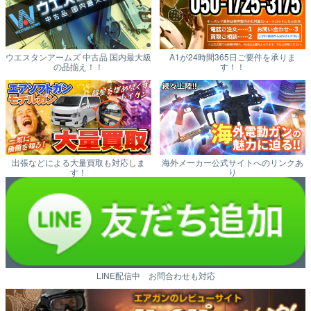
ウエスタンアームズ 中古品 国内最大級
A1が24時間365日ご要件を承りま
の品揃え！！
す！！
出張などによる大量買取も対応しま
海外メーカー公式サイトへのリンクあ
す！
り
LINE配信中 お問合わせも対応