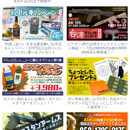
8月31日(月)まで開催中!
"灼熱（あつ）すぎる夏見舞い!お中元
エアガン.JPの台湾ダイレクトインポー
キャンペーン！3万円以上お売りいた
ト商品！！ 7月はWE65式歩槍やAKRI
だいた方に選べるプレゼント
VA56式が再登場！！
ガスガン始める人にお薦め！ガスガン
ガン本体お買い上げの方に当店オリジ
スターターオプション！！
ナルグッズなどちょっとしたプレゼン
ト進呈中！！