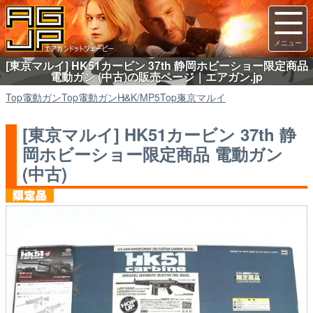
[東京マルイ] HK51カービン 37th 静岡ホビーショー限定商品
電動ガン (中古)の販売ページ｜エアガン.jp
Top
電動ガン
Top
電動ガン
H&K/MP5
Top
東京マルイ
[東京マルイ] HK51カービン 37th 静
岡ホビーショー限定商品 電動ガン
(中古)