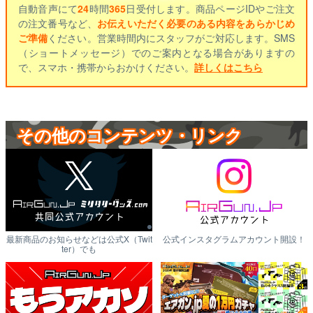
自動音声にて
24
時間
365
日受付します。商品ページIDやご注文
の注文番号など、
お伝えいただく必要のある内容をあらかじめ
ご準備
ください。営業時間内にスタッフがご対応します。SMS
（ショートメッセージ）でのご案内となる場合がありますの
で、スマホ・携帯からおかけください。
詳しくはこちら
その他のコンテンツ・リンク
最新商品のお知らせなどは公式X（Twit
公式インスタグラムアカウント開設！
ter）でも