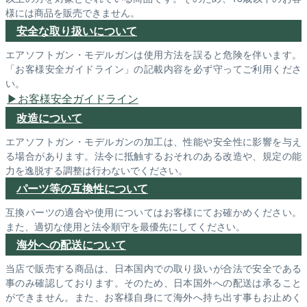
様には商品を販売できません。
安全な取り扱いについて
エアソフトガン・モデルガンは使用方法を誤ると危険を伴います。
「お客様安全ガイドライン」の記載内容を必ず守ってご利用くださ
い。
お客様安全ガイドライン
改造について
エアソフトガン・モデルガンの加工は、性能や安全性に影響を与え
る場合があります。法令に抵触するおそれのある改造や、規定の能
力を逸脱する調整は行わないでください。
パーツ等の互換性について
互換パーツの適合や使用についてはお客様にてお確かめください。
また、適切な使用と法令順守を最優先にしてください。
海外への配送について
当店で販売する商品は、日本国内での取り扱いが合法で安全である
事のみ確認しております。そのため、日本国外への配送は承ること
ができません。また、お客様自身にて海外へ持ち出す事もお止めく