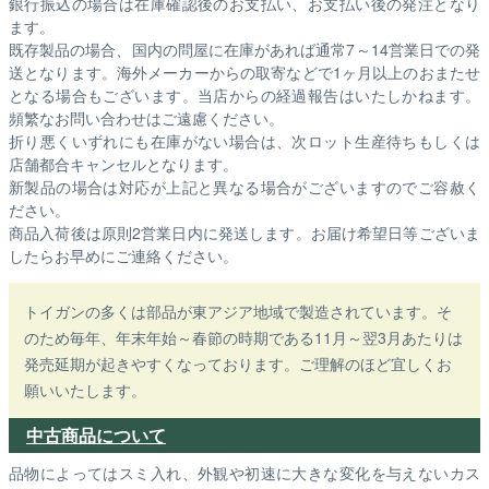
銀行振込の場合は在庫確認後のお支払い、お支払い後の発注となり
ます。
既存製品の場合、国内の問屋に在庫があれば通常7～14営業日での発
送となります。海外メーカーからの取寄などで1ヶ月以上のおまたせ
となる場合もございます。
当店からの経過報告はいたしかねます。
頻繁なお問い合わせはご遠慮ください。
折り悪くいずれにも在庫がない場合は、次ロット生産待ちもしくは
店舗都合キャンセルとなります。
新製品の場合は対応が上記と異なる場合がございますのでご容赦く
ださい。
商品入荷後は原則2営業日内に発送します。お届け希望日等ございま
したらお早めにご連絡ください。
トイガンの多くは部品が東アジア地域で製造されています。そ
のため毎年、年末年始～春節の時期である11月～翌3月あたりは
発売延期が起きやすくなっております。ご理解のほど宜しくお
願いいたします。
中古商品について
品物によってはスミ入れ、外観や初速に大きな変化を与えないカス