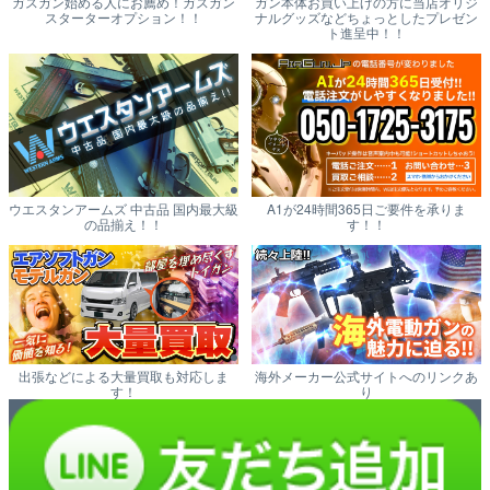
ガスガン始める人にお薦め！ガスガン
ガン本体お買い上げの方に当店オリジ
スターターオプション！！
ナルグッズなどちょっとしたプレゼン
ト進呈中！！
ウエスタンアームズ 中古品 国内最大級
A1が24時間365日ご要件を承りま
の品揃え！！
す！！
出張などによる大量買取も対応しま
海外メーカー公式サイトへのリンクあ
す！
り