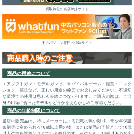
買取特化の当店姉妹サイト
中古パソコン専門の姉妹サイト
商品購入時のご注意
商品の用途について
エアソフトガン・モデルガンは、サバイバルゲーム・鑑賞・コレク
ション・競技など、正しい用途の範囲でお楽しみください。不適切
な環境での使用は思わぬ事故につながります。ご購入の際は、ご自
身の用途に合ったモデルかどうかをあらかじめご確認ください。
商品の年齢制限について
当店の販売品は、特にメーカーによる記載の無い限り、青少年保護
条例等に定められる18歳以上用の物、または暗黙の了解として18歳
以上の方を対象とされている商品です。そのため、18歳以下のお客