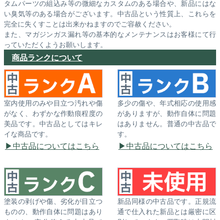
タムパーツの組込み等の微細なカスタムのある場合や、新品にはな
い臭気等のある場合がございます。中古品という性質上、これらを
完全に失くすことは出来かねますのでご容赦ください。
また、マガジンガス漏れ等の基本的なメンテナンスはお客様にて行
っていただくようお願いします。
商品ランクについて
室内使用のみや目立つ汚れや傷
多少の傷や、年式相応の使用感
がなく、わずかな作動痕程度の
がありますが、動作自体に問題
美品です。中古品としてはキレ
はありません。普通の中古品で
イな商品です。
す。
中古品についてはこちら
中古品についてはこちら
塗装の剥げや傷、劣化が目立つ
新品同様の中古品です。正規流
ものの、動作自体に問題はあり
通で仕入れた新品とは厳密に区