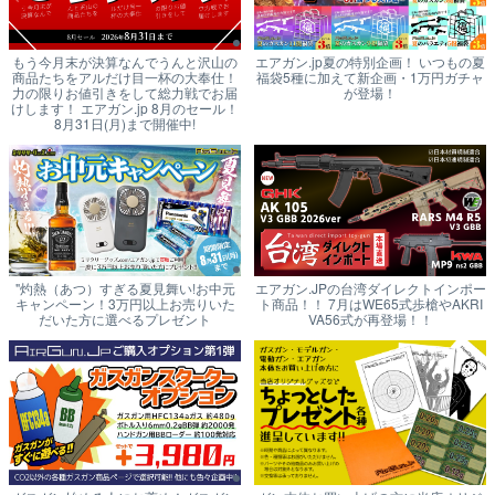
もう今月末が決算なんでうんと沢山の
エアガン.jp夏の特別企画！ いつもの夏
商品たちをアルだけ目一杯の大奉仕！
福袋5種に加えて新企画・1万円ガチャ
力の限りお値引きをして総力戦でお届
が登場！
けします！ エアガン.jp 8月のセール！
8月31日(月)まで開催中!
"灼熱（あつ）すぎる夏見舞い!お中元
エアガン.JPの台湾ダイレクトインポー
キャンペーン！3万円以上お売りいた
ト商品！！ 7月はWE65式歩槍やAKRI
だいた方に選べるプレゼント
VA56式が再登場！！