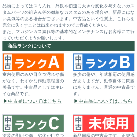
品物によってはスミ入れ、外観や初速に大きな変化を与えないカス
タムパーツの組込み等の微細なカスタムのある場合や、新品にはな
い臭気等のある場合がございます。中古品という性質上、これらを
完全に失くすことは出来かねますのでご容赦ください。
また、マガジンガス漏れ等の基本的なメンテナンスはお客様にて行
っていただくようお願いします。
商品ランクについて
室内使用のみや目立つ汚れや傷
多少の傷や、年式相応の使用感
がなく、わずかな作動痕程度の
がありますが、動作自体に問題
美品です。中古品としてはキレ
はありません。普通の中古品で
イな商品です。
す。
中古品についてはこちら
中古品についてはこちら
塗装の剥げや傷、劣化が目立つ
新品同様の中古品です。正規流