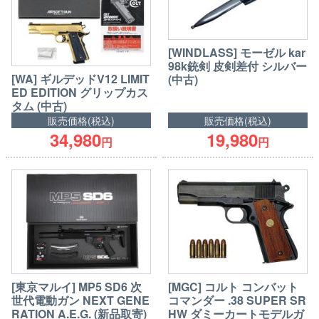
[WINDLASS] モーゼル kar
98k銃剣 皮剣差付 シルバー
[WA] ギルデッドV12 LIMIT
(中古)
ED EDITION グリップカス
タム (中古)
販売価格(税込)
販売価格(税込)
34,980
19,980
円
円
[東京マルイ] MP5 SD6 次
[MGC] コルト コンバット
世代電動ガン NEXT GENE
コマンダー .38 SUPER SR
RATION A.E.G. (新品取寄)
HW ダミーカートモデルガ