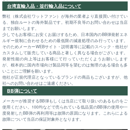
台湾直輸入品・並行輸入品について
弊社（株式会社ワットファン）が海外の業者より直接買い付けてい
る、独自ルートの海外製品です。初期不良等のお問い合わせは当店
までお願いします。
少しでもお客様にお安くお届けするため、日本国内のBB弾発射エネ
ルギー規制に合わせるための最低限の減速処理のみ行っています。
そのためメーカーWEBサイト・説明書等に記載のスペック・他社が
カスタムして販売している商品と著しく異なる場合がございます。
発射性能の向上等はお客様にて行っていただくようお願いします
が、根本的に国内市場向け製品同等を望むのは無理のある場合も多
いことにご理解を願います。
他社が正規代理店となっているブランドの商品もございますが、他
社へのお問い合わせはご遠慮ください。
BB弾について
メーカーが推奨するBB弾もしくは当店にて取り扱いのあるものをご
使用ください。100均などで売られている低品質のBB弾の使用や一
度発射したBB弾の再利用等は故障の原因になります。これらによる
故障について当店の保証対象外となります。