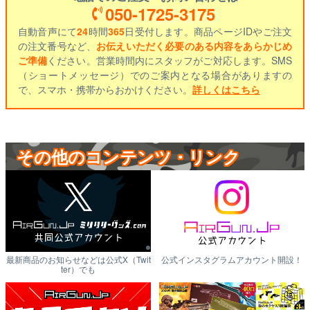
050-1725-3175
自動音声にて
24
時間
365
日受付します。商品ページIDやご注文
の注文番号など、
お伝えいただく必要のある内容をあらかじめ
ご準備
ください。営業時間内にスタッフがご対応します。SMS
（ショートメッセージ）でのご案内となる場合がありますの
で、スマホ・携帯からおかけください。
詳しくはこちら
その他のコンテンツ・リンク
最新商品のお知らせなどは公式X（Twit
公式インスタグラムアカウント開設！
ter）でも