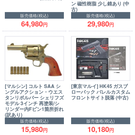
ン 磁性樹脂 少し錆あり (中
古)
販売価格(税込)
販売価格(税込)
64,980
29,980
円
円
[マルシン] コルト SAA シ
[東京マルイ] HK45 ガスブ
ングルアクション・ウエス
ローバック バレルカスタム
タンリボルバー シェリフズ
フロントサイト脱落 (中古)
モデル 3インチ 再塗装/シ
リンダー内Fピン1箇所折れ
(訳あり)
販売価格(税込)
販売価格(税込)
15,980
10,180
円
円