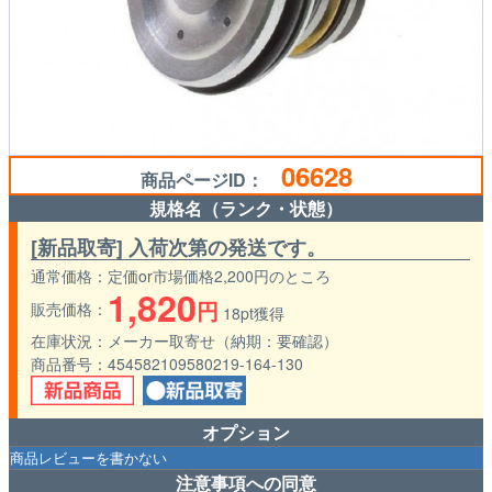
06628
商品ページID：
規格名（ランク・状態）
[新品取寄] 入荷次第の発送です。
通常価格
定価or市場価格2,200円のところ
1,820
円
販売価格
18pt獲得
在庫状況
メーカー取寄せ（納期：要確認）
商品番号
454582109580219-164-130
オプション
注意事項への同意