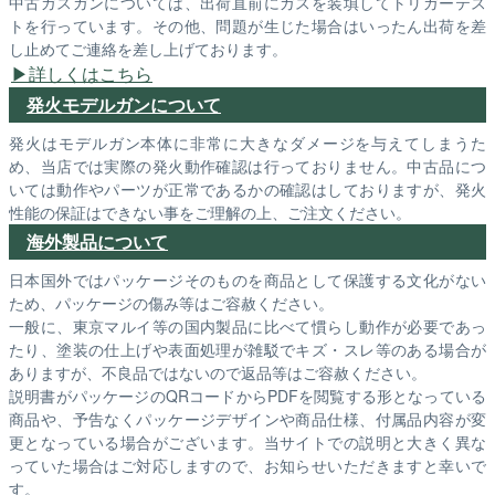
中古ガスガンについては、出荷直前にガスを装填してトリガーテス
トを行っています。その他、問題が生じた場合はいったん出荷を差
し止めてご連絡を差し上げております。
詳しくはこちら
発火モデルガンについて
発火はモデルガン本体に非常に大きなダメージを与えてしまうた
め、当店では実際の発火動作確認は行っておりません。中古品につ
いては動作やパーツが正常であるかの確認はしておりますが、発火
性能の保証はできない事をご理解の上、ご注文ください。
海外製品について
日本国外ではパッケージそのものを商品として保護する文化がない
ため、パッケージの傷み等はご容赦ください。
一般に、東京マルイ等の国内製品に比べて慣らし動作が必要であっ
たり、塗装の仕上げや表面処理が雑駁でキズ・スレ等のある場合が
ありますが、不良品ではないので返品等はご容赦ください。
説明書がパッケージのQRコードからPDFを閲覧する形となっている
商品や、予告なくパッケージデザインや商品仕様、付属品内容が変
更となっている場合がございます。当サイトでの説明と大きく異な
っていた場合はご対応しますので、お知らせいただきますと幸いで
す。