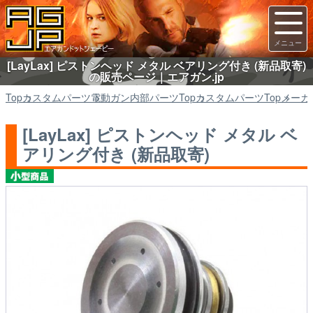
[LayLax] ピストンヘッド メタル ベアリング付き (新品取寄)
の販売ページ｜エアガン.jp
Top
カスタムパーツ
電動ガン内部パーツ
Top
カスタムパーツ
Top
メーカ
[LayLax] ピストンヘッド メタル ベ
アリング付き (新品取寄)