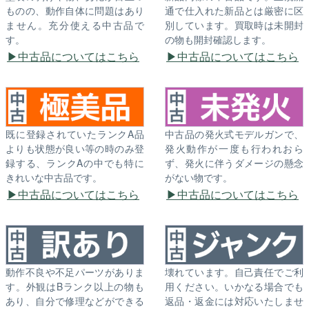
ものの、動作自体に問題はあり
通で仕入れた新品とは厳密に区
ません。充分使える中古品で
別しています。買取時は未開封
す。
の物も開封確認します。
中古品についてはこちら
中古品についてはこちら
既に登録されていたランクA品
中古品の発火式モデルガンで、
よりも状態が良い等の時のみ登
発火動作が一度も行われおら
録する、ランクAの中でも特に
ず、発火に伴うダメージの懸念
きれいな中古品です。
がない物です。
中古品についてはこちら
中古品についてはこちら
動作不良や不足パーツがありま
壊れています。自己責任でご利
す。外観はBランク以上の物も
用ください。いかなる場合でも
あり、自分で修理などができる
返品・返金には対応いたしませ