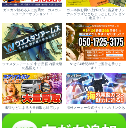
ガスガン始める人にお薦め！ガスガン
ガン本体お買い上げの方に当店オリジ
スターターオプション！！
ナルグッズなどちょっとしたプレゼン
ト進呈中！！
ウエスタンアームズ 中古品 国内最大級
A1が24時間365日ご要件を承りま
の品揃え！！
す！！
出張などによる大量買取も対応しま
海外メーカー公式サイトへのリンクあ
す！
り