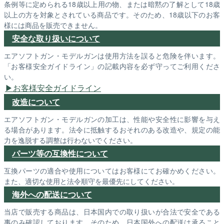
条例等に定められる18歳以上用の物、または暗黙の了解として18歳
以上の方を対象とされている商品です。そのため、18歳以下のお客
様には商品を販売できません。
安全な取り扱いについて
エアソフトガン・モデルガンは使用方法を誤ると危険を伴います。
「お客様安全ガイドライン」の記載内容を必ず守ってご利用くださ
い。
お客様安全ガイドライン
改造について
エアソフトガン・モデルガンの加工は、性能や安全性に影響を与え
る場合があります。法令に抵触するおそれのある改造や、規定の能
力を逸脱する調整は行わないでください。
パーツ等の互換性について
互換パーツの適合や使用についてはお客様にてお確かめください。
また、適切な使用と法令順守を最優先にしてください。
海外への配送について
当店で販売する商品は、日本国内での取り扱いが合法で安全である
事のみ確認しております。そのため、日本国外への配送は承ること