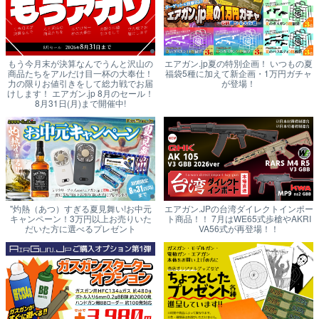
もう今月末が決算なんでうんと沢山の
エアガン.jp夏の特別企画！ いつもの夏
商品たちをアルだけ目一杯の大奉仕！
福袋5種に加えて新企画・1万円ガチャ
力の限りお値引きをして総力戦でお届
が登場！
けします！ エアガン.jp 8月のセール！
8月31日(月)まで開催中!
"灼熱（あつ）すぎる夏見舞い!お中元
エアガン.JPの台湾ダイレクトインポー
キャンペーン！3万円以上お売りいた
ト商品！！ 7月はWE65式歩槍やAKRI
だいた方に選べるプレゼント
VA56式が再登場！！