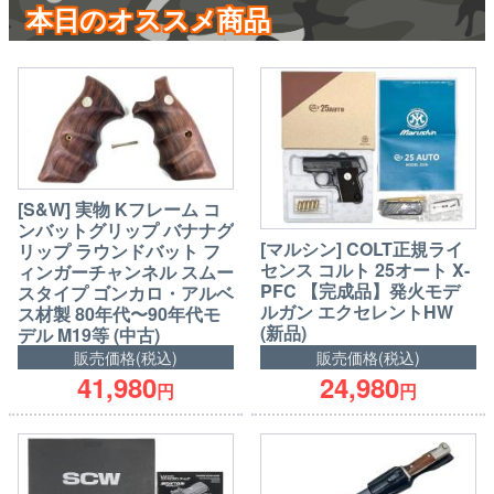
本日のオススメ商品
[S&W] 実物 Kフレーム コ
ンバットグリップ バナナグ
[マルシン] COLT正規ライ
リップ ラウンドバット フ
センス コルト 25オート X-
ィンガーチャンネル スムー
PFC 【完成品】発火モデ
スタイプ ゴンカロ・アルベ
ルガン エクセレントHW
ス材製 80年代〜90年代モ
(新品)
デル M19等 (中古)
販売価格(税込)
販売価格(税込)
41,980
24,980
円
円