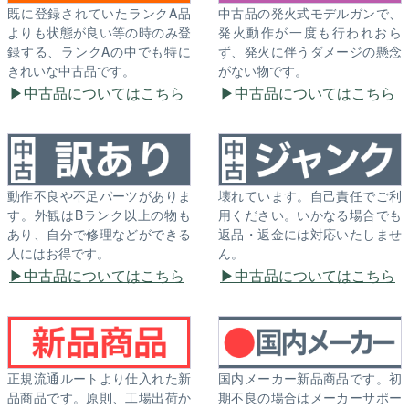
既に登録されていたランクA品
中古品の発火式モデルガンで、
よりも状態が良い等の時のみ登
発火動作が一度も行われおら
録する、ランクAの中でも特に
ず、発火に伴うダメージの懸念
きれいな中古品です。
がない物です。
中古品についてはこちら
中古品についてはこちら
動作不良や不足パーツがありま
壊れています。自己責任でご利
す。外観はBランク以上の物も
用ください。いかなる場合でも
あり、自分で修理などができる
返品・返金には対応いたしませ
人にはお得です。
ん。
中古品についてはこちら
中古品についてはこちら
正規流通ルートより仕入れた新
国内メーカー新品商品です。初
品商品です。原則、工場出荷か
期不良の場合はメーカーサポー