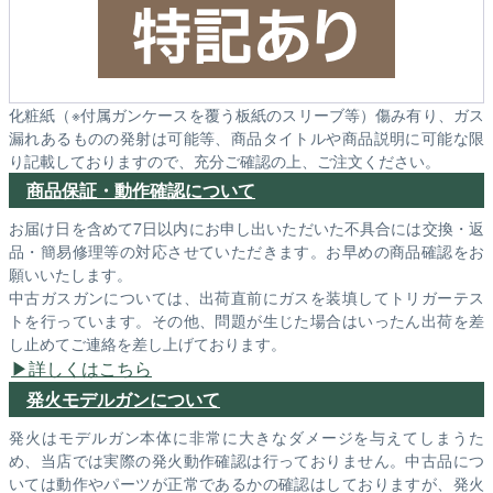
化粧紙（※付属ガンケースを覆う板紙のスリーブ等）傷み有り、ガス
漏れあるものの発射は可能等、商品タイトルや商品説明に可能な限
り記載しておりますので、充分ご確認の上、ご注文ください。
商品保証・動作確認について
お届け日を含めて7日以内にお申し出いただいた不具合には交換・返
品・簡易修理等の対応させていただきます。お早めの商品確認をお
願いいたします。
中古ガスガンについては、出荷直前にガスを装填してトリガーテス
トを行っています。その他、問題が生じた場合はいったん出荷を差
し止めてご連絡を差し上げております。
詳しくはこちら
発火モデルガンについて
発火はモデルガン本体に非常に大きなダメージを与えてしまうた
め、当店では実際の発火動作確認は行っておりません。中古品につ
いては動作やパーツが正常であるかの確認はしておりますが、発火