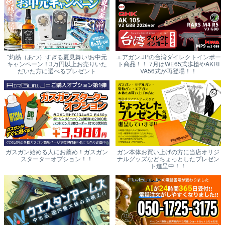
"灼熱（あつ）すぎる夏見舞い!お中元
エアガン.JPの台湾ダイレクトインポー
キャンペーン！3万円以上お売りいた
ト商品！！ 7月はWE65式歩槍やAKRI
だいた方に選べるプレゼント
VA56式が再登場！！
ガスガン始める人にお薦め！ガスガン
ガン本体お買い上げの方に当店オリジ
スターターオプション！！
ナルグッズなどちょっとしたプレゼン
ト進呈中！！