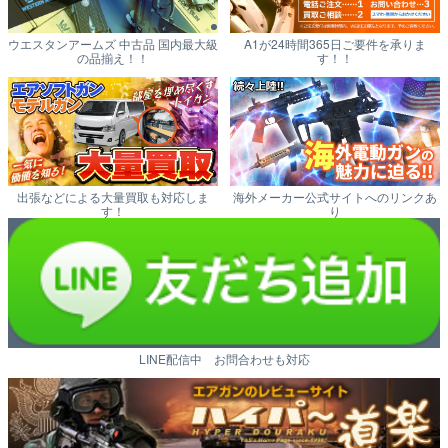
ウエスタンアームズ 中古品 国内最大級
A1が24時間365日ご要件を承りま
の品揃え！！
す！！
出張などによる大量買取も対応しま
海外メーカー公式サイトへのリンクあ
す！
り
LINE配信中 お問合わせも対応