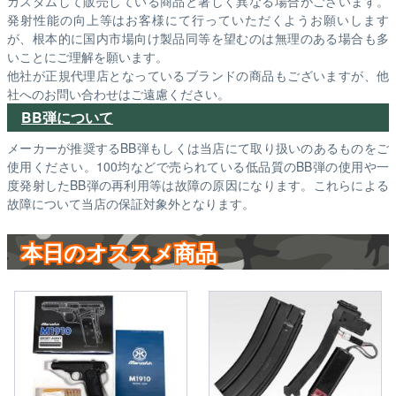
カスタムして販売している商品と著しく異なる場合がございます。
発射性能の向上等はお客様にて行っていただくようお願いします
が、根本的に国内市場向け製品同等を望むのは無理のある場合も多
いことにご理解を願います。
他社が正規代理店となっているブランドの商品もございますが、他
社へのお問い合わせはご遠慮ください。
BB弾について
メーカーが推奨するBB弾もしくは当店にて取り扱いのあるものをご
使用ください。100均などで売られている低品質のBB弾の使用や一
度発射したBB弾の再利用等は故障の原因になります。これらによる
故障について当店の保証対象外となります。
本日のオススメ商品