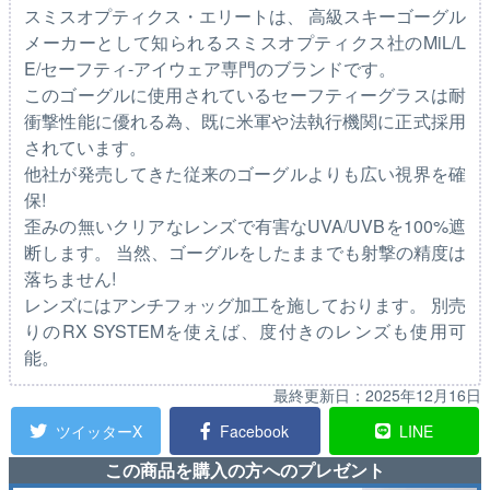
スミスオプティクス・エリートは、 高級スキーゴーグル
メーカーとして知られるスミスオプティクス社のMiL/L
E/セーフティ-アイウェア専門のブランドです。
このゴーグルに使用されているセーフティーグラスは耐
衝撃性能に優れる為、既に米軍や法執行機関に正式採用
されています。
他社が発売してきた従来のゴーグルよりも広い視界を確
保!
歪みの無いクリアなレンズで有害なUVA/UVBを100%遮
断します。 当然、ゴーグルをしたままでも射撃の精度は
落ちません!
レンズにはアンチフォッグ加工を施しております。 別売
りのRX SYSTEMを使えば、度付きのレンズも使用可
能。
最終更新日：
2025年12月16日
ツイッターX
Facebook
LINE
この商品を購入の方へのプレゼント