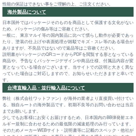
性能の保証はできない事をご理解の上、ご注文ください。
海外製品について
日本国外ではパッケージそのものを商品として保護する文化がない
ため、パッケージの傷み等はご容赦ください。
一般に、東京マルイ等の国内製品に比べて慣らし動作が必要であっ
たり、塗装の仕上げや表面処理が雑駁でキズ・スレ等のある場合が
ありますが、不良品ではないので返品等はご容赦ください。
説明書がパッケージのQRコードからPDFを閲覧する形となっている
商品や、予告なくパッケージデザインや商品仕様、付属品内容が変
更となっている場合がございます。当サイトでの説明と大きく異な
っていた場合はご対応しますので、お知らせいただきますと幸いで
す。
台湾直輸入品・並行輸入品について
弊社（株式会社ワットファン）が海外の業者より直接買い付けてい
る、独自ルートの海外製品です。初期不良等のお問い合わせは当店
までお願いします。
少しでもお客様にお安くお届けするため、日本国内のBB弾発射エネ
ルギー規制に合わせるための最低限の減速処理のみ行っています。
そのためメーカーWEBサイト・説明書等に記載のスペック・他社が