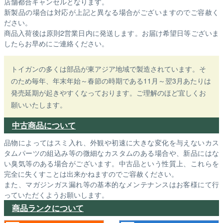
店舗都合キャンセルとなります。
新製品の場合は対応が上記と異なる場合がございますのでご容赦く
ださい。
商品入荷後は原則2営業日内に発送します。お届け希望日等ございま
したらお早めにご連絡ください。
トイガンの多くは部品が東アジア地域で製造されています。そ
のため毎年、年末年始～春節の時期である11月～翌3月あたりは
発売延期が起きやすくなっております。ご理解のほど宜しくお
願いいたします。
中古商品について
品物によってはスミ入れ、外観や初速に大きな変化を与えないカス
タムパーツの組込み等の微細なカスタムのある場合や、新品にはな
い臭気等のある場合がございます。中古品という性質上、これらを
完全に失くすことは出来かねますのでご容赦ください。
また、マガジンガス漏れ等の基本的なメンテナンスはお客様にて行
っていただくようお願いします。
商品ランクについて