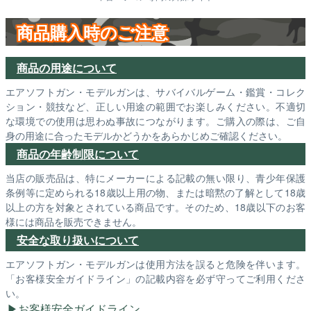
商品購入時のご注意
商品の用途について
エアソフトガン・モデルガンは、サバイバルゲーム・鑑賞・コレク
ション・競技など、正しい用途の範囲でお楽しみください。不適切
な環境での使用は思わぬ事故につながります。ご購入の際は、ご自
身の用途に合ったモデルかどうかをあらかじめご確認ください。
商品の年齢制限について
当店の販売品は、特にメーカーによる記載の無い限り、青少年保護
条例等に定められる18歳以上用の物、または暗黙の了解として18歳
以上の方を対象とされている商品です。そのため、18歳以下のお客
様には商品を販売できません。
安全な取り扱いについて
エアソフトガン・モデルガンは使用方法を誤ると危険を伴います。
「お客様安全ガイドライン」の記載内容を必ず守ってご利用くださ
い。
お客様安全ガイドライン