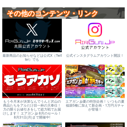
その他のコンテンツ・リンク
最新商品のお知らせなどは公式X（Twit
公式インスタグラムアカウント開設！
ter）でも
もう今月末が決算なんでうんと沢山の
エアガン.jp夏の特別企画！ いつもの夏
商品たちをアルだけ目一杯の大奉仕！
福袋5種に加えて新企画・1万円ガチャ
力の限りお値引きをして総力戦でお届
が登場！
けします！ エアガン.jp 8月のセール！
8月31日(月)まで開催中!