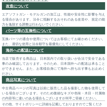
改造について
エアソフトガン・モデルガンの加工は、性能や安全性に影響を与え
る場合があります。法令に抵触するおそれのある改造や、規定の能
力を逸脱する調整は行わないでください。
パーツ等の互換性について
互換パーツの適合や使用についてはお客様にてお確かめください。
また、適切な使用と法令順守を最優先にしてください。
海外への配送について
当店で販売する商品は、日本国内での取り扱いが合法で安全である
事のみ確認しております。そのため、日本国外への配送は承ること
ができません。また、お客様自身にて海外へ持ち出す事もお止めく
ださい。
商品写真について
中古商品ページの写真は以前に販売した品を撮影した物を使用して
いる場合がございます。そのため微細なキズや色味・木目・付属物
の内容等に違いのある場合もございますが何卒ご容赦ください。
その他、サイトポリシーに詳細を記載しておりますのでご覧くださ