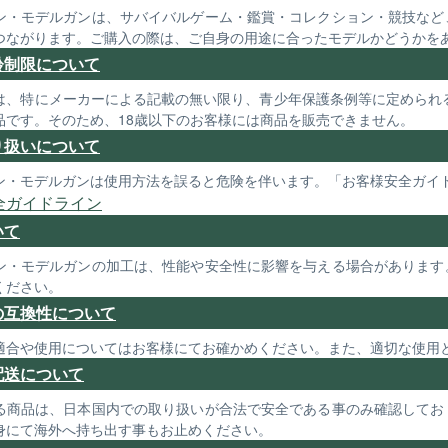
ン・モデルガンは、サバイバルゲーム・鑑賞・コレクション・競技など
つながります。ご購入の際は、ご自身の用途に合ったモデルかどうかを
齢制限について
は、特にメーカーによる記載の無い限り、青少年保護条例等に定められる
品です。そのため、18歳以下のお客様には商品を販売できません。
り扱いについて
ン・モデルガンは使用方法を誤ると危険を伴います。「お客様安全ガイ
全ガイドライン
いて
ン・モデルガンの加工は、性能や安全性に影響を与える場合があります
ください。
の互換性について
適合や使用についてはお客様にてお確かめください。また、適切な使用
配送について
る商品は、日本国内での取り扱いが合法で安全である事のみ確認してお
身にて海外へ持ち出す事もお止めください。