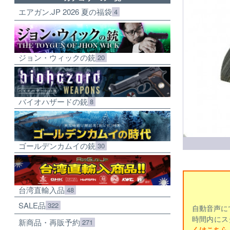
エアガン.JP 2026 夏の福袋
4
ジョン・ウィックの銃
20
バイオハザードの銃
8
ゴールデンカムイの銃
30
台湾直輸入品
48
SALE品
322
自動音声に
時間内にス
新商品・再販予約
271
くはこちら