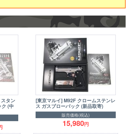
 スタン
[東京マルイ] M92F クロームステンレ
ク (中
ス ガスブローバック (新品取寄)
販売価格(税込)
15,980
円
円