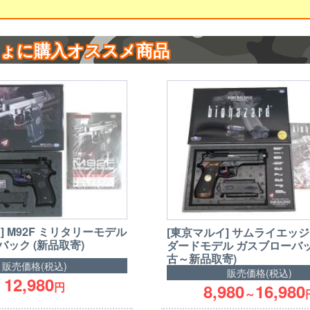
ょに購入オススメ商品
] M92F ミリタリーモデル
[東京マルイ] サムライエッジ
ック (新品取寄)
ダードモデル ガスブローバッ
古～新品取寄)
販売価格(税込)
販売価格(税込)
12,980
円
8,980
16,980
～