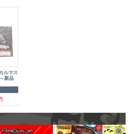
ィカルマス
古～新品
円