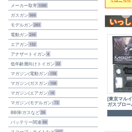
メーカー取寄
1086
ガスガン
569
いっし
モデルガン
283
電動ガン
246
エアガン
152
アナザートイガン
4
低年齢層向けトイガン
33
マガジン(電動ガン)
158
マガジン(ガスガン)
168
マガジン(エアガン)
16
[東京マルイ
マガジン(モデルガン)
72
ガスブローバ
BB弾/ガスなど
39
バッテリー関連
69
スコープ・ライトなど
107