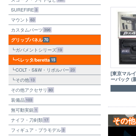
SUREFIRE
3
マウント
63
カスタムパーツ
396
グリップパネル
70
ガバメントシリーズ
19
ベレッタ/beretta
15
COLT・S&W・リボルバー
23
[東京マルイ
ーバック (
その他
13
その他アクセサリ
80
装備品
103
無可動実銃
1
その他
ナイフ・刀剣類
17
フィギュア・プラモデル
3