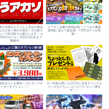
末が決算なんでうんと沢山の商品
エアガン.jp夏の特別企画！ いつもの夏福
ルだけ目一杯の大奉仕！力の限り
袋5種に加えて新企画・1万円ガチャが登
をして総力戦でお届けします！ エ
場！
p 8月のセール！ 8月31日(月)まで
開催中!
始める人にお薦め！ガスガンスタ
ガン本体お買い上げの方に当店オリジナル
ーターオプション！！
グッズなどちょっとしたプレゼント進呈
中！！