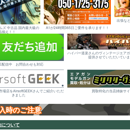
出張な
ムズ 中古品 国内最大級の
A1が24時間365日ご要件を承ります！！
品揃え！！
ハイパー道楽さんのヴィンテージエアガ
提供させていただいていま
NE配信中 お問合わせも対応
市場店をAirsoftGEEKさんでご紹介いただ
買取特化の当店姉妹サイ
きました
入時のご注意
途について