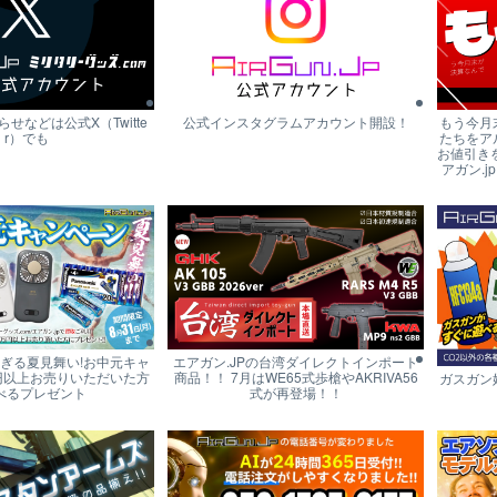
せなどは公式X（Twitte
公式インスタグラムアカウント開設！
もう今月
r）でも
たちをア
お値引き
アガン.j
すぎる夏見舞い!お中元キャ
エアガン.JPの台湾ダイレクトインポート
円以上お売りいただいた方
商品！！ 7月はWE65式歩槍やAKRIVA56
ガスガン
べるプレゼント
式が再登場！！