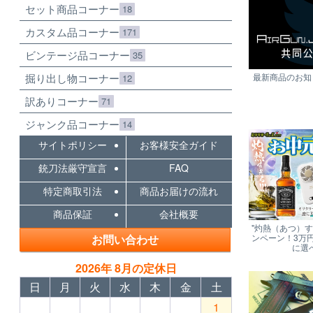
セット商品コーナー
18
カスタム品コーナー
171
ビンテージ品コーナー
35
掘り出し物コーナー
最新商品のお知ら
12
訳ありコーナー
71
ジャンク品コーナー
14
サイトポリシー
お客様安全ガイド
銃刀法厳守宣言
FAQ
特定商取引法
商品お届けの流れ
商品保証
会社概要
"灼熱（あつ）
お問い合わせ
ンペーン！3万
に選
2026年 8月の定休日
日
月
火
水
木
金
土
1