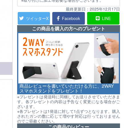
※取り付けに加工等必要な場合がございます。
最終更新日：
2025年12月17日
ツイッターX
Facebook
LINE
この商品を購入の方へのプレゼント
商品レビューを書いていただける方に、2WAY
スマホスタンドをプレゼント！
※プレゼントは発送時に同梱してお送りさせていただきま
す。各プレゼントの内容は予告なく変更になる場合がご
ざいます。
※各プレゼントは1発送に対して1点ずつとなります。購入
されたガンの数に応じて増やす対応は行っておりません
のでご容赦ください。
この商品のレビュー