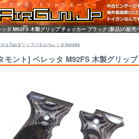
レッタ M92FS 木製グリップ チェッカー ブラック (新品)の販売
パネル
Top
グリップパネル
ベレッタ/beretta
タモント] ベレッタ M92FS 木製グリップ