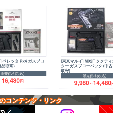
] ベレッタ Px4 ガスブロ
[東京マルイ] M92F タクテ
新品取寄)
ター ガスブローバック (中
取寄)
販売価格(税込)
販売価格(税込)
16,480
円
9,980
14,480
～
のコンテンツ・リンク