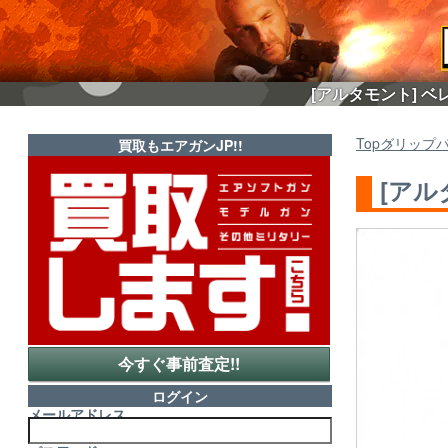
[アルタモント] ベ
Top
グリップ
買取もエアガンJP!!
[アル
今すぐ事前査定!!
ログイン
メールアドレス