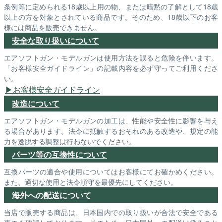
条例等に定められる18歳以上用の物、または暗黙の了解として18歳
以上の方を対象とされている商品です。そのため、18歳以下のお客
様には商品を販売できません。
安全な取り扱いについて
エアソフトガン・モデルガンは使用方法を誤ると危険を伴います。
「お客様安全ガイドライン」の記載内容を必ず守ってご利用くださ
い。
お客様安全ガイドライン
改造について
エアソフトガン・モデルガンの加工は、性能や安全性に影響を与え
る場合があります。法令に抵触するおそれのある改造や、規定の能
力を逸脱する調整は行わないでください。
パーツ等の互換性について
互換パーツの適合や使用についてはお客様にてお確かめください。
また、適切な使用と法令順守を最優先にしてください。
海外への配送について
当店で販売する商品は、日本国内での取り扱いが合法で安全である