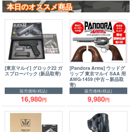
本日のオススメ商品
[東京マルイ] グロック22 ガ
[Pandora Arms] ウッドグ
スブローバック (新品取寄)
リップ 東京マルイ SAA 用
AWG-1459 (中古～新品取
寄)
販売価格(税込)
販売価格(税込)
16,980
9,980
円
円