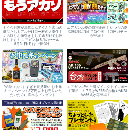
もう今月末が決算なんでうんと沢山の
エアガン.jp夏の特別企画！ いつもの夏
商品たちをアルだけ目一杯の大奉仕！
福袋5種に加えて新企画・1万円ガチャ
力の限りお値引きをして総力戦でお届
が登場！
けします！ エアガン.jp 8月のセール！
8月31日(月)まで開催中!
"灼熱（あつ）すぎる夏見舞い!お中元
エアガン.JPの台湾ダイレクトインポー
キャンペーン！3万円以上お売りいた
ト商品！！ 7月はWE65式歩槍やAKRI
だいた方に選べるプレゼント
VA56式が再登場！！