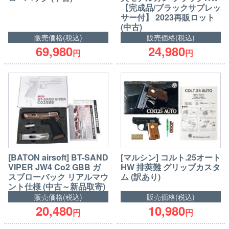
【完成品/ブラックサプレッ
サー付】 2023再販ロット
(中古)
販売価格(税込)
販売価格(税込)
69,980
24,980
円
円
[BATON airsoft] BT-SAND
[マルシン] コルト.25オート
VIPER JW4 Co2 GBB ガ
HW 排莢難 グリップカスタ
スブローバック リアルマウ
ム (訳あり)
ント仕様 (中古～新品取寄)
販売価格(税込)
販売価格(税込)
20,480
10,980
円
円