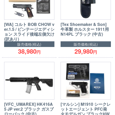
[WA] コルト BOB CHOW v
[Tex Shoemaker & Son]
er.1.5 / ビンテージエディシ
牛革製 ホルスター 1911用
ョン スライド後端左側欠け
N14PL ブラック (中古)
(訳あり)
販売価格(税込)
販売価格(税込)
38,980
29,980
円
円
[VFC_UMAREX] HK416A
[マルシン] M1910 シークレ
5 JP ver.2 ブラック ガスブ
ットエージェント PFC発
ローバック (中古)
火モデルガン ブラックHW