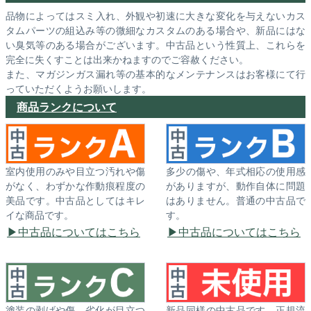
品物によってはスミ入れ、外観や初速に大きな変化を与えないカス
タムパーツの組込み等の微細なカスタムのある場合や、新品にはな
い臭気等のある場合がございます。中古品という性質上、これらを
完全に失くすことは出来かねますのでご容赦ください。
また、マガジンガス漏れ等の基本的なメンテナンスはお客様にて行
っていただくようお願いします。
商品ランクについて
室内使用のみや目立つ汚れや傷
多少の傷や、年式相応の使用感
がなく、わずかな作動痕程度の
がありますが、動作自体に問題
美品です。中古品としてはキレ
はありません。普通の中古品で
イな商品です。
す。
中古品についてはこちら
中古品についてはこちら
塗装の剥げや傷、劣化が目立つ
新品同様の中古品です。正規流