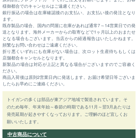
様御都合でのキャンセルはご遠慮ください。
銀行振込の場合は在庫確認後のお支払い、お支払い後の発注となり
ます。
既存製品の場合、国内の問屋に在庫があれば通常7～14営業日での発
送となります。海外メーカーからの取寄などで1ヶ月以上のおまたせ
となる場合もございます。
当店からの経過報告はいたしかねます。
頻繁なお問い合わせはご遠慮ください。
折り悪くいずれにも在庫がない場合は、次ロット生産待ちもしくは
店舗都合キャンセルとなります。
新製品の場合は対応が上記と異なる場合がございますのでご容赦く
ださい。
商品入荷後は原則2営業日内に発送します。お届け希望日等ございま
したらお早めにご連絡ください。
トイガンの多くは部品が東アジア地域で製造されています。そ
のため毎年、年末年始～春節の時期である11月～翌3月あたりは
発売延期が起きやすくなっております。ご理解のほど宜しくお
願いいたします。
中古商品について