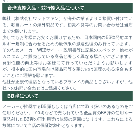
台湾直輸入品・並行輸入品について
弊社（株式会社ワットファン）が海外の業者より直接買い付けてい
る、独自ルートの海外製品です。初期不良等のお問い合わせは当店
までお願いします。
少しでもお客様にお安くお届けするため、日本国内のBB弾発射エネ
ルギー規制に合わせるための最低限の減速処理のみ行っています。
そのためメーカーWEBサイト・説明書等に記載のスペック・他社が
カスタムして販売している商品と著しく異なる場合がございます。
発射性能の向上等はお客様にて行っていただくようお願いします
が、根本的に国内市場向け製品同等を望むのは無理のある場合も多
いことにご理解を願います。
他社が正規代理店となっているブランドの商品もございますが、他
社へのお問い合わせはご遠慮ください。
BB弾について
メーカーが推奨するBB弾もしくは当店にて取り扱いのあるものをご
使用ください。100均などで売られている低品質のBB弾の使用や一
度発射したBB弾の再利用等は故障の原因になります。これらによる
故障について当店の保証対象外となります。