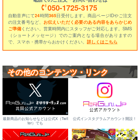
050-1725-3175
自動音声にて
24
時間
365
日受付します。商品ページIDやご注文
の注文番号など、
お伝えいただく必要のある内容をあらかじめ
ご準備
ください。営業時間内にスタッフがご対応します。SMS
（ショートメッセージ）でのご案内となる場合がありますの
で、スマホ・携帯からおかけください。
詳しくはこちら
その他のコンテンツ・リンク
最新商品のお知らせなどは公式X（Twit
公式インスタグラムアカウント開設！
ter）でも