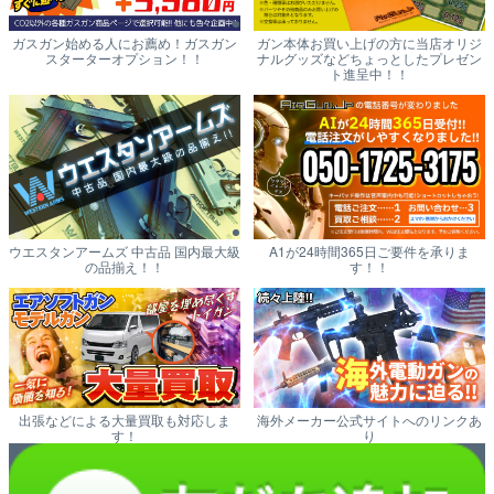
ガスガン始める人にお薦め！ガスガン
ガン本体お買い上げの方に当店オリジ
スターターオプション！！
ナルグッズなどちょっとしたプレゼン
ト進呈中！！
ウエスタンアームズ 中古品 国内最大級
A1が24時間365日ご要件を承りま
の品揃え！！
す！！
出張などによる大量買取も対応しま
海外メーカー公式サイトへのリンクあ
す！
り