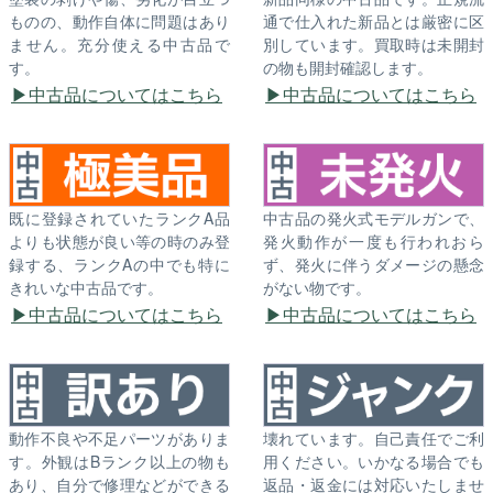
ものの、動作自体に問題はあり
通で仕入れた新品とは厳密に区
ません。充分使える中古品で
別しています。買取時は未開封
す。
の物も開封確認します。
中古品についてはこちら
中古品についてはこちら
既に登録されていたランクA品
中古品の発火式モデルガンで、
よりも状態が良い等の時のみ登
発火動作が一度も行われおら
録する、ランクAの中でも特に
ず、発火に伴うダメージの懸念
きれいな中古品です。
がない物です。
中古品についてはこちら
中古品についてはこちら
動作不良や不足パーツがありま
壊れています。自己責任でご利
す。外観はBランク以上の物も
用ください。いかなる場合でも
あり、自分で修理などができる
返品・返金には対応いたしませ