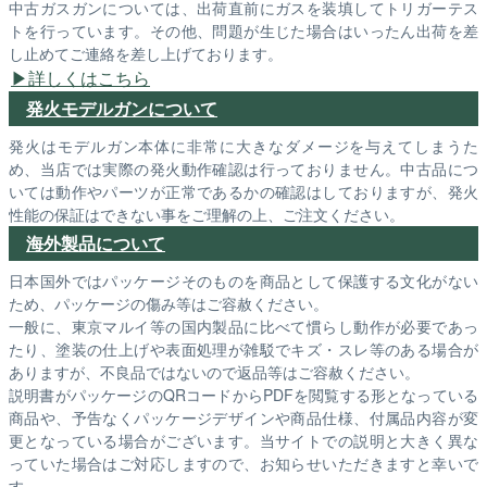
中古ガスガンについては、出荷直前にガスを装填してトリガーテス
トを行っています。その他、問題が生じた場合はいったん出荷を差
し止めてご連絡を差し上げております。
詳しくはこちら
発火モデルガンについて
発火はモデルガン本体に非常に大きなダメージを与えてしまうた
め、当店では実際の発火動作確認は行っておりません。中古品につ
いては動作やパーツが正常であるかの確認はしておりますが、発火
性能の保証はできない事をご理解の上、ご注文ください。
海外製品について
日本国外ではパッケージそのものを商品として保護する文化がない
ため、パッケージの傷み等はご容赦ください。
一般に、東京マルイ等の国内製品に比べて慣らし動作が必要であっ
たり、塗装の仕上げや表面処理が雑駁でキズ・スレ等のある場合が
ありますが、不良品ではないので返品等はご容赦ください。
説明書がパッケージのQRコードからPDFを閲覧する形となっている
商品や、予告なくパッケージデザインや商品仕様、付属品内容が変
更となっている場合がございます。当サイトでの説明と大きく異な
っていた場合はご対応しますので、お知らせいただきますと幸いで
す。