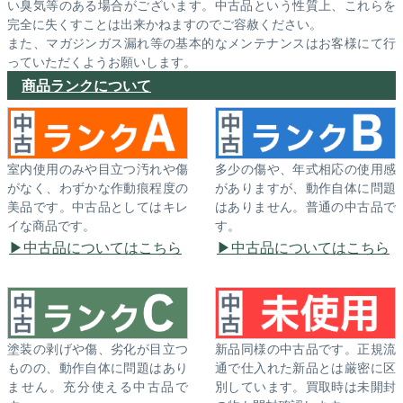
い臭気等のある場合がございます。中古品という性質上、これらを
完全に失くすことは出来かねますのでご容赦ください。
また、マガジンガス漏れ等の基本的なメンテナンスはお客様にて行
っていただくようお願いします。
商品ランクについて
室内使用のみや目立つ汚れや傷
多少の傷や、年式相応の使用感
がなく、わずかな作動痕程度の
がありますが、動作自体に問題
美品です。中古品としてはキレ
はありません。普通の中古品で
イな商品です。
す。
中古品についてはこちら
中古品についてはこちら
塗装の剥げや傷、劣化が目立つ
新品同様の中古品です。正規流
ものの、動作自体に問題はあり
通で仕入れた新品とは厳密に区
ません。充分使える中古品で
別しています。買取時は未開封