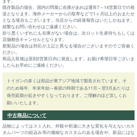
ます。
既存製品の場合、国内の問屋に在庫があれば通常7～14営業日での発
送となります。海外メーカーからの取寄などで1ヶ月以上のおまたせ
となる場合もございます。
当店からの経過報告はいたしかねます。
頻繁なお問い合わせはご遠慮ください。
折り悪くいずれにも在庫がない場合は、次ロット生産待ちもしくは
店舗都合キャンセルとなります。
新製品の場合は対応が上記と異なる場合がございますのでご容赦く
ださい。
商品入荷後は原則2営業日内に発送します。お届け希望日等ございま
したらお早めにご連絡ください。
トイガンの多くは部品が東アジア地域で製造されています。そ
のため毎年、年末年始～春節の時期である11月～翌3月あたりは
発売延期が起きやすくなっております。ご理解のほど宜しくお
願いいたします。
中古商品について
品物によってはスミ入れ、外観や初速に大きな変化を与えないカス
タムパーツの組込み等の微細なカスタムのある場合や、新品にはな