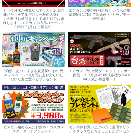
もう今月末が決算なんでうんと沢山の
エアガン.jp夏の特別企画！ いつもの夏
商品たちをアルだけ目一杯の大奉仕！
福袋5種に加えて新企画・1万円ガチャ
力の限りお値引きをして総力戦でお届
が登場！
けします！ エアガン.jp 8月のセール！
8月31日(月)まで開催中!
"灼熱（あつ）すぎる夏見舞い!お中元
エアガン.JPの台湾ダイレクトインポー
キャンペーン！3万円以上お売りいた
ト商品！！ 7月はWE65式歩槍やAKRI
だいた方に選べるプレゼント
VA56式が再登場！！
ガスガン始める人にお薦め！ガスガン
ガン本体お買い上げの方に当店オリジ
スターターオプション！！
ナルグッズなどちょっとしたプレゼン