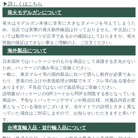
詳しくはこちら
発火モデルガンについて
発火はモデルガン本体に非常に大きなダメージを与えてしまうた
め、当店では実際の発火動作確認は行っておりません。中古品につ
いては動作やパーツが正常であるかの確認はしておりますが、発火
性能の保証はできない事をご理解の上、ご注文ください。
海外製品について
日本国外ではパッケージそのものを商品として保護する文化がない
ため、パッケージの傷み等はご容赦ください。
一般に、東京マルイ等の国内製品に比べて慣らし動作が必要であっ
たり、塗装の仕上げや表面処理が雑駁でキズ・スレ等のある場合が
ありますが、不良品ではないので返品等はご容赦ください。
説明書がパッケージのQRコードからPDFを閲覧する形となっている
商品や、予告なくパッケージデザインや商品仕様、付属品内容が変
更となっている場合がございます。当サイトでの説明と大きく異な
っていた場合はご対応しますので、お知らせいただきますと幸いで
す。
台湾直輸入品・並行輸入品について
弊社（株式会社ワットファン）が海外の業者より直接買い付けてい