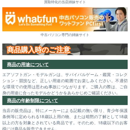
買取特化の当店姉妹サイト
中古パソコン専門の姉妹サイト
商品購入時のご注意
商品の用途について
エアソフトガン・モデルガンは、サバイバルゲーム・鑑賞・コレク
ション・競技など、正しい用途の範囲でお楽しみください。不適切
な環境での使用は思わぬ事故につながります。ご購入の際は、ご自
身の用途に合ったモデルかどうかをあらかじめご確認ください。
商品の年齢制限について
当店の販売品は、特にメーカーによる記載の無い限り、青少年保護
条例等に定められる18歳以上用の物、または暗黙の了解として18歳
以上の方を対象とされている商品です。そのため、18歳以下のお客
様には商品を販売できません。