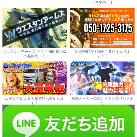
ト進呈中！！
ウエスタンアームズ 中古品 国内最大級
A1が24時間365日ご要件を承りま
の品揃え！！
す！！
出張などによる大量買取も対応しま
海外メーカー公式サイトへのリンクあ
す！
り