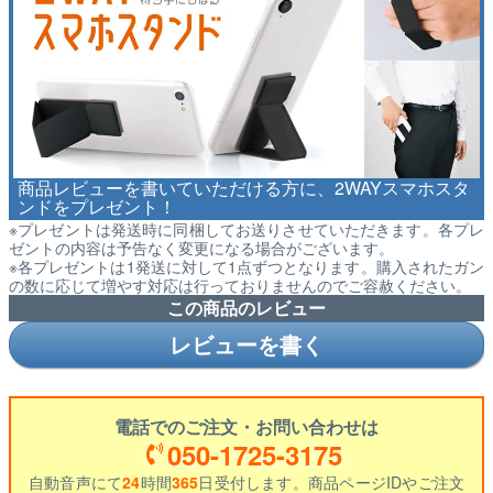
商品レビューを書いていただける方に、2WAYスマホスタ
ンドをプレゼント！
※プレゼントは発送時に同梱してお送りさせていただきます。各プレ
ゼントの内容は予告なく変更になる場合がございます。
※各プレゼントは1発送に対して1点ずつとなります。購入されたガン
の数に応じて増やす対応は行っておりませんのでご容赦ください。
この商品のレビュー
レビューを書く
電話でのご注文・お問い合わせは
050-1725-3175
自動音声にて
24
時間
365
日受付します。商品ページIDやご注文