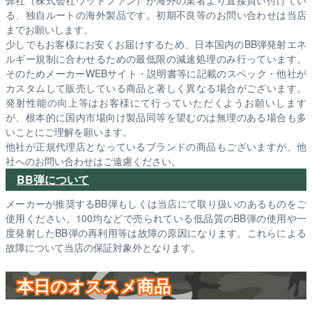
る、独自ルートの海外製品です。初期不良等のお問い合わせは当店
までお願いします。
少しでもお客様にお安くお届けするため、日本国内のBB弾発射エネ
ルギー規制に合わせるための最低限の減速処理のみ行っています。
そのためメーカーWEBサイト・説明書等に記載のスペック・他社が
カスタムして販売している商品と著しく異なる場合がございます。
発射性能の向上等はお客様にて行っていただくようお願いします
が、根本的に国内市場向け製品同等を望むのは無理のある場合も多
いことにご理解を願います。
他社が正規代理店となっているブランドの商品もございますが、他
社へのお問い合わせはご遠慮ください。
BB弾について
メーカーが推奨するBB弾もしくは当店にて取り扱いのあるものをご
使用ください。100均などで売られている低品質のBB弾の使用や一
度発射したBB弾の再利用等は故障の原因になります。これらによる
故障について当店の保証対象外となります。
本日のオススメ商品