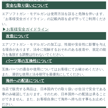
安全な取り扱いについて
エアソフトガン・モデルガンは使用方法を誤ると危険を伴います。
「お客様安全ガイドライン」の記載内容を必ず守ってご利用くださ
い。
お客様安全ガイドライン
改造について
エアソフトガン・モデルガンの加工は、性能や安全性に影響を与え
る場合があります。法令に抵触するおそれのある改造や、規定の能
力を逸脱する調整は行わないでください。
パーツ等の互換性について
互換パーツの適合や使用についてはお客様にてお確かめください。
また、適切な使用と法令順守を最優先にしてください。
海外への配送について
当店で販売する商品は、日本国内での取り扱いが合法で安全である
事のみ確認しております。そのため、日本国外への配送は承ること
ができません。また、お客様自身にて海外へ持ち出す事もお止めく
ださい。