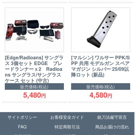
[Edge/Radioans] サングラ
[マルシン] ワルサー PPK/S
ス 3個セット EDGE ブレ
PP 共用 モデルガン スペア
ードランナーｘ2 Radioa
マガジン シルバー 25/09以
ns サングラス/サングラス
降ロット (新品)
ケース セット (中古)
販売価格(税込)
販売価格(税込)
5,480
4,580
円
円
サイトポリシー
お客様安全ガイド
銃刀法厳守宣言
FAQ
特定商取引法
商品お届けの流れ