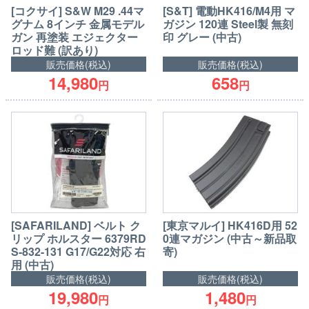
[コクサイ] S&W M29 .44マ
[S&T] 電動HK416/M4用 マ
グナム 8インチ 金属モデル
ガジン 120連 Steel製 無刻
ガン 再塗装 エジェクター
印 グレー (中古)
ロッド難 (訳あり)
販売価格(税込)
販売価格(税込)
14,980
658
円
円
[東京マルイ] HK416D用 52
[SAFARILAND] ベルト ク
0連マガジン (中古～新品取
リップ ホルスター 6379RD
寄)
S-832-131 G17/G22対応 右
用 (中古)
販売価格(税込)
販売価格(税込)
19,980
1,480
円
円