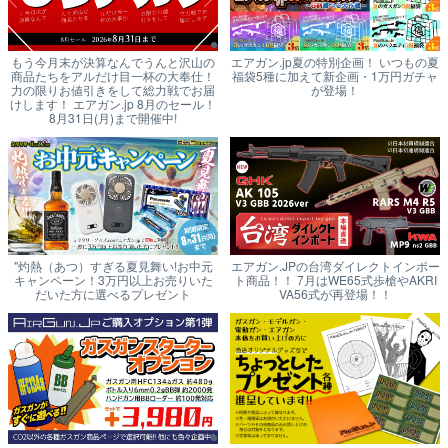
もう今月末が決算なんでうんと沢山の
エアガン.jp夏の特別企画！ いつもの夏
商品たちをアルだけ目一杯の大奉仕！
福袋5種に加えて新企画・1万円ガチャ
力の限りお値引きをして総力戦でお届
が登場！
けします！ エアガン.jp 8月のセール！
8月31日(月)まで開催中!
"灼熱（あつ）すぎる夏見舞い!お中元
エアガン.JPの台湾ダイレクトインポー
キャンペーン！3万円以上お売りいた
ト商品！！ 7月はWE65式歩槍やAKRI
だいた方に選べるプレゼント
VA56式が再登場！！