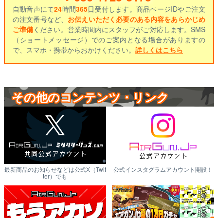
自動音声にて
24
時間
365
日受付します。商品ページIDやご注文
の注文番号など、
お伝えいただく必要のある内容をあらかじめ
ご準備
ください。営業時間内にスタッフがご対応します。SMS
（ショートメッセージ）でのご案内となる場合がありますの
で、スマホ・携帯からおかけください。
詳しくはこちら
その他のコンテンツ・リンク
最新商品のお知らせなどは公式X（Twit
公式インスタグラムアカウント開設！
ter）でも