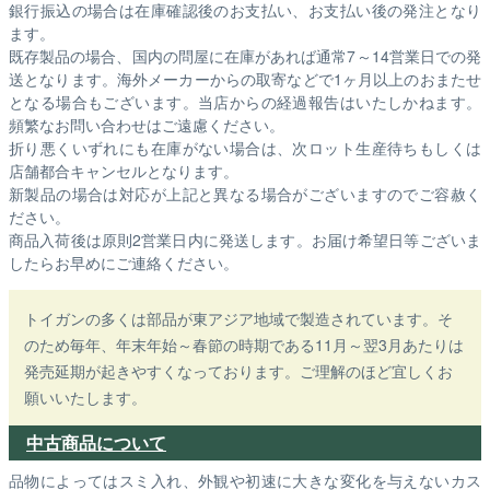
銀行振込の場合は在庫確認後のお支払い、お支払い後の発注となり
ます。
既存製品の場合、国内の問屋に在庫があれば通常7～14営業日での発
送となります。海外メーカーからの取寄などで1ヶ月以上のおまたせ
となる場合もございます。
当店からの経過報告はいたしかねます。
頻繁なお問い合わせはご遠慮ください。
折り悪くいずれにも在庫がない場合は、次ロット生産待ちもしくは
店舗都合キャンセルとなります。
新製品の場合は対応が上記と異なる場合がございますのでご容赦く
ださい。
商品入荷後は原則2営業日内に発送します。お届け希望日等ございま
したらお早めにご連絡ください。
トイガンの多くは部品が東アジア地域で製造されています。そ
のため毎年、年末年始～春節の時期である11月～翌3月あたりは
発売延期が起きやすくなっております。ご理解のほど宜しくお
願いいたします。
中古商品について
品物によってはスミ入れ、外観や初速に大きな変化を与えないカス