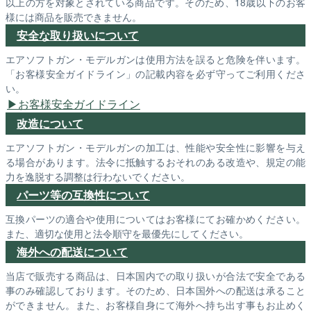
以上の方を対象とされている商品です。そのため、18歳以下のお客
様には商品を販売できません。
安全な取り扱いについて
エアソフトガン・モデルガンは使用方法を誤ると危険を伴います。
「お客様安全ガイドライン」の記載内容を必ず守ってご利用くださ
い。
お客様安全ガイドライン
改造について
エアソフトガン・モデルガンの加工は、性能や安全性に影響を与え
る場合があります。法令に抵触するおそれのある改造や、規定の能
力を逸脱する調整は行わないでください。
パーツ等の互換性について
互換パーツの適合や使用についてはお客様にてお確かめください。
また、適切な使用と法令順守を最優先にしてください。
海外への配送について
当店で販売する商品は、日本国内での取り扱いが合法で安全である
事のみ確認しております。そのため、日本国外への配送は承ること
ができません。また、お客様自身にて海外へ持ち出す事もお止めく