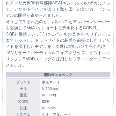
たアメリカ海軍特殊部隊SEALs(シールズ)の求めによっ
て、アサルトライフルよりも取り回しの良いカービンモ
デルの開発が進められました。
そうして生まれたのが、バレルごとアッパーレシーバー
を交換してM4A1をショートモデル化するCQB-R。
CQB(=近接レンジ)向けにバレルの長さを10.3インチに
までカットし、ドットサイトの装着を前提にしたリアサ
イトを採用したモデルを、次世代電動ガンで完全再現。
TANカラーのバーティカルフォアグリップ、ピストルグ
リップ、EMODストックを採用したフラットダークアー
スモデル。
電動ガンスペック
ブランド
東京マルイ
全長
約705mm
重量
約3300g
装弾数
82発
初速
約85m/s
システム
セミ・フルオート