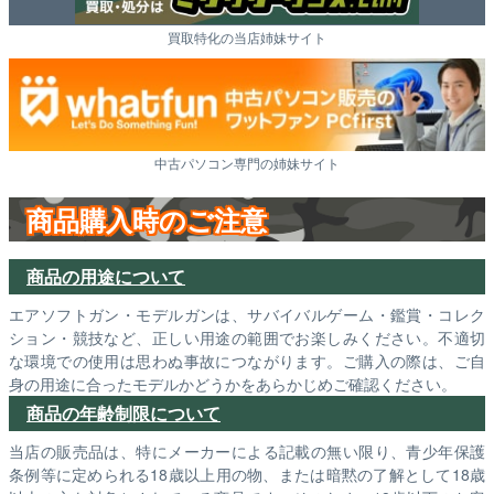
買取特化の当店姉妹サイト
中古パソコン専門の姉妹サイト
商品購入時のご注意
商品の用途について
エアソフトガン・モデルガンは、サバイバルゲーム・鑑賞・コレク
ション・競技など、正しい用途の範囲でお楽しみください。不適切
な環境での使用は思わぬ事故につながります。ご購入の際は、ご自
身の用途に合ったモデルかどうかをあらかじめご確認ください。
商品の年齢制限について
当店の販売品は、特にメーカーによる記載の無い限り、青少年保護
条例等に定められる18歳以上用の物、または暗黙の了解として18歳