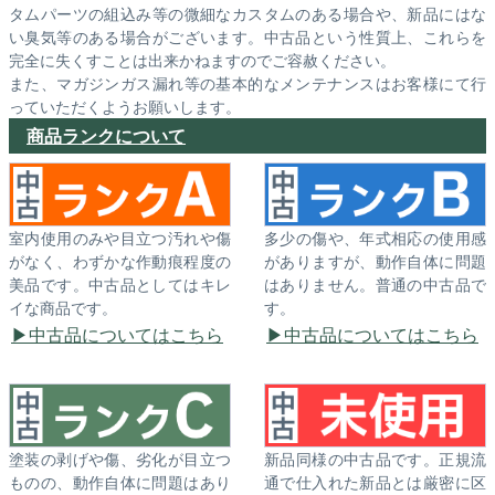
タムパーツの組込み等の微細なカスタムのある場合や、新品にはな
い臭気等のある場合がございます。中古品という性質上、これらを
完全に失くすことは出来かねますのでご容赦ください。
また、マガジンガス漏れ等の基本的なメンテナンスはお客様にて行
っていただくようお願いします。
商品ランクについて
室内使用のみや目立つ汚れや傷
多少の傷や、年式相応の使用感
がなく、わずかな作動痕程度の
がありますが、動作自体に問題
美品です。中古品としてはキレ
はありません。普通の中古品で
イな商品です。
す。
中古品についてはこちら
中古品についてはこちら
塗装の剥げや傷、劣化が目立つ
新品同様の中古品です。正規流
ものの、動作自体に問題はあり
通で仕入れた新品とは厳密に区