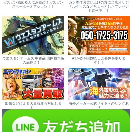
ガスガン始める人にお薦め！ガスガン
ガン本体お買い上げの方に当店オリジ
スターターオプション！！
ナルグッズなどちょっとしたプレゼン
ト進呈中！！
ウエスタンアームズ 中古品 国内最大級
A1が24時間365日ご要件を承りま
の品揃え！！
す！！
出張などによる大量買取も対応しま
海外メーカー公式サイトへのリンクあ
す！
り