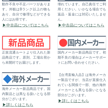
動作不良や不足パーツがありま
壊れています。自己責任でご利
す。外観はBランク以上の物も
用ください。いかなる場合でも
あり、自分で修理などができる
返品・返金には対応いたしませ
人にはお得です。
ん。
中古品についてはこちら
中古品についてはこちら
正規流通ルートより仕入れた新
国内メーカー新品商品です。初
品商品です。原則、工場出荷か
期不良の場合はメーカーサポー
ら未開封でお届けします。
トにお問い合わせください。
【台湾直輸入品】は海外メーカ
ー製品ですが、当店が直接仕入
れている関係で一部、他の海外
海外メーカー新品商品です。国
メーカーとも異なる扱いとなる
内製品とは異なる扱いとなる部
部分がございます。
分がございます。
詳しくはこちら
詳しくはこちら