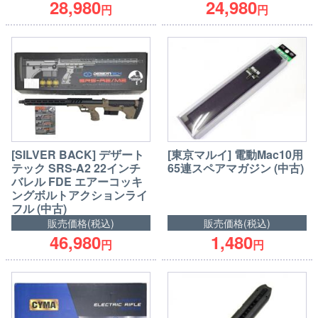
28,980
24,980
円
円
[SILVER BACK] デザート
[東京マルイ] 電動Mac10用
テック SRS-A2 22インチ
65連スペアマガジン (中古)
バレル FDE エアーコッキ
ングボルトアクションライ
フル (中古)
販売価格(税込)
販売価格(税込)
46,980
1,480
円
円