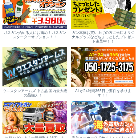
ガスガン始める人にお薦め！ガスガン
ガン本体お買い上げの方に当店オリジ
スターターオプション！！
ナルグッズなどちょっとしたプレゼン
ト進呈中！！
ウエスタンアームズ 中古品 国内最大級
A1が24時間365日ご要件を承りま
の品揃え！！
す！！
出張などによる大量買取も対応しま
海外メーカー公式サイトへのリンクあ