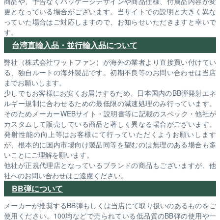
商品や、予告なくパッケージデザインや商品仕様、付属品内容が変
更となっている場合がございます。当サイトでの説明と大きく異な
っていた場合はご対応しますので、お知らせいただきますと幸いで
す。
台湾直輸入品・並行輸入品について
弊社（株式会社ワットファン）が海外の業者より直接買い付けてい
る、独自ルートの海外製品です。初期不良等のお問い合わせは当店
までお願いします。
少しでもお客様にお安くお届けするため、日本国内のBB弾発射エネ
ルギー規制に合わせるための最低限の減速処理のみ行っています。
そのためメーカーWEBサイト・説明書等に記載のスペック・他社が
カスタムして販売している商品と著しく異なる場合がございます。
発射性能の向上等はお客様にて行っていただくようお願いします
が、根本的に国内市場向け製品同等を望むのは無理のある場合も多
いことにご理解を願います。
他社が正規代理店となっているブランドの商品もございますが、他
社へのお問い合わせはご遠慮ください。
BB弾について
メーカーが推奨するBB弾もしくは当店にて取り扱いのあるものをご
使用ください。100均などで売られている低品質のBB弾の使用や一