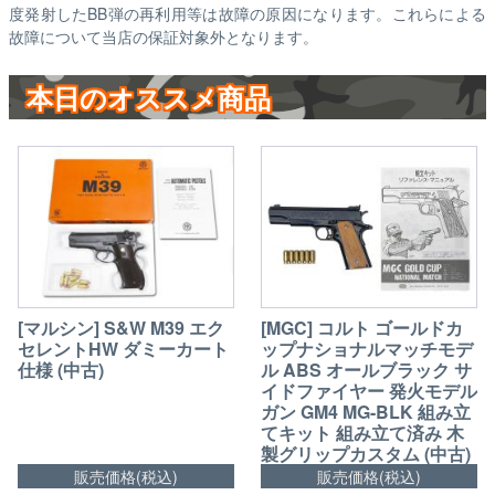
度発射したBB弾の再利用等は故障の原因になります。これらによる
故障について当店の保証対象外となります。
本日のオススメ商品
[マルシン] S&W M39 エク
[MGC] コルト ゴールドカ
セレントHW ダミーカート
ップナショナルマッチモデ
仕様 (中古)
ル ABS オールブラック サ
イドファイヤー 発火モデル
ガン GM4 MG-BLK 組み立
てキット 組み立て済み 木
製グリップカスタム (中古)
販売価格(税込)
販売価格(税込)