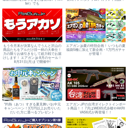
ter）でも
もう今月末が決算なんでうんと沢山の
エアガン.jp夏の特別企画！ いつもの夏
商品たちをアルだけ目一杯の大奉仕！
福袋5種に加えて新企画・1万円ガチャ
力の限りお値引きをして総力戦でお届
が登場！
けします！ エアガン.jp 8月のセール！
8月31日(月)まで開催中!
"灼熱（あつ）すぎる夏見舞い!お中元
エアガン.JPの台湾ダイレクトインポー
キャンペーン！3万円以上お売りいた
ト商品！！ 7月はWE65式歩槍やAKRI
だいた方に選べるプレゼント
VA56式が再登場！！