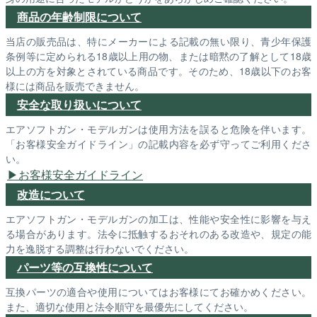
商品の年齢制限について
当店の販売品は、特にメーカーによる記載の無い限り、青少年保護
条例等に定められる18歳以上用の物、または暗黙の了解として18歳
以上の方を対象とされている商品です。そのため、18歳以下のお客
様には商品を販売できません。
安全な取り扱いについて
エアソフトガン・モデルガンは使用方法を誤ると危険を伴います。
「お客様安全ガイドライン」の記載内容を必ず守ってご利用くださ
い。
お客様安全ガイドライン
改造について
エアソフトガン・モデルガンの加工は、性能や安全性に影響を与え
る場合があります。法令に抵触するおそれのある改造や、規定の能
力を逸脱する調整は行わないでください。
パーツ等の互換性について
互換パーツの適合や使用についてはお客様にてお確かめください。
また、適切な使用と法令順守を最優先にしてください。