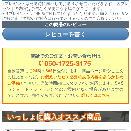
※プレゼントは発送時に同梱してお送りさせていただきます。各プレ
ゼントの内容は予告なく変更になる場合がございます。
※各プレゼントは1発送に対して1点ずつとなります。購入されたガン
の数に応じて増やす対応は行っておりませんのでご容赦ください。
この商品のレビュー
レビューを書く
電話でのご注文・お問い合わせは
050-1725-3175
自動音声にて
24
時間
365
日受付します。商品ページIDやご注文
の注文番号など、
お伝えいただく必要のある内容をあらかじめ
ご準備
ください。営業時間内にスタッフがご対応します。SMS
（ショートメッセージ）でのご案内となる場合がありますの
で、スマホ・携帯からおかけください。
詳しくはこちら
いっしょに購入オススメ商品