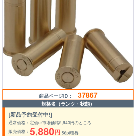
37867
商品ページID：
規格名（ランク・状態）
[新品予約受付中!]
通常価格
定価or市場価格5,940円のところ
5,880
円
販売価格
58pt獲得