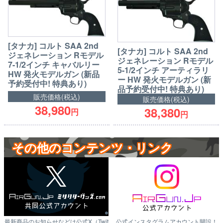
[タナカ] コルト SAA 2nd
[タナカ] コルト SAA 2nd
ジェネレーション Rモデル
ジェネレーション Rモデル
7-1/2インチ キャバルリー
5-1/2インチ アーティラリ
HW 発火モデルガン (新品
ー HW 発火モデルガン (新
予約受付中! 特典あり)
品予約受付中! 特典あり)
販売価格(税込)
販売価格(税込)
38,980
38,380
円
円
その他のコンテンツ・リンク
最新商品のお知らせなどは公式X（Twit
公式インスタグラムアカウント開設！