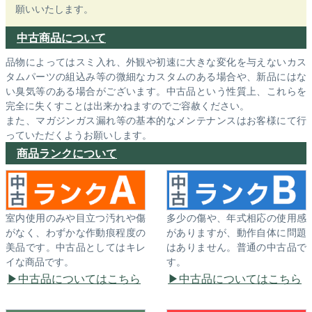
願いいたします。
中古商品について
品物によってはスミ入れ、外観や初速に大きな変化を与えないカス
タムパーツの組込み等の微細なカスタムのある場合や、新品にはな
い臭気等のある場合がございます。中古品という性質上、これらを
完全に失くすことは出来かねますのでご容赦ください。
また、マガジンガス漏れ等の基本的なメンテナンスはお客様にて行
っていただくようお願いします。
商品ランクについて
室内使用のみや目立つ汚れや傷
多少の傷や、年式相応の使用感
がなく、わずかな作動痕程度の
がありますが、動作自体に問題
美品です。中古品としてはキレ
はありません。普通の中古品で
イな商品です。
す。
中古品についてはこちら
中古品についてはこちら