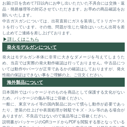
お届け日を含めて7日以内にお申し出いただいた不具合には交換・返
品・簡易修理等の対応させていただきます。お早めの商品確認をお
願いいたします。
中古ガスガンについては、出荷直前にガスを装填してトリガーテス
トを行っています。その他、問題が生じた場合はいったん出荷を差
し止めてご連絡を差し上げております。
詳しくはこちら
発火モデルガンについて
発火はモデルガン本体に非常に大きなダメージを与えてしまうた
め、当店では実際の発火動作確認は行っておりません。中古品につ
いては動作やパーツが正常であるかの確認はしておりますが、発火
性能の保証はできない事をご理解の上、ご注文ください。
海外製品について
日本国外ではパッケージそのものを商品として保護する文化がない
ため、パッケージの傷み等はご容赦ください。
一般に、東京マルイ等の国内製品に比べて慣らし動作が必要であっ
たり、塗装の仕上げや表面処理が雑駁でキズ・スレ等のある場合が
ありますが、不良品ではないので返品等はご容赦ください。
説明書がパッケージのQRコードからPDFを閲覧する形となっている