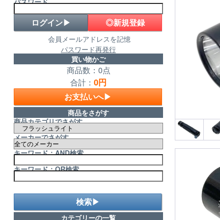
パスワード
◎新規登録
会員メールアドレスを記憶
パスワード再発行
買い物かご
商品数：0点
0円
合計：
お支払いへ▶
商品をさがす
商品カテゴリでさがす
メーカーでさがす
キーワード：AND検索
キーワード：OR検索
検索▶
カテゴリーの一覧