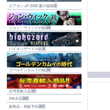
エアガン.JP 2026 夏の福袋
4
ジョン・ウィックの銃
20
バイオハザードの銃
8
ゴールデンカムイの銃
30
台湾直輸入品
47
SALE品
322
新商品・再販予約
271