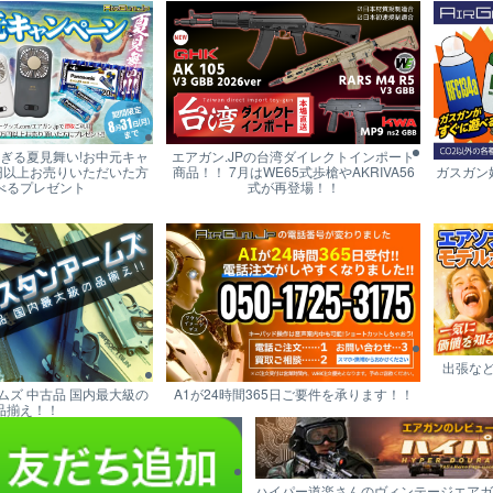
すぎる夏見舞い!お中元キャ
エアガン.JPの台湾ダイレクトインポート
円以上お売りいただいた方
商品！！ 7月はWE65式歩槍やAKRIVA56
ガスガン
べるプレゼント
式が再登場！！
出張な
ムズ 中古品 国内最大級の
A1が24時間365日ご要件を承ります！！
品揃え！！
ハイパー道楽さんのヴィンテージエアガ