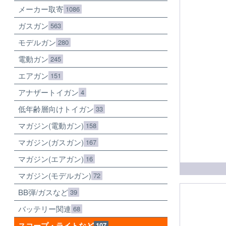
メーカー取寄
1086
ガスガン
563
モデルガン
280
電動ガン
245
エアガン
151
アナザートイガン
4
低年齢層向けトイガン
33
マガジン(電動ガン)
158
マガジン(ガスガン)
167
マガジン(エアガン)
16
マガジン(モデルガン)
72
BB弾/ガスなど
39
バッテリー関連
68
スコープ・ライトなど
107