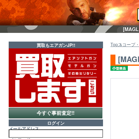
[MAG
Top
スコープ
買取もエアガンJP!!
[MAG
今すぐ事前査定!!
ログイン
メールアドレス