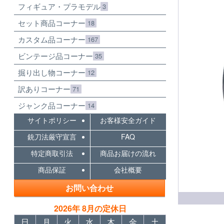
フィギュア・プラモデル
3
セット商品コーナー
18
カスタム品コーナー
167
ビンテージ品コーナー
35
掘り出し物コーナー
12
訳ありコーナー
71
ジャンク品コーナー
14
サイトポリシー
お客様安全ガイド
銃刀法厳守宣言
FAQ
特定商取引法
商品お届けの流れ
商品保証
会社概要
お問い合わせ
2026年 8月の定休日
日
月
火
水
木
金
土