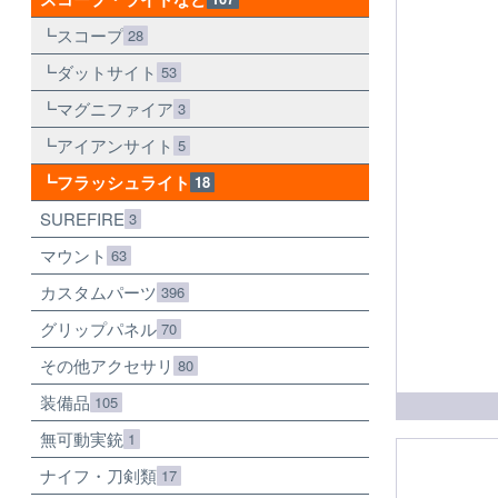
スコープ
28
ダットサイト
53
マグニファイア
3
アイアンサイト
5
フラッシュライト
18
SUREFIRE
3
マウント
63
カスタムパーツ
396
グリップパネル
70
その他アクセサリ
80
装備品
105
無可動実銃
1
ナイフ・刀剣類
17