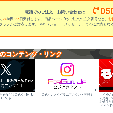
05
電話でのご注文・お問い合わせは
て
24
時間
365
日受付します。商品ページIDやご注文の注文番号など、
お
タッフがご対応します。SMS（ショートメッセージ）でのご案内とな
のコンテンツ・リンク
せなどは公式X（Twitte
公式インスタグラムアカウント開設！
もう今月
r）でも
たちをア
お値引き
アガン.j