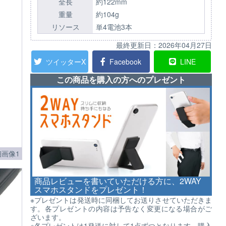
全長
約122mm
重量
約104g
リソース
単4電池3本
最終更新日：
2026年04月27日
ツイッターX
Facebook
LINE
この商品を購入の方へのプレゼント
画像1
商品レビューを書いていただける方に、2WAY
スマホスタンドをプレゼント！
※プレゼントは発送時に同梱してお送りさせていただきま
す。各プレゼントの内容は予告なく変更になる場合がご
ざいます。
※各プレゼントは1発送に対して1点ずつとなります。購入