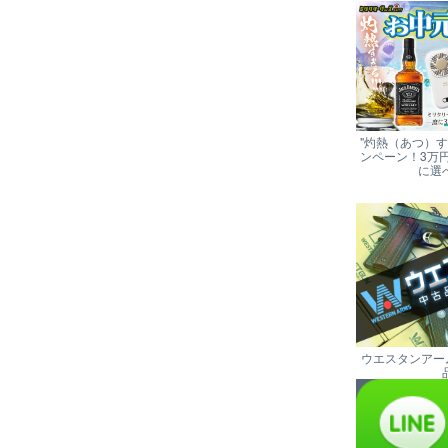
"灼熱（あつ）
ンペーン！3万
に選
ウエスタンアー