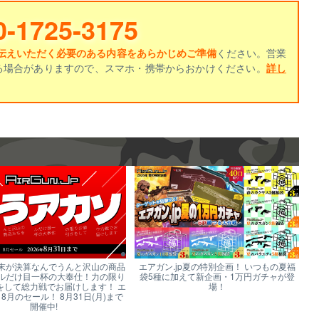
0-1725-3175
伝えいただく必要のある内容をあらかじめご準備
ください。営業
る場合がありますので、スマホ・携帯からおかけください。
詳し
末が決算なんでうんと沢山の商品
エアガン.jp夏の特別企画！ いつもの夏福
ルだけ目一杯の大奉仕！力の限り
袋5種に加えて新企画・1万円ガチャが登
をして総力戦でお届けします！ エ
場！
p 8月のセール！ 8月31日(月)まで
開催中!