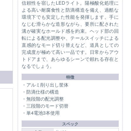
信頼性を宿したLEDライト。陽極酸化処理に
よる高い耐腐食性と防滴構造を備え、過酷な
環境下でも安定した性能を発揮します。手に
なじむ滑らかな造形ながら、要所に配された
溝が確実なホールド感を約束。ヘッド部の回
転による配光調整や、テールスイッチによる
直感的なモード切り替えなど、道具としての
完成度が極めて高い一品です。日常からアウ
トドアまで、あらゆるシーンで頼れる存在と
なるでしょう。
特徴
・アルミ削り出し筐体
・防滴仕様の構造
・無段階の配光調整
・三段階のモード切替
・単4電池3本使用
スペック