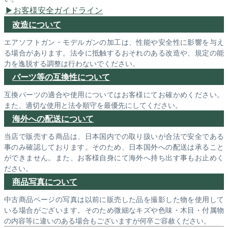
お客様安全ガイドライン
改造について
エアソフトガン・モデルガンの加工は、性能や安全性に影響を与え
る場合があります。法令に抵触するおそれのある改造や、規定の能
力を逸脱する調整は行わないでください。
パーツ等の互換性について
互換パーツの適合や使用についてはお客様にてお確かめください。
また、適切な使用と法令順守を最優先にしてください。
海外への配送について
当店で販売する商品は、日本国内での取り扱いが合法で安全である
事のみ確認しております。そのため、日本国外への配送は承ること
ができません。また、お客様自身にて海外へ持ち出す事もお止めく
ださい。
商品写真について
中古商品ページの写真は以前に販売した品を撮影した物を使用して
いる場合がございます。そのため微細なキズや色味・木目・付属物
の内容等に違いのある場合もございますが何卒ご容赦ください。