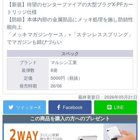
【新規】待望のセンターファイアの大型プラグX-PFカー
トリッジ仕様
【防錆】本体内部の金属部品にメッキ処理を施し防錆性
能向上
「メッキマガジンケース」+「ステンレススプリング」
でマガジンも錆びづらい
スペック
ブランド
マルシン工業
装弾数
8発
定価
5000円（税抜）
発売時期
26/06
最終更新日：
2026年05月21日
ツイッターX
Facebook
LINE
この商品を購入の方へのプレゼント