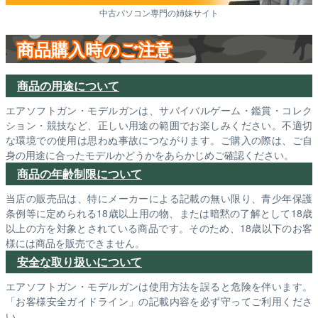
中古パソコン専門の姉妹サイト
商品購入時のご注意
商品の用途について
エアソフトガン・モデルガンは、サバイバルゲーム・鑑賞・コレク
ション・競技など、正しい用途の範囲でお楽しみください。不適切
な環境での使用は思わぬ事故につながります。ご購入の際は、ご自
身の用途に合ったモデルかどうかをあらかじめご確認ください。
商品の年齢制限について
当店の販売品は、特にメーカーによる記載の無い限り、青少年保護
条例等に定められる18歳以上用の物、または暗黙の了解として18歳
以上の方を対象とされている商品です。そのため、18歳以下のお客
様には商品を販売できません。
安全な取り扱いについて
エアソフトガン・モデルガンは使用方法を誤ると危険を伴います。
「お客様安全ガイドライン」の記載内容を必ず守ってご利用くださ
い。