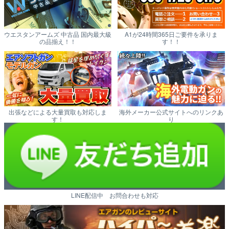
ウエスタンアームズ 中古品 国内最大級
A1が24時間365日ご要件を承りま
の品揃え！！
す！！
出張などによる大量買取も対応しま
海外メーカー公式サイトへのリンクあ
す！
り
LINE配信中 お問合わせも対応