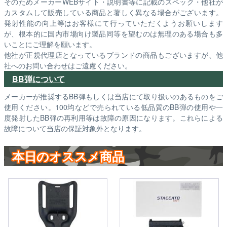
そのためメーカーWEBサイト・説明書等に記載のスペック・他社が
カスタムして販売している商品と著しく異なる場合がございます。
発射性能の向上等はお客様にて行っていただくようお願いします
が、根本的に国内市場向け製品同等を望むのは無理のある場合も多
いことにご理解を願います。
他社が正規代理店となっているブランドの商品もございますが、他
社へのお問い合わせはご遠慮ください。
BB弾について
メーカーが推奨するBB弾もしくは当店にて取り扱いのあるものをご
使用ください。100均などで売られている低品質のBB弾の使用や一
度発射したBB弾の再利用等は故障の原因になります。これらによる
故障について当店の保証対象外となります。
本日のオススメ商品