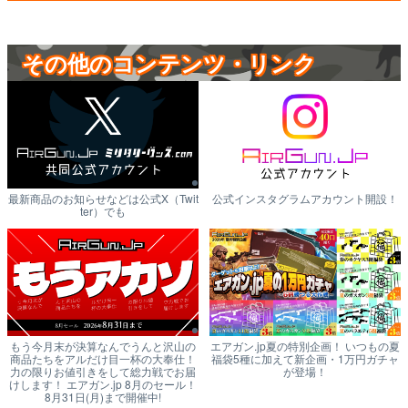
その他のコンテンツ・リンク
最新商品のお知らせなどは公式X（Twit
公式インスタグラムアカウント開設！
ter）でも
もう今月末が決算なんでうんと沢山の
エアガン.jp夏の特別企画！ いつもの夏
商品たちをアルだけ目一杯の大奉仕！
福袋5種に加えて新企画・1万円ガチャ
力の限りお値引きをして総力戦でお届
が登場！
けします！ エアガン.jp 8月のセール！
8月31日(月)まで開催中!