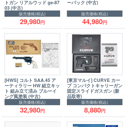
トガン リアルウッド ge-87
ーバック (中古)
03 (中古)
販売価格(税込)
販売価格(税込)
29,980
44,980
円
円
[HWS] コルト SAA.45 ア
[東京マルイ] CURVE カー
ーティラリー HW 組立キッ
ブ コンパクトキャリーガン
ト 組み立て済み ブルーイ
固定スライドガスガン (新
ング風塗装 (中古)
品取寄)
販売価格(税込)
販売価格(税込)
32,980
8,880
円
円