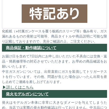
化粧紙（※付属ガンケースを覆う板紙のスリーブ等）傷み有り、ガス
漏れあるものの発射は可能等、商品タイトルや商品説明に可能な限
り記載しておりますので、充分ご確認の上、ご注文ください。
商品保証・動作確認について
お届け日を含めて7日以内にお申し出いただいた不具合には交換・返
品・簡易修理等の対応させていただきます。お早めの商品確認をお
願いいたします。
中古ガスガンについては、出荷直前にガスを装填してトリガーテス
トを行っています。その他、問題が生じた場合はいったん出荷を差
し止めてご連絡を差し上げております。
詳しくはこちら
発火モデルガンについて
発火はモデルガン本体に非常に大きなダメージを与えてしまうた
め、当店では実際の発火動作確認は行っておりません。中古品につ