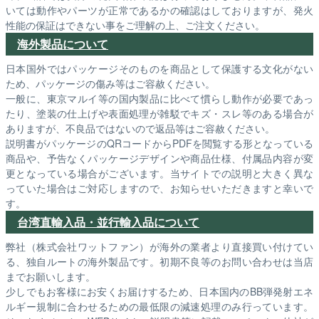
いては動作やパーツが正常であるかの確認はしておりますが、発火
性能の保証はできない事をご理解の上、ご注文ください。
海外製品について
日本国外ではパッケージそのものを商品として保護する文化がない
ため、パッケージの傷み等はご容赦ください。
一般に、東京マルイ等の国内製品に比べて慣らし動作が必要であっ
たり、塗装の仕上げや表面処理が雑駁でキズ・スレ等のある場合が
ありますが、不良品ではないので返品等はご容赦ください。
説明書がパッケージのQRコードからPDFを閲覧する形となっている
商品や、予告なくパッケージデザインや商品仕様、付属品内容が変
更となっている場合がございます。当サイトでの説明と大きく異な
っていた場合はご対応しますので、お知らせいただきますと幸いで
す。
台湾直輸入品・並行輸入品について
弊社（株式会社ワットファン）が海外の業者より直接買い付けてい
る、独自ルートの海外製品です。初期不良等のお問い合わせは当店
までお願いします。
少しでもお客様にお安くお届けするため、日本国内のBB弾発射エネ
ルギー規制に合わせるための最低限の減速処理のみ行っています。