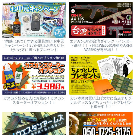
"灼熱（あつ）すぎる夏見舞い!お中元
エアガン.JPの台湾ダイレクトインポー
キャンペーン！3万円以上お売りいた
ト商品！！ 7月はWE65式歩槍やAKRI
だいた方に選べるプレゼント
VA56式が再登場！！
ガスガン始める人にお薦め！ガスガン
ガン本体お買い上げの方に当店オリジ
スターターオプション！！
ナルグッズなどちょっとしたプレゼン
ト進呈中！！