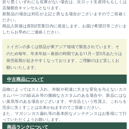
折り悪くいずれにも在庫がない場合は、次ロット生産待ちもしくは
店舗都合キャンセルとなります。
新製品の場合は対応が上記と異なる場合がございますのでご容赦く
ださい。
商品入荷後は原則2営業日内に発送します。お届け希望日等ございま
したらお早めにご連絡ください。
トイガンの多くは部品が東アジア地域で製造されています。そ
のため毎年、年末年始～春節の時期である11月～翌3月あたりは
発売延期が起きやすくなっております。ご理解のほど宜しくお
願いいたします。
中古商品について
品物によってはスミ入れ、外観や初速に大きな変化を与えないカス
タムパーツの組込み等の微細なカスタムのある場合や、新品にはな
い臭気等のある場合がございます。中古品という性質上、これらを
完全に失くすことは出来かねますのでご容赦ください。
また、マガジンガス漏れ等の基本的なメンテナンスはお客様にて行
っていただくようお願いします。
商品ランクについて