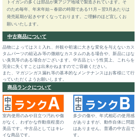
トイガンの多くは部品が東アジア地域で製造されています。そ
のため毎年、年末年始～春節の時期である11月～翌3月あたりは
発売延期が起きやすくなっております。ご理解のほど宜しくお
願いいたします。
中古商品について
品物によってはスミ入れ、外観や初速に大きな変化を与えないカス
タムパーツの組込み等の微細なカスタムのある場合や、新品にはな
い臭気等のある場合がございます。中古品という性質上、これらを
完全に失くすことは出来かねますのでご容赦ください。
また、マガジンガス漏れ等の基本的なメンテナンスはお客様にて行
っていただくようお願いします。
商品ランクについて
室内使用のみや目立つ汚れや傷
多少の傷や、年式相応の使用感
がなく、わずかな作動痕程度の
がありますが、動作自体に問題
美品です。中古品としてはキレ
はありません。普通の中古品で
イな商品です。
す。