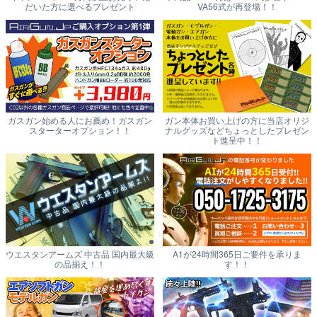
だいた方に選べるプレゼント
VA56式が再登場！！
ガスガン始める人にお薦め！ガスガン
ガン本体お買い上げの方に当店オリジ
スターターオプション！！
ナルグッズなどちょっとしたプレゼン
ト進呈中！！
ウエスタンアームズ 中古品 国内最大級
A1が24時間365日ご要件を承りま
の品揃え！！
す！！