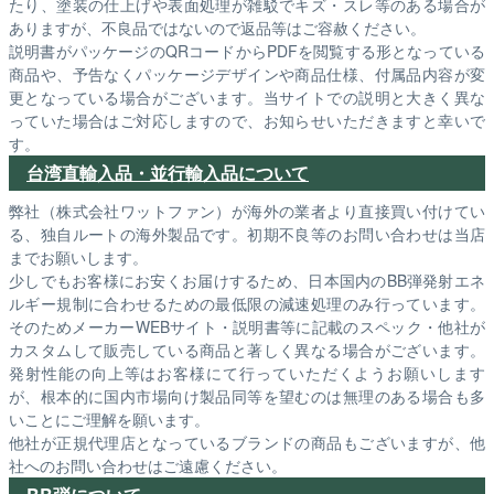
たり、塗装の仕上げや表面処理が雑駁でキズ・スレ等のある場合が
ありますが、不良品ではないので返品等はご容赦ください。
説明書がパッケージのQRコードからPDFを閲覧する形となっている
商品や、予告なくパッケージデザインや商品仕様、付属品内容が変
更となっている場合がございます。当サイトでの説明と大きく異な
っていた場合はご対応しますので、お知らせいただきますと幸いで
す。
台湾直輸入品・並行輸入品について
弊社（株式会社ワットファン）が海外の業者より直接買い付けてい
る、独自ルートの海外製品です。初期不良等のお問い合わせは当店
までお願いします。
少しでもお客様にお安くお届けするため、日本国内のBB弾発射エネ
ルギー規制に合わせるための最低限の減速処理のみ行っています。
そのためメーカーWEBサイト・説明書等に記載のスペック・他社が
カスタムして販売している商品と著しく異なる場合がございます。
発射性能の向上等はお客様にて行っていただくようお願いします
が、根本的に国内市場向け製品同等を望むのは無理のある場合も多
いことにご理解を願います。
他社が正規代理店となっているブランドの商品もございますが、他
社へのお問い合わせはご遠慮ください。