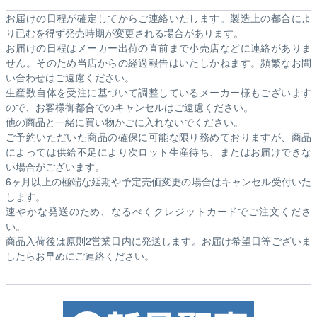
お届けの日程が確定してからご連絡いたします。製造上の都合によ
り已むを得ず発売時期が変更される場合があります。
お届けの日程はメーカー出荷の直前まで小売店などに連絡がありま
せん。そのため
当店からの経過報告はいたしかねます。
頻繁なお問
い合わせはご遠慮ください。
生産数自体を受注に基づいて調整しているメーカー様もございます
ので、お客様御都合でのキャンセルはご遠慮ください。
他の商品と一緒に買い物かごに入れないでください。
ご予約いただいた商品の確保に可能な限り務めておりますが、商品
によっては供給不足により次ロット生産待ち、またはお届けできな
い場合がございます。
6ヶ月以上の極端な延期や予定売価変更の場合はキャンセル受付いた
します。
速やかな発送のため、なるべくクレジットカードでご注文くださ
い。
商品入荷後は原則2営業日内に発送します。お届け希望日等ございま
したらお早めにご連絡ください。