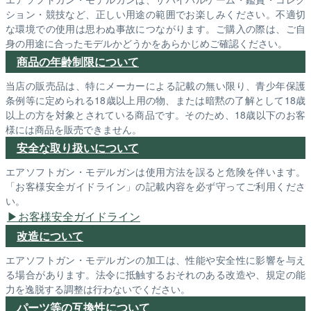
ション・競技など、正しい用途の範囲でお楽しみください。不適切
な環境での使用は思わぬ事故につながります。ご購入の際は、ご自
身の用途に合ったモデルかどうかをあらかじめご確認ください。
商品の年齢制限について
当店の販売品は、特にメーカーによる記載の無い限り、青少年保護
条例等に定められる18歳以上用の物、または暗黙の了解として18歳
以上の方を対象とされている商品です。そのため、18歳以下のお客
様には商品を販売できません。
安全な取り扱いについて
エアソフトガン・モデルガンは使用方法を誤ると危険を伴います。
「お客様安全ガイドライン」の記載内容を必ず守ってご利用くださ
い。
お客様安全ガイドライン
改造について
エアソフトガン・モデルガンの加工は、性能や安全性に影響を与え
る場合があります。法令に抵触するおそれのある改造や、規定の能
力を逸脱する調整は行わないでください。
パーツ等の互換性について