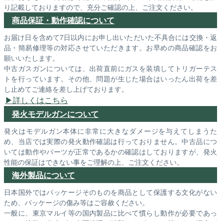
り記載しておりますので、充分ご確認の上、ご注文ください。
商品保証・動作確認について
お届け日を含めて7日以内にお申し出いただいた不具合には交換・返
品・簡易修理等の対応させていただきます。お早めの商品確認をお
願いいたします。
中古ガスガンについては、出荷直前にガスを装填してトリガーテス
トを行っています。その他、問題が生じた場合はいったん出荷を差
し止めてご連絡を差し上げております。
詳しくはこちら
発火モデルガンについて
発火はモデルガン本体に非常に大きなダメージを与えてしまうた
め、当店では実際の発火動作確認は行っておりません。中古品につ
いては動作やパーツが正常であるかの確認はしておりますが、発火
性能の保証はできない事をご理解の上、ご注文ください。
海外製品について
日本国外ではパッケージそのものを商品として保護する文化がない
ため、パッケージの傷み等はご容赦ください。
一般に、東京マルイ等の国内製品に比べて慣らし動作が必要であっ