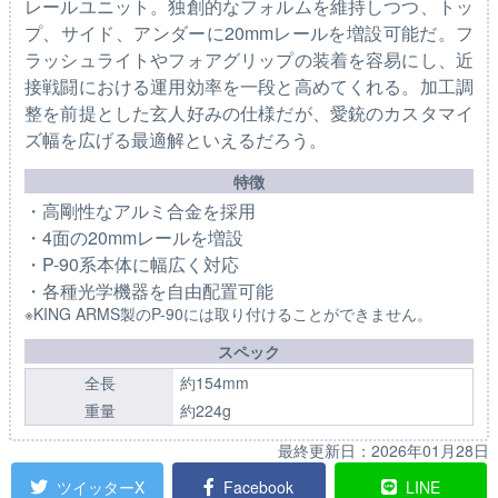
レールユニット。独創的なフォルムを維持しつつ、トッ
プ、サイド、アンダーに20mmレールを増設可能だ。フ
ラッシュライトやフォアグリップの装着を容易にし、近
接戦闘における運用効率を一段と高めてくれる。加工調
整を前提とした玄人好みの仕様だが、愛銃のカスタマイ
ズ幅を広げる最適解といえるだろう。
特徴
・高剛性なアルミ合金を採用
・4面の20mmレールを増設
・P-90系本体に幅広く対応
・各種光学機器を自由配置可能
※KING ARMS製のP-90には取り付けることができません。
スペック
全長
約154mm
重量
約224g
最終更新日：
2026年01月28日
ツイッターX
Facebook
LINE