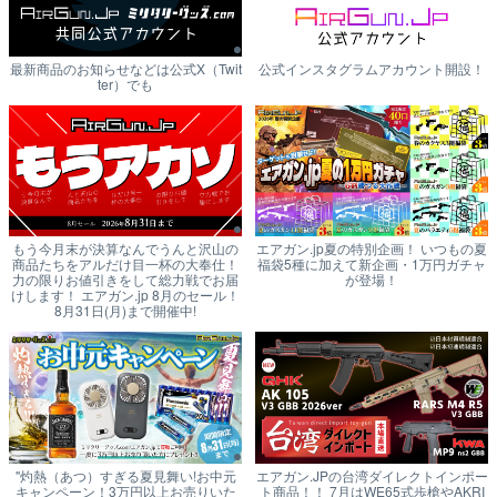
最新商品のお知らせなどは公式X（Twit
公式インスタグラムアカウント開設！
ter）でも
もう今月末が決算なんでうんと沢山の
エアガン.jp夏の特別企画！ いつもの夏
商品たちをアルだけ目一杯の大奉仕！
福袋5種に加えて新企画・1万円ガチャ
力の限りお値引きをして総力戦でお届
が登場！
けします！ エアガン.jp 8月のセール！
8月31日(月)まで開催中!
"灼熱（あつ）すぎる夏見舞い!お中元
エアガン.JPの台湾ダイレクトインポー
キャンペーン！3万円以上お売りいた
ト商品！！ 7月はWE65式歩槍やAKRI