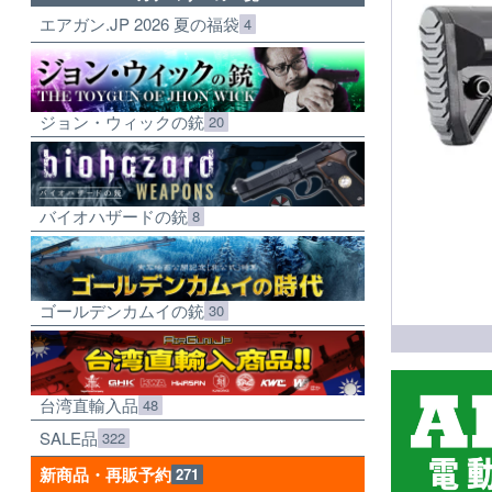
エアガン.JP 2026 夏の福袋
4
ジョン・ウィックの銃
20
バイオハザードの銃
8
ゴールデンカムイの銃
30
台湾直輸入品
48
SALE品
322
新商品・再販予約
271