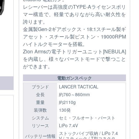
レシーバーは高強度のTYPE-Aライセンスポリ
マー構造で、軽量でありながら高い耐久性を
誇ります。
金属製Gen-2ギアボックス・18:1スチール製ギ
アセット・スチール製ピストン・19000RPM
ハイトルクモーターを搭載。
Zion Armsの電子トリガーユニット[NEBULA]
を内蔵し、様々なバーストモードで撃つこと
ができます。
電動ガンスペック
ブランド
LANCER TACTICAL
全長
約760～860mm
重量
約2110g
装弾数
130発
システム
セミ・フルオート・バースト
リソース
LiPo 7.4V
ストックパイプ収納 / LiPo 7.4
バッテリー情報
V / スティック / T型コネクタ