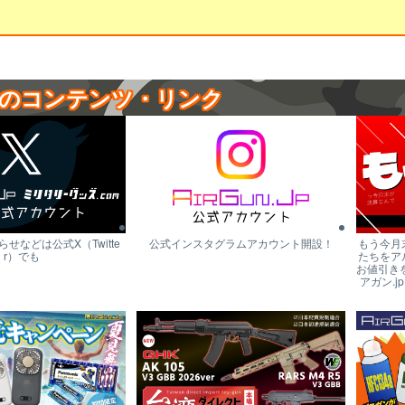
のコンテンツ・リンク
せなどは公式X（Twitte
公式インスタグラムアカウント開設！
もう今月
r）でも
たちをア
お値引き
アガン.j