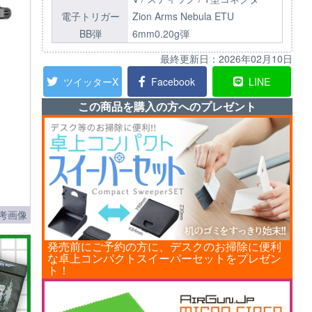
電子トリガー
Zion Arms Nebula ETU
BB弾
6mm0.20g弾
最終更新日：
2026年02月10日
ツイッターX
Facebook
LINE
この商品を購入の方へのプレゼント
考画像
発売前にご予約の方に、デスクのお掃除に便利
な卓上コンパクトスイーパーセットをプレゼン
ト！