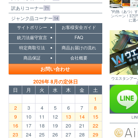
訳ありコーナー
71
"灼熱（あつ）
ンペーン！3万
ジャンク品コーナー
14
に選
サイトポリシー
お客様安全ガイド
銃刀法厳守宣言
FAQ
特定商取引法
商品お届けの流れ
商品保証
会社概要
お問い合わせ
ウエスタンアー
2026年 8月の定休日
日
月
火
水
木
金
土
1
2
3
4
5
6
7
8
9
10
11
12
13
14
15
LI
16
17
18
19
20
21
22
23
24
25
26
27
28
29