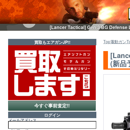
[Lancer Tactical] Gen 3 BG 
Top
電動ガン
T
買取もエアガンJP!!
[Lanc
(新品
今すぐ事前査定!!
ログイン
メールアドレス