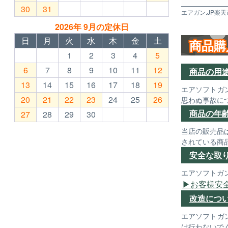
30
31
エアガン.JP楽天
2026年 9月の定休日
日
月
火
水
木
金
土
商品購
1
2
3
4
5
6
7
8
9
10
11
12
商品の用
13
14
15
16
17
18
19
エアソフトガ
20
21
22
23
24
25
26
思わぬ事故に
商品の年
27
28
29
30
当店の販売品
されている商
安全な取
エアソフトガ
お客様安
改造につ
エアソフトガ
は行わないで