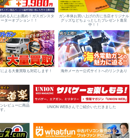
始める人にお薦め！ガスガンスタ
ガン本体お買い上げの方に当店オリジナル
ーターオプション！！
グッズなどちょっとしたプレゼント進呈
中！！
どによる大量買取も対応します！
海外メーカー公式サイトへのリンクあり
ンレビューに商品
UNION WEBさんでご紹介いただきました
す。