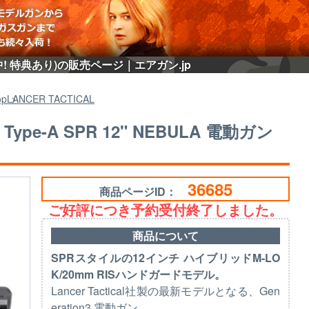
新品予約受付中! 特典あり)の販売ページ｜エアガン.jp
op
LANCER TACTICAL
nsed Type-A SPR 12" NEBULA 電動ガン
36685
商品ページID：
ご好評につき予約受付終了しました。
商品について
SPRスタイルの12インチ ハイブリッドM-LO
K/20mm RISハンドガードモデル。
Lancer Tactical社製の最新モデルとなる、Gen
eration3 電動ガン。