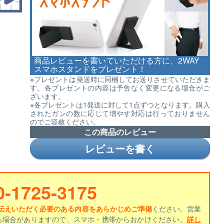
商品レビューを書いていただける方に、2WAY
スマホスタンドをプレゼント！
※プレゼントは発送時に同梱してお送りさせていただきま
す。各プレゼントの内容は予告なく変更になる場合がご
ざいます。
※各プレゼントは1発送に対して1点ずつとなります。購入
されたガンの数に応じて増やす対応は行っておりません
のでご容赦ください。
この商品のレビュー
レビューを書く
0-1725-3175
伝えいただく必要のある内容をあらかじめご準備
ください。営業
る場合がありますので、スマホ・携帯からおかけください。
詳し