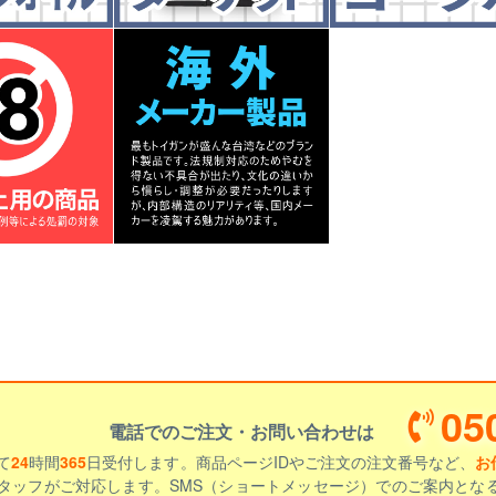
05
電話でのご注文・お問い合わせは
て
24
時間
365
日受付します。商品ページIDやご注文の注文番号など、
お
タッフがご対応します。SMS（ショートメッセージ）でのご案内とな