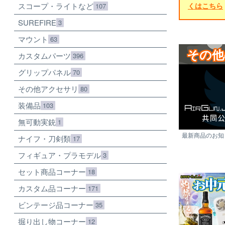
スコープ・ライトなど
くはこちら
107
SUREFIRE
3
マウント
63
その他
カスタムパーツ
396
グリップパネル
70
その他アクセサリ
80
装備品
103
無可動実銃
1
最新商品のお知ら
ナイフ・刀剣類
17
フィギュア・プラモデル
3
セット商品コーナー
18
カスタム品コーナー
171
ビンテージ品コーナー
35
掘り出し物コーナー
12