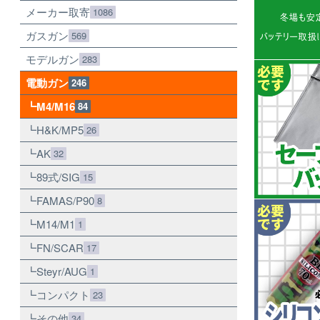
メーカー取寄
1086
ガスガン
569
モデルガン
283
電動ガン
246
M4/M16
84
H&K/MP5
26
AK
32
89式/SIG
15
FAMAS/P90
8
M14/M1
1
FN/SCAR
17
Steyr/AUG
1
コンパクト
23
その他
34