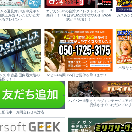
すぎる夏見舞い!お中元キャ
エアガン.JPの台湾ダイレクトインポート
円以上お売りいただいた方
商品！！ 7月はWE65式歩槍やAKRIVA56
ガスガン
べるプレゼント
式が再登場！！
出張な
ムズ 中古品 国内最大級の
A1が24時間365日ご要件を承ります！！
品揃え！！
ハイパー道楽さんのヴィンテージエアガ
提供させていただいていま
NE配信中 お問合わせも対応