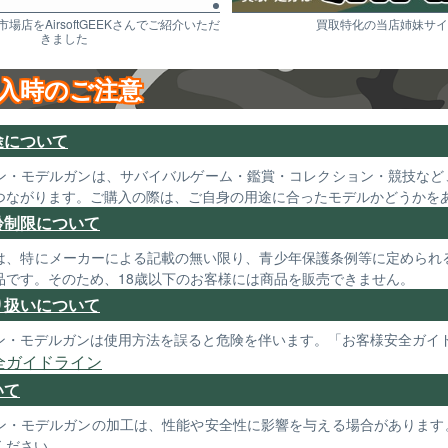
市場店をAirsoftGEEKさんでご紹介いただ
買取特化の当店姉妹サイ
きました
入時のご注意
途について
ン・モデルガンは、サバイバルゲーム・鑑賞・コレクション・競技など
つながります。ご購入の際は、ご自身の用途に合ったモデルかどうかを
齢制限について
は、特にメーカーによる記載の無い限り、青少年保護条例等に定められる
品です。そのため、18歳以下のお客様には商品を販売できません。
り扱いについて
ン・モデルガンは使用方法を誤ると危険を伴います。「お客様安全ガイ
全ガイドライン
いて
ン・モデルガンの加工は、性能や安全性に影響を与える場合があります
ください。