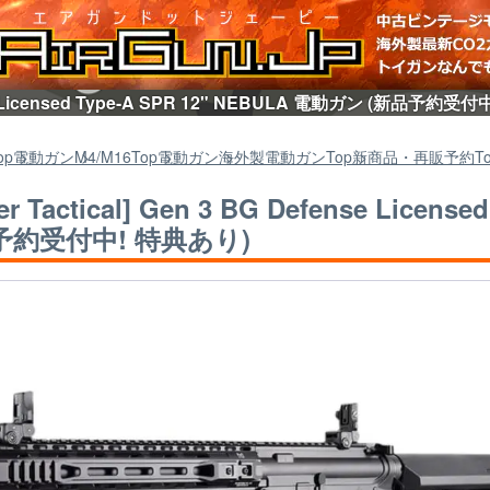
Defense Licensed Type-A SPR 12" NEBULA 電動ガン (
op
電動ガン
M4/M16
Top
電動ガン
海外製電動ガン
Top
新商品・再販予約
T
er Tactical] Gen 3 BG Defense Lice
予約受付中! 特典あり)