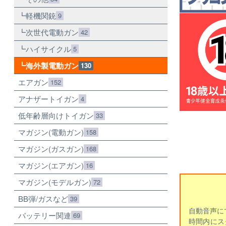
軽機関銃
9
次世代電動ガン
42
ハイサイクル
5
海外製電動ガン
130
エアガン
152
アナザートイガン
4
低年齢層向けトイガン
33
マガジン(電動ガン)
158
マガジン(ガスガン)
168
マガジン(エアガン)
16
マガジン(モデルガン)
72
BB弾/ガスなど
39
自動音声に
バッテリー関連
69
時間内にス