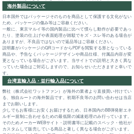
海外製品について
日本国外ではパッケージそのものを商品として保護する文化がない
ため、パッケージの傷み等はご容赦ください。
一般に、東京マルイ等の国内製品に比べて慣らし動作が必要であっ
たり、塗装の仕上げや表面処理が雑駁でキズ・スレ等のある場合が
ありますが、不良品ではないので返品等はご容赦ください。
説明書がパッケージのQRコードからPDFを閲覧する形となっている
商品や、予告なくパッケージデザインや商品仕様、付属品内容が変
更となっている場合がございます。当サイトでの説明と大きく異な
っていた場合はご対応しますので、お知らせいただきますと幸いで
す。
台湾直輸入品・並行輸入品について
弊社（株式会社ワットファン）が海外の業者より直接買い付けてい
る、独自ルートの海外製品です。初期不良等のお問い合わせは当店
までお願いします。
少しでもお客様にお安くお届けするため、日本国内のBB弾発射エネ
ルギー規制に合わせるための最低限の減速処理のみ行っています。
そのためメーカーWEBサイト・説明書等に記載のスペック・他社が
カスタムして販売している商品と著しく異なる場合がございます。