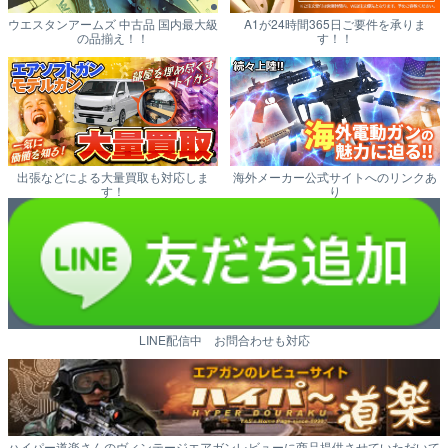
ウエスタンアームズ 中古品 国内最大級
A1が24時間365日ご要件を承りま
の品揃え！！
す！！
出張などによる大量買取も対応しま
海外メーカー公式サイトへのリンクあ
す！
り
LINE配信中 お問合わせも対応
ハイパー道楽さんのヴィンテージエアガンレビューに商品提供させていただいて