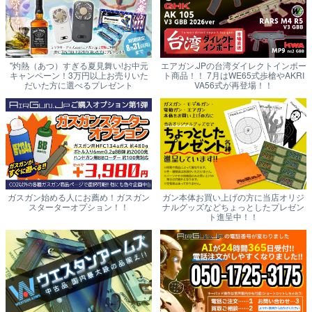
"灼熱（あつ）すぎる夏見舞い!お中元
エアガン.JPの台湾ダイレクトインポー
キャンペーン！3万円以上お売りいた
ト商品！！ 7月はWE65式歩槍やAKRI
だいた方に選べるプレゼント
VA56式が再登場！！
ガスガン始める人にお薦め！ガスガン
ガン本体お買い上げの方に当店オリジ
スターターオプション！！
ナルグッズなどちょっとしたプレゼン
ト進呈中！！