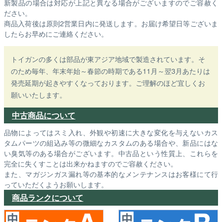
新製品の場合は対応が上記と異なる場合がございますのでご容赦く
ださい。
商品入荷後は原則2営業日内に発送します。お届け希望日等ございま
したらお早めにご連絡ください。
トイガンの多くは部品が東アジア地域で製造されています。そ
のため毎年、年末年始～春節の時期である11月～翌3月あたりは
発売延期が起きやすくなっております。ご理解のほど宜しくお
願いいたします。
中古商品について
品物によってはスミ入れ、外観や初速に大きな変化を与えないカス
タムパーツの組込み等の微細なカスタムのある場合や、新品にはな
い臭気等のある場合がございます。中古品という性質上、これらを
完全に失くすことは出来かねますのでご容赦ください。
また、マガジンガス漏れ等の基本的なメンテナンスはお客様にて行
っていただくようお願いします。
商品ランクについて