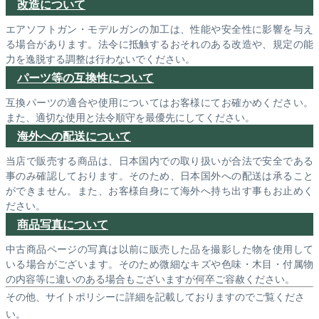
改造について
エアソフトガン・モデルガンの加工は、性能や安全性に影響を与え
る場合があります。法令に抵触するおそれのある改造や、規定の能
力を逸脱する調整は行わないでください。
パーツ等の互換性について
互換パーツの適合や使用についてはお客様にてお確かめください。
また、適切な使用と法令順守を最優先にしてください。
海外への配送について
当店で販売する商品は、日本国内での取り扱いが合法で安全である
事のみ確認しております。そのため、日本国外への配送は承ること
ができません。また、お客様自身にて海外へ持ち出す事もお止めく
ださい。
商品写真について
中古商品ページの写真は以前に販売した品を撮影した物を使用して
いる場合がございます。そのため微細なキズや色味・木目・付属物
の内容等に違いのある場合もございますが何卒ご容赦ください。
その他、サイトポリシーに詳細を記載しておりますのでご覧くださ
い。