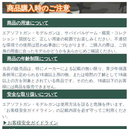
商品購入時のご注意
商品の用途について
エアソフトガン・モデルガンは、サバイバルゲーム・鑑賞・コレク
ション・競技など、正しい用途の範囲でお楽しみください。不適切
な環境での使用は思わぬ事故につながります。ご購入の際は、ご自
身の用途に合ったモデルかどうかをあらかじめご確認ください。
商品の年齢制限について
当店の販売品は、特にメーカーによる記載の無い限り、青少年保護
条例等に定められる18歳以上用の物、または暗黙の了解として18歳
以上の方を対象とされている商品です。そのため、18歳以下のお客
様には商品を販売できません。
安全な取り扱いについて
エアソフトガン・モデルガンは使用方法を誤ると危険を伴います。
「お客様安全ガイドライン」の記載内容を必ず守ってご利用くださ
い。
お客様安全ガイドライン