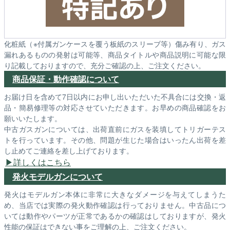
化粧紙（※付属ガンケースを覆う板紙のスリーブ等）傷み有り、ガス
漏れあるものの発射は可能等、商品タイトルや商品説明に可能な限
り記載しておりますので、充分ご確認の上、ご注文ください。
商品保証・動作確認について
お届け日を含めて7日以内にお申し出いただいた不具合には交換・返
品・簡易修理等の対応させていただきます。お早めの商品確認をお
願いいたします。
中古ガスガンについては、出荷直前にガスを装填してトリガーテス
トを行っています。その他、問題が生じた場合はいったん出荷を差
し止めてご連絡を差し上げております。
詳しくはこちら
発火モデルガンについて
発火はモデルガン本体に非常に大きなダメージを与えてしまうた
め、当店では実際の発火動作確認は行っておりません。中古品につ
いては動作やパーツが正常であるかの確認はしておりますが、発火
性能の保証はできない事をご理解の上、ご注文ください。