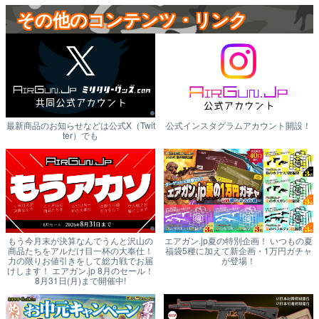
その他のコンテンツ・リンク
最新商品のお知らせなどは公式X（Twit
公式インスタグラムアカウント開設！
ter）でも
もう今月末が決算なんでうんと沢山の
エアガン.jp夏の特別企画！ いつもの夏
商品たちをアルだけ目一杯の大奉仕！
福袋5種に加えて新企画・1万円ガチャ
力の限りお値引きをして総力戦でお届
が登場！
けします！ エアガン.jp 8月のセール！
8月31日(月)まで開催中!