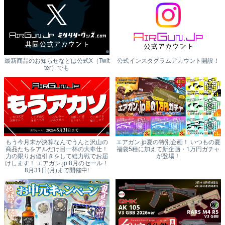
最新商品のお知らせなどは公式X（Twit
公式インスタグラムアカウント開設！
ter）でも
もう今月末が決算なんでうんと沢山の
エアガン.jp夏の特別企画！ いつもの夏
商品たちをアルだけ目一杯の大奉仕！
福袋5種に加えて新企画・1万円ガチャ
力の限りお値引きをして総力戦でお届
が登場！
けします！ エアガン.jp 8月のセール！
8月31日(月)まで開催中!