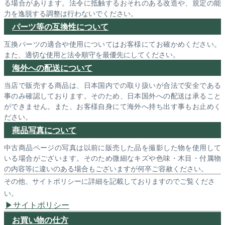
る場合があります。法令に抵触するおそれのある改造や、規定の能
力を逸脱する調整は行わないでください。
パーツ等の互換性について
互換パーツの適合や使用についてはお客様にてお確かめください。
また、適切な使用と法令順守を最優先にしてください。
海外への配送について
当店で販売する商品は、日本国内での取り扱いが合法で安全である
事のみ確認しております。そのため、日本国外への配送は承ること
ができません。また、お客様自身にて海外へ持ち出す事もお止めく
ださい。
商品写真について
中古商品ページの写真は以前に販売した品を撮影した物を使用して
いる場合がございます。そのため微細なキズや色味・木目・付属物
の内容等に違いのある場合もございますが何卒ご容赦ください。
その他、サイトポリシーに詳細を記載しておりますのでご覧くださ
い。
サイトポリシー
お買い物の仕方