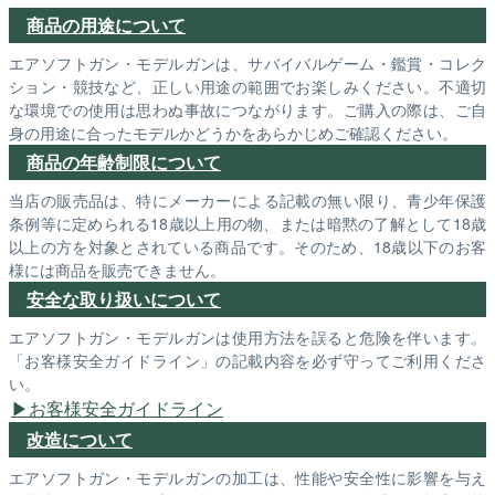
商品の用途について
エアソフトガン・モデルガンは、サバイバルゲーム・鑑賞・コレク
ション・競技など、正しい用途の範囲でお楽しみください。不適切
な環境での使用は思わぬ事故につながります。ご購入の際は、ご自
身の用途に合ったモデルかどうかをあらかじめご確認ください。
商品の年齢制限について
当店の販売品は、特にメーカーによる記載の無い限り、青少年保護
条例等に定められる18歳以上用の物、または暗黙の了解として18歳
以上の方を対象とされている商品です。そのため、18歳以下のお客
様には商品を販売できません。
安全な取り扱いについて
エアソフトガン・モデルガンは使用方法を誤ると危険を伴います。
「お客様安全ガイドライン」の記載内容を必ず守ってご利用くださ
い。
お客様安全ガイドライン
改造について
エアソフトガン・モデルガンの加工は、性能や安全性に影響を与え