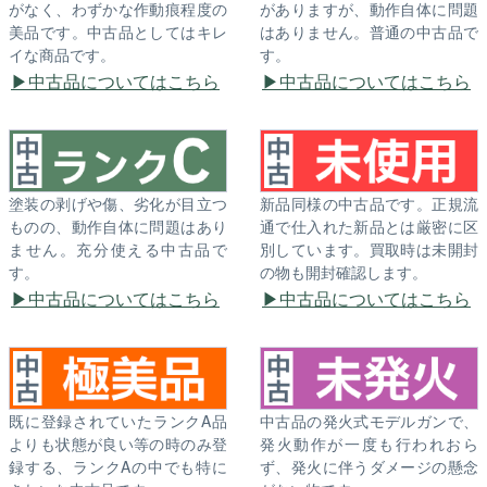
がなく、わずかな作動痕程度の
がありますが、動作自体に問題
美品です。中古品としてはキレ
はありません。普通の中古品で
イな商品です。
す。
中古品についてはこちら
中古品についてはこちら
塗装の剥げや傷、劣化が目立つ
新品同様の中古品です。正規流
ものの、動作自体に問題はあり
通で仕入れた新品とは厳密に区
ません。充分使える中古品で
別しています。買取時は未開封
す。
の物も開封確認します。
中古品についてはこちら
中古品についてはこちら
既に登録されていたランクA品
中古品の発火式モデルガンで、
よりも状態が良い等の時のみ登
発火動作が一度も行われおら
録する、ランクAの中でも特に
ず、発火に伴うダメージの懸念