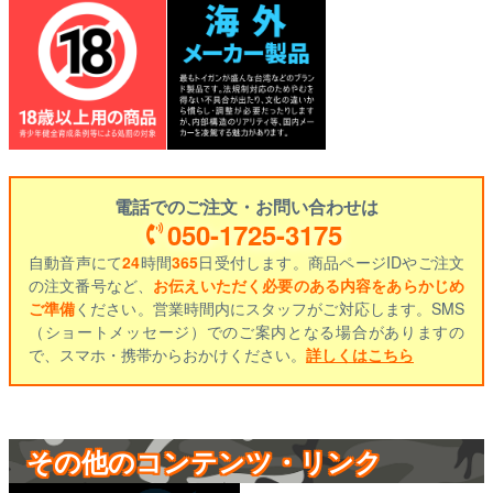
電話でのご注文・お問い合わせは
050-1725-3175
自動音声にて
24
時間
365
日受付します。商品ページIDやご注文
の注文番号など、
お伝えいただく必要のある内容をあらかじめ
ご準備
ください。営業時間内にスタッフがご対応します。SMS
（ショートメッセージ）でのご案内となる場合がありますの
で、スマホ・携帯からおかけください。
詳しくはこちら
その他のコンテンツ・リンク