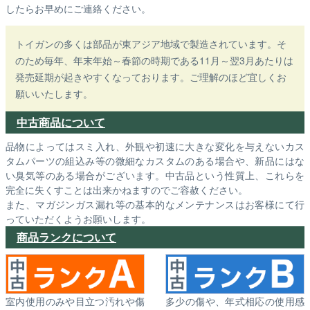
したらお早めにご連絡ください。
トイガンの多くは部品が東アジア地域で製造されています。そ
のため毎年、年末年始～春節の時期である11月～翌3月あたりは
発売延期が起きやすくなっております。ご理解のほど宜しくお
願いいたします。
中古商品について
品物によってはスミ入れ、外観や初速に大きな変化を与えないカス
タムパーツの組込み等の微細なカスタムのある場合や、新品にはな
い臭気等のある場合がございます。中古品という性質上、これらを
完全に失くすことは出来かねますのでご容赦ください。
また、マガジンガス漏れ等の基本的なメンテナンスはお客様にて行
っていただくようお願いします。
商品ランクについて
室内使用のみや目立つ汚れや傷
多少の傷や、年式相応の使用感