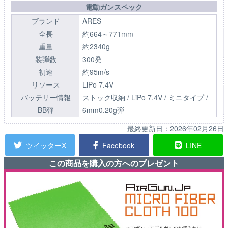
電動ガンスペック
ブランド
ARES
全長
約664～771mm
重量
約2340g
装弾数
300発
初速
約95m/s
リソース
LiPo 7.4V
バッテリー情報
ストック収納 / LiPo 7.4V / ミニタイプ /
BB弾
6mm0.20g弾
最終更新日：
2026年02月26日
ツイッターX
Facebook
LINE
この商品を購入の方へのプレゼント