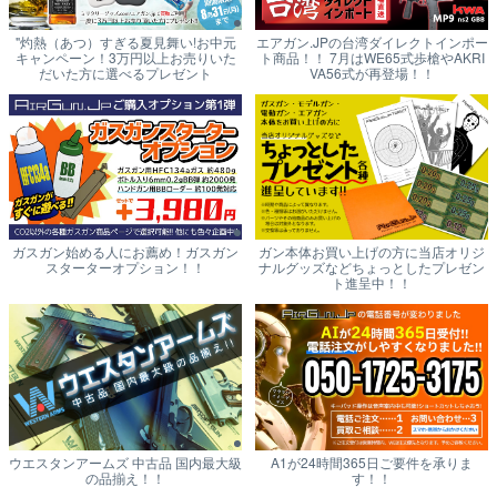
"灼熱（あつ）すぎる夏見舞い!お中元
エアガン.JPの台湾ダイレクトインポー
キャンペーン！3万円以上お売りいた
ト商品！！ 7月はWE65式歩槍やAKRI
だいた方に選べるプレゼント
VA56式が再登場！！
ガスガン始める人にお薦め！ガスガン
ガン本体お買い上げの方に当店オリジ
スターターオプション！！
ナルグッズなどちょっとしたプレゼン
ト進呈中！！
ウエスタンアームズ 中古品 国内最大級
A1が24時間365日ご要件を承りま
の品揃え！！
す！！