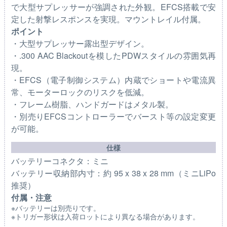
で大型サプレッサーが強調された外観。EFCS搭載で安
定した射撃レスポンスを実現。マウントレイル付属。
ポイント
・大型サプレッサー露出型デザイン。
・.300 AAC Blackoutを模したPDWスタイルの雰囲気再
現。
・EFCS（電子制御システム）内蔵でショートや電流異
常、モーターロックのリスクを低減。
・フレーム樹脂、ハンドガードはメタル製。
・別売りEFCSコントローラーでバースト等の設定変更
が可能。
仕様
バッテリーコネクタ：ミニ
バッテリー収納部内寸：約 95 x 38 x 28 mm（ミニLiPo
推奨）
付属・注意
※バッテリーは別売りです。
※トリガー形状は入荷ロットにより異なる場合があります。