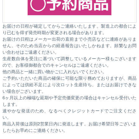
お届けの日程が確定してからご連絡いたします。製造上の都合によ
り已むを得ず発売時期が変更される場合があります。
お届けの日程はメーカー出荷の直前まで小売店などに連絡がありま
せん。そのため
当店からの経過報告はいたしかねます。
頻繁なお問
い合わせはご遠慮ください。
生産数自体を受注に基づいて調整しているメーカー様もございます
ので、お客様御都合でのキャンセルはご遠慮ください。
他の商品と一緒に買い物かごに入れないでください。
ご予約いただいた商品の確保に可能な限り務めておりますが、商品
によっては供給不足により次ロット生産待ち、またはお届けできな
い場合がございます。
6ヶ月以上の極端な延期や予定売価変更の場合はキャンセル受付いた
します。
速やかな発送のため、なるべくクレジットカードでご注文くださ
い。
商品入荷後は原則2営業日内に発送します。お届け希望日等ございま
したらお早めにご連絡ください。