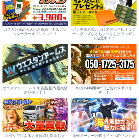
ガスガン始める人にお薦め！ガスガン
ガン本体お買い上げの方に当店オリジ
スターターオプション！！
ナルグッズなどちょっとしたプレゼン
ト進呈中！！
ウエスタンアームズ 中古品 国内最大級
A1が24時間365日ご要件を承りま
の品揃え！！
す！！
出張などによる大量買取も対応しま
海外メーカー公式サイトへのリンクあ