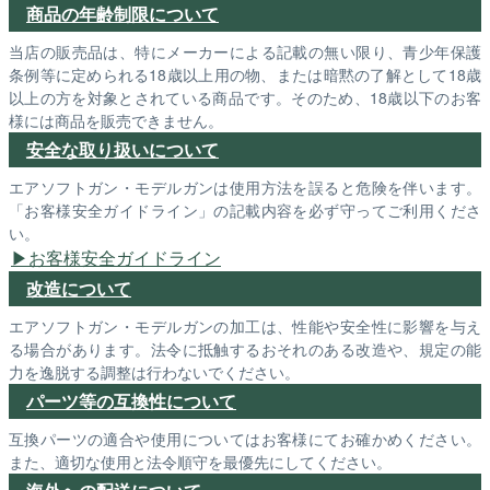
商品の年齢制限について
当店の販売品は、特にメーカーによる記載の無い限り、青少年保護
条例等に定められる18歳以上用の物、または暗黙の了解として18歳
以上の方を対象とされている商品です。そのため、18歳以下のお客
様には商品を販売できません。
安全な取り扱いについて
エアソフトガン・モデルガンは使用方法を誤ると危険を伴います。
「お客様安全ガイドライン」の記載内容を必ず守ってご利用くださ
い。
お客様安全ガイドライン
改造について
エアソフトガン・モデルガンの加工は、性能や安全性に影響を与え
る場合があります。法令に抵触するおそれのある改造や、規定の能
力を逸脱する調整は行わないでください。
パーツ等の互換性について
互換パーツの適合や使用についてはお客様にてお確かめください。
また、適切な使用と法令順守を最優先にしてください。