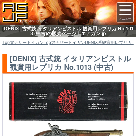
[DENIX] 古式銃 イタリアンピストル 観賞用レプリカ No.101
3 (中古)の販売ページ｜エアガン.jp
Top
アナザートイガン
Top
アナザートイガン
DENIX系観賞用レプリカ
T
[DENIX] 古式銃 イタリアンピストル
観賞用レプリカ No.1013 (中古)