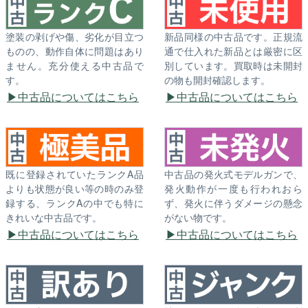
塗装の剥げや傷、劣化が目立つ
新品同様の中古品です。正規流
ものの、動作自体に問題はあり
通で仕入れた新品とは厳密に区
ません。充分使える中古品で
別しています。買取時は未開封
す。
の物も開封確認します。
中古品についてはこちら
中古品についてはこちら
既に登録されていたランクA品
中古品の発火式モデルガンで、
よりも状態が良い等の時のみ登
発火動作が一度も行われおら
録する、ランクAの中でも特に
ず、発火に伴うダメージの懸念
きれいな中古品です。
がない物です。
中古品についてはこちら
中古品についてはこちら