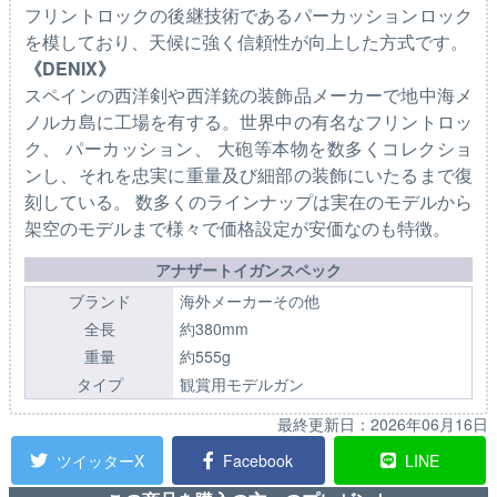
フリントロックの後継技術であるパーカッションロック
を模しており、天候に強く信頼性が向上した方式です。
《DENIX》
スペインの西洋剣や西洋銃の装飾品メーカーで地中海メ
ノルカ島に工場を有する。世界中の有名なフリントロッ
ク、 パーカッション、 大砲等本物を数多くコレクショ
ンし、それを忠実に重量及び細部の装飾にいたるまで復
刻している。 数多くのラインナップは実在のモデルから
架空のモデルまで様々で価格設定が安価なのも特徴。
アナザートイガンスペック
ブランド
海外メーカーその他
全長
約380mm
重量
約555g
タイプ
観賞用モデルガン
最終更新日：
2026年06月16日
ツイッターX
Facebook
LINE