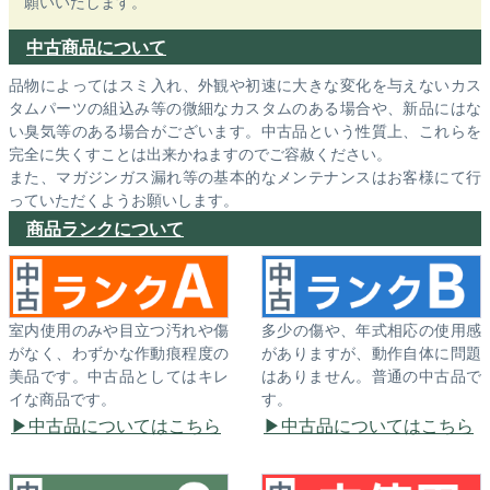
願いいたします。
中古商品について
品物によってはスミ入れ、外観や初速に大きな変化を与えないカス
タムパーツの組込み等の微細なカスタムのある場合や、新品にはな
い臭気等のある場合がございます。中古品という性質上、これらを
完全に失くすことは出来かねますのでご容赦ください。
また、マガジンガス漏れ等の基本的なメンテナンスはお客様にて行
っていただくようお願いします。
商品ランクについて
室内使用のみや目立つ汚れや傷
多少の傷や、年式相応の使用感
がなく、わずかな作動痕程度の
がありますが、動作自体に問題
美品です。中古品としてはキレ
はありません。普通の中古品で
イな商品です。
す。
中古品についてはこちら
中古品についてはこちら