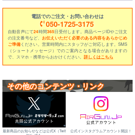
電話でのご注文・お問い合わせは
050-1725-3175
自動音声にて
24
時間
365
日受付します。商品ページIDやご注文
の注文番号など、
お伝えいただく必要のある内容をあらかじめ
ご準備
ください。営業時間内にスタッフがご対応します。SMS
（ショートメッセージ）でのご案内となる場合がありますの
で、スマホ・携帯からおかけください。
詳しくはこちら
その他のコンテンツ・リンク
最新商品のお知らせなどは公式X（Twit
公式インスタグラムアカウント開設！
ter）でも