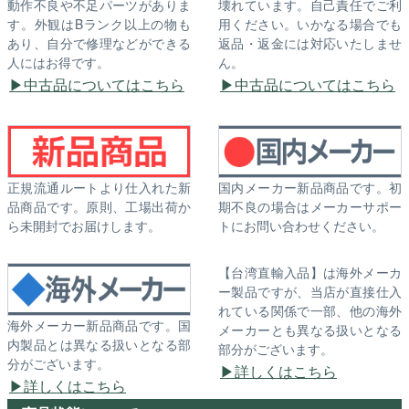
動作不良や不足パーツがありま
壊れています。自己責任でご利
す。外観はBランク以上の物も
用ください。いかなる場合でも
あり、自分で修理などができる
返品・返金には対応いたしませ
人にはお得です。
ん。
中古品についてはこちら
中古品についてはこちら
正規流通ルートより仕入れた新
国内メーカー新品商品です。初
品商品です。原則、工場出荷か
期不良の場合はメーカーサポー
ら未開封でお届けします。
トにお問い合わせください。
【台湾直輸入品】は海外メーカ
ー製品ですが、当店が直接仕入
れている関係で一部、他の海外
海外メーカー新品商品です。国
メーカーとも異なる扱いとなる
内製品とは異なる扱いとなる部
部分がございます。
分がございます。
詳しくはこちら
詳しくはこちら