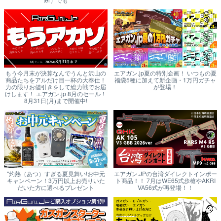
もう今月末が決算なんでうんと沢山の
エアガン.jp夏の特別企画！ いつもの夏
商品たちをアルだけ目一杯の大奉仕！
福袋5種に加えて新企画・1万円ガチャ
力の限りお値引きをして総力戦でお届
が登場！
けします！ エアガン.jp 8月のセール！
8月31日(月)まで開催中!
"灼熱（あつ）すぎる夏見舞い!お中元
エアガン.JPの台湾ダイレクトインポー
キャンペーン！3万円以上お売りいた
ト商品！！ 7月はWE65式歩槍やAKRI
だいた方に選べるプレゼント
VA56式が再登場！！