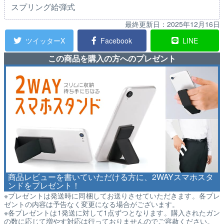
スプリング給弾式
最終更新日：
2025年12月16日
ツイッターX
Facebook
LINE
この商品を購入の方へのプレゼント
商品レビューを書いていただける方に、2WAYスマホスタ
ンドをプレゼント！
※プレゼントは発送時に同梱してお送りさせていただきます。各プレ
ゼントの内容は予告なく変更になる場合がございます。
※各プレゼントは1発送に対して1点ずつとなります。購入されたガン
の数に応じて増やす対応は行っておりませんのでご容赦ください。