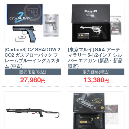
[Carbon8] CZ SHADOW 2
[東京マルイ] SAA アーテ
CO2 ガスブローバック フ
ィラリー 5-1/2インチ シル
レームブルーイングカスタ
バー エアガン (新品～新品
ム (中古)
取寄)
販売価格(税込)
販売価格(税込)
27,980
13,380
円
円