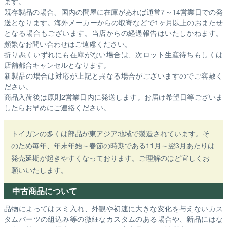
ます。
既存製品の場合、国内の問屋に在庫があれば通常7～14営業日での発
送となります。海外メーカーからの取寄などで1ヶ月以上のおまたせ
となる場合もございます。
当店からの経過報告はいたしかねます。
頻繁なお問い合わせはご遠慮ください。
折り悪くいずれにも在庫がない場合は、次ロット生産待ちもしくは
店舗都合キャンセルとなります。
新製品の場合は対応が上記と異なる場合がございますのでご容赦く
ださい。
商品入荷後は原則2営業日内に発送します。お届け希望日等ございま
したらお早めにご連絡ください。
トイガンの多くは部品が東アジア地域で製造されています。そ
のため毎年、年末年始～春節の時期である11月～翌3月あたりは
発売延期が起きやすくなっております。ご理解のほど宜しくお
願いいたします。
中古商品について
品物によってはスミ入れ、外観や初速に大きな変化を与えないカス
タムパーツの組込み等の微細なカスタムのある場合や、新品にはな