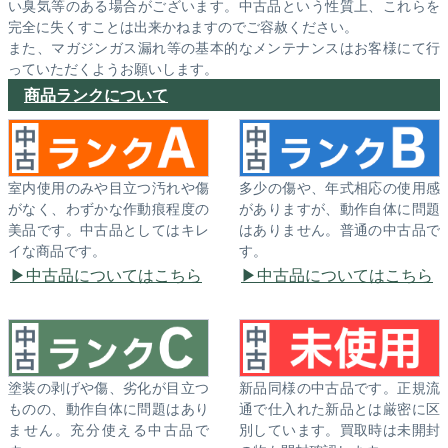
い臭気等のある場合がございます。中古品という性質上、これらを
完全に失くすことは出来かねますのでご容赦ください。
また、マガジンガス漏れ等の基本的なメンテナンスはお客様にて行
っていただくようお願いします。
商品ランクについて
室内使用のみや目立つ汚れや傷
多少の傷や、年式相応の使用感
がなく、わずかな作動痕程度の
がありますが、動作自体に問題
美品です。中古品としてはキレ
はありません。普通の中古品で
イな商品です。
す。
中古品についてはこちら
中古品についてはこちら
塗装の剥げや傷、劣化が目立つ
新品同様の中古品です。正規流
ものの、動作自体に問題はあり
通で仕入れた新品とは厳密に区
ません。充分使える中古品で
別しています。買取時は未開封