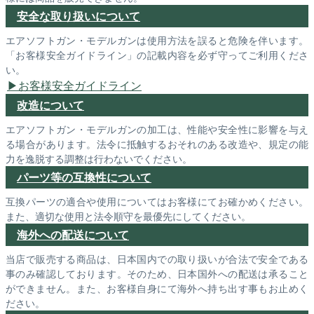
安全な取り扱いについて
エアソフトガン・モデルガンは使用方法を誤ると危険を伴います。
「お客様安全ガイドライン」の記載内容を必ず守ってご利用くださ
い。
お客様安全ガイドライン
改造について
エアソフトガン・モデルガンの加工は、性能や安全性に影響を与え
る場合があります。法令に抵触するおそれのある改造や、規定の能
力を逸脱する調整は行わないでください。
パーツ等の互換性について
互換パーツの適合や使用についてはお客様にてお確かめください。
また、適切な使用と法令順守を最優先にしてください。
海外への配送について
当店で販売する商品は、日本国内での取り扱いが合法で安全である
事のみ確認しております。そのため、日本国外への配送は承ること
ができません。また、お客様自身にて海外へ持ち出す事もお止めく
ださい。