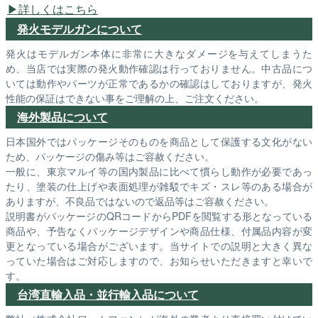
詳しくはこちら
発火モデルガンについて
発火はモデルガン本体に非常に大きなダメージを与えてしまうた
め、当店では実際の発火動作確認は行っておりません。中古品につ
いては動作やパーツが正常であるかの確認はしておりますが、発火
性能の保証はできない事をご理解の上、ご注文ください。
海外製品について
日本国外ではパッケージそのものを商品として保護する文化がない
ため、パッケージの傷み等はご容赦ください。
一般に、東京マルイ等の国内製品に比べて慣らし動作が必要であっ
たり、塗装の仕上げや表面処理が雑駁でキズ・スレ等のある場合が
ありますが、不良品ではないので返品等はご容赦ください。
説明書がパッケージのQRコードからPDFを閲覧する形となっている
商品や、予告なくパッケージデザインや商品仕様、付属品内容が変
更となっている場合がございます。当サイトでの説明と大きく異な
っていた場合はご対応しますので、お知らせいただきますと幸いで
す。
台湾直輸入品・並行輸入品について