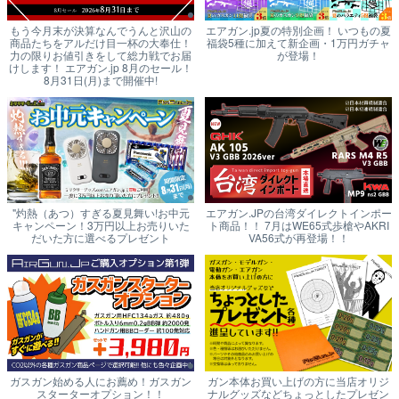
もう今月末が決算なんでうんと沢山の
エアガン.jp夏の特別企画！ いつもの夏
商品たちをアルだけ目一杯の大奉仕！
福袋5種に加えて新企画・1万円ガチャ
力の限りお値引きをして総力戦でお届
が登場！
けします！ エアガン.jp 8月のセール！
8月31日(月)まで開催中!
"灼熱（あつ）すぎる夏見舞い!お中元
エアガン.JPの台湾ダイレクトインポー
キャンペーン！3万円以上お売りいた
ト商品！！ 7月はWE65式歩槍やAKRI
だいた方に選べるプレゼント
VA56式が再登場！！
ガスガン始める人にお薦め！ガスガン
ガン本体お買い上げの方に当店オリジ
スターターオプション！！
ナルグッズなどちょっとしたプレゼン