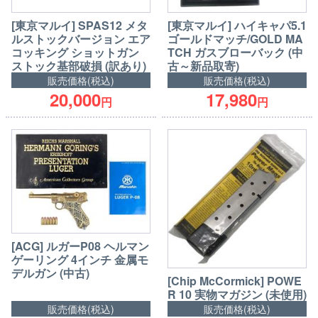
[東京マルイ] SPAS12 メタ
[東京マルイ] ハイキャパ5.1
ルストックバージョン エア
ゴールドマッチ/GOLD MA
コッキング ショットガン
TCH ガスブローバック (中
ストック基部破損 (訳あり)
古～新品取寄)
販売価格(税込)
販売価格(税込)
20,000
17,980
円
円
[ACG] ルガーP08 ヘルマン
ゲーリング 4インチ 金属モ
デルガン (中古)
[Chip McCormick] POWE
R 10 実物マガジン (未使用)
販売価格(税込)
販売価格(税込)