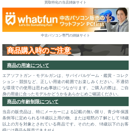
買取特化の当店姉妹サイト
中古パソコン専門の姉妹サイト
商品購入時のご注意
商品の用途について
エアソフトガン・モデルガンは、サバイバルゲーム・鑑賞・コレク
ション・競技など、正しい用途の範囲でお楽しみください。不適切
な環境での使用は思わぬ事故につながります。ご購入の際は、ご自
身の用途に合ったモデルかどうかをあらかじめご確認ください。
商品の年齢制限について
当店の販売品は、特にメーカーによる記載の無い限り、青少年保護
条例等に定められる18歳以上用の物、または暗黙の了解として18歳
以上の方を対象とされている商品です。そのため、18歳以下のお客
様には商品を販売できません。