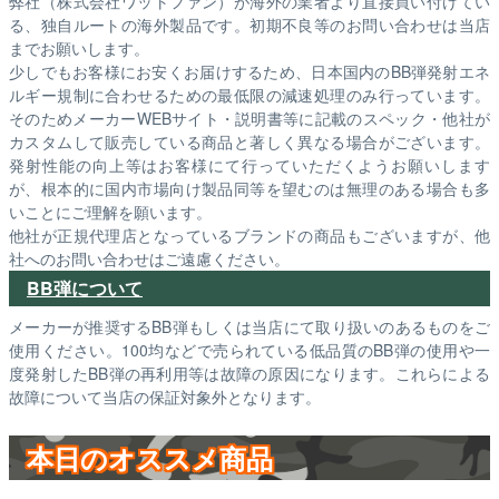
弊社（株式会社ワットファン）が海外の業者より直接買い付けてい
る、独自ルートの海外製品です。初期不良等のお問い合わせは当店
までお願いします。
少しでもお客様にお安くお届けするため、日本国内のBB弾発射エネ
ルギー規制に合わせるための最低限の減速処理のみ行っています。
そのためメーカーWEBサイト・説明書等に記載のスペック・他社が
カスタムして販売している商品と著しく異なる場合がございます。
発射性能の向上等はお客様にて行っていただくようお願いします
が、根本的に国内市場向け製品同等を望むのは無理のある場合も多
いことにご理解を願います。
他社が正規代理店となっているブランドの商品もございますが、他
社へのお問い合わせはご遠慮ください。
BB弾について
メーカーが推奨するBB弾もしくは当店にて取り扱いのあるものをご
使用ください。100均などで売られている低品質のBB弾の使用や一
度発射したBB弾の再利用等は故障の原因になります。これらによる
故障について当店の保証対象外となります。
本日のオススメ商品