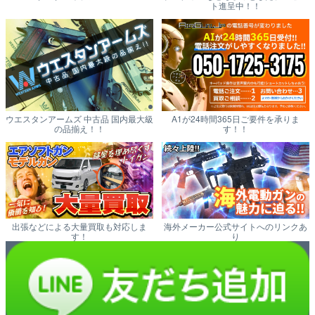
ト進呈中！！
ウエスタンアームズ 中古品 国内最大級
A1が24時間365日ご要件を承りま
の品揃え！！
す！！
出張などによる大量買取も対応しま
海外メーカー公式サイトへのリンクあ
す！
り