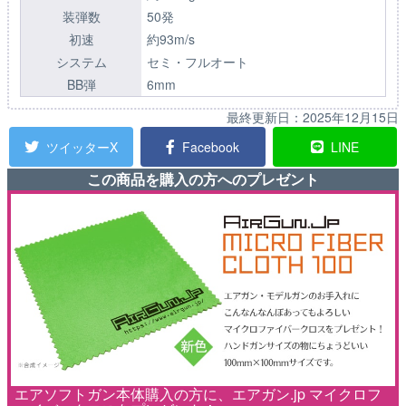
装弾数
50発
初速
約93m/s
システム
セミ・フルオート
BB弾
6mm
最終更新日：
2025年12月15日
ツイッターX
Facebook
LINE
この商品を購入の方へのプレゼント
エアソフトガン本体購入の方に、エアガン.jp マイクロフ