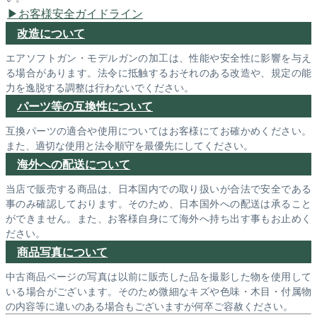
お客様安全ガイドライン
改造について
エアソフトガン・モデルガンの加工は、性能や安全性に影響を与え
る場合があります。法令に抵触するおそれのある改造や、規定の能
力を逸脱する調整は行わないでください。
パーツ等の互換性について
互換パーツの適合や使用についてはお客様にてお確かめください。
また、適切な使用と法令順守を最優先にしてください。
海外への配送について
当店で販売する商品は、日本国内での取り扱いが合法で安全である
事のみ確認しております。そのため、日本国外への配送は承ること
ができません。また、お客様自身にて海外へ持ち出す事もお止めく
ださい。
商品写真について
中古商品ページの写真は以前に販売した品を撮影した物を使用して
いる場合がございます。そのため微細なキズや色味・木目・付属物
の内容等に違いのある場合もございますが何卒ご容赦ください。