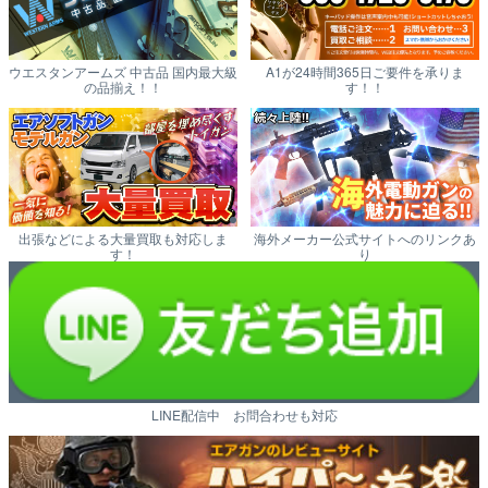
ウエスタンアームズ 中古品 国内最大級
A1が24時間365日ご要件を承りま
の品揃え！！
す！！
出張などによる大量買取も対応しま
海外メーカー公式サイトへのリンクあ
す！
り
LINE配信中 お問合わせも対応