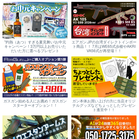
"灼熱（あつ）すぎる夏見舞い!お中元
エアガン.JPの台湾ダイレクトインポー
キャンペーン！3万円以上お売りいた
ト商品！！ 7月はWE65式歩槍やAKRI
だいた方に選べるプレゼント
VA56式が再登場！！
ガスガン始める人にお薦め！ガスガン
ガン本体お買い上げの方に当店オリジ
スターターオプション！！
ナルグッズなどちょっとしたプレゼン
ト進呈中！！