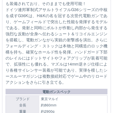
も装備されており、そのままでも使用可能！
ドイツ連邦軍制式アサルトライフルG36シリーズの中核
を成すG36Kは、H&Kの名を冠する次世代電動ガンであ
り、ゲームフィールドで突出した性能を発揮するモデル
である。発射と同時にボルトが作動し内部から発生する
強烈な反動が全身へ伝わるシュート＆リコイルエンジン
を搭載し、電動ガンながら実銃の射撃感を演出。さらに
フォールディング・ストックは本物と同構造のロック機
構を持ち、確実なホールド性を発揮。ハンドガード下部
のレイルにはドットサイトやフォアグリップが装着可能
で、拡張性にも優れる。マズルは14mm逆ネジ仕様によ
り各種サイレンサー装着が可能であり、実弾を模したシ
ースルーマガジンは複数接続対応でゲーム中のリロード
アクションをさらに引き立てる。
電動ガンスペック
ブランド
東京マルイ
全長
約860mm
重量
約2900g