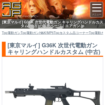
[東京マルイ] G36K 次世代電動ガン キャリングハンドルカス
タム (中古)の販売ページ｜エアガン.jp
Top
電動ガン
Top
電動ガン
H&K/MP5
Top
カスタム品コーナー
Top
電動ガ
[東京マルイ] G36K 次世代電動ガン
キャリングハンドルカスタム (中古)