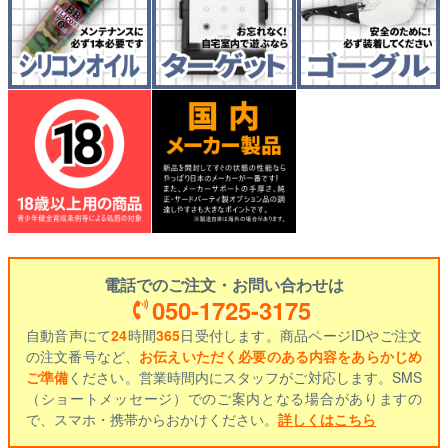
電話でのご注文・お問い合わせは
050-1725-3175
自動音声にて
24
時間
365
日受付します。商品ページIDやご注文
の注文番号など、
お伝えいただく必要のある内容をあらかじめ
ご準備
ください。営業時間内にスタッフがご対応します。SMS
（ショートメッセージ）でのご案内となる場合がありますの
で、スマホ・携帯からおかけください。
詳しくはこちら