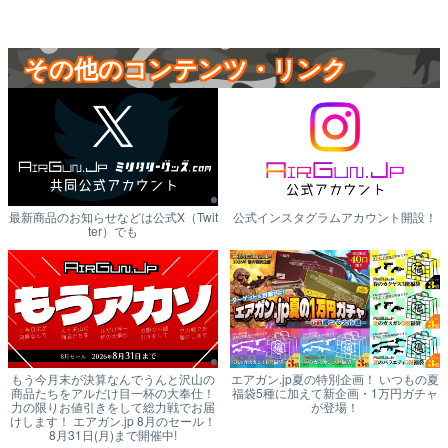
その他のコンテンツ・リンク
最新商品のお知らせなどは公式X（Twit
公式インスタグラムアカウント開設！
ter）でも
もう今月末が決算なんでうんと沢山の
エアガン.jp夏の特別企画！ いつもの夏
商品たちをアルだけ目一杯の大奉仕！
福袋5種に加えて新企画・1万円ガチャ
力の限りお値引きをして総力戦でお届
が登場！
けします！ エアガン.jp 8月のセール！
8月31日(月)まで開催中!