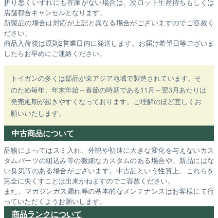
折り悪くいずれにも在庫がない場合は、次ロット生産待ちもしくは
店舗都合キャンセルとなります。
新製品の場合は対応が上記と異なる場合がございますのでご容赦く
ださい。
商品入荷後は原則2営業日内に発送します。お届け希望日等ございま
したらお早めにご連絡ください。
トイガンの多くは部品が東アジア地域で製造されています。そ
のため毎年、年末年始～春節の時期である11月～翌3月あたりは
発売延期が起きやすくなっております。ご理解のほど宜しくお
願いいたします。
中古商品について
品物によってはスミ入れ、外観や初速に大きな変化を与えないカス
タムパーツの組込み等の微細なカスタムのある場合や、新品にはな
い臭気等のある場合がございます。中古品という性質上、これらを
完全に失くすことは出来かねますのでご容赦ください。
また、マガジンガス漏れ等の基本的なメンテナンスはお客様にて行
っていただくようお願いします。
商品ランクについて