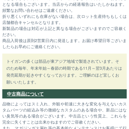
となる場合もございます。
当店からの経過報告はいたしかねます。
頻繁なお問い合わせはご遠慮ください。
折り悪くいずれにも在庫がない場合は、次ロット生産待ちもしくは
店舗都合キャンセルとなります。
新製品の場合は対応が上記と異なる場合がございますのでご容赦く
ださい。
商品入荷後は原則2営業日内に発送します。お届け希望日等ございま
したらお早めにご連絡ください。
トイガンの多くは部品が東アジア地域で製造されています。そ
のため毎年、年末年始～春節の時期である11月～翌3月あたりは
発売延期が起きやすくなっております。ご理解のほど宜しくお
願いいたします。
中古商品について
品物によってはスミ入れ、外観や初速に大きな変化を与えないカス
タムパーツの組込み等の微細なカスタムのある場合や、新品にはな
い臭気等のある場合がございます。中古品という性質上、これらを
完全に失くすことは出来かねますのでご容赦ください。
また、マガジンガス漏れ等の基本的なメンテナンスはお客様にて行