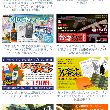
力の限りお値引きをして総力戦でお届
が登場！
けします！ エアガン.jp 8月のセール！
8月31日(月)まで開催中!
"灼熱（あつ）すぎる夏見舞い!お中元
エアガン.JPの台湾ダイレクトインポー
キャンペーン！3万円以上お売りいた
ト商品！！ 7月はWE65式歩槍やAKRI
だいた方に選べるプレゼント
VA56式が再登場！！
ガスガン始める人にお薦め！ガスガン
ガン本体お買い上げの方に当店オリジ
スターターオプション！！
ナルグッズなどちょっとしたプレゼン
ト進呈中！！