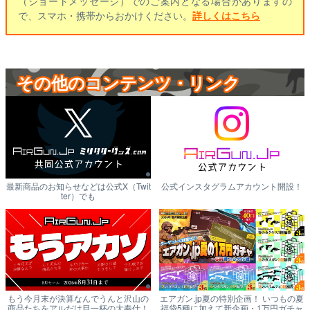
（ショートメッセージ）でのご案内となる場合がありますの
で、スマホ・携帯からおかけください。
詳しくはこちら
その他のコンテンツ・リンク
最新商品のお知らせなどは公式X（Twit
公式インスタグラムアカウント開設！
ter）でも
もう今月末が決算なんでうんと沢山の
エアガン.jp夏の特別企画！ いつもの夏
商品たちをアルだけ目一杯の大奉仕！
福袋5種に加えて新企画・1万円ガチャ