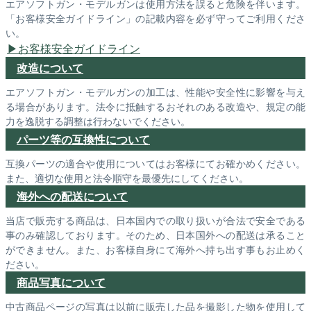
エアソフトガン・モデルガンは使用方法を誤ると危険を伴います。
「お客様安全ガイドライン」の記載内容を必ず守ってご利用くださ
い。
お客様安全ガイドライン
改造について
エアソフトガン・モデルガンの加工は、性能や安全性に影響を与え
る場合があります。法令に抵触するおそれのある改造や、規定の能
力を逸脱する調整は行わないでください。
パーツ等の互換性について
互換パーツの適合や使用についてはお客様にてお確かめください。
また、適切な使用と法令順守を最優先にしてください。
海外への配送について
当店で販売する商品は、日本国内での取り扱いが合法で安全である
事のみ確認しております。そのため、日本国外への配送は承ること
ができません。また、お客様自身にて海外へ持ち出す事もお止めく
ださい。
商品写真について
中古商品ページの写真は以前に販売した品を撮影した物を使用して