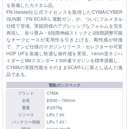
を装備したカスタム品。
FN Herstal社公式ライセンスを取得したCYMA/CYBER
GUN製「FN SCAR-L 電動ガン」が、ついにフルメタル
仕様で登場。実銃同様のアグレッシブなフォルムを完全
再現し、折り畳み・6段階伸縮ストックと2段階調整可能
なチークピースが実用性を引き上げる。剛性感が特徴
で、アンビ仕様のマガジンリリース・セレクターや可変
HOP UPを装備し快適な操作感を実現。14mm逆ネジハ
イダーとM4スタンダード300連マガジンを標準搭載し、
CYMAの実践性能をそのままSCAR-Lに落とし込んだ逸
品である。
電動ガンスペック
ブランド
CYMA
全長
約530～765mm
重量
約2970g
リソース
LiPo 7.4V
バッテリー情報
LiPo 7.4V /