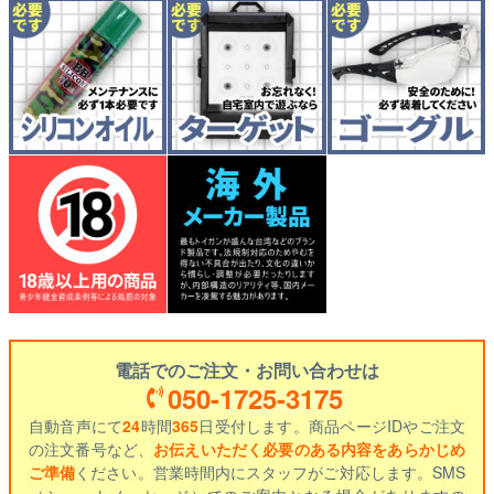
電話でのご注文・お問い合わせは
050-1725-3175
自動音声にて
24
時間
365
日受付します。商品ページIDやご注文
の注文番号など、
お伝えいただく必要のある内容をあらかじめ
ご準備
ください。営業時間内にスタッフがご対応します。SMS