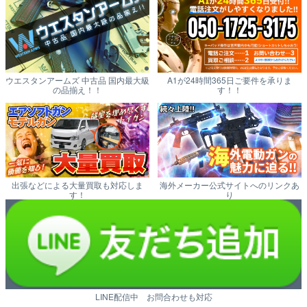
ウエスタンアームズ 中古品 国内最大級
A1が24時間365日ご要件を承りま
の品揃え！！
す！！
出張などによる大量買取も対応しま
海外メーカー公式サイトへのリンクあ
す！
り
LINE配信中 お問合わせも対応