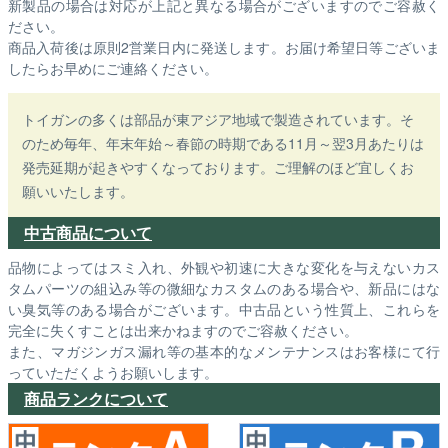
新製品の場合は対応が上記と異なる場合がございますのでご容赦く
ださい。
商品入荷後は原則2営業日内に発送します。お届け希望日等ございま
したらお早めにご連絡ください。
トイガンの多くは部品が東アジア地域で製造されています。そ
のため毎年、年末年始～春節の時期である11月～翌3月あたりは
発売延期が起きやすくなっております。ご理解のほど宜しくお
願いいたします。
中古商品について
品物によってはスミ入れ、外観や初速に大きな変化を与えないカス
タムパーツの組込み等の微細なカスタムのある場合や、新品にはな
い臭気等のある場合がございます。中古品という性質上、これらを
完全に失くすことは出来かねますのでご容赦ください。
また、マガジンガス漏れ等の基本的なメンテナンスはお客様にて行
っていただくようお願いします。
商品ランクについて