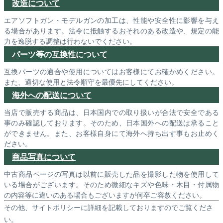
改造について
エアソフトガン・モデルガンの加工は、性能や安全性に影響を与え
る場合があります。法令に抵触するおそれのある改造や、規定の能
力を逸脱する調整は行わないでください。
パーツ等の互換性について
互換パーツの適合や使用についてはお客様にてお確かめください。
また、適切な使用と法令順守を最優先にしてください。
海外への配送について
当店で販売する商品は、日本国内での取り扱いが合法で安全である
事のみ確認しております。そのため、日本国外への配送は承ること
ができません。また、お客様自身にて海外へ持ち出す事もお止めく
ださい。
商品写真について
中古商品ページの写真は以前に販売した品を撮影した物を使用して
いる場合がございます。そのため微細なキズや色味・木目・付属物
の内容等に違いのある場合もございますが何卒ご容赦ください。
その他、サイトポリシーに詳細を記載しておりますのでご覧くださ
い。