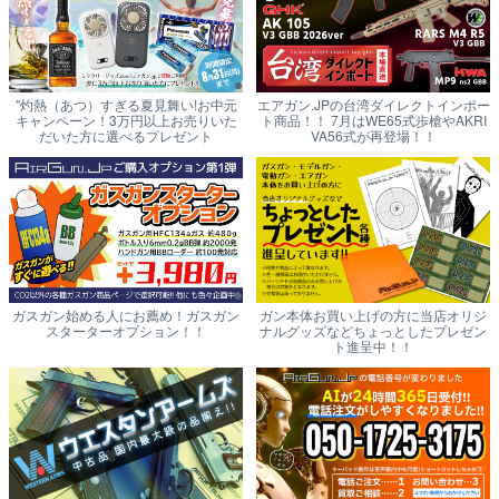
"灼熱（あつ）すぎる夏見舞い!お中元
エアガン.JPの台湾ダイレクトインポー
キャンペーン！3万円以上お売りいた
ト商品！！ 7月はWE65式歩槍やAKRI
だいた方に選べるプレゼント
VA56式が再登場！！
ガスガン始める人にお薦め！ガスガン
ガン本体お買い上げの方に当店オリジ
スターターオプション！！
ナルグッズなどちょっとしたプレゼン
ト進呈中！！