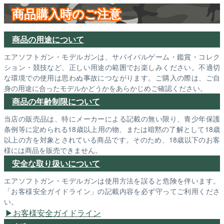
商品購入時のご注意
商品の用途について
エアソフトガン・モデルガンは、サバイバルゲーム・鑑賞・コレク
ション・競技など、正しい用途の範囲でお楽しみください。不適切
な環境での使用は思わぬ事故につながります。ご購入の際は、ご自
身の用途に合ったモデルかどうかをあらかじめご確認ください。
商品の年齢制限について
当店の販売品は、特にメーカーによる記載の無い限り、青少年保護
条例等に定められる18歳以上用の物、または暗黙の了解として18歳
以上の方を対象とされている商品です。そのため、18歳以下のお客
様には商品を販売できません。
安全な取り扱いについて
エアソフトガン・モデルガンは使用方法を誤ると危険を伴います。
「お客様安全ガイドライン」の記載内容を必ず守ってご利用くださ
い。
お客様安全ガイドライン