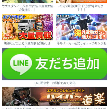
ウエスタンアームズ 中古品 国内最大級
A1が24時間365日ご要件を承りま
の品揃え！！
す！！
出張などによる大量買取も対応しま
海外メーカー公式サイトへのリンクあ
す！
り
LINE配信中 お問合わせも対応
ハイパー道楽さんのヴィンテージエアガンレビューに商品提供させていただいて