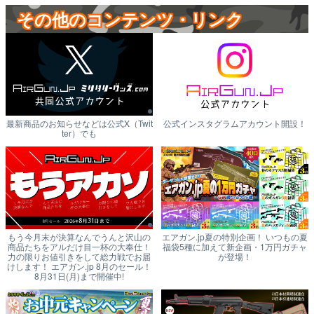
その他のコンテンツ・リンク
最新商品のお知らせなどは公式X（Twit
公式インスタグラムアカウント開設！
ter）でも
もう今月末が決算なんでうんと沢山の
エアガン.jp夏の特別企画！ いつもの夏
商品たちをアルだけ目一杯の大奉仕！
福袋5種に加えて新企画・1万円ガチャ
力の限りお値引きをして総力戦でお届
が登場！
けします！ エアガン.jp 8月のセール！
8月31日(月)まで開催中!