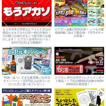
もう今月末が決算なんでうんと沢山の
エアガン.jp夏の特別企画！ いつもの夏
商品たちをアルだけ目一杯の大奉仕！
福袋5種に加えて新企画・1万円ガチャ
力の限りお値引きをして総力戦でお届
が登場！
けします！ エアガン.jp 8月のセール！
8月31日(月)まで開催中!
"灼熱（あつ）すぎる夏見舞い!お中元
エアガン.JPの台湾ダイレクトインポー
キャンペーン！3万円以上お売りいた
ト商品！！ 7月はWE65式歩槍やAKRI
だいた方に選べるプレゼント
VA56式が再登場！！