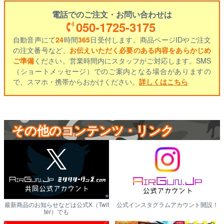
電話でのご注文・お問い合わせは
050-1725-3175
自動音声にて
24
時間
365
日受付します。商品ページIDやご注文
の注文番号など、
お伝えいただく必要のある内容をあらかじめ
ご準備
ください。営業時間内にスタッフがご対応します。SMS
（ショートメッセージ）でのご案内となる場合がありますの
で、スマホ・携帯からおかけください。
詳しくはこちら
その他のコンテンツ・リンク
最新商品のお知らせなどは公式X（Twit
公式インスタグラムアカウント開設！
ter）でも