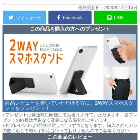
最終更新日：
2025年12月15日
ツイッターX
Facebook
LINE
この商品を購入の方へのプレゼント
商品レビューを書いていただける方に、2WAYスマホスタ
ンドをプレゼント！
※プレゼントは発送時に同梱してお送りさせていただきます。各プレ
ゼントの内容は予告なく変更になる場合がございます。
※各プレゼントは1発送に対して1点ずつとなります。購入されたガン
の数に応じて増やす対応は行っておりませんのでご容赦ください。
この商品のレビュー