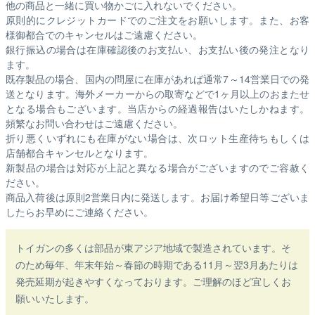
他の商品と一緒に買い物かごに入れないでください。
原則的にクレジットカードでのご注文をお願いします。また、お客
様御都合でのキャンセルはご遠慮ください。
銀行振込の場合は在庫確認後のお支払い、お支払い後の発注となり
ます。
既存製品の場合、国内の問屋に在庫があれば通常7～14営業日での発
送となります。海外メーカーからの取寄などで1ヶ月以上のおまたせ
となる場合もございます。
当店からの経過報告はいたしかねます。
頻繁なお問い合わせはご遠慮ください。
折り悪くいずれにも在庫がない場合は、次ロット生産待ちもしくは
店舗都合キャンセルとなります。
新製品の場合は対応が上記と異なる場合がございますのでご容赦く
ださい。
商品入荷後は原則2営業日内に発送します。お届け希望日等ございま
したらお早めにご連絡ください。
トイガンの多くは部品が東アジア地域で製造されています。そ
のため毎年、年末年始～春節の時期である11月～翌3月あたりは
発売延期が起きやすくなっております。ご理解のほど宜しくお
願いいたします。