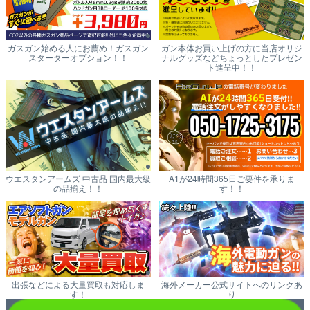
ガスガン始める人にお薦め！ガスガン
ガン本体お買い上げの方に当店オリジ
スターターオプション！！
ナルグッズなどちょっとしたプレゼン
ト進呈中！！
ウエスタンアームズ 中古品 国内最大級
A1が24時間365日ご要件を承りま
の品揃え！！
す！！
出張などによる大量買取も対応しま
海外メーカー公式サイトへのリンクあ
す！
り