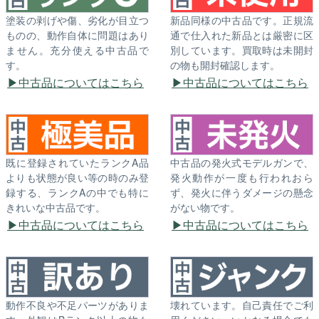
塗装の剥げや傷、劣化が目立つ
新品同様の中古品です。正規流
ものの、動作自体に問題はあり
通で仕入れた新品とは厳密に区
ません。充分使える中古品で
別しています。買取時は未開封
す。
の物も開封確認します。
中古品についてはこちら
中古品についてはこちら
既に登録されていたランクA品
中古品の発火式モデルガンで、
よりも状態が良い等の時のみ登
発火動作が一度も行われおら
録する、ランクAの中でも特に
ず、発火に伴うダメージの懸念
きれいな中古品です。
がない物です。
中古品についてはこちら
中古品についてはこちら
動作不良や不足パーツがありま
壊れています。自己責任でご利