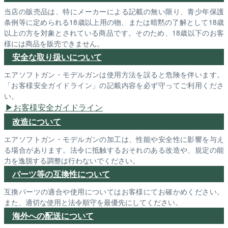
当店の販売品は、特にメーカーによる記載の無い限り、青少年保護
条例等に定められる18歳以上用の物、または暗黙の了解として18歳
以上の方を対象とされている商品です。そのため、18歳以下のお客
様には商品を販売できません。
安全な取り扱いについて
エアソフトガン・モデルガンは使用方法を誤ると危険を伴います。
「お客様安全ガイドライン」の記載内容を必ず守ってご利用くださ
い。
お客様安全ガイドライン
改造について
エアソフトガン・モデルガンの加工は、性能や安全性に影響を与え
る場合があります。法令に抵触するおそれのある改造や、規定の能
力を逸脱する調整は行わないでください。
パーツ等の互換性について
互換パーツの適合や使用についてはお客様にてお確かめください。
また、適切な使用と法令順守を最優先にしてください。
海外への配送について