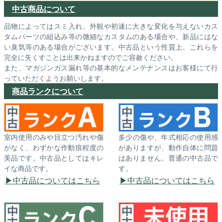
中古商品について
品物によってはスミ入れ、外観や初速に大きな変化を与えないカス
タムパーツの組込み等の微細なカスタムのある場合や、新品にはな
い臭気等のある場合がございます。中古品という性質上、これらを
完全に失くすことは出来かねますのでご容赦ください。
また、マガジンガス漏れ等の基本的なメンテナンスはお客様にて行
っていただくようお願いします。
商品ランクについて
室内使用のみや目立つ汚れや傷
多少の傷や、年式相応の使用感
がなく、わずかな作動痕程度の
がありますが、動作自体に問題
美品です。中古品としてはキレ
はありません。普通の中古品で
イな商品です。
す。
中古品についてはこちら
中古品についてはこちら