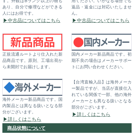
す。外観はBランク以上の物も
用ください。いかなる場合でも
あり、自分で修理などができる
返品・返金には対応いたしませ
人にはお得です。
ん。
中古品についてはこちら
中古品についてはこちら
正規流通ルートより仕入れた新
国内メーカー新品商品です。初
品商品です。原則、工場出荷か
期不良の場合はメーカーサポー
ら未開封でお届けします。
トにお問い合わせください。
【台湾直輸入品】は海外メーカ
ー製品ですが、当店が直接仕入
れている関係で一部、他の海外
海外メーカー新品商品です。国
メーカーとも異なる扱いとなる
内製品とは異なる扱いとなる部
部分がございます。
分がございます。
詳しくはこちら
詳しくはこちら
商品状態について