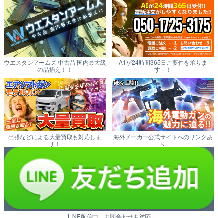
ウエスタンアームズ 中古品 国内最大級
A1が24時間365日ご要件を承りま
の品揃え！！
す！！
出張などによる大量買取も対応しま
海外メーカー公式サイトへのリンクあ
す！
り
LINE配信中 お問合わせも対応