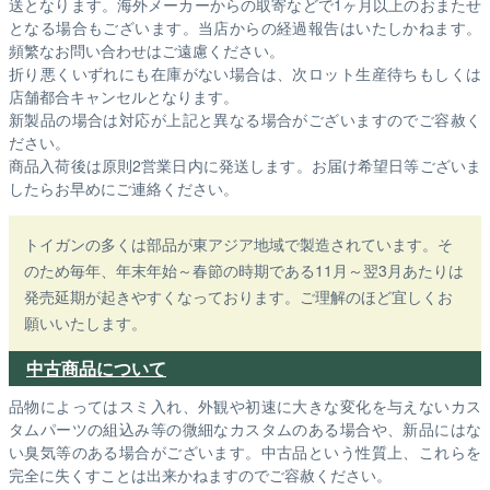
送となります。海外メーカーからの取寄などで1ヶ月以上のおまたせ
となる場合もございます。
当店からの経過報告はいたしかねます。
頻繁なお問い合わせはご遠慮ください。
折り悪くいずれにも在庫がない場合は、次ロット生産待ちもしくは
店舗都合キャンセルとなります。
新製品の場合は対応が上記と異なる場合がございますのでご容赦く
ださい。
商品入荷後は原則2営業日内に発送します。お届け希望日等ございま
したらお早めにご連絡ください。
トイガンの多くは部品が東アジア地域で製造されています。そ
のため毎年、年末年始～春節の時期である11月～翌3月あたりは
発売延期が起きやすくなっております。ご理解のほど宜しくお
願いいたします。
中古商品について
品物によってはスミ入れ、外観や初速に大きな変化を与えないカス
タムパーツの組込み等の微細なカスタムのある場合や、新品にはな
い臭気等のある場合がございます。中古品という性質上、これらを
完全に失くすことは出来かねますのでご容赦ください。