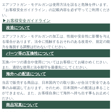
エアソフトガン・モデルガンは使用方法を誤ると危険を伴います。
「お客様安全ガイドライン」の記載内容を必ず守ってご利用くださ
い。
お客様安全ガイドライン
改造について
エアソフトガン・モデルガンの加工は、性能や安全性に影響を与え
る場合があります。法令に抵触するおそれのある改造や、規定の能
力を逸脱する調整は行わないでください。
パーツ等の互換性について
互換パーツの適合や使用についてはお客様にてお確かめください。
また、適切な使用と法令順守を最優先にしてください。
海外への配送について
当店で販売する商品は、日本国内での取り扱いが合法で安全である
事のみ確認しております。そのため、日本国外への配送は承ること
ができません。また、お客様自身にて海外へ持ち出す事もお止めく
ださい。
商品写真について