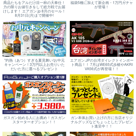
商品たちをアルだけ目一杯の大奉仕！
福袋5種に加えて新企画・1万円ガチャ
力の限りお値引きをして総力戦でお届
が登場！
けします！ エアガン.jp 8月のセール！
8月31日(月)まで開催中!
"灼熱（あつ）すぎる夏見舞い!お中元
エアガン.JPの台湾ダイレクトインポー
キャンペーン！3万円以上お売りいた
ト商品！！ 7月はWE65式歩槍やAKRI
だいた方に選べるプレゼント
VA56式が再登場！！
ガスガン始める人にお薦め！ガスガン
ガン本体お買い上げの方に当店オリジ
スターターオプション！！
ナルグッズなどちょっとしたプレゼン
ト進呈中！！