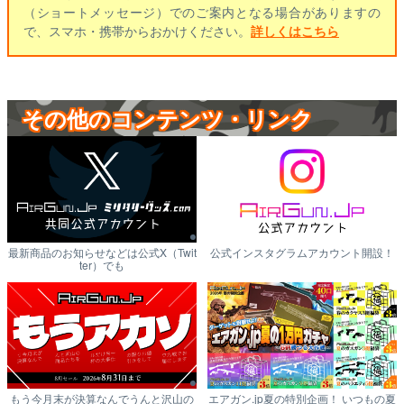
（ショートメッセージ）でのご案内となる場合がありますの
で、スマホ・携帯からおかけください。
詳しくはこちら
その他のコンテンツ・リンク
最新商品のお知らせなどは公式X（Twit
公式インスタグラムアカウント開設！
ter）でも
もう今月末が決算なんでうんと沢山の
エアガン.jp夏の特別企画！ いつもの夏