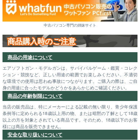
中古パソコン専門の姉妹サイト
商品購入時のご注意
商品の用途について
エアソフトガン・モデルガンは、サバイバルゲーム・鑑賞・コレク
ション・競技など、正しい用途の範囲でお楽しみください。不適切
な環境での使用は思わぬ事故につながります。ご購入の際は、ご自
身の用途に合ったモデルかどうかをあらかじめご確認ください。
商品の年齢制限について
当店の販売品は、特にメーカーによる記載の無い限り、青少年保護
条例等に定められる18歳以上用の物、または暗黙の了解として18歳
以上の方を対象とされている商品です。そのため、18歳以下のお客
様には商品を販売できません。
安全な取り扱いについて