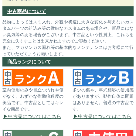
中古商品について
品物によってはスミ入れ、外観や初速に大きな変化を与えないカス
タムパーツの組込み等の微細なカスタムのある場合や、新品にはな
い臭気等のある場合がございます。中古品という性質上、これらを
完全に失くすことは出来かねますのでご容赦ください。
また、マガジンガス漏れ等の基本的なメンテナンスはお客様にて行
っていただくようお願いします。
商品ランクについて
室内使用のみや目立つ汚れや傷
多少の傷や、年式相応の使用感
がなく、わずかな作動痕程度の
がありますが、動作自体に問題
美品です。中古品としてはキレ
はありません。普通の中古品で
イな商品です。
す。
中古品についてはこちら
中古品についてはこちら