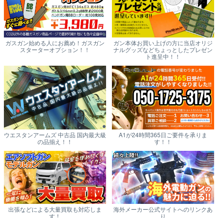
ガスガン始める人にお薦め！ガスガン
ガン本体お買い上げの方に当店オリジ
スターターオプション！！
ナルグッズなどちょっとしたプレゼン
ト進呈中！！
ウエスタンアームズ 中古品 国内最大級
A1が24時間365日ご要件を承りま
の品揃え！！
す！！
出張などによる大量買取も対応しま
海外メーカー公式サイトへのリンクあ
す！
り