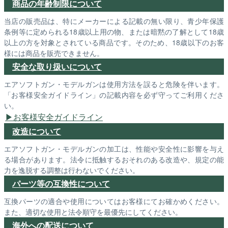
商品の年齢制限について
当店の販売品は、特にメーカーによる記載の無い限り、青少年保護
条例等に定められる18歳以上用の物、または暗黙の了解として18歳
以上の方を対象とされている商品です。そのため、18歳以下のお客
様には商品を販売できません。
安全な取り扱いについて
エアソフトガン・モデルガンは使用方法を誤ると危険を伴います。
「お客様安全ガイドライン」の記載内容を必ず守ってご利用くださ
い。
お客様安全ガイドライン
改造について
エアソフトガン・モデルガンの加工は、性能や安全性に影響を与え
る場合があります。法令に抵触するおそれのある改造や、規定の能
力を逸脱する調整は行わないでください。
パーツ等の互換性について
互換パーツの適合や使用についてはお客様にてお確かめください。
また、適切な使用と法令順守を最優先にしてください。
海外への配送について