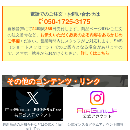
電話でのご注文・お問い合わせは
050-1725-3175
自動音声にて
24
時間
365
日受付します。商品ページIDやご注文
の注文番号など、
お伝えいただく必要のある内容をあらかじめ
ご準備
ください。営業時間内にスタッフがご対応します。SMS
（ショートメッセージ）でのご案内となる場合がありますの
で、スマホ・携帯からおかけください。
詳しくはこちら
その他のコンテンツ・リンク
最新商品のお知らせなどは公式X（Twit
公式インスタグラムアカウント開設！
ter）でも