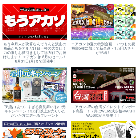
もう今月末が決算なんでうんと沢山の
エアガン.jp夏の特別企画！ いつもの夏
商品たちをアルだけ目一杯の大奉仕！
福袋5種に加えて新企画・1万円ガチャ
力の限りお値引きをして総力戦でお届
が登場！
けします！ エアガン.jp 8月のセール！
8月31日(月)まで開催中!
"灼熱（あつ）すぎる夏見舞い!お中元
エアガン.JPの台湾ダイレクトインポー
キャンペーン！3万円以上お売りいた
ト商品！！ 7月はWE65式歩槍やAKRI
だいた方に選べるプレゼント
VA56式が再登場！！