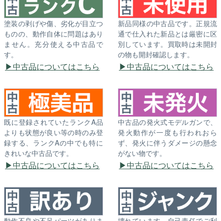
塗装の剥げや傷、劣化が目立つ
新品同様の中古品です。正規流
ものの、動作自体に問題はあり
通で仕入れた新品とは厳密に区
ません。充分使える中古品で
別しています。買取時は未開封
す。
の物も開封確認します。
中古品についてはこちら
中古品についてはこちら
既に登録されていたランクA品
中古品の発火式モデルガンで、
よりも状態が良い等の時のみ登
発火動作が一度も行われおら
録する、ランクAの中でも特に
ず、発火に伴うダメージの懸念
きれいな中古品です。
がない物です。
中古品についてはこちら
中古品についてはこちら
動作不良や不足パーツがありま
壊れています。自己責任でご利