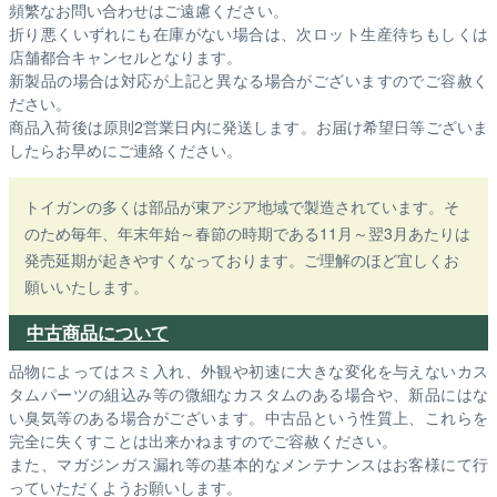
頻繁なお問い合わせはご遠慮ください。
折り悪くいずれにも在庫がない場合は、次ロット生産待ちもしくは
店舗都合キャンセルとなります。
新製品の場合は対応が上記と異なる場合がございますのでご容赦く
ださい。
商品入荷後は原則2営業日内に発送します。お届け希望日等ございま
したらお早めにご連絡ください。
トイガンの多くは部品が東アジア地域で製造されています。そ
のため毎年、年末年始～春節の時期である11月～翌3月あたりは
発売延期が起きやすくなっております。ご理解のほど宜しくお
願いいたします。
中古商品について
品物によってはスミ入れ、外観や初速に大きな変化を与えないカス
タムパーツの組込み等の微細なカスタムのある場合や、新品にはな
い臭気等のある場合がございます。中古品という性質上、これらを
完全に失くすことは出来かねますのでご容赦ください。
また、マガジンガス漏れ等の基本的なメンテナンスはお客様にて行
っていただくようお願いします。