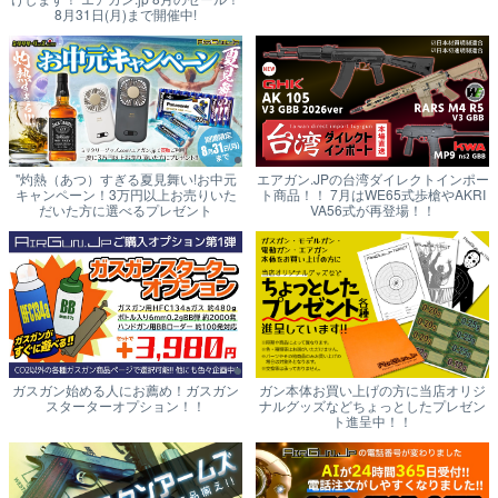
8月31日(月)まで開催中!
"灼熱（あつ）すぎる夏見舞い!お中元
エアガン.JPの台湾ダイレクトインポー
キャンペーン！3万円以上お売りいた
ト商品！！ 7月はWE65式歩槍やAKRI
だいた方に選べるプレゼント
VA56式が再登場！！
ガスガン始める人にお薦め！ガスガン
ガン本体お買い上げの方に当店オリジ
スターターオプション！！
ナルグッズなどちょっとしたプレゼン
ト進呈中！！