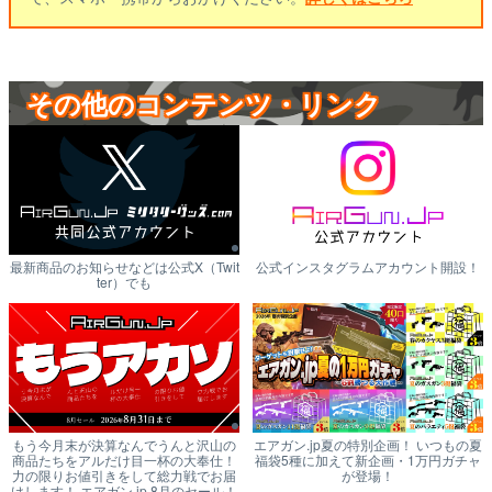
その他のコンテンツ・リンク
最新商品のお知らせなどは公式X（Twit
公式インスタグラムアカウント開設！
ter）でも
もう今月末が決算なんでうんと沢山の
エアガン.jp夏の特別企画！ いつもの夏
商品たちをアルだけ目一杯の大奉仕！
福袋5種に加えて新企画・1万円ガチャ
力の限りお値引きをして総力戦でお届
が登場！
けします！ エアガン.jp 8月のセール！