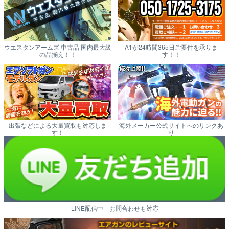
ウエスタンアームズ 中古品 国内最大級
A1が24時間365日ご要件を承りま
の品揃え！！
す！！
出張などによる大量買取も対応しま
海外メーカー公式サイトへのリンクあ
す！
り
LINE配信中 お問合わせも対応