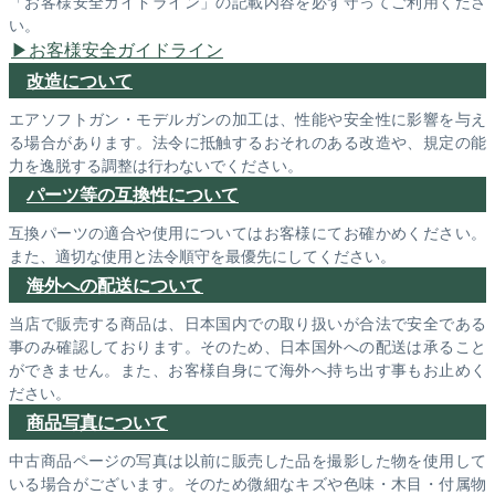
「お客様安全ガイドライン」の記載内容を必ず守ってご利用くださ
い。
お客様安全ガイドライン
改造について
エアソフトガン・モデルガンの加工は、性能や安全性に影響を与え
る場合があります。法令に抵触するおそれのある改造や、規定の能
力を逸脱する調整は行わないでください。
パーツ等の互換性について
互換パーツの適合や使用についてはお客様にてお確かめください。
また、適切な使用と法令順守を最優先にしてください。
海外への配送について
当店で販売する商品は、日本国内での取り扱いが合法で安全である
事のみ確認しております。そのため、日本国外への配送は承ること
ができません。また、お客様自身にて海外へ持ち出す事もお止めく
ださい。
商品写真について
中古商品ページの写真は以前に販売した品を撮影した物を使用して
いる場合がございます。そのため微細なキズや色味・木目・付属物