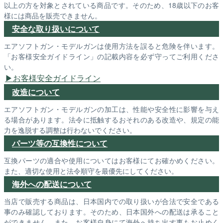
以上の方を対象とされている商品です。そのため、18歳以下のお客
様には商品を販売できません。
安全な取り扱いについて
エアソフトガン・モデルガンは使用方法を誤ると危険を伴います。
「お客様安全ガイドライン」の記載内容を必ず守ってご利用くださ
い。
お客様安全ガイドライン
改造について
エアソフトガン・モデルガンの加工は、性能や安全性に影響を与え
る場合があります。法令に抵触するおそれのある改造や、規定の能
力を逸脱する調整は行わないでください。
パーツ等の互換性について
互換パーツの適合や使用についてはお客様にてお確かめください。
また、適切な使用と法令順守を最優先にしてください。
海外への配送について
当店で販売する商品は、日本国内での取り扱いが合法で安全である
事のみ確認しております。そのため、日本国外への配送は承ること
ができません。また、お客様自身にて海外へ持ち出す事もお止めく