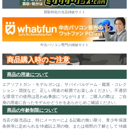
買取特化の当店姉妹サイト
中古パソコン専門の姉妹サイト
商品購入時のご注意
商品の用途について
エアソフトガン・モデルガンは、サバイバルゲーム・鑑賞・コレク
ション・競技など、正しい用途の範囲でお楽しみください。不適切
な環境での使用は思わぬ事故につながります。ご購入の際は、ご自
身の用途に合ったモデルかどうかをあらかじめご確認ください。
商品の年齢制限について
当店の販売品は、特にメーカーによる記載の無い限り、青少年保護
条例等に定められる18歳以上用の物、または暗黙の了解として18歳