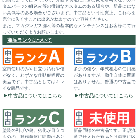
タムパーツの組込み等の微細なカスタムのある場合や、新品にはな
い臭気等のある場合がございます。中古品という性質上、これらを
完全に失くすことは出来かねますのでご容赦ください。
また、マガジンガス漏れ等の基本的なメンテナンスはお客様にて行
っていただくようお願いします。
商品ランクについて
室内使用のみや目立つ汚れや傷
多少の傷や、年式相応の使用感
がなく、わずかな作動痕程度の
がありますが、動作自体に問題
美品です。中古品としてはキレ
はありません。普通の中古品で
イな商品です。
す。
中古品についてはこちら
中古品についてはこちら
塗装の剥げや傷、劣化が目立つ
新品同様の中古品です。正規流
ものの、動作自体に問題はあり
通で仕入れた新品とは厳密に区