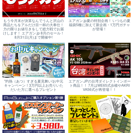
もう今月末が決算なんでうんと沢山の
エアガン.jp夏の特別企画！ いつもの夏
商品たちをアルだけ目一杯の大奉仕！
福袋5種に加えて新企画・1万円ガチャ
力の限りお値引きをして総力戦でお届
が登場！
けします！ エアガン.jp 8月のセール！
8月31日(月)まで開催中!
"灼熱（あつ）すぎる夏見舞い!お中元
エアガン.JPの台湾ダイレクトインポー
キャンペーン！3万円以上お売りいた
ト商品！！ 7月はWE65式歩槍やAKRI
だいた方に選べるプレゼント
VA56式が再登場！！