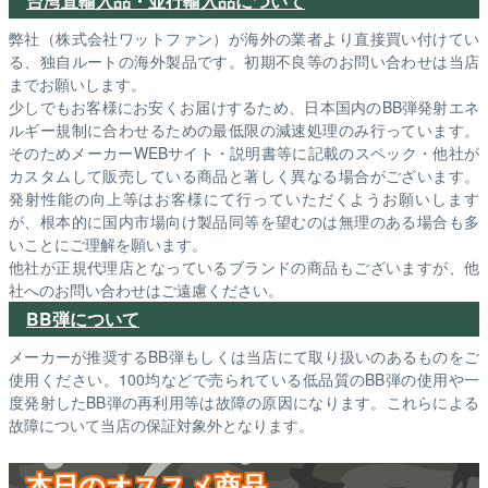
台湾直輸入品・並行輸入品について
弊社（株式会社ワットファン）が海外の業者より直接買い付けてい
る、独自ルートの海外製品です。初期不良等のお問い合わせは当店
までお願いします。
少しでもお客様にお安くお届けするため、日本国内のBB弾発射エネ
ルギー規制に合わせるための最低限の減速処理のみ行っています。
そのためメーカーWEBサイト・説明書等に記載のスペック・他社が
カスタムして販売している商品と著しく異なる場合がございます。
発射性能の向上等はお客様にて行っていただくようお願いします
が、根本的に国内市場向け製品同等を望むのは無理のある場合も多
いことにご理解を願います。
他社が正規代理店となっているブランドの商品もございますが、他
社へのお問い合わせはご遠慮ください。
BB弾について
メーカーが推奨するBB弾もしくは当店にて取り扱いのあるものをご
使用ください。100均などで売られている低品質のBB弾の使用や一
度発射したBB弾の再利用等は故障の原因になります。これらによる
故障について当店の保証対象外となります。
本日のオススメ商品