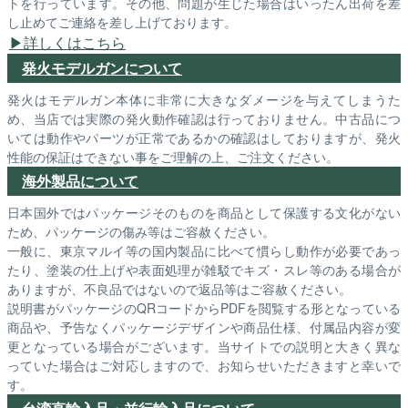
トを行っています。その他、問題が生じた場合はいったん出荷を差
し止めてご連絡を差し上げております。
詳しくはこちら
発火モデルガンについて
発火はモデルガン本体に非常に大きなダメージを与えてしまうた
め、当店では実際の発火動作確認は行っておりません。中古品につ
いては動作やパーツが正常であるかの確認はしておりますが、発火
性能の保証はできない事をご理解の上、ご注文ください。
海外製品について
日本国外ではパッケージそのものを商品として保護する文化がない
ため、パッケージの傷み等はご容赦ください。
一般に、東京マルイ等の国内製品に比べて慣らし動作が必要であっ
たり、塗装の仕上げや表面処理が雑駁でキズ・スレ等のある場合が
ありますが、不良品ではないので返品等はご容赦ください。
説明書がパッケージのQRコードからPDFを閲覧する形となっている
商品や、予告なくパッケージデザインや商品仕様、付属品内容が変
更となっている場合がございます。当サイトでの説明と大きく異な
っていた場合はご対応しますので、お知らせいただきますと幸いで
す。