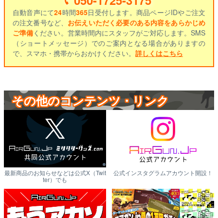
自動音声にて
24
時間
365
日受付します。商品ページIDやご注文
の注文番号など、
お伝えいただく必要のある内容をあらかじめ
ご準備
ください。営業時間内にスタッフがご対応します。SMS
（ショートメッセージ）でのご案内となる場合がありますの
で、スマホ・携帯からおかけください。
詳しくはこちら
その他のコンテンツ・リンク
最新商品のお知らせなどは公式X（Twit
公式インスタグラムアカウント開設！
ter）でも