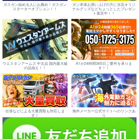
ガスガン始める人にお薦め！ガスガン
ガン本体お買い上げの方に当店オリジ
スターターオプション！！
ナルグッズなどちょっとしたプレゼン
ト進呈中！！
ウエスタンアームズ 中古品 国内最大級
A1が24時間365日ご要件を承りま
の品揃え！！
す！！
出張などによる大量買取も対応しま
海外メーカー公式サイトへのリンクあ
す！
り