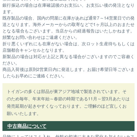
銀行振込の場合は在庫確認後のお支払い、お支払い後の発注となり
ます。
既存製品の場合、国内の問屋に在庫があれば通常7～14営業日での発
送となります。海外メーカーからの取寄などで1ヶ月以上のおまたせ
となる場合もございます。
当店からの経過報告はいたしかねます。
頻繁なお問い合わせはご遠慮ください。
折り悪くいずれにも在庫がない場合は、次ロット生産待ちもしくは
店舗都合キャンセルとなります。
新製品の場合は対応が上記と異なる場合がございますのでご容赦く
ださい。
商品入荷後は原則2営業日内に発送します。お届け希望日等ございま
したらお早めにご連絡ください。
トイガンの多くは部品が東アジア地域で製造されています。そ
のため毎年、年末年始～春節の時期である11月～翌3月あたりは
発売延期が起きやすくなっております。ご理解のほど宜しくお
願いいたします。
中古商品について
品物によってはスミ入れ、外観や初速に大きな変化を与えないカス