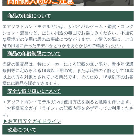
商品購入時のご注意
商品の用途について
エアソフトガン・モデルガンは、サバイバルゲーム・鑑賞・コレク
ション・競技など、正しい用途の範囲でお楽しみください。不適切
な環境での使用は思わぬ事故につながります。ご購入の際は、ご自
身の用途に合ったモデルかどうかをあらかじめご確認ください。
商品の年齢制限について
当店の販売品は、特にメーカーによる記載の無い限り、青少年保護
条例等に定められる18歳以上用の物、または暗黙の了解として18歳
以上の方を対象とされている商品です。そのため、18歳以下のお客
様には商品を販売できません。
安全な取り扱いについて
エアソフトガン・モデルガンは使用方法を誤ると危険を伴います。
「お客様安全ガイドライン」の記載内容を必ず守ってご利用くださ
い。
お客様安全ガイドライン
改造について