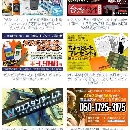
"灼熱（あつ）すぎる夏見舞い!お中元
エアガン.JPの台湾ダイレクトインポー
キャンペーン！3万円以上お売りいた
ト商品！！ 7月はWE65式歩槍やAKRI
だいた方に選べるプレゼント
VA56式が再登場！！
ガスガン始める人にお薦め！ガスガン
ガン本体お買い上げの方に当店オリジ
スターターオプション！！
ナルグッズなどちょっとしたプレゼン
ト進呈中！！
ウエスタンアームズ 中古品 国内最大級
A1が24時間365日ご要件を承りま