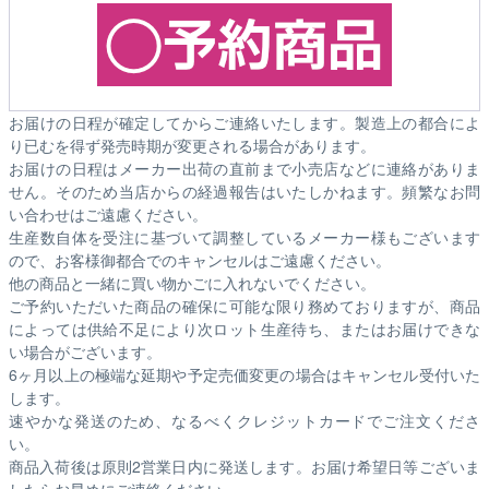
お届けの日程が確定してからご連絡いたします。製造上の都合によ
り已むを得ず発売時期が変更される場合があります。
お届けの日程はメーカー出荷の直前まで小売店などに連絡がありま
せん。そのため
当店からの経過報告はいたしかねます。
頻繁なお問
い合わせはご遠慮ください。
生産数自体を受注に基づいて調整しているメーカー様もございます
ので、お客様御都合でのキャンセルはご遠慮ください。
他の商品と一緒に買い物かごに入れないでください。
ご予約いただいた商品の確保に可能な限り務めておりますが、商品
によっては供給不足により次ロット生産待ち、またはお届けできな
い場合がございます。
6ヶ月以上の極端な延期や予定売価変更の場合はキャンセル受付いた
します。
速やかな発送のため、なるべくクレジットカードでご注文くださ
い。
商品入荷後は原則2営業日内に発送します。お届け希望日等ございま