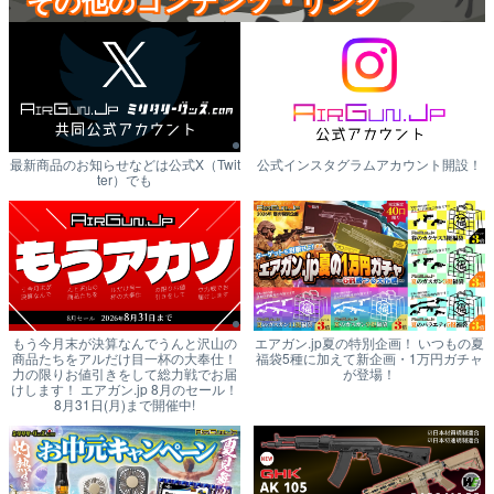
その他のコンテンツ・リンク
最新商品のお知らせなどは公式X（Twit
公式インスタグラムアカウント開設！
ter）でも
もう今月末が決算なんでうんと沢山の
エアガン.jp夏の特別企画！ いつもの夏
商品たちをアルだけ目一杯の大奉仕！
福袋5種に加えて新企画・1万円ガチャ
力の限りお値引きをして総力戦でお届
が登場！
けします！ エアガン.jp 8月のセール！
8月31日(月)まで開催中!