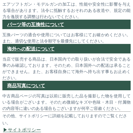
エアソフトガン・モデルガンの加工は、性能や安全性に影響を与え
る場合があります。法令に抵触するおそれのある改造や、規定の能
力を逸脱する調整は行わないでください。
パーツ等の互換性について
互換パーツの適合や使用についてはお客様にてお確かめください。
また、適切な使用と法令順守を最優先にしてください。
海外への配送について
当店で販売する商品は、日本国内での取り扱いが合法で安全である
事のみ確認しております。そのため、日本国外への配送は承ること
ができません。また、お客様自身にて海外へ持ち出す事もお止めく
ださい。
商品写真について
中古商品ページの写真は以前に販売した品を撮影した物を使用して
いる場合がございます。そのため微細なキズや色味・木目・付属物
の内容等に違いのある場合もございますが何卒ご容赦ください。
その他、サイトポリシーに詳細を記載しておりますのでご覧くださ
い。
サイトポリシー