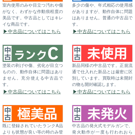
室内使用のみや目立つ汚れや傷
多少の傷や、年式相応の使用感
がなく、わずかな作動痕程度の
がありますが、動作自体に問題
美品です。中古品としてはキレ
はありません。普通の中古品で
イな商品です。
す。
中古品についてはこちら
中古品についてはこちら
塗装の剥げや傷、劣化が目立つ
新品同様の中古品です。正規流
ものの、動作自体に問題はあり
通で仕入れた新品とは厳密に区
ません。充分使える中古品で
別しています。買取時は未開封
す。
の物も開封確認します。
中古品についてはこちら
中古品についてはこちら
既に登録されていたランクA品
中古品の発火式モデルガンで、
よりも状態が良い等の時のみ登
発火動作が一度も行われおら