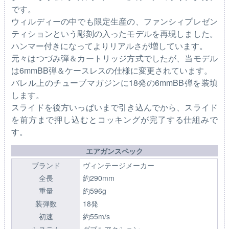
です。
ウィルディーの中でも限定生産の、ファンシィプレゼン
ティションという彫刻の入ったモデルを再現しました。
ハンマー付きになってよりリアルさが増しています。
元々はつづみ弾＆カートリッジ方式でしたが、当モデル
は6mmBB弾＆ケースレスの仕様に変更されています。
バレル上のチューブマガジンに18発の6mmBB弾を装填
します。
スライドを後方いっぱいまで引き込んでから、スライド
を前方まで押し込むとコッキングが完了する仕組みで
す。
エアガンスペック
ブランド
ヴィンテージメーカー
全長
約290mm
重量
約596g
装弾数
18発
初速
約55m/s