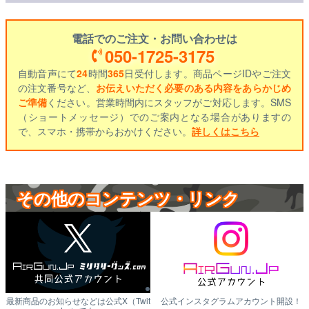
電話でのご注文・お問い合わせは
050-1725-3175
自動音声にて
24
時間
365
日受付します。商品ページIDやご注文
の注文番号など、
お伝えいただく必要のある内容をあらかじめ
ご準備
ください。営業時間内にスタッフがご対応します。SMS
（ショートメッセージ）でのご案内となる場合がありますの
で、スマホ・携帯からおかけください。
詳しくはこちら
その他のコンテンツ・リンク
最新商品のお知らせなどは公式X（Twit
公式インスタグラムアカウント開設！