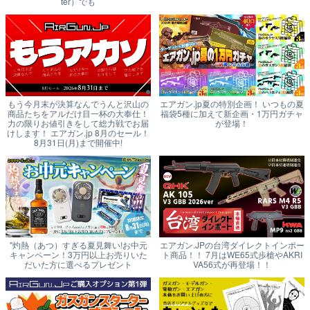
ter）でも
もう今月末が決算なんでうんと沢山の
エアガン.jp夏の特別企画！ いつもの夏
商品たちをアルだけ目一杯の大奉仕！
福袋5種に加えて新企画・1万円ガチャ
力の限りお値引きをして総力戦でお届
が登場！
けします！ エアガン.jp 8月のセール！
8月31日(月)まで開催中!
"灼熱（あつ）すぎる夏見舞い!お中元
エアガン.JPの台湾ダイレクトインポー
キャンペーン！3万円以上お売りいた
ト商品！！ 7月はWE65式歩槍やAKRI
だいた方に選べるプレゼント
VA56式が再登場！！