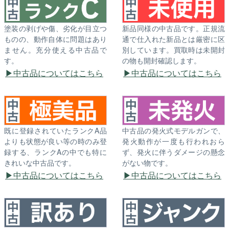
塗装の剥げや傷、劣化が目立つ
新品同様の中古品です。正規流
ものの、動作自体に問題はあり
通で仕入れた新品とは厳密に区
ません。充分使える中古品で
別しています。買取時は未開封
す。
の物も開封確認します。
中古品についてはこちら
中古品についてはこちら
既に登録されていたランクA品
中古品の発火式モデルガンで、
よりも状態が良い等の時のみ登
発火動作が一度も行われおら
録する、ランクAの中でも特に
ず、発火に伴うダメージの懸念
きれいな中古品です。
がない物です。
中古品についてはこちら
中古品についてはこちら