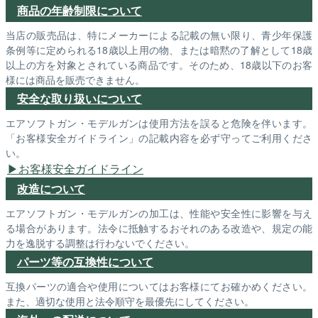
商品の年齢制限について
当店の販売品は、特にメーカーによる記載の無い限り、青少年保護
条例等に定められる18歳以上用の物、または暗黙の了解として18歳
以上の方を対象とされている商品です。そのため、18歳以下のお客
様には商品を販売できません。
安全な取り扱いについて
エアソフトガン・モデルガンは使用方法を誤ると危険を伴います。
「お客様安全ガイドライン」の記載内容を必ず守ってご利用くださ
い。
お客様安全ガイドライン
改造について
エアソフトガン・モデルガンの加工は、性能や安全性に影響を与え
る場合があります。法令に抵触するおそれのある改造や、規定の能
力を逸脱する調整は行わないでください。
パーツ等の互換性について
互換パーツの適合や使用についてはお客様にてお確かめください。
また、適切な使用と法令順守を最優先にしてください。