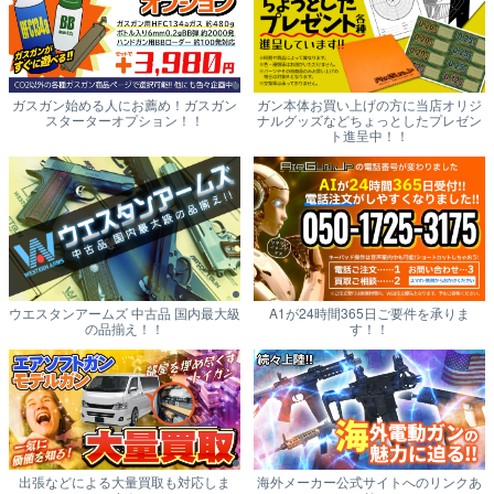
ガスガン始める人にお薦め！ガスガン
ガン本体お買い上げの方に当店オリジ
スターターオプション！！
ナルグッズなどちょっとしたプレゼン
ト進呈中！！
ウエスタンアームズ 中古品 国内最大級
A1が24時間365日ご要件を承りま
の品揃え！！
す！！
出張などによる大量買取も対応しま
海外メーカー公式サイトへのリンクあ