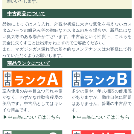
願いいたします。
中古商品について
品物によってはスミ入れ、外観や初速に大きな変化を与えないカス
タムパーツの組込み等の微細なカスタムのある場合や、新品にはな
い臭気等のある場合がございます。中古品という性質上、これらを
完全に失くすことは出来かねますのでご容赦ください。
また、マガジンガス漏れ等の基本的なメンテナンスはお客様にて行
っていただくようお願いします。
商品ランクについて
室内使用のみや目立つ汚れや傷
多少の傷や、年式相応の使用感
がなく、わずかな作動痕程度の
がありますが、動作自体に問題
美品です。中古品としてはキレ
はありません。普通の中古品で
イな商品です。
す。
中古品についてはこちら
中古品についてはこちら