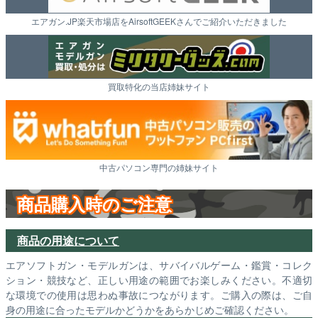
エアガン.JP楽天市場店をAirsoftGEEKさんでご紹介いただきました
買取特化の当店姉妹サイト
中古パソコン専門の姉妹サイト
商品購入時のご注意
商品の用途について
エアソフトガン・モデルガンは、サバイバルゲーム・鑑賞・コレク
ション・競技など、正しい用途の範囲でお楽しみください。不適切
な環境での使用は思わぬ事故につながります。ご購入の際は、ご自
身の用途に合ったモデルかどうかをあらかじめご確認ください。