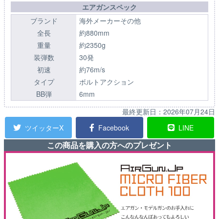
エアガンスペック
ブランド
海外メーカーその他
全長
約880mm
重量
約2350g
装弾数
30発
初速
約76m/s
タイプ
ボルトアクション
BB弾
6mm
最終更新日：
2026年07月24日
ツイッターX
Facebook
LINE
この商品を購入の方へのプレゼント