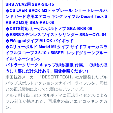
SRS A1/A2用 SBA-SIL-15
�CSILVER BACK M2トップレール ショートレールハ
ンドガード専用エアコッキングライフル Desert Teck S
RS-A2 M2用 SBA-RAL-08
�DSTS対応 カーボンボルトノブ SBA-BKB-06
�ESRSステンレス ツイストシリンダー SBAーCYL-04
�FMagpulタイプ M-LOK バイポッド
�Gリューポルド Mark4 M1タイプ サイドフォーカスラ
イフルスコープ 3.5-10ｘ50SFEL レッドグリーンブルー
イルミネーション>
バトラークリーク キャップ対物/接眼 付属。（対物のほ
うに１部にだけ欠けあり、画像参照ください）
米国銃器メーカー「DESERT TECH」社が開発したブル
パップ式ボルトアクションスナイパーライフルを、同社
との正式契約によって忠実にモデルアップ。
アルミ削り出しのメタルボディに正規ライセンスによる
フル刻印が施された、再現度の高いエアコッキングガ
ン。