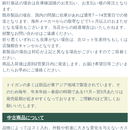
銀行振込の場合は在庫確認後のお支払い、お支払い後の発注となり
ます。
既存製品の場合、国内の問屋に在庫があれば通常7～14営業日での発
送となります。海外メーカーからの取寄などで1ヶ月以上のおまたせ
となる場合もございます。
当店からの経過報告はいたしかねます。
頻繁なお問い合わせはご遠慮ください。
折り悪くいずれにも在庫がない場合は、次ロット生産待ちもしくは
店舗都合キャンセルとなります。
新製品の場合は対応が上記と異なる場合がございますのでご容赦く
ださい。
商品入荷後は原則2営業日内に発送します。お届け希望日等ございま
したらお早めにご連絡ください。
トイガンの多くは部品が東アジア地域で製造されています。そ
のため毎年、年末年始～春節の時期である11月～翌3月あたりは
発売延期が起きやすくなっております。ご理解のほど宜しくお
願いいたします。
中古商品について
品物によってはスミ入れ、外観や初速に大きな変化を与えないカス