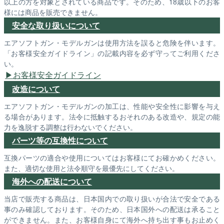
以上の方を対象とされている商品です。そのため、18歳以下のお客
様には商品を販売できません。
安全な取り扱いについて
エアソフトガン・モデルガンは使用方法を誤ると危険を伴います。
「お客様安全ガイドライン」の記載内容を必ず守ってご利用くださ
い。
お客様安全ガイドライン
改造について
エアソフトガン・モデルガンの加工は、性能や安全性に影響を与え
る場合があります。法令に抵触するおそれのある改造や、規定の能
力を逸脱する調整は行わないでください。
パーツ等の互換性について
互換パーツの適合や使用についてはお客様にてお確かめください。
また、適切な使用と法令順守を最優先にしてください。
海外への配送について
当店で販売する商品は、日本国内での取り扱いが合法で安全である
事のみ確認しております。そのため、日本国外への配送は承ること
ができません。また、お客様自身にて海外へ持ち出す事もお止めく