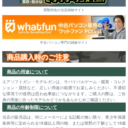
買取特化の当店姉妹サイト
中古パソコン専門の姉妹サイト
商品購入時のご注意
商品の用途について
エアソフトガン・モデルガンは、サバイバルゲーム・鑑賞・コレク
ション・競技など、正しい用途の範囲でお楽しみください。不適切
な環境での使用は思わぬ事故につながります。ご購入の際は、ご自
身の用途に合ったモデルかどうかをあらかじめご確認ください。
商品の年齢制限について
当店の販売品は、特にメーカーによる記載の無い限り、青少年保護
条例等に定められる18歳以上用の物、または暗黙の了解として18歳