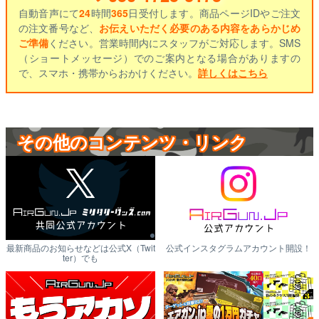
自動音声にて
24
時間
365
日受付します。商品ページIDやご注文
の注文番号など、
お伝えいただく必要のある内容をあらかじめ
ご準備
ください。営業時間内にスタッフがご対応します。SMS
（ショートメッセージ）でのご案内となる場合がありますの
で、スマホ・携帯からおかけください。
詳しくはこちら
その他のコンテンツ・リンク
最新商品のお知らせなどは公式X（Twit
公式インスタグラムアカウント開設！
ter）でも