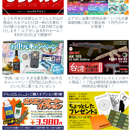
もう今月末が決算なんでうんと沢山の
エアガン.jp夏の特別企画！ いつもの夏
商品たちをアルだけ目一杯の大奉仕！
福袋5種に加えて新企画・1万円ガチャ
力の限りお値引きをして総力戦でお届
が登場！
けします！ エアガン.jp 8月のセール！
8月31日(月)まで開催中!
"灼熱（あつ）すぎる夏見舞い!お中元
エアガン.JPの台湾ダイレクトインポー
キャンペーン！3万円以上お売りいた
ト商品！！ 7月はWE65式歩槍やAKRI
だいた方に選べるプレゼント
VA56式が再登場！！