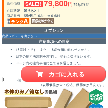
79,800
SALE!!
円
販売価格
798pt獲得
在庫状況
残りあと1
商品番号
SBABLT16Johnw-6-684
オプション
注意事項への同意
18歳以上です。また、18歳未満に触らせません。
日本の銃刀法規制を遵守し、安全に取り扱います。
ページ内の注意事項に全て目を通しました。
カゴに入れる
個
※表示価格は全て税込、獲得ptは目安です。