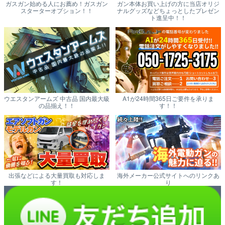
ガスガン始める人にお薦め！ガスガン
ガン本体お買い上げの方に当店オリジ
スターターオプション！！
ナルグッズなどちょっとしたプレゼン
ト進呈中！！
ウエスタンアームズ 中古品 国内最大級
A1が24時間365日ご要件を承りま
の品揃え！！
す！！
出張などによる大量買取も対応しま
海外メーカー公式サイトへのリンクあ
す！
り