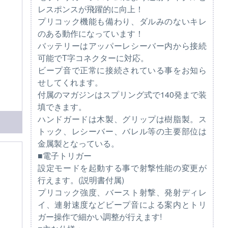
レスポンスが飛躍的に向上！
プリコック機能も備わり、ダルみのないキレ
のある動作になっています！
バッテリーはアッパーレシーバー内から接続
可能でT字コネクターに対応。
ビープ音で正常に接続されている事をお知ら
せしてくれます。
付属のマガジンはスプリング式で140発まで装
填できます。
ハンドガードは木製、グリップは樹脂製。ス
トック、レシーバー、バレル等の主要部位は
金属製となっている。
■電子トリガー
設定モードを起動する事で射撃性能の変更が
行えます。(説明書付属)
プリコック強度、バースト射撃、発射ディレ
イ、連射速度などビープ音による案内とトリ
ガー操作で細かい調整が行えます!