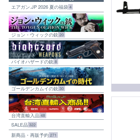
エアガン.JP 2026 夏の福袋
4
ジョン・ウィックの銃
20
バイオハザードの銃
8
ゴールデンカムイの銃
30
台湾直輸入品
48
SALE品
322
新商品・再販予約
271