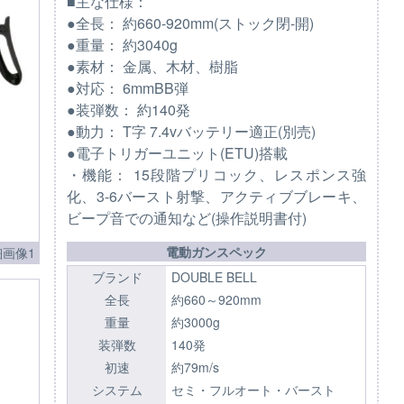
■主な仕様：
●全長： 約660-920mm(ストック閉-開)
●重量： 約3040g
●素材： 金属、木材、樹脂
●対応： 6mmBB弾
●装弾数： 約140発
●動力： T字 7.4vバッテリー適正(別売)
●電子トリガーユニット(ETU)搭載
・機能： 15段階プリコック、レスポンス強
化、3-6バースト射撃、アクティブブレーキ、
ビープ音での通知など(操作説明書付)
電動ガンスペック
画像1
ブランド
DOUBLE BELL
全長
約660～920mm
重量
約3000g
装弾数
140発
初速
約79m/s
システム
セミ・フルオート・バースト