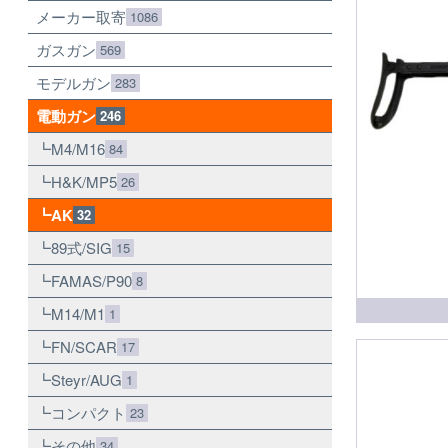
メーカー取寄
1086
ガスガン
569
モデルガン
283
電動ガン
246
M4/M16
84
H&K/MP5
26
AK
32
89式/SIG
15
FAMAS/P90
8
M14/M1
1
FN/SCAR
17
Steyr/AUG
1
コンパクト
23
その他
34