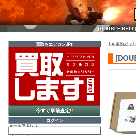
[DOUBLE BE
Top
電動ガン
T
買取もエアガンJP!!
[DO
今すぐ事前査定!!
ログイン
メールアドレス