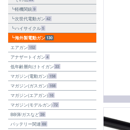
軽機関銃
9
次世代電動ガン
42
ハイサイクル
5
海外製電動ガン
130
エアガン
152
アナザートイガン
4
低年齢層向けトイガン
33
マガジン(電動ガン)
158
マガジン(ガスガン)
168
マガジン(エアガン)
16
マガジン(モデルガン)
72
BB弾/ガスなど
39
バッテリー関連
69