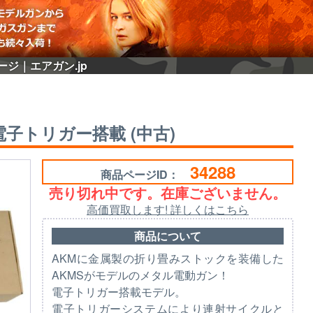
ページ｜エアガン.jp
 電子トリガー搭載 (中古)
34288
商品ページID：
売り切れ中です。在庫ございません。
高価買取します! 詳しくはこちら
商品について
AKMに金属製の折り畳みストックを装備した
AKMSがモデルのメタル電動ガン！
電子トリガー搭載モデル。
電子トリガーシステムにより連射サイクルと