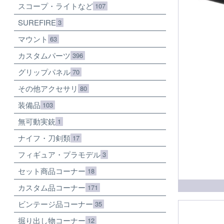
スコープ・ライトなど
107
SUREFIRE
3
マウント
63
カスタムパーツ
396
グリップパネル
70
その他アクセサリ
80
装備品
103
無可動実銃
1
ナイフ・刀剣類
17
フィギュア・プラモデル
3
セット商品コーナー
18
カスタム品コーナー
171
ビンテージ品コーナー
35
掘り出し物コーナー
12