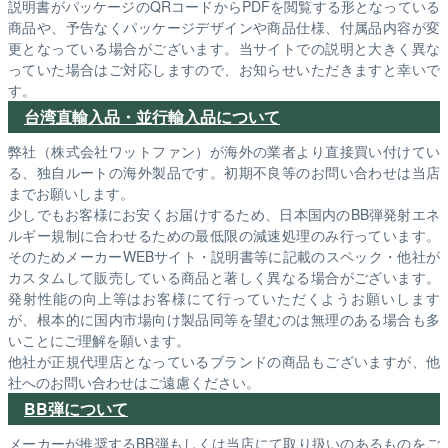
説明書がパッケージのQRコードからPDFを閲覧する形となっている
商品や、予告なくパッケージデザインや商品仕様、付属品内容が変
更となっている場合がございます。当サイトでの説明と大きく異な
っていた場合はご対応しますので、お知らせいただきますと幸いで
す。
台湾直輸入品・並行輸入品について
弊社（株式会社ワットファン）が海外の業者より直接買い付けてい
る、独自ルートの海外製品です。初期不良等のお問い合わせは当店
までお願いします。
少しでもお客様にお安くお届けするため、日本国内のBB弾発射エネ
ルギー規制に合わせるための最低限の減速処理のみ行っています。
そのためメーカーWEBサイト・説明書等に記載のスペック・他社が
カスタムして販売している商品と著しく異なる場合がございます。
発射性能の向上等はお客様にて行っていただくようお願いします
が、根本的に国内市場向け製品同等を望むのは無理のある場合も多
いことにご理解を願います。
他社が正規代理店となっているブランドの商品もございますが、他
社へのお問い合わせはご遠慮ください。
BB弾について
メーカーが推奨するBB弾もしくは当店にて取り扱いのあるものをご