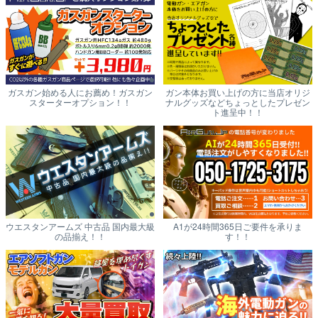
ガスガン始める人にお薦め！ガスガン
ガン本体お買い上げの方に当店オリジ
スターターオプション！！
ナルグッズなどちょっとしたプレゼン
ト進呈中！！
ウエスタンアームズ 中古品 国内最大級
A1が24時間365日ご要件を承りま
の品揃え！！
す！！