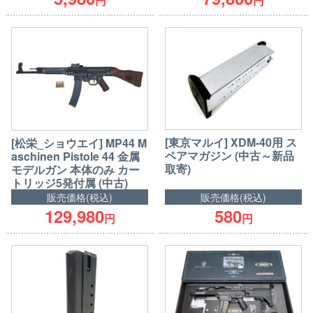
円
円
[東京マルイ] XDM-40用 ス
[松栄_ショウエイ] MP44 M
ペアマガジン (中古～新品
aschinen Pistole 44 金属
取寄)
モデルガン 本体のみ カー
トリッジ5発付属 (中古)
販売価格(税込)
販売価格(税込)
129,980
580
円
円