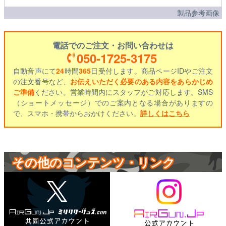
製品参考画像
電話でのご注文・お問い合わせは
050-1725-3175
自動音声にて
24
時間
365
日受付します。商品ページIDやご注文
の注文番号など、
お伝えいただく必要のある内容をあらかじめ
ご準備
ください。営業時間内にスタッフがご対応します。SMS
（ショートメッセージ）でのご案内となる場合がありますの
で、スマホ・携帯からおかけください。
詳しくはこちら
その他のコンテンツ・リンク