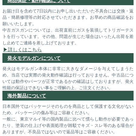
商品保証・動作確認について
お届け日を含めて7日以内にお申し出いただいた不具合には交換・返
品・簡易修理等の対応させていただきます。お早めの商品確認をお
願いいたします。
中古ガスガンについては、出荷直前にガスを装填してトリガーテス
トを行っています。その他、問題が生じた場合はいったん出荷を差
し止めてご連絡を差し上げております。
詳しくはこちら
発火モデルガンについて
発火はモデルガン本体に非常に大きなダメージを与えてしまうた
め、当店では実際の発火動作確認は行っておりません。中古品につ
いては動作やパーツが正常であるかの確認はしておりますが、発火
性能の保証はできない事をご理解の上、ご注文ください。
海外製品について
日本国外ではパッケージそのものを商品として保護する文化がない
ため、パッケージの傷み等はご容赦ください。
一般に、東京マルイ等の国内製品に比べて慣らし動作が必要であっ
たり、塗装の仕上げや表面処理が雑駁でキズ・スレ等のある場合が
ありますが、不良品ではないので返品等はご容赦ください。