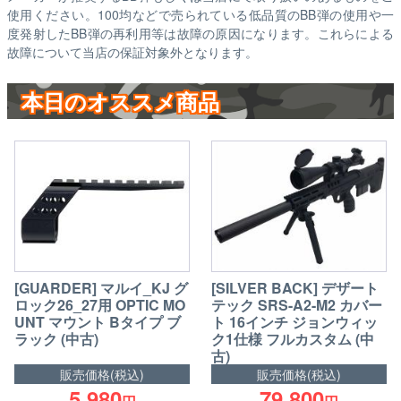
使用ください。100均などで売られている低品質のBB弾の使用や一
度発射したBB弾の再利用等は故障の原因になります。これらによる
故障について当店の保証対象外となります。
本日のオススメ商品
[GUARDER] マルイ_KJ グ
[SILVER BACK] デザート
ロック26_27用 OPTIC MO
テック SRS-A2-M2 カバー
UNT マウント Bタイプ ブ
ト 16インチ ジョンウィッ
ラック (中古)
ク1仕様 フルカスタム (中
古)
販売価格(税込)
販売価格(税込)
5,980
79,800