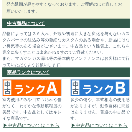
発売延期が起きやすくなっております。ご理解のほど宜しくお
願いいたします。
中古商品について
品物によってはスミ入れ、外観や初速に大きな変化を与えないカス
タムパーツの組込み等の微細なカスタムのある場合や、新品にはな
い臭気等のある場合がございます。中古品という性質上、これらを
完全に失くすことは出来かねますのでご容赦ください。
また、マガジンガス漏れ等の基本的なメンテナンスはお客様にて行
っていただくようお願いします。
商品ランクについて
室内使用のみや目立つ汚れや傷
多少の傷や、年式相応の使用感
がなく、わずかな作動痕程度の
がありますが、動作自体に問題
美品です。中古品としてはキレ
はありません。普通の中古品で
イな商品です。
す。
中古品についてはこちら
中古品についてはこちら