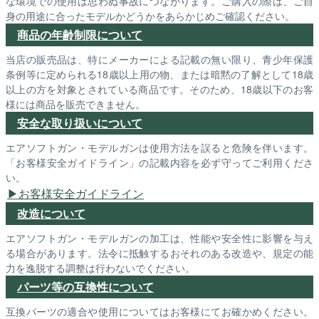
な環境での使用は思わぬ事故につながります。ご購入の際は、ご自
身の用途に合ったモデルかどうかをあらかじめご確認ください。
商品の年齢制限について
当店の販売品は、特にメーカーによる記載の無い限り、青少年保護
条例等に定められる18歳以上用の物、または暗黙の了解として18歳
以上の方を対象とされている商品です。そのため、18歳以下のお客
様には商品を販売できません。
安全な取り扱いについて
エアソフトガン・モデルガンは使用方法を誤ると危険を伴います。
「お客様安全ガイドライン」の記載内容を必ず守ってご利用くださ
い。
お客様安全ガイドライン
改造について
エアソフトガン・モデルガンの加工は、性能や安全性に影響を与え
る場合があります。法令に抵触するおそれのある改造や、規定の能
力を逸脱する調整は行わないでください。
パーツ等の互換性について
互換パーツの適合や使用についてはお客様にてお確かめください。