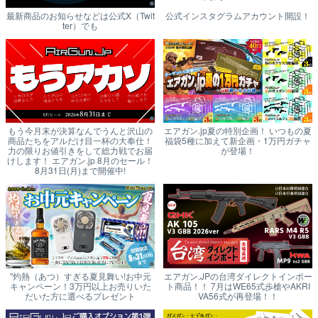
最新商品のお知らせなどは公式X（Twit
公式インスタグラムアカウント開設！
ter）でも
もう今月末が決算なんでうんと沢山の
エアガン.jp夏の特別企画！ いつもの夏
商品たちをアルだけ目一杯の大奉仕！
福袋5種に加えて新企画・1万円ガチャ
力の限りお値引きをして総力戦でお届
が登場！
けします！ エアガン.jp 8月のセール！
8月31日(月)まで開催中!
"灼熱（あつ）すぎる夏見舞い!お中元
エアガン.JPの台湾ダイレクトインポー
キャンペーン！3万円以上お売りいた
ト商品！！ 7月はWE65式歩槍やAKRI
だいた方に選べるプレゼント
VA56式が再登場！！